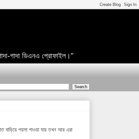
 গাদা-গাদা ডিএনএ প্রোফাইল।"
াত বাড়িয়ে পয়সা পাওয়া যায় তখন আর এরা