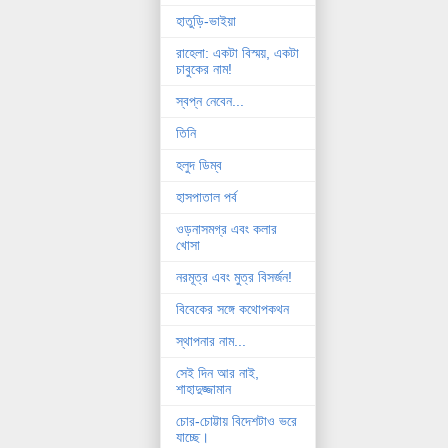
হাতুড়ি-ভাইয়া
রাহেলা: একটা বিস্ময়, একটা
চাবুকের নাম!
স্বপ্ন নেবেন...
তিনি
হলুদ ডিম্ব
হাসপাতাল পর্ব
ওড়নাসমগ্র এবং কলার
খোসা
নরমূত্র এবং মুত্র বিসর্জন!
বিবেকের সঙ্গে কথোপকথন
স্থাপনার নাম...
সেই দিন আর নাই,
শাহাদুজ্জামান
চোর-চোট্টায় বিদেশটাও ভরে
যাচ্ছে।