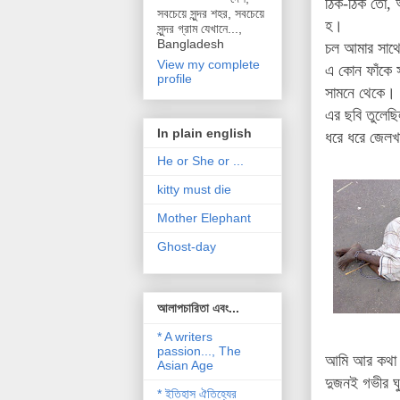
ঠিক-ঠিক তো, 
সবচেয়ে সুন্দর শহর, সবচেয়ে
হ।
সুন্দর গ্রাম যেখানে...,
Bangladesh
চল আমার সাথে
View my complete
এ কোন ফাঁকে 
profile
সামনে থেকে।
এর ছবি তুলেছি
In plain english
ধরে ধরে জেলখ
He or She or ...
kitty must die
Mother Elephant
Ghost-day
আলাপচারিতা এবং...
* A writers
passion..., The
আমি আর কথা 
Asian Age
দুজনই গভীর ঘ
* ইতিহাস ঐতিহ্যের