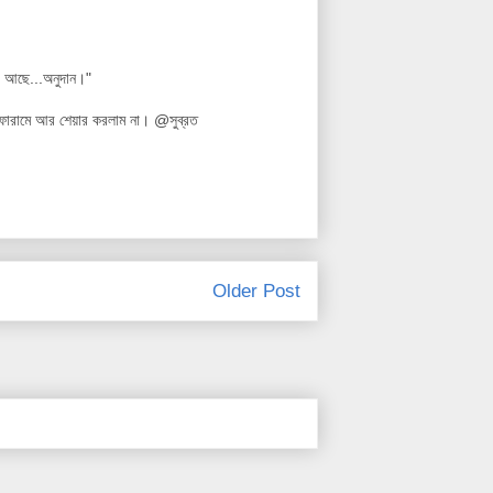
ও আছে...অনুদান।"
ক ফোরামে আর শেয়ার করলাম না। @সুব্রত
Older Post