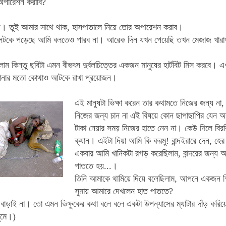
অপারেশন করাবি?
। তুই আমার সাথে থাক, হাসপাতালে নিয়ে তোর অপারেশন করাব।
সটকে পড়েছে আমি বলতেও পারব না। আরেক দিন যখন পেয়েছি তখন মেজাজ খারাপ
লাম কিন্তু ছবিটা এমন বীভৎস দুর্বলচিত্তের একজন মানুষের হার্টবিট মিস করবে।
ানার মতো কোথাও আটকে রাখা প্রয়োজন।
এই মানুষটা ভিক্ষা করেন তার কথামতে নিজের জন্য না
নিজের জন্য চান না এই বিষয়ে কোন ছাপাছাপির যেন অব
টাকা নেয়ার সময় নিজের হাতে নেন না। কেউ দিলে বি
ক্যান। এইটা দিয়া আমি কি করমু! বান্দইরারে দেন, হের 
একবার আমি খানিকটা রগড় করেছিলাম, বান্দরের জন্য 
পাততে হয়...।
তিনি আমাকে থামিয়ে দিয়ে বলেছিলাম, আপনে একজন শিকখি
সুমায় আমারে দেখলেন হাত পাততে?
বাড়াই না।
তো এমন ভিক্ষুকের কথা বলে বলে একটা উপন্যাসের ম্যাটার দাঁড় কর
ুমে।)