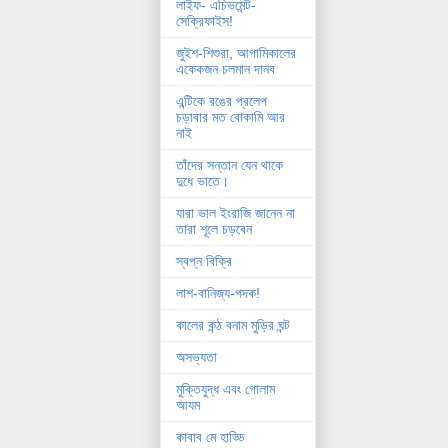
লাইফ- এচিভমেন্ট-
সেক্রিফাইস!
জুইশ-শিশুরা, আগামিকালের
একেকজন চলমান দানব
এন্টিকে রঙের প্রলেপ
চড়াবার মত বোকামি আর
নাই
তাঁদের সন্তান যেন থাকে
দুধে ভাতে।
যারা ভাল ইংরাজি জানেন না
তারা শূলে চড়বেন
স্বপ্ন বিক্রি
লাশ-বানিজ্য-পদক!
কালের কন্ঠ বনাম মুড়ির ঘন্ট
অসভ্যতা
মুক্তিযুদ্ধ এবং গোলাম
আযম
কাবাব মে হাড্ডি