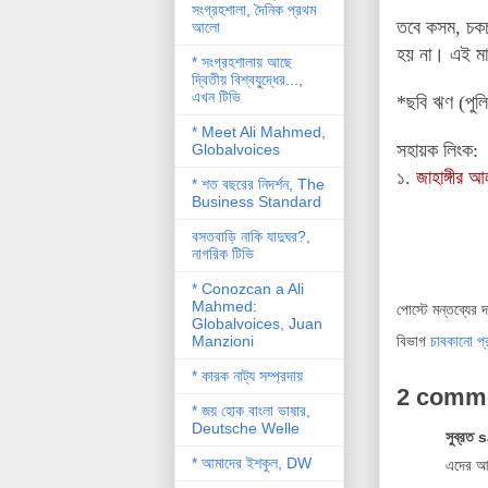
সংগ্রহশালা, দৈনিক প্রথম
তবে কসম, চকচ
আলো
হয় না। এই মান
* সংগ্রহশালায় আছে
দ্বিতীয় বিশ্বযু্দ্ধের...,
এখন টিভি
*ছবি ঋণ (পুলিশ
* Meet Ali Mahmed,
সহায়ক লিংক:
Globalvoices
১.
জাহাঙ্গীর 
* শত বছরের নিদর্শন, The
Business Standard
বসতবাড়ি নাকি যাদুঘর?,
নাগরিক টিভি
* Conozcan a Ali
Mahmed:
পোস্টে মন্তব্যের 
Globalvoices, Juan
Manzioni
বিভাগ
চাবকানো প
* কারক নাট্য সম্প্রদায়
2 comm
* জয় হোক বাংলা ভাষার,
Deutsche Welle
সুব্রত 
* আমাদের ইশকুল, DW
এদের আর