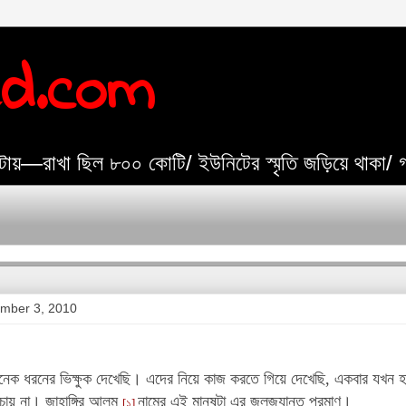
ed.com
যেটায়—রাখা ছিল ৮০০ কোটি/ ইউনিটের স্মৃতি জড়িয়ে থাকা/
ember 3, 2010
েক ধরনের ভিক্ষুক দেখেছি। এদের নিয়ে কাজ করতে গিয়ে দেখেছি, একবার যখন হ
চায় না। জাহাঙ্গির আলম
নামের এই মানুষটা এর জলজ্যান্ত প্রমাণ।
[১]