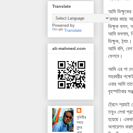
Translate
আমি ভিক্ষুকের 
আমার কাছে আস
Powered by
ভিক্ষুক বলল, 
Translate
আমি বললাম, 
ভিক্ষুক, ঠ্যাং।
আমি বলি, বেশ
ali-mahmed.com
ফেলবে।
আমি এর পা দেখ
সহকারীর পক্ষ
এবার আমি তাক
বৃহস্পতিবার স
ট্রেনে প্রায়
তবুও লেখা প্
পৃথিবীর
হয়েছে। একবার
সবচে
অপারেশন করাম
সুন্দর
দেশ,