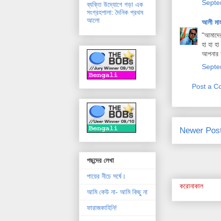
Septe
ব্যক্তি উদ্যোগে গড়া এক
সংগ্রহশালা: দৈনিক প্রথম
আলো
আলী মা
"আমাদের
হা হা হ
আপনার ম
Septe
Post a 
Newer Pos
পছন্দের লেখা
পায়ের নীচে সর্ষে।
করোনাকাল
আমি কেউ না- আমি কিছু না
ফারাজকাহিনি!