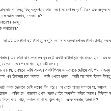
ডাক্তার না কিন্তু কিছু ওষুধপত্র কাজ দেয়। কয়েকদিন পূর্বে ট্রেনে এক ভিক্ষুককে
লে আমি বললাম, সমস্যা কি?
অপারেশন করামু।
কি অপারেশন?
। তা এই এক টাকা-দুই টাকা তুলে তুমি কত দিনে অপরারেশনের টাকা যোগাড় করবে
লাম। এর বর্ণনা যদি সত্য হয় খুব ছোট্ট একটা কাটাছেঁড়ার প্রয়োজন হবে। এর জ
েই সম্ভব। তবে পয়সা খরচ হবে এটা সত্য।
ে বললাম, তোমাকে আমি একজন এফসিপিএস ডাক্তারকে দেখিয়ে এই পায়ের জন্য যা
ন্ধ্যায় এই ঠিকানায় চলে আসবে। আমি ওখানে থাকব। আমি অপেক্ষায় ছিলাম কিন্তু
ই ছোট্ট একটা ছেলেকে দেখি অনেক দিন ধরে। এর পেটে লালচে দগদগে ঘা, ভয়াবহ।
রয়োজন। খানিক চাপ পড়লেই ওখান থেকে পেটের আবর্জনা বেরিয়ে আসে। বিভিন্ন সম
 নিয়ত করে গেছি, কপালে যা থাকে ঝুলে পড়ব। একে বললাম, ঘটনা কি?
ু।