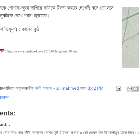
কে পোশাক-জুতা লাগিয়ে কাউকে ভিক্ষা করতে দেখেছি বলে তো মনে
ুষটাকে দেখে প্রাণ জুড়ালো।
 ভিক্ষুক) : কালের কন্ঠ
আলম
:
http://www.ali-mahmed.com/2010/08/blog-post_06.html
দায়-দায়িত্ব মন্তব্যকারীর
আলী মাহমেদ - ali mahmed
সময়
8:42 PM
্রয়োজন
ents:
said...
 দোষ দিয়ে লাভ কী? আমাদের দেশের সুট-টাইপরা মাথারাও তো বৈদেশ যান ভিক্ষেপাত্র হাতে নিয়ে