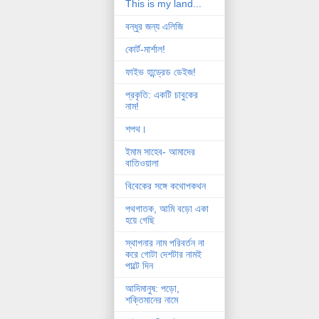
This is my land...
বন্ধুর জন্য এলিজি
কোর্ট-মার্শাল!
ফাইভ হান্ড্রেড ডেইজ!
প্রকৃতি: একটি চাবুকের
নাম!
শপথ।
ইমাম সাহেব- আমাদের
বাতিওয়ালা
বিবেকের সঙ্গে কথোপকথন
পথগাতক, আমি বড়ো একা
হয়ে গেছি
স্থাপনার নাম পরিবর্তন না
করে গোটা দেশটার নামই
পাল্টে দিন
আদিমানুষ: পড়ো,
শক্তিমানের নামে