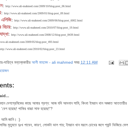
ান
:
http://www.ali-mahmed.com/2009/10/blog-post_06.html
থ
:
http://www.ali-mahmed.com/2009/01/blog-post_09.html
য এলিজি
:
http://www.ali-mahmed.com/2009/06/blog-post_6002.html
 বিচার
:
http://www.ali-mahmed.com/2010/07/blog-post_19.html
যোদ্ধা
:
http://www.ali-mahmed.com/2008/12/blog-post_8439.html
/www.ali-mahmed.com/2009/05/blog-post_493.html
http://www.ali-mahmed.com/2010/02/blog-post_23.html
দায়-দায়িত্ব মন্তব্যকারীর
আলী মাহমেদ - ali mahmed
সময়
12:11 AM
্রয়োজন
ents:
said...
হান দেশপ্রেমিকের কাছে আমার প্রশ্ন: আজ যদি আদনান সামি, কিংবা ইমরান খান অজ্ঞাত আততায়ীর 
 'বেশ হয়েছে! পাকির বাচ্চা সাফ হয়েছে!'?
 আমি জানি। :)
ামির মৃত্যুতে দুঃখ পাবেন, কারণ, লোকটা ভাল গায়; ইমরান খান মরলে চোখের জলে প্যান্ট ভিজিয়ে ফ