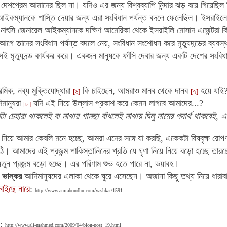
েশপ্রেম আমাদের ছিল না। যদিও এর জন্য বিশ্বব্যাপি নিন্দার ঝড় বয়ে গিয়েছিল কি
 আইকম্যানকে শাস্তি দেয়ার জন্য এরা সংবিধান পর্যন্ত বদলে ফেলেছিল। ইসরাইলের স
 নাৎসি জেনারেল আইকম্যানকে দক্ষিণ আমেরিকা থেকে ইসরাইলি মোসাদ এজেন্টরা
া আগে তাদের সংবিধান পর্যন্ত বদলে নেয়, সংবিধান সংশোধন করে মৃত্যুদন্ডের ব্যব
ং সেই মৃত্যুদন্ড কার্যকর করে। একজন মানুষকে ফাঁসি দেবার জন্য একটি দেশের সংব
মিক, নব্য মুক্তিযোদ্ধারা
কি চাইছেন, আমরাও মানব থেকে দানব
হয়ে যাই? 
[৬]
[৭]
মানুষরা
যদি এই নিয়ে উল্লাস প্রকাশ করে কেমন লাগবে আমাদের...?
[৮]
টা চেহারা থাকলেই বা মাথায় গামছা বাঁধলেই মাথায় ঘিলু নামের পদার্থ থাকবেই,
নিয়ে আমার কেবলি মনে হচ্ছে, আমরা এদের সঙ্গে যা করছি,
একেকটা বিষবৃক্ষ রো
ি। আমাদের এই প্রজন্ম পাকিস্তানিদের প্রতি যে ঘৃণা নিয়ে নিয়ে বড়ো হচ্ছে তার
তুন প্রজন্ম বড়ো হচ্ছে। এর পরিণাম শুভ হতে পারে না, ভয়াবহ।
 ভাস্কর
আদিমানুষদের এলাকা থেকে ঘুরে এসেছেন। অজানা কিছু তথ্য নিয়ে ধারাব
নাইছে নারে
:
http://www.amrabondhu.com/vashkar/1591
:
http://www.ali-mahmed.com/2009/04/blog-post_19.html