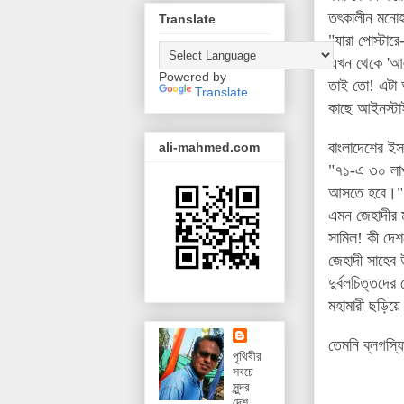
তৎকালীন মনোহর
Translate
"যারা পোস্টার
এখন থেকে 'আল
Powered by
তাই তো! এটা আ
Translate
কাছে আইনস্ট
বাংলাদেশের ইস
ali-mahmed.com
"৭১-এ ৩০ লাখ
আসতে হবে।"
এমন জেহাদীর 
সামিল! কী দেশ
জেহাদী সাহেব
দুর্বলচিত্তদে
মহামারী ছড়িয়
তেমনি ব্লগস্ফ
পৃথিবীর
সবচে
সুন্দর
দেশ,