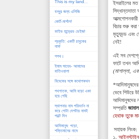
This is my land...
ইসরাইলের মত দ
সিদ্ধান্তদাতা
বন্ধুর জন্য এলিজি
আত্মগোপনকারী
কোর্ট-মার্শাল!
বিচার শুরু কর
ফাইভ হান্ড্রেড ডেইজ!
মৃত্যুদন্ড এব
নেই!
প্রকৃতি: একটি চাবুকের
নাম!
এই সব দেশপ্রে
শপথ।
ফাটে তখন আদি
ইমাম সাহেব- আমাদের
(
মাশাল্লা, এক
বাতিওয়ালা
বিবেকের সঙ্গে কথোপকথন
*আদিমানুষদের 
পথগাতক, আমি বড়ো একা
ভেবে শিউরে উঠ
হয়ে গেছি
আদিমানুষদের ন
স্থাপনার নাম পরিবর্তন না
সম্প্রতি
জামাল
করে গোটা দেশটার নামই
হেথাক তুকে মা
পাল্টে দিন
আদিমানুষ: পড়ো,
সহায়ক লিংক:
শক্তিমানের নামে
১.
আইনস্টাইন