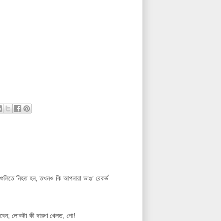
গুলিতে নিহত হন, তখনও কি আপনারা ভাঙা রেকর্ড
েলবেন; লোকটা কী দারুণ খেলত, গো!