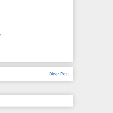
ত
Older Post