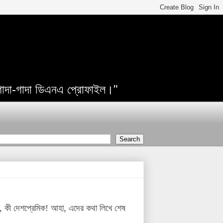
 গাদা-গাদা ডিএনএ প্রোফাইল।"
ন, কী দেশপ্রেমিক! আহা, এদের কথা লিখে শেষ