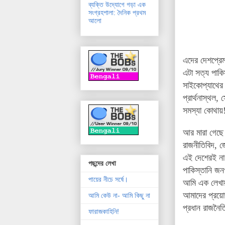
ব্যক্তি উদ্যোগে গড়া এক
সংগ্রহশালা: দৈনিক প্রথম
আলো
এদের দেশপ্রে
এটা সত্য পাকি
সাইকোপ্যাথের 
প্রার্থনাস্থল
সমস্যা কোথায়!
আর মারা গেছে 
রাজনীতিবিদ, জ
এই দেশেরই নাগ
পছন্দের লেখা
পাকিস্তানি জন
পায়ের নীচে সর্ষে।
আমি এক লেখায়
আমাদের প্রয়োজ
আমি কেউ না- আমি কিছু না
প্রধান রাজনৈ
ফারাজকাহিনি!