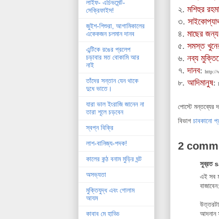
লাইফ- এচিভমেন্ট-
২.
মশিহুর রহম
সেক্রিফাইস!
৩.
সাইকোপ্যা
জুইশ-শিশুরা, আগামিকালের
৪.
মাছের জন্
একেকজন চলমান দানব
৫.
সমস্ত খুনের
এন্টিকে রঙের প্রলেপ
৬.
নব্য মুক্তি
চড়াবার মত বোকামি আর
নাই
৭.
দানব
:
http:/
তাঁদের সন্তান যেন থাকে
৮.
আদিমানুষ
:
দুধে ভাতে।
যারা ভাল ইংরাজি জানেন না
পোস্টে মন্তব্যের 
তারা শূলে চড়বেন
বিভাগ
চাবকানো প
স্বপ্ন বিক্রি
লাশ-বানিজ্য-পদক!
2 comm
কালের কন্ঠ বনাম মুড়ির ঘন্ট
সুব্রত 
অসভ্যতা
এই সব ম
বাজাবেন:
মুক্তিযুদ্ধ এবং গোলাম
আযম
উত্তরটা
আদনান স
কাবাব মে হাড্ডি