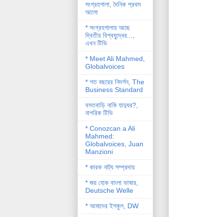
সংগ্রহশালা, দৈনিক প্রথম
আলো
* সংগ্রহশালায় আছে
দ্বিতীয় বিশ্বযু্দ্ধের...,
এখন টিভি
* Meet Ali Mahmed,
Globalvoices
* শত বছরের নিদর্শন, The
Business Standard
বসতবাড়ি নাকি যাদুঘর?,
নাগরিক টিভি
* Conozcan a Ali
Mahmed:
Globalvoices, Juan
Manzioni
* কারক নাট্য সম্প্রদায়
* জয় হোক বাংলা ভাষার,
Deutsche Welle
* আমাদের ইশকুল, DW