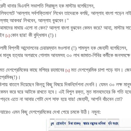
দী থানার বিএনপি সভাপতি সিরাজুল হক মাস্টার বলেছিলেন,
ে-লিফলেটে 'আল্লাহ সর্বশক্তিমান' লিখেন তাদেরকে বলছি, আল্লাহ বাংলা পড়েন নাই
্লাহু আকবর' লিখবেন, আল্লাহ বুঝবেন।"
মাদের মাথায় এলো না কেন? আল্লা বাংলা বুঝবেন কেমন করে? আহা, মাস্টার সাহে
াইন
কোন ছার! কী বুদ্ধিমান (!)।
[১]
লামী বিপ্লবী আন্দোলনের চেয়ারম্যান মওলানা (!) শামসুল হক জেহাদী বলেছিলেন,
 মানুষ হত্যার অপরাধে গোলাম আযমসহ ৩০ লাখ জামাত-শিবির কর্মীকে জনসমক্
মত দেশপ্রেমিকের কাছে মশিহুর রহমানের
মত দেশপ্রেমিক চাপা পড়ে যান। জেহাদী
[২]
প্রেমিক(!)।
 উপায় বাতলে দিয়েছেন
কিন্তু কিছু বিষয়ে দিকনির্দেশনা দেননি। যেমন ৩০ লক্ষ মা
র কেমন করে ঘরে আটকে রাখতে হবে। এই বিপুল রক্ত, মৃত মানবদেহের কি গতি হবে
ে পড়বে এতে না আবার গোটা দেশ সাফ হয়ে যায়! জেহাদী, আপনি বাঁচবেন তো?
িয়ারেও এমন কিছু দেশপ্রেমিকের দেখা পেয়ে চমকে উঠি। নমুনা: