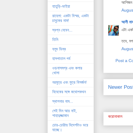
আশিজন পা
হাতুড়ি-ভাইয়া
Augus
রাহেলা: একটা বিস্ময়, একটা
চাবুকের নাম!
আলী মা
এটা একট
স্বপ্ন নেবেন...
তিনি
তবে, মগজ
Augus
হলুদ ডিম্ব
হাসপাতাল পর্ব
Post a 
ওড়নাসমগ্র এবং কলার
খোসা
নরমূত্র এবং মুত্র বিসর্জন!
Newer Pos
বিবেকের সঙ্গে কথোপকথন
স্থাপনার নাম...
সেই দিন আর নাই,
শাহাদুজ্জামান
করোনাকাল
চোর-চোট্টায় বিদেশটাও ভরে
যাচ্ছে।