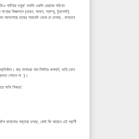
িও পার্টনার তমুক' বলাটা একটা রেয়াজে পরিণত
র বিজ্ঞাপনে (ধরেন, সাবান, শ্যাম্পু, টুথপেস্ট)
মন আলগোছে চায়ের প্যাকেট থেকে চা ঢালছে...বাস্তবে
িষ্ঠান। যার গালভরা নাম সিস্টার কনসার্ন, ভাই-বোন
সম্ভবত শোভন না :)।
য়ে পাখি শিকার':
লটপ বানানোর পয়্তারা চলছে, কেউ কি আছেন এই প্রাণী