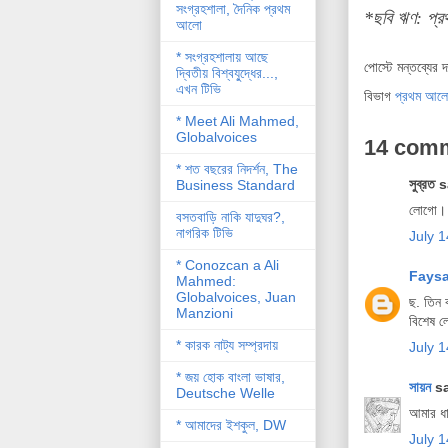
সংগ্রহশালা, দৈনিক প্রথম
*ছবি ঋণ: প
আলো
* সংগ্রহশালায় আছে
পোস্টে মন্তব্যের 
দ্বিতীয় বিশ্বযু্দ্ধের...,
এখন টিভি
বিভাগ
প্রথম আল
* Meet Ali Mahmed,
Globalvoices
14 com
* শত বছরের নিদর্শন, The
সুব্রত 
Business Standard
লোগো।
বসতবাড়ি নাকি যাদুঘর?,
নাগরিক টিভি
July 
* Conozcan a Ali
Fays
Mahmed:
Globalvoices, Juan
ছ. তিন 
Manzioni
বিশেষ ল
* কারক নাট্য সম্প্রদায়
July 1
* জয় হোক বাংলা ভাষার,
সায়ন
sa
Deutsche Welle
আমার ধা
* আমাদের ইশকুল, DW
July 1