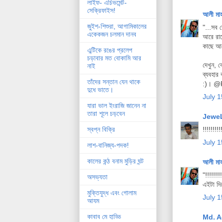
লাইফ- এচিভমেন্ট-
সেক্রিফাইস!
আলী মা
জুইশ-শিশুরা, আগামিকালের
"...সব 
একেকজন চলমান দানব
আরে রাখ
কাছে আস
এন্টিকে রঙের প্রলেপ
চড়াবার মত বোকামি আর
দেখুন, 
নাই
ব্যবহার
তাঁদের সন্তান যেন থাকে
:)। @
দুধে ভাতে।
July 1
যারা ভাল ইংরাজি জানেন না
তারা শূলে চড়বেন
Jewe
!!!!!!!!!
স্বপ্ন বিক্রি
July 1
লাশ-বানিজ্য-পদক!
কালের কন্ঠ বনাম মুড়ির ঘন্ট
আলী মা
"!!!!!!!!
অসভ্যতা
এইটা দি
মুক্তিযুদ্ধ এবং গোলাম
July 1
আযম
কাবাব মে হাড্ডি
Md. A