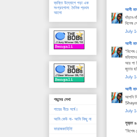
ব্যক্তি উদ্যোগে গড়া এক
সংগ্রহশালা: দৈনিক প্রথম
আলী মা
আলো
দাঁড়ান-
বিশেষ ল
July 1
আলী মা
"বিশেষ 
মহিলাদে
আর পা ব
জুতার ছ
July 1
আলী মা
আপনি কি
পছন্দের লেখা
Shay
পায়ের নীচে সর্ষে।
July 1
আমি কেউ না- আমি কিছু না
সুব্রত 
ফারাজকাহিনি!
"বিশেষ 