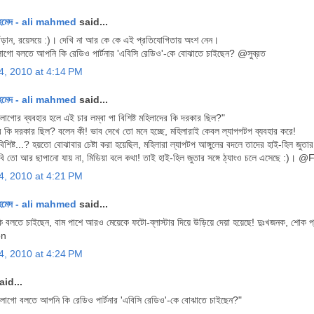
হমেদ - ali mahmed
said...
দাঁড়ান, রয়েসয়ে :)। দেখি না আর কে কে এই প্রতিযোগিতায় অংশ নেন।
োগো বলতে আপনি কি রেডিও পার্টনার 'এবিসি রেডিও'-কে বোঝাতে চাইছেন? @সুব্রত
4, 2010 at 4:14 PM
হমেদ - ali mahmed
said...
লোগোর ব্যবহার হলে এই চার লম্বা পা বিশিষ্ট মহিলাদের কি দরকার ছিল?"
র কি দরকার ছিল? বলেন কী! ভাব দেখে তো মনে হচ্ছে, মহিলারাই কেবল ল্যাপপটপ ব্যবহার করে!
িশিষ্ট...? হয়তো বোঝাবার চেষ্টা করা হয়েছিল, মহিলারা ল্যাপটপ আঙ্গুলের বদলে তাদের হাই-হিল জু
বি তো আর ছাপানো যায় না, মিডিয়া বলে কথা! তাই হাই-হিল জুতার সঙ্গে ঠ্যাংও চলে এসেছে :)। 
4, 2010 at 4:21 PM
হমেদ - ali mahmed
said...
 বলতে চাইছেন, বাম পাশে আরও মেয়েকে ফটো-ব্লাস্টার দিয়ে উড়িয়ে দেয়া হয়েছে! দুঃখজনক, শোক
on
4, 2010 at 4:24 PM
said...
লোগো বলতে আপনি কি রেডিও পার্টনার 'এবিসি রেডিও'-কে বোঝাতে চাইছেন?"