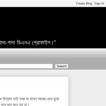
 গাদা-গাদা ডিএনএ প্রোফাইল।"
াধ
বিশ্বাস
তাই তারা যা বলেন আমরা চোখ বুজে
 হবে বলে মনে হয় না।