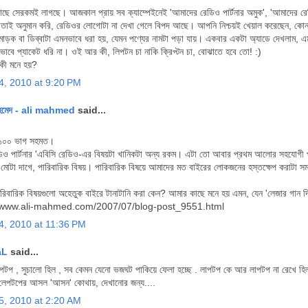
ছে সেরকমই লাগছে। আজকাল প্রায় সব ক্যাম্পেইনেই 'আমাদের রেডিও পার্টনার অমুক', 'আমাদের রেড
তাই অনুমান করি, রেডিওর লোগোটা না দেখা গেলে বিপদ আছে। আপনি নিশ্চয়ই খেয়াল করেছেন, কোন পণ্যে
মোড়ক বা ডিব্বাটা এমনভাবে ধরা হয়, যেমন পণ্যের নামটা পড়া যায়। একবার একটা অ্যাডে দেখলাম, এ
াবে প্যাকেট ধরি না। ওই আর কী, লিপটন চা নাকি ক্রিপ্টন চা, বোঝাতে হবে তো! :)
কী মনে হয়?
4, 2010 at 9:20 PM
হমেদ - ali mahmed
said...
 ১০০ ভাগ সহমত।
িও পার্টনার 'এবিসি রেডিও-এর বিষয়টা খানিকটা অন্য রকম। এটা তো আবার প্রথম আলোর সহযোগী প্রত
। মোটা দাগে, পারিবারিক বিষয়। পারিবারিক বিষয়ে আমাদের মত বাইরের লোকজনের হস্তক্ষেপ করাটা 
পারিবারিক বিষয়গুলো অহেতুক বাইরে টানাটানি করা কেন? আমার কাছে মনে হয় এমন, যেন 'লেজার গান দি
//www.ali-mahmed.com/2007/07/blog-post_9551.html
4, 2010 at 11:36 PM
aL
said...
েপটপ , সুচালো হিল , সব কেমন যেনো ভজঘট পাকিয়ে ফেলা হচ্ছে . লাপটপ কে আর লাপটপ না রেখে হি
লেপটপের আসল 'আসন' কোথায়, দেখানোর জন্য....
5, 2010 at 2:20 AM