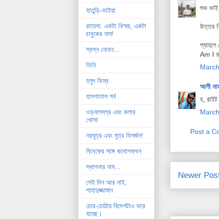
শুভ ভাই
হাতুড়ি-ভাইয়া
রাহেলা: একটা বিস্ময়, একটা
উত্তর কি
চাবুকের নাম!
প্যাহলে
স্বপ্ন নেবেন...
Am I র
তিনি
March
হলুদ ডিম্ব
আলী মা
হাসপাতাল পর্ব
হ, রাই
March
ওড়নাসমগ্র এবং কলার
খোসা
Post a 
নরমূত্র এবং মুত্র বিসর্জন!
বিবেকের সঙ্গে কথোপকথন
স্থাপনার নাম...
Newer Pos
সেই দিন আর নাই,
শাহাদুজ্জামান
চোর-চোট্টায় বিদেশটাও ভরে
যাচ্ছে।