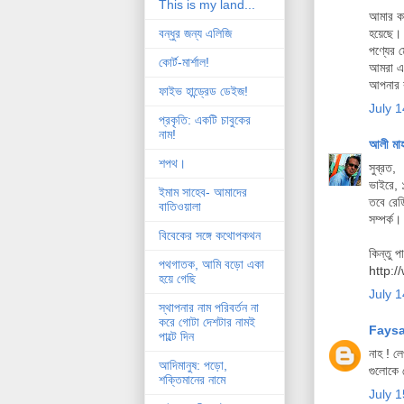
This is my land...
আমার কা
হয়েছে। 
বন্ধুর জন্য এলিজি
পণ্যের 
কোর্ট-মার্শাল!
আমরা এভ
আপনার 
ফাইভ হান্ড্রেড ডেইজ!
July 1
প্রকৃতি: একটি চাবুকের
নাম!
আলী মা
শপথ।
সুব্রত,
ভাইরে,
ইমাম সাহেব- আমাদের
তবে রেড
বাতিওয়ালা
সম্পর্ক
বিবেকের সঙ্গে কথোপকথন
কিন্তু 
পথগাতক, আমি বড়ো একা
http:
হয়ে গেছি
July 1
স্থাপনার নাম পরিবর্তন না
করে গোটা দেশটার নামই
Fays
পাল্টে দিন
নাহ ! ল
আদিমানুষ: পড়ো,
গুলোকে 
শক্তিমানের নামে
July 1