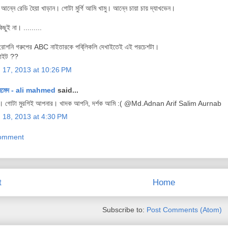
 আন্নে রেডি হৈয়া খাড়ান। গোটা মুর্গি আমি খামু। আন্নে চায়া চায় দ্যাখভেন।
ছুই না। .........
 রোশনি গরুপের ABC নাইতারকে পবি্লিকলি দেখাইতেই এই পরচেশটা।
াইট ??
 17, 2013 at 10:26 PM
হমেদ - ali mahmed
said...
ট। গোটা মুরগিই আপনার। খাদক আপনি, দর্শক আমি :( @Md.Adnan Arif Salim Aurnab
 18, 2013 at 4:30 PM
Comment
t
Home
Subscribe to:
Post Comments (Atom)