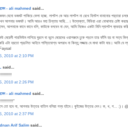
হমেদ - ali mahmed
said...
কেমন যেনো ভজঘট পাকিয়ে ফেলা হচ্ছে. লাপটপ কে আর লাপটপ না রেখে হিলটপ বানানোর পয়্তারা চলছে
েন আপনার ভজঘট। আমি আরও মহা চিন্তায় আছি...। উদ্যেক্তা, মিডিয়া এরা বোঝাবার চেষ্টা করছে
েন, আপনাকে কানে কানে বলি, কাউকে বলবেন না যেন, আমি নিজেও একটা মিনি ল্যাপটপ ব্যবহার করি।
কেউ মেয়েলী পারফিউম লাগিয়ে ঘুরলে বা ভুলে মেয়েদের ওয়াশরুমে ঢুকে পড়লে তার ফাঁসি হয় না সত্য কিন
 করি এটা হয়তো প্রচলিত আইনে শাস্তিযোগ্য অপরাধ না কিন্তু লজ্জায় যে মাথা কাটা যায়। আমি যে ল্
Faysal
5, 2010 at 2:10 PM
L
said...
!!!!!!!!!!!
5, 2010 at 2:26 PM
হমেদ - ali mahmed
said...
!!!!!!!!!!!!"
লে তো হবে না, আপনার উত্তর বাতিল বলিয়া গন্য হইবে। কুইজের উত্তর দেন। ক, খ, গ... :)
5, 2010 at 2:37 PM
dnan Arif Salim
said...