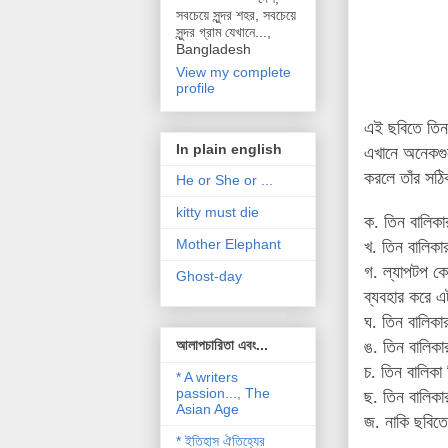
সবচেয়ে সুন্দর শহর, সবচেয়ে
সুন্দর গ্রাম যেখানে...,
Bangladesh
View my complete
profile
এই ছবিতে তিন
In plain english
এখানে অনেকগু
করলে তাঁর সঠ
He or She or ...
kitty must die
ক. তিন বালিকা
Mother Elephant
খ. তিন বালিকা
গ. ল্যাপটপ কে
Ghost-day
ব্যবহার করে এ
ঘ. তিন বালিক
আলাপচারিতা এবং...
ঙ. তিন বালিকা
চ. তিন বালিকা
* A writers
passion..., The
ছ. তিন বালিক
Asian Age
জ. নাকি ছবিত
* ইতিহাস ঐতিহ্যের