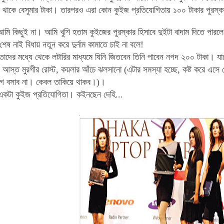
র থাকে বেসুমার টাকা। তারপরও এরা কোন কুইজ প্রতিযোগিতায় ১০০ টাকার পুরস
আমি কিছুই না। আমি খুশি হতাম কুইজের পুরস্কার হিসাবে দুইটা বাদাম দিতে পার
 শেষ নাই বিধায় নতুন করে দুর্নাম কামাতে চাই না বলে!
াদের মধ্যে থেকে লটারির মাধ্যমে যিনি জিতবেন তিনি পাবেন নগদ ২০০ টাকা। যাদ
্ত মুরগীর রোস্ট, কয়লার আঁচে ঝলসানো (এটার সমস্যা হচ্ছে, কষ্ট করে এসে 
াগ বসাব না। কেবল তাকিয়ে থাকব।)।
একটা কুইজ প্রতিযোগিতা। কইনছেন দেহি...