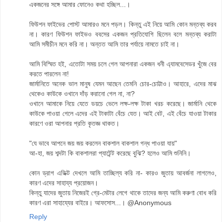
একজনের সঙ্গে আমার ফোনেও কথা হচ্ছিল...।
ফিউশন ফাইভের পোস্ট আমারও মনে পড়ল। কিন্তু এই নিয়ে আমি কোন মন্তব্য করব
না। কারণ ফিউশন ফাইভও ববসের একজন প্রতিযোগি ছিলেন বলে মন্তব্য করাটা
আমি সমীচীন মনে করি না। অন্তত আমি তার পর্যায়ে নামতে চাই না।
আমি বিস্মিত হই, এতোটা সময় চলে গেল আপনারা একজন ধনী এ্যামবেসেডর খুঁজে বের
করতে পারলেন না!
জার্মানিতে অনেক ভাল মানুষ যেমন আছেন তেমনি চোর-চোট্টাও। আহারে, এদের মাঝ
থেকেও কাউকে ওখানে দাঁড় করানো গেল না, না?
ওখানে আমাকে নিয়ে যেতে ডয়চে ভেলে লক্ষ-লক্ষ টাকা খরচ করেছে। জার্মানি থেকে
কাউকে পাওয়া গেলে এদের এই টাকাটা বেঁচে যেত। আই বেট, এই বেঁচে যাওয়া টাকার
কারণে ওরা আপনার প্রতি কৃতজ্ঞ থাকত।
"যে ভাবে আপনে জয় জয় করলেন বাকশাল বাকশাল গন্ধ পাওয়া যায়"
আ-হা, জয় শব্দটা কি বাকশালরা প্যাটেন্ট করেছে বুঝি? হলেও আমি শুনিনি।
কোন ড্রাগ এডিক্ট দেখলে আমি তাচ্ছিল্য করি না- কারও জুতায় আবর্জনা লাগলেও,
কারণ এদের সাহায্য প্রয়োজন।
কিন্তু যাদের জুতায় নিজেরই গ্রে-মেটার লেগে থাকে তাদের জন্য আমি করুণা বোধ করি
কারণ এরা সাহায্যের বাইরে। আফসোস...। @Anonymous
Reply