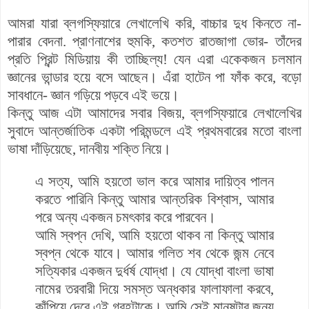
আমরা যারা
ব্লগস্ফিয়ারে
লেখালেখি করি, বাচ্চার দুধ কিনতে না-
পারার বেদনা. প্রাণনাশের হুমকি, কতশত রাতজাগা ভোর- তাঁদের
প্রতি প্রিন্ট মিডিয়ায় কী তাচ্ছিল্য! যেন এরা একেকজন চলমান
জ্ঞানের ভান্ডার হয়ে বসে আছেন। এঁরা হাটেন পা ফাঁক করে, বড়ো
সাবধানে- জ্ঞান গড়িয়ে পড়বে এই ভয়ে।
কিন্তু আজ এটা আমাদের সবার বিজয়, ব্লগস্ফিয়ারে লেখালেখির
সুবাদে আন্তর্জাতিক একটা পরিমন্ডলে এই প্রথমবারের মতো বাংলা
ভাষা দাঁড়িয়েছে, দানবীয় শক্তি নিয়ে।
এ সত্য, আমি হয়তো ভাল করে আমার দায়িত্ব পালন
করতে পারিনি কিন্তু আমার আন্তরিক বিশ্বাস, আমার
পরে অন্য একজন চমৎকার করে পারবেন।
আমি স্বপ্ন দেখি, আমি হয়তো থাকব না কিন্তু আমার
স্বপ্ন থেকে যাবে। আমার গলিত শব থেকে জন্ম নেবে
সত্যিকার একজন দুর্ধর্ষ যোদ্ধা। যে যোদ্ধা বাংলা ভাষা
নামের তরবারী দিয়ে সমস্ত অন্ধকার ফালাফালা করবে,
কাঁপিয়ে দেবে এই গ্রহটাকে। আমি সেই মানুষটার জন্য