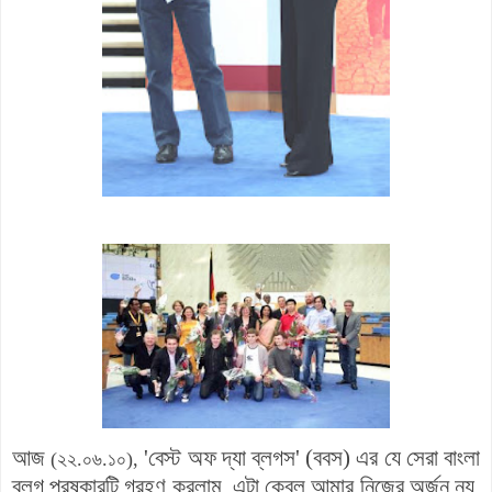
আজ
'বেস্ট অফ দ্যা ব্লগস' (ববস) এর যে সেরা বাংলা
(২২.০৬.১০),
ব্লগ পুরষ্কারটি গ্রহণ করলাম, এটা কেবল আমার নিজের অর্জন নয়,