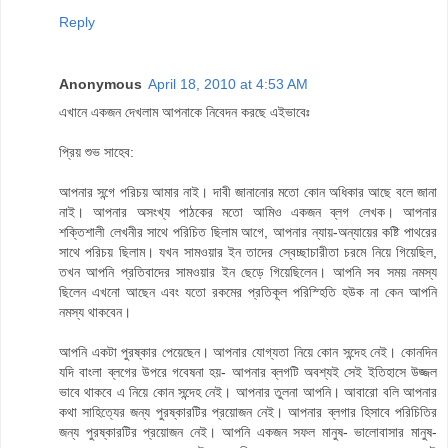
Reply
Anonymous
April 18, 2010 at 4:53 AM
এখানে একজন দেখলাম আপনাকে নিবেদন করছে এইভাবেঃ
প্রিয় শুভ সাহেব:
আপনার সন্গে পরিচয় আমার নাই। দাবী জানানোর মতো কোন অধিকার আছে বলে জানা
নাই। আপনার অসংখ্য পাঠকের মতো আমিও একজন ব্লগ লেখক। আপনার
শক্তিশালী লেখনীর সাথে পরিচিত ছিলাম আগে, আপনার ন্যায়-অন্যায়ের কষ্টি পাথরের
সাথে পরিচয় ছিলাম। যখন সামওয়ার ইন তাদের স্বেচ্ছাচারীতা চরমে নিয়ে গিয়েছিল,
তখন আপনি প্রতিবাদের সামওয়ার ইন ছেড়ে গিয়েছিলেন। আপনি সব সময় নমস্য
ছিলেন এখনো আছেন এবং যতো রকমের প্রতিকূল পরিস্হিতি হউক না কেন আপনি
নমস্য থাকবেন।
আপনি একটা পুরষ্কার পেয়েছেন। আপনার যোগ্যতা নিয়ে কোন সন্দেহ নেই। কোনদিন
যদি বাংলা ব্লগের উপরে গবেষনা হয়- আপনার ব্লগটি অবশ্যই সেই ইতিহাসে উজ্জল
ভাবে থাকবে এ নিয়ে কোন সন্দেহ নেই। আপনার তুলনা আপনি। আবারো বলি আপনার
কথা সাহিত্যের জন্য পুরষ্কারটির প্রয়োজন নেই। আপনার ব্লগার হিসাবে পরিচিতির
জন্য পুরষ্কারটির প্রয়োজন নেই। আপনি একজন সফল মানুষ- ভালোবাসার মানুষ-