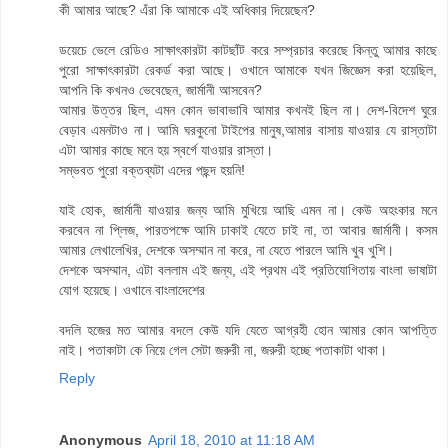
কী আমার আছে? এঁরা কি আমাকে এই অধিকার দিয়েছেন?
ডয়েচে ভেলে রেডিও সাক্ষাৎকারটা কাটছাঁট করে সম্প্রচার করেছে কিন্তু আমার কাছে
পুরো সাক্ষাৎকারটা রেকর্ড করা আছে। ওখানে আমাকে যখন জিজ্ঞেস করা হয়েছিল,
আপনি কি কখনও ভেবেছেন, জার্মানী আসবেন?
আমার উত্তর ছিল, এমন কোন ভাবাভাবি আমার কখনই ছিল না। দেশ-বিদেশ ঘুরে
বেড়াব এমনটাও না। আমি ঘরকুনো টাইপের মানুষ,আমার বাসায় যাওয়ার যে রাস্তাটা
এটা আমার কাছে মনে হয় স্বর্গে যাওয়ার রাস্তা।
সম্ভবত পুরো বক্তব্যটা এদের পছন্দ হয়নি!
যাই হোক, জার্মানী যাওয়ার জন্য আমি মুখিয়ে আছি এমন না। কেউ অহংকার মনে
করবেন না প্লিজ, পারতপক্ষে আমি ঢাকাই যেতে চাই না, তা আবার জার্মানী। কসম
আমার লেখালেখির, দেশকে অসম্মান না করে, না যেতে পারলে আমি খুব খুশি।
দেশকে অসম্মান, এটা বললাম এই জন্য, এই প্রথম এই প্রতিযোগিতায় বাংলা ভাষাটা
যোগ হয়েছে। ওখানে বাংলাদেশের
বদলি হজের মত আমার বদলে কেউ যদি যেতে আগ্রহী হোন আমার কোন আপত্তি
নাই। পতাকাটা কে নিয়ে গেল সেটা জরুরী না, জরুরী হচ্ছে পতাকাটা থাকা।
Reply
Anonymous
April 18, 2010 at 11:18 AM