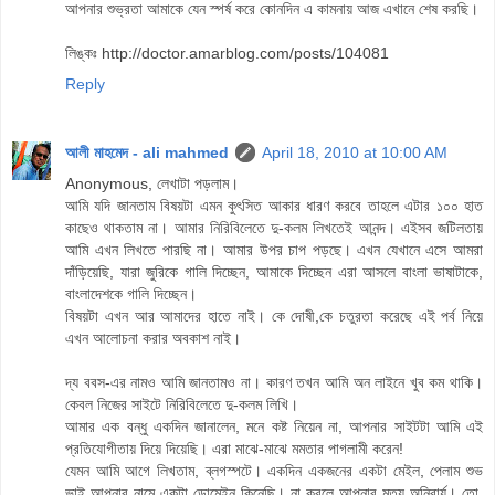
আপনার শুভ্রতা আমাকে যেন স্পর্ষ করে কোনদিন এ কামনায় আজ এখানে শেষ করছি।
লিঙ্কঃ http://doctor.amarblog.com/posts/104081
Reply
আলী মাহমেদ - ali mahmed
April 18, 2010 at 10:00 AM
Anonymous, লেখাটা পড়লাম।
আমি যদি জানতাম বিষয়টা এমন কুৎসিত আকার ধারণ করবে তাহলে এটার ১০০ হাত
কাছেও থাকতাম না। আমার নিরিবিলেতে দু-কলম লিখতেই আনন্দ। এইসব জটিলতায়
আমি এখন লিখতে পারছি না। আমার উপর চাপ পড়ছে। এখন যেখানে এসে আমরা
দাঁড়িয়েছি, যারা জুরিকে গালি দিচ্ছেন, আমাকে দিচ্ছেন এরা আসলে বাংলা ভাষাটাকে,
বাংলাদেশকে গালি দিচ্ছেন।
বিষয়টা এখন আর আমাদের হাতে নাই। কে দোষী,কে চতুরতা করেছে এই পর্ব নিয়ে
এখন আলোচনা করার অবকাশ নাই।
দ্য ববস-এর নামও আমি জানতামও না। কারণ তখন আমি অন লাইনে খুব কম থাকি।
কেবল নিজের সাইটে নিরিবিলেতে দু-কলম লিখি।
আমার এক বন্ধু একদিন জানালেন, মনে কষ্ট নিয়েন না, আপনার সাইটটা আমি এই
প্রতিযোগীতায় দিয়ে দিয়েছি। এরা মাঝে-মাঝে মমতার পাগলামী করেন!
যেমন আমি আগে লিখতাম, ব্লগস্পটে। একদিন একজনের একটা মেইল, পেলাম শুভ
ভাই আপনার নামে একটা ডোমেইন কিনেছি। না করলে আপনার মৃত্যু অনিবার্য। তো,