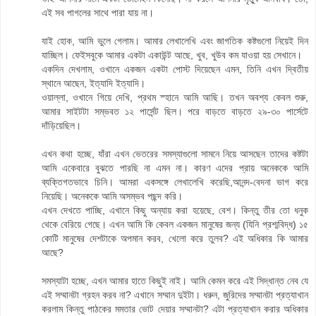
এই সব পাগলের সাথে পারা যায় না।
যাই হোক, আমি ভুলে গেলাম। আমার লেখালেখি এবং জাগতিক কষ্টগুলো নিয়েই দিন
যাচ্ছিল। ফেইসবুকে আমার একটা একাউন্ট আছে, খুব, খুউব কম যাওয়া হয় সেখানে।
একদিন দেখলাম, ওখানে একজন একটা পোস্ট দিয়েছেন এমন, তিনি এখন দ্বিতীয়
স্থানে আছেন, ইত্যাদি ইত্যাদি।
ওয়াল্লা, ওখানে গিয়ে দেখি, প্রথম স্হানে আমি আছি। তখন অবশ্য কেবল শুরু,
আমার সাইটটা সম্ভবত ১২ পার্সেন্ট ছিল। পরে বাড়তে বাড়তে ২৯-৩০ পার্সেটে
দাঁড়িয়েছিল।
এখন কথা হচ্ছে, যাঁরা এখন ভেতরের সমস্যাগুলো সামনে নিয়ে আসছেন তাদের কষ্টটা
আমি একেবারে বুঝতে পারছি না এমন না। কারণ এদের প্রায় অনেককে আমি
ব্যক্তিগতভাবে চিনি। আমরা একসঙ্গে লেখালেখি করেছি,আনন্দ-বেদনা ভাগ করে
নিয়েছি। অনেককে আমি অসম্ভব পছন্দ করি।
এখন দেখতে পাচ্ছি, এখানে কিছু অন্যায় করা হয়েছে, বেশ। কিন্তু তীর তো ধনুক
থেকে বেরিয়ে গেছে। এখন আমি কি কেবল একজন মানুষের জন্য (যিনি প্রশ্মবিদ্ধ) ১৫
কোটি মানুষের দেশটাকে অপমান করব, খেলো করে তুলব? এই অধিকার কি আমার
আছে?
সমস্যাটা হচ্ছে, এখন আমার হাতে কিছুই নাই। আমি কেমন করে এই সিদ্ধান্ত নেব যে
এই সম্মানটা গ্রহন করব না? এখানে সম্মান দুইটা। ধরুন, জুরিদের সম্মানটা প্রত্যাখান
করলাম কিন্তু পাঠকের মমতার ভোট দেয়ার সম্মানটা? এটা প্রত্যাখান করার অধিকার