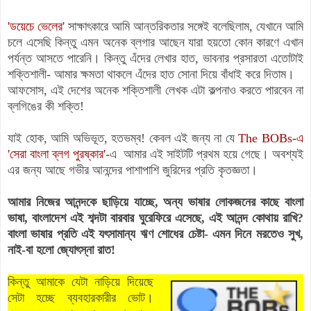
'ডয়েচে ভেলের'
সাক্ষাৎকারে আমি আন্তরিকতার সঙ্গেই বলেছিলাম, যেখানে আমি
চলে এসেছি কিন্তু এমন অনেক ব্লগার আছেন যারা হয়তো কোন কারণে এখান
পর্যন্ত আসতে পারেনি। কিন্তু এঁদের লেখার হাত, ভাবনার প্রসারতা এতোটাই
শক্তিশালী- আমার ক্ষমতা থাকলে এঁদের হাত সোনা দিয়ে বাঁধাই করে দিতাম।
আফসোস, এই দেশের অনেক শক্তিশালী লেখক এটা কল্পনাও করতে পারবেন না
ব্লগিঙের কী শক্তি!
যাই হোক, আমি অভিভূত, হতভম্ব! কেবল এই জন্য না যে
The BOBs-
এ
'সেরা বাংলা ব্লগ পুরষ্কার'
-এ আমার এই সাইটটি প্রথম হয়ে গেছে। অবশ্যই
এর জন্য আছে গভীর আনন্দের পাশাপাশি জুরিদের প্রতি কৃতজ্ঞতা।
আমার নিজের আনন্দকে ছাড়িয়ে যাচ্ছে, অন্য ভাষার লোকজনের কাছে বাংলা
ভাষা, বাংলাদেশ এই শব্দটা বারবার ঘুরেফিরে এসেছে, এই আনন্দ কোথায় রাখি?
বাংলা ভাষার প্রতি এই যৎসামান্য ঋণ শোধের চেষ্টা- এমন দিনে মরতেও সুখ,
নাই-বা হলো জ্যোৎস্না রাত!
কিন্তু আমাকে যেটা নাড়িয়ে দিয়েছে
সেটা হচ্ছে ব্যবহারকারীর ভোট।