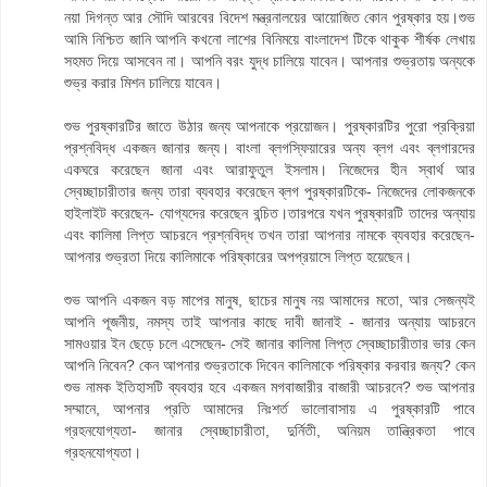
নয়া দিগন্ত আর সৌদি আরবের বিদেশ মন্ত্রনালয়ের আয়োজিত কোন পুরষ্কার হয়।শুভ
আমি নিশ্চিত জানি আপনি কখনো লাশের বিনিময়ে বাংলাদেশ টিকে থাকুক শীর্ষক লেখায়
সহমত দিয়ে আসবেন না। আপনি বরং যুদ্ধ চালিয়ে যাবেন। আপনার শুভ্রতায় অন্যকে
শুভ্র করার মিশন চালিয়ে যাবেন।
শুভ পুরষ্কারটির জাতে উঠার জন্য আপনাকে প্রয়োজন। পুরষ্কারটির পুরো প্রক্রিয়া
প্রশ্নবিদ্ধ একজন জানার জন্য। বাংলা ব্লগস্ফিয়ারের অন্য ব্লগ এবং ব্লগারদের
একঘরে করেছেন জানা এবং আরাফুতুল ইসলাম। নিজেদের হীন স্বার্থ আর
স্বেচ্ছাচারীতার জন্য তারা ব্যবহার করেছেন ব্লগ পুরষ্কারটিকে- নিজেদের লোকজনকে
হাইলাইট করেছেন- যোগ্যদের করেছেন বন্চিত।তারপরে যখন পুরষ্কারটি তাদের অন্যায়
এবং কালিমা লিপ্ত আচরনে প্রশ্নবিদ্ধ তখন তারা আপনার নামকে ব্যবহার করেছেন-
আপনার শুভ্রতা দিয়ে কালিমাকে পরিষ্কারের অপপ্রয়াসে লিপ্ত হয়েছেন।
শুভ আপনি একজন বড় মাপের মানুষ, ছাচের মানুষ নয় আমাদের মতো, আর সেজন্যই
আপনি পূজনীয়, নমস্য তাই আপনার কাছে দাবী জানাই - জানার অন্যায় আচরনে
সামওয়ার ইন ছেড়ে চলে এসেছেন- সেই জানার কালিমা লিপ্ত স্বেচ্ছাচারীতার ভার কেন
আপনি নিবেন? কেন আপনার শুভ্রতাকে দিবেন কালিমাকে পরিষ্কার করবার জন্য? কেন
শুভ নামক ইতিহাসটি ব্যবহার হবে একজন মগবাজারীর বাজারী আচরনে? শুভ আপনার
সম্মানে, আপনার প্রতি আমাদের নিঃশর্ত ভালোবাসায় এ পুরষ্কারটি পাবে
গ্রহনযোগ্যতা- জানার স্বেচ্ছাচারীতা, দুর্নিতী, অনিয়ম তান্ত্রিকতা পাবে
গ্রহনযোগ্যতা।