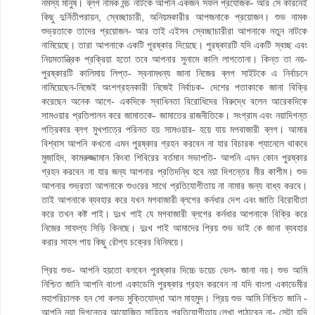
নমস্য মানুষ। ব্লগ নামক মন্চ নাটকে আপনি একজন সফল প্রযোজক- আর সে কারনেই
কিছু দুর্নিতীপরায়ন, স্বেচ্ছাচারী, অনিয়মকারীর আপজনাকে প্রয়োজন। শুভ নামক
শুভ্রতাকে তাদের প্রয়োজন- আর তাই এইসব স্বেচ্ছাচারীরা আপনাকে নতুন নাটকে
নামিয়েছে। তারা আপনাকে একটি পুরষ্কার দিয়েছে। পুরষ্কারটি যদি একটি স্বচ্ছ এবং
নিয়মতান্ত্রিক প্রক্রিয়া হতো তবে আপনার সুনামে কালি লাগতোনা। কিন্ত তা নয়-
পুরষ্কারটি কালিমায় লিপ্ত- স্বনামধন্য জানা নিজের ব্লগ সাইটকে এ নির্বাচনে
নামিয়েছেন-নিজেই অংশগ্রহনকারী নিজেই নির্বাচক- দেশের পতাকাকে জানা বিক্রি
করেছেন অনেক আগে- একদিকে স্বাধিনতা বিরোধিদের বিরুদ্ধে বলেন আরেকদিকে
সামওয়ার প্রতিপালন করে জামাতকে- জামাতের রাজনীতিকে। সংগ্রাম এবং নয়াদিগন্ত
পত্রিকার ব্লগ মুখপাত্রে পরিনত হয় সামওয়ার- হয়ে যায় মগবাজারী ব্লগ। আমার
বিশ্বাস আপনি কখনো এমন পুরষ্কার গ্রহন করবেন না যার বিচারক প্যানেলে থাকবে
মুজাহিদ, কামরুজ্জামান কিংবা শিবিরের বর্তমান সভাপতি- আপনি এমন কোন পুরষ্কার
গ্রহন করবেন না যার জন্য আপনার প্রতিদন্ধি হবে নয়া দিগন্তের মীর কাশীম। শুভ
আপনার শুভ্রতা আপনাকে শুওরের সাথে প্রতিযোগীতায় না নামার জন্য বাধ্য করবে।
তাই আপনাকে ব্যবহার করে যখন মগবাজারী ব্লগের কর্নধার দেশ এবং জাতি বিরোধীতা
করে তখন কষ্ট পাই। দুঃখ পাই যে মগবাজারী ব্লগের কর্নধার আপনাকে বিক্রি করে
নিজের সাফল্য সিড়ি কিনছে। দুঃখ পাই আমাদের প্রিয় শুভ ভাই কে জানা ব্যবহার
করার সাহস পায় কিছু রৌপ্য চক্রের বিনিময়ে।
প্রিয় শুভ- আপনি হয়তো বলবেন পুরষ্কার দিচ্চে ডয়েচ ভেল- জানা নয়। শুভ আমি
নিশ্চিত জানি আপনি বাংলা একাডেমি পুরষ্কার গ্রহন করবেন না যদি বাংলা একাডেমীর
মহাপরিচালক হন সো কলড মুক্তিযোদ্ধা আল মাহমুদ। প্রিয় শুভ আমি নিশ্চিত জানি -
আপনি নয়া দিগন্তের আয়োজিত সাহিত্য প্রতিযোগীতায় লেখা পাঠাবেন না- সেটা যদি