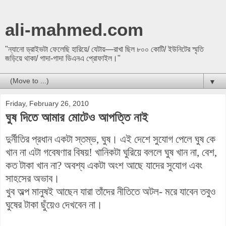
ali-mahmed.com
"ন্যানো ড্রাইভটা ফেলেছি হারিয়ে/ যেটায়—রাখা ছিল ৮০০ কোটি/ ইউনিটের স্মৃতি
জড়িয়ে থাকা/ গাদা-গাদা ডিএনএ প্রোফাইল।"
▼
Friday, February 26, 2010
ঘুষ দিতে আমার মোটেও আপত্তি নাই
দুর্নীতির প্রধান
একটা
স্তম্ভ, ঘুষ। এই দেশে সুযোগ পেলে ঘুষ
কে
খান না এটা গবেষণার বিষয়! খানিকটা ঘুরিয়ে বললে ঘুষ খান না, বেশ,
কত টাকা খান না? অবশ্য একটা অংশ আছে যাদের সুযোগ এবং
সাহসের অভাব।
খুব অল্প মানুষই আছেন যারা তাঁদের নীতিতে অটল- মরে যাবেন তবুও
ঘুষের টাকা ছুঁয়েও দেখবেন না।