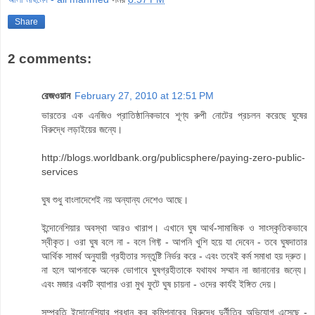
Share
2 comments:
রেজওয়ান
February 27, 2010 at 12:51 PM
ভারতের এক এনজিও প্রাতিষ্ঠানিকভাবে শূণ্য রুপী নোটের প্রচলন করেছে ঘুষের
বিরুদ্ধে লড়াইয়ের জন্যে।
http://blogs.worldbank.org/publicsphere/paying-zero-public-
services
ঘুষ শুধু বাংলাদেশেই নয় অন্যান্য দেশেও আছে।
ইন্দোনেশিয়ার অবস্থা আরও খারাপ। এখানে ঘুষ আর্থ-সামাজিক ও সাংস্কৃতিকভাবে
স্বীকৃত। ওরা ঘুষ বলে না - বলে গিফ্ট - আপনি খুশি হয়ে যা দেবেন - তবে ঘুষদাতার
আর্থিক সামর্থ অনুযায়ী গ্রহীতার সন্তুষ্টি নির্ভর করে - এবং তবেই কর্ম সমাধা হয় দ্রুত।
না হলে আপনাকে অনেক ভোগাবে ঘুষগ্রহীতাকে যথাযথ সম্মান না জানানোর জন্যে।
এবং মজার একটি ব্যাপার ওরা মুখ ফুটে ঘুষ চায়না - ওদের কার্যই ইঙ্গিত দেয়।
সম্প্রতি ইন্দোনেশিয়ার প্রধান কর কমিশনারের বিরুদ্ধে দুর্নীতির অভিযোগ এসেছে -