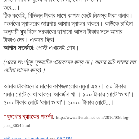
তবে...।
ঠিক করেছি, বিভিন্ন টাকার মাপে কাগজ কেটে নিজস্ব টাকা বানাব।
গভর্নরের স্বাক্ষরের জায়গায় আমার স্বাক্ষর থাকবে। কাউকে চাহিদা
অনুযায়ী ঘুষ দিলে সরকারের ছাপানো আসল টাকার সঙ্গে আমার
টাকাও দেব। একদম ফ্রি!
আগাম সতর্কতা
: পোস্ট এখানেই শেষ।
(পরের অংশটুকু সূক্ষরূচির পাঠকেদের জন্য না। যাদের রূচি আমার মত
ভোঁতা তাদের জন্য)।
আমার টাকাগুলোর মাপের কাগজগুলোর নমুনা এমন। ৫০ টাকার
সমান নোটে লেখা থাকবে 'আবর্জনা খা'। ১০০ টাকার নোটে 'গু খা'।
৫০০ টাকার নোটে 'কাচা গু খা'। ১০০০ টাকার নোটে...।
*ঘুষখোর ব্যাংকের গভর্নর
:
http://www.ali-mahmed.com/2010/03/blog-
post_3654.html
আলী মাহমেদ - ali mahmed
সময়
8:57 PM