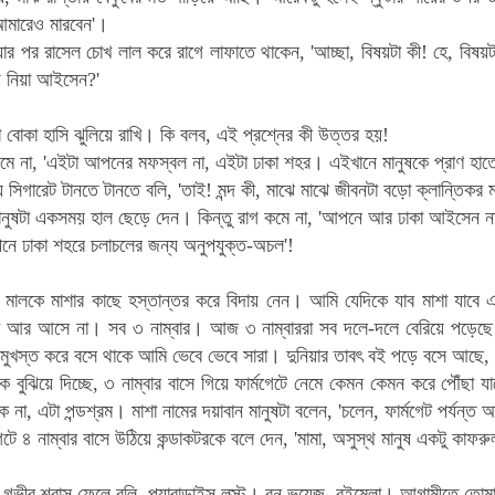
আমারেও মারবেন'।
য়ার পর রাসেল চোখ লাল করে রাগে লাফাতে থাকেন, 'আচ্ছা, বিষয়টা কী! হে, বি
ায় নিয়া আইসেন?'
 বোকা হাসি ঝুলিয়ে রাখি। কি বলব, এই প্রশ্নের কী উত্তর হয়!
কমে না, 'এইটা আপনের মফস্বল না, এইটা ঢাকা শহর। এইখানে মানুষকে প্রাণ হা
সিগারেট টানতে টানতে বলি, 'তাই! মন্দ কী, মাঝে মাঝে জীবনটা বড়ো ক্লান্তিকর
মানুষটা একসময় হাল ছেড়ে দেন। কিন্তু রাগ কমে না, 'আপনে আর ঢাকা আইসেন
নে ঢাকা শহরে চলাচলের জন্য অনুপযুক্ত-অচল'!
মালকে মাশার কাছে হস্তান্তর করে বিদায় নেন। আমি যেদিকে যাব মাশা যাবে এ
তো আর আসে না। সব ৩ নাম্বার। আজ ৩ নাম্বাররা সব দলে-দলে বেরিয়ে পড়েছে!
মুখস্ত করে বসে থাকে আমি ভেবে ভেবে সারা। দুনিয়ার তাবৎ বই পড়ে বসে আছে,
 বুঝিয়ে দিচ্ছে, ৩ নাম্বার বাসে গিয়ে ফার্মগেটে নেমে কেমন কেমন করে পৌঁছা যা
ে না, এটা পন্ডশ্রম। মাশা নামের দয়াবান মানুষটা বলেন, 'চলেন, ফার্মগেট পর্যন্ত
টে ৪ নাম্বার বাসে উঠিয়ে কন্ডাকটরকে বলে দেন, 'মামা, অসুস্থ মানুষ একটু কাফরু
গভীর শ্বাস ফেলে বলি, প্যারাডাইস লস্ট। বন ভয়েজ, বইমেলা। আগামীতে তোমার 