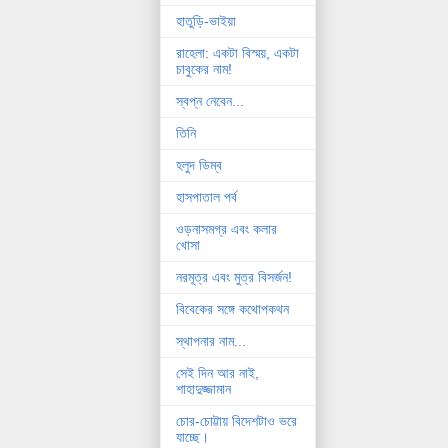
হাতুড়ি-ভাইয়া
রাহেলা: একটা বিস্ময়, একটা
চাবুকের নাম!
স্বপ্ন নেবেন...
তিনি
হলুদ ডিম্ব
হাসপাতাল পর্ব
ওড়নাসমগ্র এবং কলার
খোসা
নরমূত্র এবং মুত্র বিসর্জন!
বিবেকের সঙ্গে কথোপকথন
স্থাপনার নাম...
সেই দিন আর নাই,
শাহাদুজ্জামান
চোর-চোট্টায় বিদেশটাও ভরে
যাচ্ছে।