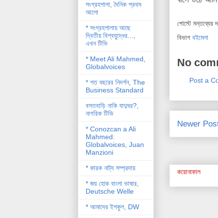
সংগ্রহশালা, দৈনিক প্রথম
আলো
পোস্টে মন্তব্যের 
* সংগ্রহশালায় আছে
দ্বিতীয় বিশ্বযু্দ্ধের...,
বিভাগ
বইমেলা
এখন টিভি
* Meet Ali Mahmed,
No com
Globalvoices
Post a 
* শত বছরের নিদর্শন, The
Business Standard
বসতবাড়ি নাকি যাদুঘর?,
নাগরিক টিভি
Newer Pos
* Conozcan a Ali
Mahmed:
Globalvoices, Juan
Manzioni
* কারক নাট্য সম্প্রদায়
করোনাকাল
* জয় হোক বাংলা ভাষার,
Deutsche Welle
* আমাদের ইশকুল, DW