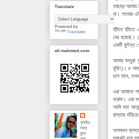
তাছাড়া আমায় 
Translate
না। গতবার এই
Powered by
হাঁটতে হাঁটত
Translate
বের হয়েছে। ল
একটি ফুটন্ত 
ali-mahmed.com
আমার বন্ধুরা
বুঝি!)। ৪ না
চলে যাবে, তখন
এরা আমাকে পান
নরোম। এরা বল
আমি
মহা আনন
রাস্তায় দাঁড়িয়
পৃথিবীর
সবচে
অসম্ভব ব্যস্ত
সুন্দর
ভজকট হয়ে যায়
দেশ,