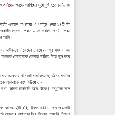
রও
এলিয়েন
ওরফে আর্মিদের মুখোমুখি হতে চাচ্ছিলাম
ো বইই একজন লেখকের! এ পর্যন্ত ওনার ৯৪টি বই
য়ালীর প্রেম, প্রেমে এতো জ্বালা কেন?, প্রেম
সরে আসি।
 বাস আটকালে নিজেদের চলাফেরায় খুব সমস্যা হয়
 আমাকে কোত্থেকে কোথায় নামিয়ে দিয়ে ভুস করে
মার সম্বন্ধে খানিকটা ওয়াকিবহাল, এঁদের মনটাও
েকে আপনাকে বাসে উঠিয়ে দেব'।
 কথা, ভাবনা চালাচালি হতে থাকে। বন্ধুদের সঙ্গে
রলে আমিও হাঁটা ধরি, থামলে থামি। কোথাও একটা
 উঠে আসত। রাসেলের চিল চিৎকার, 'আপনি নিজেও