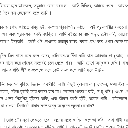
ফিরতে হবে কাফরুল, স্কুটারে ফেরা যাবে না। আমি নিশ্চিত, আটকে দেবে। আবা
 নিয়ে কম হেনেস্তা হতে হয়নি।
ে এক জায়গায় থামতে বাধ্য হই, কাশেম প্রকাশনীর কাছে। এই প্রকাশনীর সবগুল
েখক এবং প্রকাশক একই ব্যক্তি। আমি বইগুলোর নাম পড়ার চেষ্টা করি, বোরকাও
গোলাপ, ইত্যাদি। আমি ওই লেখকের জরায়ুর জন্য বেদনা বোধ করে ওখান থেকে 
 বুদ্ধি দিল বাসে করে চলে যেতে, এলিয়েন-আর্মিরা নাকি বাস আটকায় না (আহা,
ম্বার বাসে করে গেলেই সহজেই চলে যেতে পারব। আমি চোখে অন্ধকার দেখি। বাস
 আমার গতি কী? পারতপক্ষে সঙ্গে কেউ না-থাকলে আমি বাসে উঠি না।
ির মত সব বুঝিয়ে দিলেন, যথারীতি আমি কিছুই বুঝলাম না। রাসেল, মাশা এঁরা আ
লেন, 'ঘটনা বুজছি আর বলতে হবে না। আসেন শাহবাগ যাই, চা-চু খাই। ওখান থ
্দে
এদের পিছুপিছু হাঁটতে থাকি, এরা হাঁটলে আমি হাঁটি, থামলে থামি। ফাঁকতালে
ে চা খাওয়া, সিগারেট টানার সঙ্গে অন্য আনন্দের তুলনা কোথায়?
 শাহবাগ চৌরাস্তা পেরুতে হবে। এদের সঙ্গে আমিও অপেক্ষা করি। এরা হাঁটা ধ
, মাঝ রাস্তায় বেকুবের মত দাঁড়িয়ে আছি। আরেকটু হলেই স্কুটার গায়ের উপর