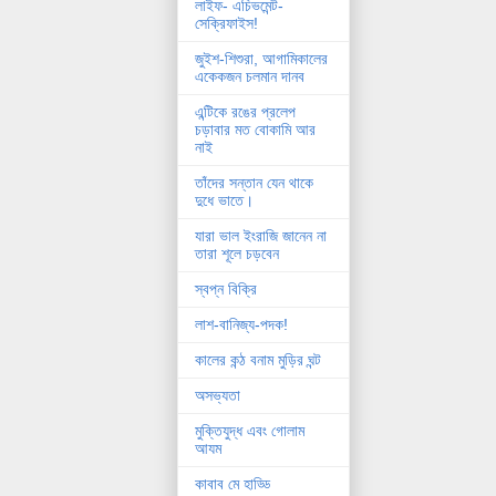
লাইফ- এচিভমেন্ট-
সেক্রিফাইস!
জুইশ-শিশুরা, আগামিকালের
একেকজন চলমান দানব
এন্টিকে রঙের প্রলেপ
চড়াবার মত বোকামি আর
নাই
তাঁদের সন্তান যেন থাকে
দুধে ভাতে।
যারা ভাল ইংরাজি জানেন না
তারা শূলে চড়বেন
স্বপ্ন বিক্রি
লাশ-বানিজ্য-পদক!
কালের কন্ঠ বনাম মুড়ির ঘন্ট
অসভ্যতা
মুক্তিযুদ্ধ এবং গোলাম
আযম
কাবাব মে হাড্ডি