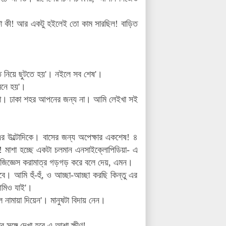
ষয়টা কী! আর একটু হইলেই তো কাম সারছিল! বাড়িত
তে নিয়ে ছুটতে হয়'। নইলে সব শেষ'।
 মনে হয়'।
 না। ঢাকা শহর আপনের জন্য না। আমি লেইখা সই
র উল্টোদিকে। বাসের জন্য অপেক্ষার একশেষ! ৪
 মাশা হচ্ছে একটা চলমান এনসাইক্লোপিডিয়া- এ
 জিজ্ঞেস করামাত্র গড়গড় করে বলে দেয়, এমন।
বে। আমি হুঁ-হুঁ, ও আচ্ছা-আচ্ছা করছি কিন্তু এর
 আমিও যাই'।
ল নামায়া দিয়েন'। মানুষটা বিদায় নেন।
সঙ্গে দেখা হবে এ আশা ক্ষীণ!