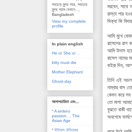
সবচেয়ে সুন্দর শহর, সবচেয়ে
মরবেন, সাথে 
সুন্দর গ্রাম যেখানে...,
রাস্তা পার হও
Bangladesh
থিক্যা কি বিদ
View my complete
profile
আমি মুখে বোকা
রাসেলের রাগ 
In plain english
আমি উদাস হয়ে 
He or She or ...
রাসেল নামের 
kitty must die
কইরা দিব, আপ
Mother Elephant
তিনি এই অচল 
Ghost-day
নাম্বার বাস 
কেমন করে সব 
আলাপচারিতা এবং...
তো মাশা আমাকে
বুঝতে বাকী থাক
* A writers
passion..., The
অবশেষে ফার্মগে
Asian Age
* ইতিহাস ঐতিহ্যের
বাসে উঠে আমি 