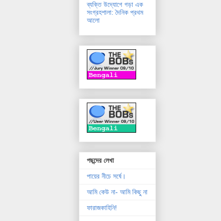
ব্যক্তি উদ্যোগে গড়া এক
সংগ্রহশালা: দৈনিক প্রথম
আলো
পছন্দের লেখা
পায়ের নীচে সর্ষে।
আমি কেউ না- আমি কিছু না
ফারাজকাহিনি!