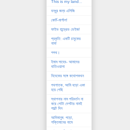
This is my land...
বন্ধুর জন্য এলিজি
কোর্ট-মার্শাল!
ফাইভ হান্ড্রেড ডেইজ!
প্রকৃতি: একটি চাবুকের
নাম!
শপথ।
ইমাম সাহেব- আমাদের
বাতিওয়ালা
বিবেকের সঙ্গে কথোপকথন
পথগাতক, আমি বড়ো একা
হয়ে গেছি
স্থাপনার নাম পরিবর্তন না
করে গোটা দেশটার নামই
পাল্টে দিন
আদিমানুষ: পড়ো,
শক্তিমানের নামে