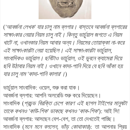
(
'
আবর্জনা লেখক' যার চালু নাম ব্লগার। বাস্তবে আবর্জনা ব্লগারের
সাক্ষা
কার নেয়ার নিয়ম চালু নাই। কিন্তু ভার্চুয়াল জগতে এ নিয়ম
ৎ
খাটে না, ওখানকার নিয়ম আবার অন্য। নিয়মের তোয়াক্কা না-করে
এই সাক্ষা
কারটা নেয়া হয়েছিল। এই
সাক্ষা
কারটা
ভার্চুয়াল
,
ৎ
ৎ
সাংবাদিকও
ভার্চুয়া
ল
। ছবিটাও
ভার্চুয়াল, ওই ভুবনে ক্যামেরা দিয়ে
ছবি উঠাবার নিয়ম নাই। ওখানে কাদা-পানি দিয়ে যে ছবি আঁকা হয়
যার চালু নাম 'কাদা-পানি কালার'।
)
ভার্চুয়াল সাংবাদিক
:
ওয়েল
,
শুরু
করা
যাক
।
আবর্জনা
ব্লগার
:
আপনি
অলরেডি
শুরু
করে
দিয়েছেন
।
সাংবাদিক
(
প্রচন্ড
বিরক্তি
চেপে কারণ এই ছাগল টাইপের মানুষটা
তাকে কখনও 'কাউ-শিক' ডাকছে কখনও 'কাক-শিক'
):
আই
সি
!
আবর্জনা
ব্লগার
:
আসছেন বেশ-বেশ, তা তো দেখতেই পাচ্ছি।
সাংবাদিক
(
মনে
মনে বললেন
,
ভাঁড়
কো
থাকার
):
তা
আপনার
প্রিয়