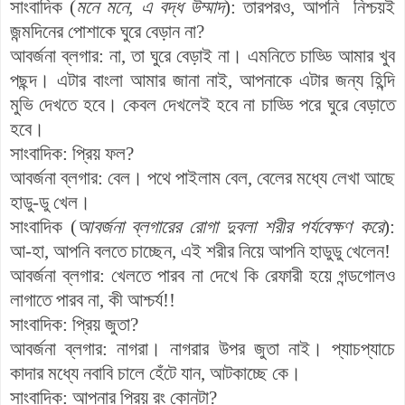
সাংবাদিক
(
মনে
মনে
,
এ
বদ্ধ
উম্মাদ
):
তারপরও
,
আপনি
নিশ্চয়ই
জন্মদিনের
পোশাকে
ঘুরে
বেড়ান
না
?
আবর্জনা
ব্লগার
:
না
,
তা
ঘুরে
বেড়াই
না
।
এমনিতে
চাড্ডি
আমার
খুব
পছন্দ
।
এটার
বাংলা
আমার
জানা
নাই
,
আপনাকে
এটার
জন্য
হিন্দি
মুভি
দেখতে
হবে
। কেবল দেখলেই হবে না চাড্ডি পরে ঘুরে বেড়াতে
হবে।
সাংবাদিক
:
প্রিয়
ফল
?
আবর্জনা
ব্লগার
:
বেল
।
পথে
পাইলাম
বেল
,
বেলের
মধ্যে
লেখা
আছে
হাডু
-
ডু
খেল।
সাংবাদিক
(
আবর্জনা
ব্লগারের
রোগা
দুবলা
শরীর
পর্যবেক্ষণ
করে
):
আ
-
হা
,
আপনি
বলতে
চাচ্ছেন
,
এই
শরীর
নিয়ে
আপনি
হাডুডু
খেলেন
!
আবর্জনা
ব্লগার
:
খেলতে
পার
ব
না দেখে
কি
রেফারী
হয়ে
গন্ডগোলও
লাগাতে
পারব
না
, কী
আশ্চর্য
!!
সাংবাদিক
:
প্রিয়
জুতা
?
আবর্জনা
ব্লগার
:
নাগরা
।
নাগরার উপর জুতা নাই।
প্যাচপ্যাচে
কাদার মধ্যে নবাবি চালে হেঁটে যান, আটকাচ্ছে কে।
সাংবাদিক
:
আপনার
প্রিয়
রং
কোনটা
?