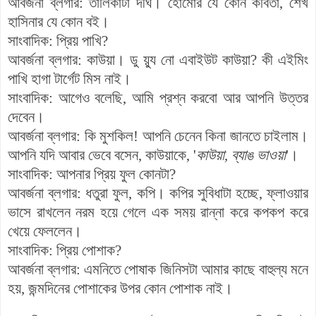
আবর্জনা
ব্ল
গার
:
তালিকাটা
দীর্ঘ
।
হোমোর
যে
কোন
কবিতা
,
শেখ
হাসিনার
যে
কোন
বই
।
সাংবাদিক
:
প্রিয়
পাখি
?
আবর্জনা
ব্লগার
:
কাউয়া
।
ডু
য়্যু
নো
এবাইউট
কাউয়া
? কী এইমিং
পাখি হাগা টার্গেট মিস নাই।
সাংবাদিক
:
আগেও
বলেছি
,
আমি
প্রশ্ন
করবো
আর
আপনি
উত্তর
দেবেন
।
আবর্জনা
ব্লগার
:
কি
মুশকিল
!
আপনি
চেনেন
কিনা
জানতে
চাইলাম
।
আপনি
যদি
আবার
ভেবে
বসেন,
কাউয়াকে
, '
কাউয়া,
ব্যাঙ
ভাওয়া
'।
সাংবাদিক
:
আপনার
প্রিয়
ফুল
কোনটা
?
আবর্জনা
ব্লগার
:
ধতুরা
ফুল
,
কপি
।
কপির
সুবিধাটা
হচ্ছে
,
ফ্লাওয়ার
ভাসে
রাখলেন
নরম হয়ে গেলে
এক
সময়
রান্না
করে
কপকপ করে
খেয়ে
ফেললেন
।
সাংবাদিক
:
প্রিয়
পোশাক
?
আবর্জনা
ব্লগার
:
এমনিতে
পোষাক
জিনিসটা
আমার
কা
ছে
বাহুল্য
মনে
হয়
,
জন্মদিনের
পোশাকের
উপর
কোন
পোশাক
নাই
।