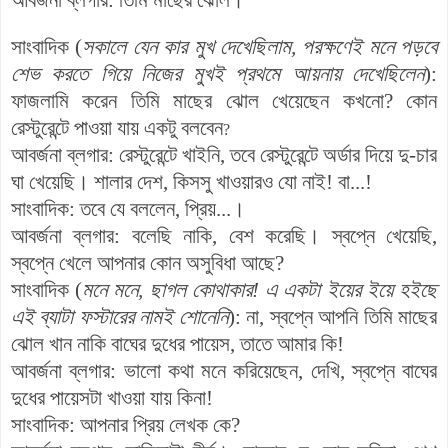
সাংবাদিক
(
সকালে
যেন
কার
মুখ
দেখেছিলাম
,
পরক্ষণেই
মনে
পড়বে
শেভ
করতে
গিয়ে
নিজের
মুখই
প্রথমে
আয়নায়
দেখেছিলেন
):
ফাজলামি করেন
তিমি
মাছের
ঝোল
খেয়েছেন
কখনো
?
কোন
রেস্টুরেন্টে
পাওয়া
যায় একটু
বলবেন
?
আবর্জনা
ব্লগার
:
রেস্টুরেন্টে
খাইনি
,
তবে
রেস্টুরেন্টে
অর্ডার
দিয়ে দু-চার
ঘা
খেয়েছি
।
শালার
দেশ, কিসসু খাওয়ারও যো নাই! বা...!
সাংবাদিক
:
তবে
যে
বললেন
,
প্রিয়
...
।
আবর্জনা
ব্লগার
:
বলেছি
নাকি
,
বেশ
করেছি
।
স্বপ্নে
খেয়েছি
,
স্বপ্নে
খেলে
আপনার
কো
ন
অসুবিধা
আছে
?
সাংবাদিক
(
মনে
মনে
,
ছাগল
কোথাকার! এ একটা ইয়ের ইয়ে হইছে
এই ব্যাটা ফস্টারের নামই শোনেনি
):
না,
স্বপ্নে
আপনি
তিমি
মাছের
ঝোল
খান
নাকি
বাঘের
দুধের
পায়েস
,
তাতে
আমার
কি
!
আবর্জনা
ব্লগার
:
ভালো
কথা
মনে
করিয়েছেন
,
দেখি
,
স্বপ্নে
বাঘের
দুধের
পায়েসটা
খাওয়া
যায়
কিনা
!
সাংবাদিক
:
আপনার
প্রিয়
লেখক
কে
?