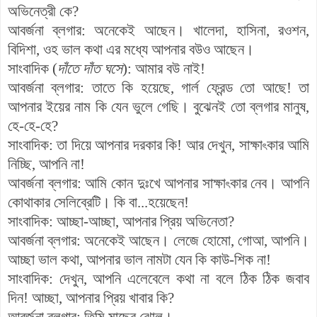
অভিনেত্রী
কে
?
আবর্জনা
ব্লগার
:
অনেকেই
আছেন।
খালেদা
,
হাসিনা
,
রওশন
,
বিদিশা
, ওহ ভাল কথা
এর
মধ্যে
আপনার
বউও
আছেন
।
সাংবাদিক
(
দাঁতে
দাঁত
ঘসে
):
আমার
বউ
নাই
!
আবর্জনা
ব্লগার
:
তাতে
কি
হয়েছে
,
গার্ল
ফ্রেন্ড
তো
আছে
!
তা
আপনার
ইয়ের
নাম
কি যেন ভুলে গেছি। বুঝেনই তো ব্লগার মানুষ,
হে-হে-হে
?
সাংবাদিক
:
তা
দিয়ে
আপনার
দরকার
কি
!
আর
দেখুন
,
সাক্ষা
কার
আমি
ৎ
নিচ্ছি
,
আপনি
না
!
আবর্জনা
ব্লগার
:
আমি
কোন
দুঃখে
আপনার
সাক্ষা
কার
নেব
।
আপনি
ৎ
কোথাকার সেলিব্রেটি। কি বা...হয়েছেন!
সাংবাদিক
: আচ্ছা-আচ্ছা,
আপনার
প্রিয়
অভিনেতা
?
আবর্জনা
ব্লগার
:
অনেকেই আছেন
।
লেজে
হোমো
,
গোআ
,
আপনি
।
আচ্ছা ভাল কথা
,
আপনার
ভাল
নামটা
যেন
কি কাউ-শিক না
!
সাংবা
দিক
:
দেখুন
,
আপনি
এলেবেলে
কথা
না
বলে
ঠিক
ঠিক
জবাব
দিন
!
আচ্ছা
,
আপনার
প্রিয়
খাবার
কি
?
আবর্জনা
ব্লগার
:
তিমি
মাছের
ঝোল
।