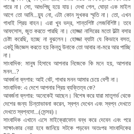
পারে
না
।
সো
,
আগুপিছু
হয়ে
যায়
।
দেখা
গেল
,
ঘোড়া
এক
মাইল
আগে
তো
আমি
...
য়্যু
নো
,
এটা
কোন
সুখকর
স্মৃতি
না
।
তো
,
এখন
গাধাই
প্রিয়
বাহন
।
এরা
খুব
ভদ্র
,
শান্তশি
ষ্ট
লেজবিশিষ্ট
।
তবে
আফসোস
,
জুত
করতে
পারছি
না
।
হোজ্জা
নাসিরের
মতো
উল্টা
বসার
চেষ্টা
করেছি
,
হচ্ছে
না বুঝলেন
।
হোজ্জা
ব্যাটা
যে
কিভাবে
বসত
,
একটু
জিজ্ঞেস করতে হয় কিন্তু
উনাকে
তো
আবার
না-মরে
আর
পাচ্ছি
না
।
সাংবাদিক
:
মানুষ
হিসাবে
আপনার
নিজেকে
কি
মনে
হয়, আপনার
মনন...
?
আবর্জনা
ব্লগা
র
:
আই
বেট
,
গাধার
মনন
আমার
চেয়ে
বেশী
না
।
সাংবাদিক
:
এ
দেশে
আপনার
প্রিয়
ব্যক্তিত্ব
কে
?
আবর্জনা
ব্লগার
:
অনেকেই আছেন
।
বিশেষ
করে
যারা
মাতৃগর্ভ
থেকে
দেশের
জন্য
চিন্তাভাবনা
করেন
,
স্বপ্ন
দেখেন
এবং
স্বপ্ন
দেখতে
দেখতে
স্বপ্নদো
...(
সেন্সর
)
।
সাংবাদিক
এখানে
এসে মাইক্রোফোন
বন্ধ
করে
দেবেন
এবং
পরে
সাক্ষা
কার
নেয়া
হবে
জানিয়ে
সটকে পড়বেন
অতঃপর
সাংবাদিকের
ৎ