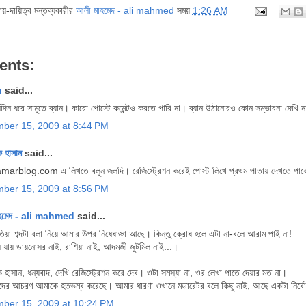
দায়-দায়িত্ব মন্তব্যকারীর
আলী মাহমেদ - ali mahmed
সময়
1:26 AM
ents:
n
said...
্ঘদিন ধরে সামুতে ব্যান। কারো পোস্টে কমেন্টও করতে পারি না। ব্যান উঠানোরও কোন সম্ভাবনা দেখ
ber 15, 2009 at 8:44 PM
 হাসান
said...
arblog.com এ লিখতে বলুন জলদি। রেজিস্ট্রেশন করেই পোস্ট লিখে প্রথম পাতায় দেখতে পাব
ber 15, 2009 at 8:56 PM
হমেদ - ali mahmed
said...
ুতিয়া শব্দটা বলা নিয়ে আমার উপর নিষেধাজ্ঞা আছে। কিন্তু ক্রোধ হলে এটা না-বলে আরাম পাই না!
ে যায় ডায়নোসর নাই, রাশিয়া নাই, আদমজী জুটমিল নাই...।
হাসান, ধন্যবাদ, দেখি রেজিস্ট্রেশন করে দেব। ওটা সমস্যা না, ওর লেখা পাতে দেয়ার মত না।
এদের আচরণ আমাকে হতভম্ব করেছে। আমার ধারণা ওখানে মডারেটর বলে কিছু নাই, আছে একটা নির্বো
ber 15, 2009 at 10:24 PM