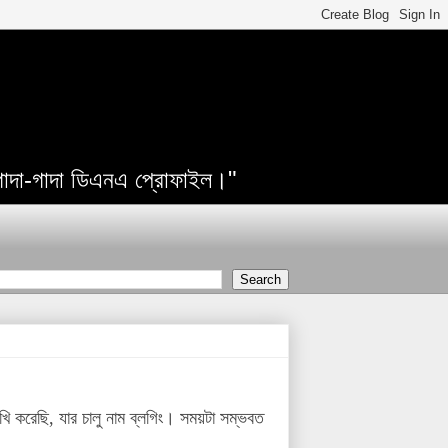
 গাদা-গাদা ডিএনএ প্রোফাইল।"
খি করেছি, যার চালু নাম ব্লগিং। সময়টা সম্ভবত