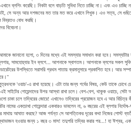
 এখানে ব্লগিং করেছি। নিকটা বলে বাড়তি সুবিধা নিতে চাচ্ছি না। এবং এও চাচ্ছি 
ই, সে অন্য আর দশজনের মত তার মত করে এখানে লিখুক। এও সত্য, সে গুছিয়ে
 বিব্রতও বোধ করছি।
দের বিবেচনা।
আমাকে জানানো হলো, ৩ দিনের মধ্যে এই সমস্যার সমাধান করা হবে। সমস্যাটা
্লগার
, সামহোয়্যার ইন ব্লগে... আপনাকে স্বাগতম
।
আপনাকে ব্লগের সকল সুবি
ারেটরের উপস্থিতে সরাসরি প্রথম পাতায়
ক্রমানুসারে প্রকাশিত হবে
।
আর সম্পা
রে
।"
ত্রধনকে 'ওয়াচ'-এ রাখা হয়েছে।
এটা তার জন্য গর্বের বিষয়, কেউ তাকে চোখে 
 এই সাইটের গোয়েন্দাদের উপর আস্থা রাখা চলে।
বেশ-বেশ
, থাকুক ওয়াচে, সেটা
লো চাকা চলে তদ্বিরের জোরে! এখানেও তদ্বিরের প্রয়োজন হবে এ আর বিচিত্র ক
টর নামের একচোখা গোয়েন্দারা একবারও ভাবলেন না, ৬ বছরের এই ব্লগার নির্দোষ-
ার মাথায় আঘাত করছে? আজ পর্যন্ত সে আপত্তিকর দূরের কথা নিজের পোস্ট ব্যত
াভাজন হওয়ার জন্য ১ বছর ৩ মাস! তদুপরি তদ্বির করার পর...! হা ঈশ্বর, একটা