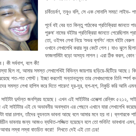
চর্বিতচর্বণ, তবুও বলি, সে এক সোনালি সময়! লাইভ- পা
পূর্বে বই বের হত কিন্তু পাঠকের প্রতিক্রিয়া জানতে
পুরুষ' নামের বইটার প্রতিক্রিয়া জানতে পেরেছিলাম প্
তো, ওইসব লেখা নিয়ে 'শুভর ব্লগিং' নামে বইটা বেরুল।
ওখানে লেখালেখি করার সুর কেটে গেল। যাও ঝুলে ছিলা
ফাজলামিটা বড়ো অসহ্য লাগল। এরা ঠিক করল, কোন ব্
। কী সর্বনাশ, বলে কী!
যা ছিল না, আমার সমস্ত লেখালেখিই বিভিন্ন জায়গায় ছড়িয়ে-ছিটিয়ে আছে। কিন্
রয়েছে শত-শত পোস্ট। ইচ্ছা করলেই সন্তানতুল্য তার লেখাগুলোকে তিনি স্পর্শ করত
ের সমস্ত লেখা হাপিস করে দিতে পারেন! দূর-দূর, হুশ-হুশ, নিকুচি করি আমি এমন
সাইটটা দুর্দান্ত জনপ্রিয় হয়েছে। এখন এই সাইটটার এলেক্সা রেন্কিং ৫২১২, সাই
 এই সাইটটার এই যে অভাবনীয় অবস্থান এর পেছনে এখানে যারা লেখালেখি করেছেন
টা যারা চালান, তাঁদের ন্যূনতম ভাবনা আছে বলে আমার মনে হয় না।
ব্লগারকে শা
্বাচীন ভাবনার জন্য আজও ব্যথিত-লজ্জিত হয়েছেন বলে তো শুনিনি! ভাবখানা এমন, ম
 আবার লম্বা লম্বা বাতচিত করো! লিখতে দেই এই তো ঢের!