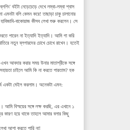
গিং' বইটা নেড়েচেড়ে দেখে লম্বা-লম্বা শ্বাস
 এমনটা বলি কেমন করে! তাছাড়া চাকু চালানোর
, হাবিজাবি-বাকোয়াজ কীসব লেখা শুরু করলেন। সে
রতে পারেন না ইত্যাদি ইত্যাদি। আমি গা করি
খাতিরে নতুন ব্লগারদের চোখে চোখে রাখেন। হতেই
। এখন আবদার করার সময় উনার মাতাশ্রীকে সঙ্গে
ে সহায়তা চাইলে আমি
কি
না করতে পারতাম? হক
 পূর্বে একটা মেইল করলাম। অনেকটা এমন:
আমি বিস্ময়ের সঙ্গে লক্ষ করছি, এর এখানে ১
্র কারণ হয়ে থাকে তাহলে আমার বলার কিছু
ের লেখা আশা করতে পারি না!