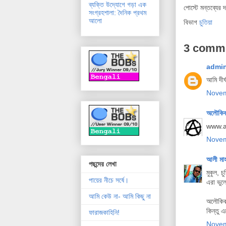
ব্যক্তি উদ্যোগে গড়া এক
পোস্টে মন্তব্যের 
সংগ্রহশালা: দৈনিক প্রথম
আলো
বিভাগ
চুতিয়া
3 comm
admi
আমি দীর
Novem
অলৌকিক
www.am
Novem
আলী মা
পছন্দের লেখা
মুকুল, চ
পায়ের নীচে সর্ষে।
এরা ভুল
আমি কেউ না- আমি কিছু না
অলৌকিক 
কিন্তু 
ফারাজকাহিনি!
Novem