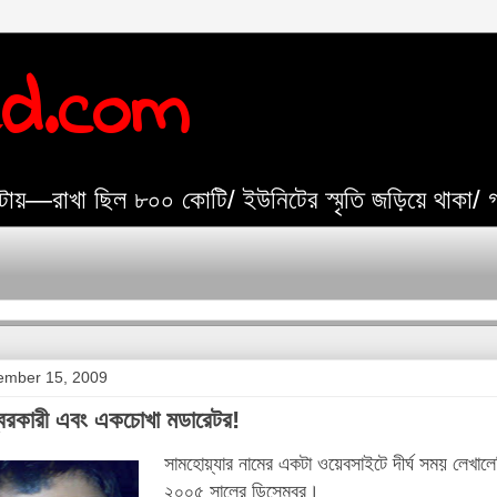
ed.com
যেটায়—রাখা ছিল ৮০০ কোটি/ ইউনিটের স্মৃতি জড়িয়ে থাকা/
ember 15, 2009
িরকারী এবং একচোখা মডারেটর!
সামহোয়্যার নামের একটা ওয়েবসাইটে দীর্ঘ সময় লেখালে
২০০৫ সালের ডিসেম্বর।