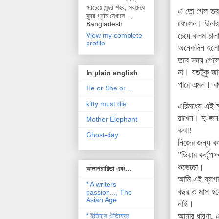
সবচেয়ে সুন্দর শহর, সবচেয়ে
এ তো গেল তবল
সুন্দর গ্রাম যেখানে...,
ফেলেন। উনার খ
Bangladesh
চেয়ে কলম চালা
View my complete
profile
অনেকদিন হল
তবে সময় পেলেই
না। যতটুকু জা
In plain english
পারে এমন। বা
He or She or ...
kitty must die
এরিমধ্যে এই ক
রাখেন। দু-জন
Mother Elephant
কথা!
Ghost-day
নিজের জন্য ক
"
ডিয়ার কর্তৃপক্ষ
শুভেচ্ছা।
আলাপচারিতা এবং...
আমি এই ব্লগা
* A writers
বছর ৩ মাস হয়ে
passion..., The
Asian Age
নাই।
আমার ধারণা, এ
* ইতিহাস ঐতিহ্যের