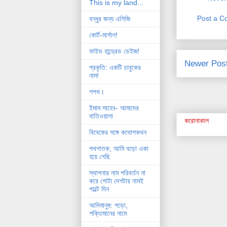
This is my land...
Post a 
বন্ধুর জন্য এলিজি
কোর্ট-মার্শাল!
ফাইভ হান্ড্রেড ডেইজ!
Newer Pos
প্রকৃতি: একটি চাবুকের
নাম!
শপথ।
ইমাম সাহেব- আমাদের
বাতিওয়ালা
করোনাকাল
বিবেকের সঙ্গে কথোপকথন
পথগাতক, আমি বড়ো একা
হয়ে গেছি
স্থাপনার নাম পরিবর্তন না
করে গোটা দেশটার নামই
পাল্টে দিন
আদিমানুষ: পড়ো,
শক্তিমানের নামে