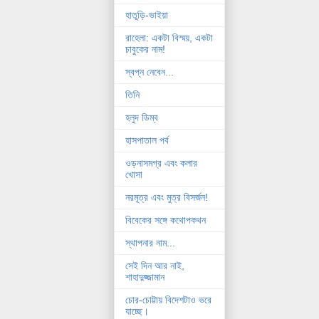
হাতুড়ি-ভাইয়া
রাহেলা: একটা বিস্ময়, একটা
চাবুকের নাম!
স্বপ্ন নেবেন...
তিনি
হলুদ ডিম্ব
হাসপাতাল পর্ব
ওড়নাসমগ্র এবং কলার
খোসা
নরমূত্র এবং মুত্র বিসর্জন!
বিবেকের সঙ্গে কথোপকথন
স্থাপনার নাম...
সেই দিন আর নাই,
শাহাদুজ্জামান
চোর-চোট্টায় বিদেশটাও ভরে
যাচ্ছে।