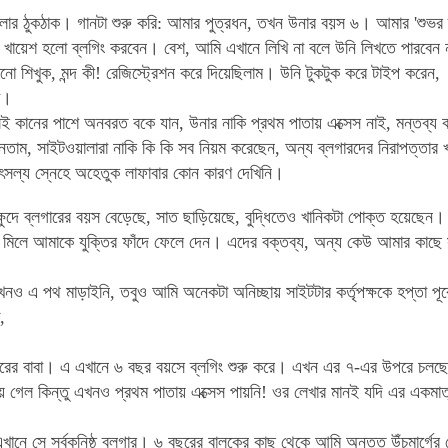
ার ঠুকঠাক। গানটা শুরু করি: আমার পুত্রধন, তখন উনার বয়স ৬। আমার 'শুভর ব্ল
ায়েশ হলো ব্লগিং করবেন। বেশ, আমি এখানে লিখি না বলে উনি লিখতে পারবেন না
নো শিখুক, মন্দ কী! রেজিস্ট্রেশন করে দিয়েছিলাম। উনি টুকটুক করে টাইপ করেন
ো।
 কানের পাশে অনবরত বকে যান, উনার নাকি প্রথম পাতায় এক্সেস নাই, মন্তব্য ক
নতাম, সাইটওয়ালারা নাকি কি কি সব নিয়ম করেছেন, অন্য ব্লগারদের নিরাপত্তার 
ৎসল্য স্নেহে অহেতুক লাফাবার কোন কারণ দেখিনি।
্ষুদে ব্লগারের বয়স বেড়েছে, সাত ছাড়িয়েছে, বুদ্ধিতেও খানিকটা পোক্ত হয়েছেন
 মিলে আমাকে যুক্তির ফাঁদে ফেলে দেন। এদের বক্তব্য, অন্য কেউ আমার কাছ
খনও এ পথ মাড়াইনি, তবুও আমি অনেকটা অনিচ্ছায় সাইটটার কর্তৃপক্ষকে হপ্তা
,
রের বাবা। এ এখানে ৬ বছর বয়সে ব্লগিং শুরু করে। এখন এর ৭-এর উপরে চলছে। 
 গেল কিন্তু এখনও প্রথম পাতায় এক্সেস পায়নি! ওর লেখার মানই যদি এর একমাত
খানে সে সর্বকনিষ্ঠ ব্লগার। ৬ বছরের বালকের কাছ থেকে আমি
অন্তত
উঁচুমার্গ