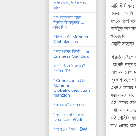
সংগ্রহশালা, দৈনিক প্রথম
আমি দীর্ঘ সময়
আলো
করুক। আমি চা
* সংগ্রহশালায় আছে
বলতে হলো বলে
দ্বিতীয় বিশ্বযু্দ্ধের...,
এখন টিভি
বাকিটুকু আপনা
শুভেচ্ছায়
* Meet Ali Mahmed,
Globalvoices
-আলী মাহমেদ
* শত বছরের নিদর্শন, The
Business Standard
ফিরতি মেইলে 
"আপনি নতুন ব
বসতবাড়ি নাকি যাদুঘর?,
নাগরিক টিভি
আপনার লেখা মড
প্রকাশ হতে পা
* Conozcan a Ali
Mahmed:
এখনও আমার পু
Globalvoices, Juan
করা না-গেলেও
Manzioni
এই দেশের সবগু
* কারক নাট্য সম্প্রদায়
এখানকার মডারে
* জয় হোক বাংলা ভাষার,
এই পোস্টটা ক
Deutsche Welle
তাও এদের আস্থ
* আমাদের ইশকুল, DW