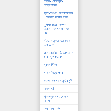
লাইফ- এচিভমেন্ট-
সেক্রিফাইস!
জুইশ-শিশুরা, আগামিকালের
একেকজন চলমান দানব
এন্টিকে রঙের প্রলেপ
চড়াবার মত বোকামি আর
নাই
তাঁদের সন্তান যেন থাকে
দুধে ভাতে।
যারা ভাল ইংরাজি জানেন না
তারা শূলে চড়বেন
স্বপ্ন বিক্রি
লাশ-বানিজ্য-পদক!
কালের কন্ঠ বনাম মুড়ির ঘন্ট
অসভ্যতা
মুক্তিযুদ্ধ এবং গোলাম
আযম
কাবাব মে হাড্ডি