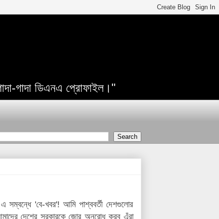
 গাদা-গাদা ডিএনএ প্রোফাইল।"
এ সম্বন্ধে 'বে-খবর'! আমি পাশ্ববর্তী দেশগুলোর
াদের দেশের সরকারকে জোর অনুরোধ করব এঁরা