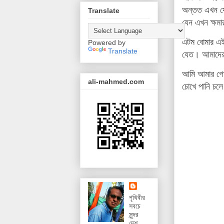
অন্তত এখন যেন
Translate
যেন এখন ক্ষমা
এটম বোমার এই
Powered by
Translate
যেত। আমাদের
আমি আমার গোট
ali-mahmed.com
চোখে পানি চল
পৃথিবীর
সবচে
সুন্দর
দেশ,