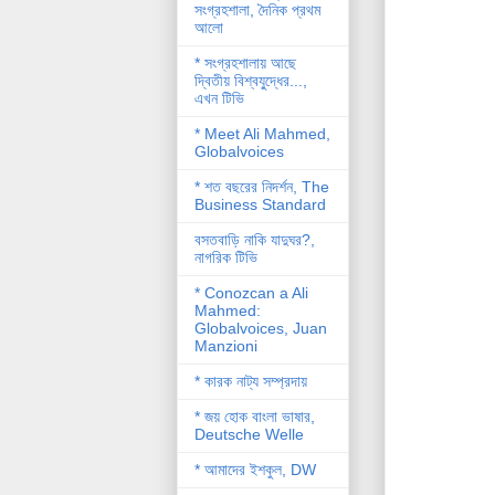
সংগ্রহশালা, দৈনিক প্রথম
আলো
* সংগ্রহশালায় আছে
দ্বিতীয় বিশ্বযু্দ্ধের...,
এখন টিভি
* Meet Ali Mahmed,
Globalvoices
* শত বছরের নিদর্শন, The
Business Standard
বসতবাড়ি নাকি যাদুঘর?,
নাগরিক টিভি
* Conozcan a Ali
Mahmed:
Globalvoices, Juan
Manzioni
* কারক নাট্য সম্প্রদায়
* জয় হোক বাংলা ভাষার,
Deutsche Welle
* আমাদের ইশকুল, DW