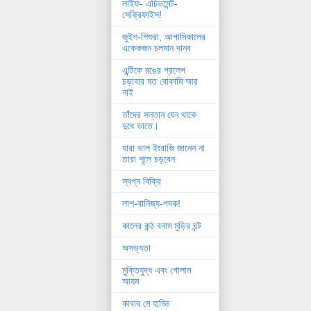
লাইফ- এচিভমেন্ট-
সেক্রিফাইস!
জুইশ-শিশুরা, আগামিকালের
একেকজন চলমান দানব
এন্টিকে রঙের প্রলেপ
চড়াবার মত বোকামি আর
নাই
তাঁদের সন্তান যেন থাকে
দুধে ভাতে।
যারা ভাল ইংরাজি জানেন না
তারা শূলে চড়বেন
স্বপ্ন বিক্রি
লাশ-বানিজ্য-পদক!
কালের কন্ঠ বনাম মুড়ির ঘন্ট
অসভ্যতা
মুক্তিযুদ্ধ এবং গোলাম
আযম
কাবাব মে হাড্ডি