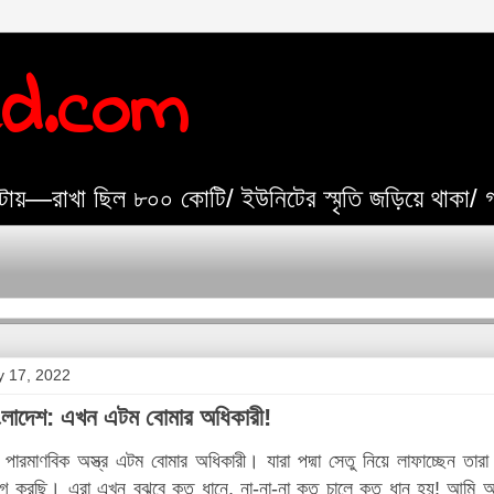
ed.com
যেটায়—রাখা ছিল ৮০০ কোটি/ ইউনিটের স্মৃতি জড়িয়ে থাকা/
y 17, 2022
াংলাদেশ: এখন এটম বোমার অধিকারী!
পারমাণবিক অস্ত্র এটম বোমার অধিকারী। যারা পদ্মা সেতু নিয়ে লাফাচ্ছেন তারা 
করছি। এরা এখন বুঝবে কত ধানে, না-না-না কত চালে কত ধান হয়! আমি আম