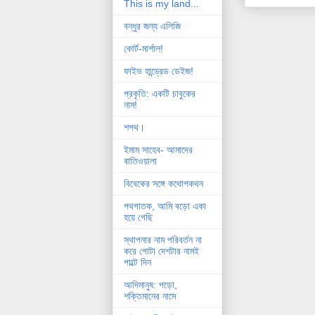
This is my land...
বন্ধুর জন্য এলিজি
কোর্ট-মার্শাল!
ফাইভ হান্ড্রেড ডেইজ!
প্রকৃতি: একটি চাবুকের
নাম!
শপথ।
ইমাম সাহেব- আমাদের
বাতিওয়ালা
বিবেকের সঙ্গে কথোপকথন
পথগাতক, আমি বড়ো একা
হয়ে গেছি
স্থাপনার নাম পরিবর্তন না
করে গোটা দেশটার নামই
পাল্টে দিন
আদিমানুষ: পড়ো,
শক্তিমানের নামে