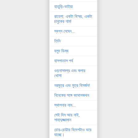
হাতুড়ি-ভাইয়া
রাহেলা: একটা বিস্ময়, একটা
চাবুকের নাম!
স্বপ্ন নেবেন...
তিনি
হলুদ ডিম্ব
হাসপাতাল পর্ব
ওড়নাসমগ্র এবং কলার
খোসা
নরমূত্র এবং মুত্র বিসর্জন!
বিবেকের সঙ্গে কথোপকথন
স্থাপনার নাম...
সেই দিন আর নাই,
শাহাদুজ্জামান
চোর-চোট্টায় বিদেশটাও ভরে
যাচ্ছে।