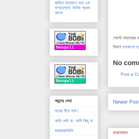
ব্যক্তি উদ্যোগে গড়া এক
সংগ্রহশালা: দৈনিক প্রথম
আলো
পোস্টে মন্তব্যের 
বিভাগ
চাবকানো প
No com
Post a 
পছন্দের লেখা
Newer Pos
পায়ের নীচে সর্ষে।
আমি কেউ না- আমি কিছু না
ফারাজকাহিনি!
করোনাকাল