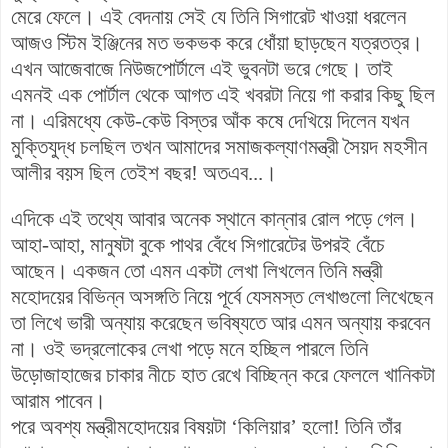
মেরে ফেলে। এই বেদনায় সেই যে তিনি সিগারেট খাওয়া ধরলেন
আজও স্টিম ইঞ্জিনের মত ভকভক করে ধোঁয়া ছাড়ছেন যত্রতত্র।
এখন আজেবাজে নিউজপোর্টালে এই ভুবনটা ভরে গেছে। তাই
এমনই এক পোর্টাল থেকে আগত এই খবরটা নিয়ে গা করার কিছু ছিল
না। এরিমধ্যে কেউ-কেউ বিস্তর আঁক কষে দেখিয়ে দিলেন যখন
মুক্তিযুদ্ধ চলছিল তখন আমাদের সমাজকল্যাণমন্ত্রী সৈয়দ মহসীন
আলীর বয়স ছিল তেইশ বছর! অতএব...।
এদিকে এই তথ্যে আবার অনেক স্থানে কান্নার রোল পড়ে গেল।
আহা-আহা, মানুষটা বুকে পাথর বেঁধে সিগারেটের উপরই বেঁচে
আছেন। একজন তো এমন একটা লেখা লিখলেন তিনি মন্ত্রী
মহোদয়ের বিভিন্ন অসঙ্গতি নিয়ে পূর্বে যেসমস্ত লেখাগুলো লিখেছেন
তা লিখে ভারী অন্যায় করেছেন ভবিষ্যতে আর এমন অন্যায় করবেন
না। ওই ভদ্রলোকের লেখা পড়ে মনে হচ্ছিল পারলে তিনি
উড়োজাহাজের চাকার নীচে হাত রেখে বিচ্ছিন্ন করে ফেললে খানিকটা
আরাম পাবেন।
পরে অবশ্য মন্ত্রীমহোদয়ের বিষয়টা ‘কিলিয়ার’ হলো! তিনি তাঁর