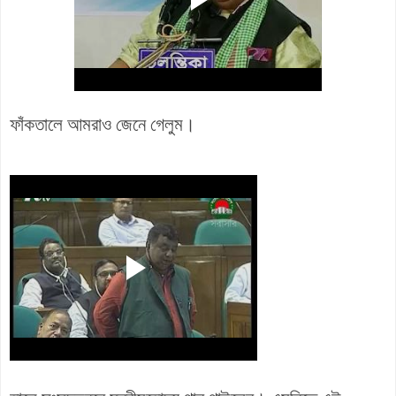
ফাঁকতালে আমরাও জেনে গেলুম।