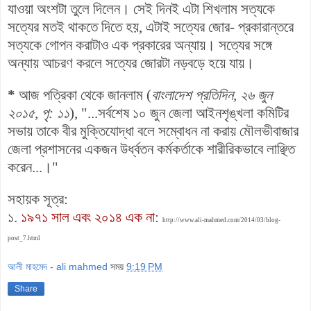
যাওয়া অংশটা তুলে দিলেন। সেই দিনই এটা শিখলাম সত্যকে
সত্যের মতই থাকতে দিতে হয়, এটাই সত্যের জোর- প্রকারান্তরে
সত্যকে গোপন করাটাও এক প্রকারের অন্যায়। সত্যের সঙ্গে
অন্যায় আচরণ করলে সত্যের জোরটা নড়বড়ে হয়ে যায়।
*
আজ পত্রিকা থেকে জানলাম (
বাংলাদেশ প্রতিদিন, ২৬ জুন
২০১৫, পৃ: ১১
), "...সর্বশেষ ১০ জুন জেলা আইনশৃঙ্খলা কমিটির
সভায় তাকে বীর মুক্তিযোদ্ধা বলে সম্বোধন না করায় মৌলভীবাজার
জেলা প্রশাসনের একজন উর্ধ্বতন কর্মকর্তাকে শারীরিকভাবে লাঞ্ছিত
করেন...।"
সহায়ক সূত্র:
১.
১৯৭১ সাল এবং ২০১৪ এক না
:
http://www.ali-mahmed.com/2014/03/blog-
post_7.html
আলী মাহমেদ - ali mahmed
সময়
9:19 PM
Share