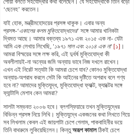
পোয়া বলতে সহযোদ্ধার কথা বলেছেন। যে সহযোদ্ধাকে তিনি বড়ো
‘ছেনেহ’ করতেন।
যাই হোক, মন্ত্রীমহোদয়ের প্রসঙ্গ থাকুক। এবার অন্য
প্রসঙ্গ-‘
একালের কলম মুক্তিযোদ্ধাদের
’ সঙ্গে আমার খানিকটা
দ্বিমত আছে। আমার বক্তব্য ১৯৭১ এবং ২০১৫ এক না- যেটা
আমি এক লেখায় লিখেছি, '
১৯৭১ সাল এবং ২০১৪ এক না
'
[১]
।
আমরা বিস্ময়ের সঙ্গে লক্ষ করি, এই দুর্ধর্ষ মুক্তিযোদ্ধা কী
অবলীলায়ই-না অন্যের জমি অন্যায় ভাবে নিজ দখলে রাখেন।
এখন এই নিরেট সত্যটা কি আমরা চেপে যাব? কোনও মুক্তিযোদ্ধা
অন্যায়-অপরাধ করলে সেটা কি আইনের দৃষ্টিতে অপরাধ বলে গণ্য
হবে না? আমাদের মুক্তিযুদ্ধ, মুক্তিযোদ্ধা ফ্যাক্ট, ফ্যাক্টের সঙ্গে
ফ্যান্টাসি মেশাব কেন আমরা?
সালটা সম্ভবত ২০০৬ হবে। ব্লগস্ফিয়ারে তখন মুক্তিযুদ্ধের
বিভিন্ন প্রসঙ্গ নিয়ে লিখি। মুক্তিযুদ্ধে একজনের কথা লিখতে গিয়ে
সব লিখলাম কেবল এই জায়গাটা চেপে গেলাম, পাকবাহিনীর ভয়ে
তিনি বাথরুমে লুকিয়েছিলেন। কিন্তু
অরূপ কামাল
ঠিকই চেপে