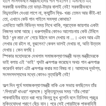
হালে সংসদভবনে মন্ত্রীমহোদয় গান গাইলেন। এমনিতে এই
সরকারী ভবনটার তো ভাড়া-টাড়ার বালাই নেই! সরকারীভবনে
বিদ্যুতবিল দেওয়া লাগে না, ক্যান্টিন ফ্রি- খরচ তেমন আর কীই-বা!
তো, এখানে কেউ গান গাইলে সমস্যা কোথায়?
এমনিতে আমি বিভিন্ন সময় লিখে থাকি, প্রত্যেক জায়গার একটা
নিজস্ব ভাষা আছে। গুরুগম্ভীর কোনও আলোচনায় কেউ টেবিলে
উঠে ‘
ধুম মাচা দে
’ গেয়ে উঠলে ভাল দেখায় না ...। এখন আর এটা
লেখার যো রইল না, বুঝলেন? কেবল ভালই দেখায় না, অতি উত্তম
দেখায়। কেন বলছি।
স্পিকার মহোদয়কে দেখলাম সমাজকল্যাণমন্ত্রী অন্য মন্ত্রীদেরকে
ভাই বলায় এই ‘ভাই’ শব্দটা এক্সপাঞ্জ করেছেন অথচ গান এক্সপাঞ্জ
করেননি কারণ এটা এক্সপাঞ্জ করার মত বিষয় না। আমাদের দূর্ভাগ্য,
সংসদসদস্যদের মধ্যে কোনও নৃত্যশিল্পী নেই!
অল্প দিন পূর্বে সমাজকল্যাণমন্ত্রী নাকি এক সভায় বলছিলেন তাঁর
‘
সিগারেট খাওয়া’
প্রসঙ্গে। মুক্তিযুদ্ধের সময় ‘তাঁর পোয়া’
পাকবাহিনীর হাতে ধরা পড়ে কিন্তু মুখ খুলেনি বলে তিনিসহ প্রচুর
মুক্তিযোদ্ধা প্রাণে বেঁচে যান। পরে সেই পোয়াটাকে পাকবাহিনী