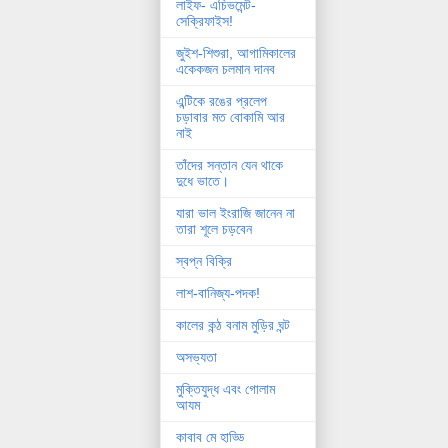
লাইফ- এচিভমেন্ট-
সেক্রিফাইস!
জুইশ-শিশুরা, আগামিকালের
একেকজন চলমান দানব
এন্টিকে রঙের প্রলেপ
চড়াবার মত বোকামি আর
নাই
তাঁদের সন্তান যেন থাকে
দুধে ভাতে।
যারা ভাল ইংরাজি জানেন না
তারা শূলে চড়বেন
স্বপ্ন বিক্রি
লাশ-বানিজ্য-পদক!
কালের কন্ঠ বনাম মুড়ির ঘন্ট
অসভ্যতা
মুক্তিযুদ্ধ এবং গোলাম
আযম
কাবাব মে হাড্ডি