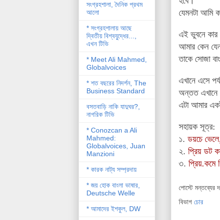
হবে।
সংগ্রহশালা, দৈনিক প্রথম
যেমনটা আমি ক
আলো
* সংগ্রহশালায় আছে
এই ভুবনে কার স
দ্বিতীয় বিশ্বযু্দ্ধের...,
এখন টিভি
আমার কেন যেন
তাকে সোজা বা
* Meet Ali Mahmed,
Globalvoices
এখানে এসে পর
* শত বছরের নিদর্শন, The
Business Standard
অন্তত এখানে এ
এটা আমার একটা 
বসতবাড়ি নাকি যাদুঘর?,
নাগরিক টিভি
সহায়ক সূত্র:
* Conozcan a Ali
Mahmed:
১.
ডয়চে ভেলে,
Globalvoices, Juan
২.
প্রিয় ডট ক
Manzioni
৩.
প্রিয়.কমে 
* কারক নাট্য সম্প্রদায়
* জয় হোক বাংলা ভাষার,
পোস্টে মন্তব্যের 
Deutsche Welle
বিভাগ
চোর
* আমাদের ইশকুল, DW