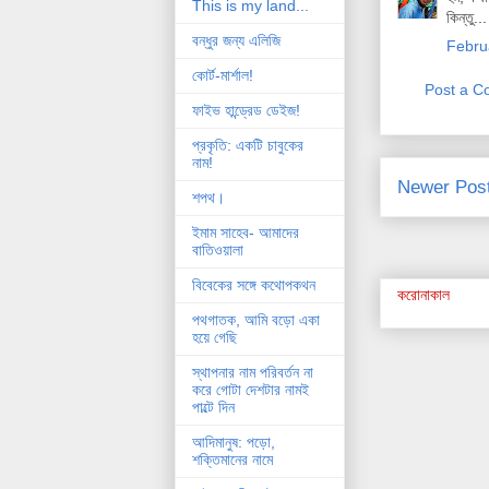
This is my land...
কিন্তু.
বন্ধুর জন্য এলিজি
Febru
কোর্ট-মার্শাল!
Post a 
ফাইভ হান্ড্রেড ডেইজ!
প্রকৃতি: একটি চাবুকের
নাম!
Newer Pos
শপথ।
ইমাম সাহেব- আমাদের
বাতিওয়ালা
বিবেকের সঙ্গে কথোপকথন
করোনাকাল
পথগাতক, আমি বড়ো একা
হয়ে গেছি
স্থাপনার নাম পরিবর্তন না
করে গোটা দেশটার নামই
পাল্টে দিন
আদিমানুষ: পড়ো,
শক্তিমানের নামে