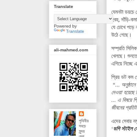
Translate
যেমনটা ডয়চে
হুবহু, দাঁড়ি-
Powered by
যে চোখে পড়ে ন
Translate
উঠে গেছে।
সম্প্রতি সিলিক
ali-mahmed.com
খেলছে। শুনতে 
এগিয়ে নিচ্ছে 
প্রিয় ডট কম
“
... অনুষ্ঠা
দেওয়া হয়েছে 
... এ বিষয়ে প্
জীবনের প্রত
এদের সেবার নম
পৃথিবীর
সবচে
‘
ডগি স্টাইল স
সুন্দর
দেশ,