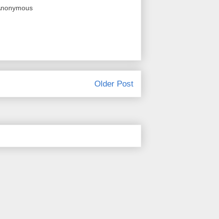
শ। @Anonymous
Older Post