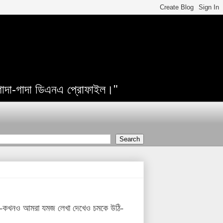
 গাদা-গাদা ডিএনএ প্রোফাইল।"
ও-কখনও আমরা যমজ লেখা দেখেও চমকে উঠি-