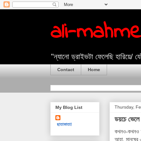
ali-mahm
"ন্যানো ড্রাইভটা ফেলেছি হারিয়ে/ 
Contact
Home
Thursday, Fe
My Blog List
ডয়চে ভেলে 
ছাতাফাতা!
কখনও-কখনও আম
আহা, মানুষের