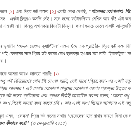
 ভেলে
[১]
এবং প্রিয় ডট কমের
[২]
একটা লেখা দেখছি,
“খালেদার ফোনালাপ: শি
কমাসহ। একটা বিন্দুরও কমতি নেই। মনে হচ্ছে ফটোকপিয়ার মেশিন আর কী! এটা অ
া এমনটা না। কিন্তু এখানকার বিষয়টা ভিন্ন। কারণ ডয়চে ভেলে একটি আন্তর্জ
ন ভ্যালির ‘ফেনক্স ভেঞ্চার ক্যাপিটাল‘ নামের দুঁদে এক প্রতিষ্ঠান প্রিয় ডট কমে
পাই ফেনক্সের সঙ্গে প্রিয় ডট কমের চোখ ছানাবড়া হওয়ার মত নাকি ‘ট্যাকাটুকা
এরা।
 থেকে আমরা আরও জানতে পারছি:
[৩]
নে শুধু এই বিনিয়োগের ঘোষণাই দেওয়া হয়নি, সেই সাথে ‘প্রিয়.কম’-এর একটি ন
প্রিয় আনসার। এই সেবায় যেকোনো মানুষের যেকোনো ধরণের প্রশ্নের উত্তর ক
রিয় ডট কমের প্রতিষ্ঠাতা এবং প্রধান নির্বাহী জাকারিয়া স্বপন বলেন, ‘আমরা শুধ
িটা অংশ নিয়েই আমরা কাজ করতে চাই। আর এরই অংশ হিসেবে আমাদের এই নতু
ুনা এমন, ‘ফেনক্স’ প্রিয় ডট কমের মাথায় ‘ছেনেহের’ হাত রাখার কারণে কিনা কে 
েক্স কীভাবে করে?
’ (
৩ ফেব্রুয়ারি ২০১৫
)