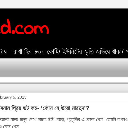
ed.com
যেটায়—রাখা ছিল ৮০০ কোটি/ ইউনিটের স্মৃতি জড়িয়ে থাকা/
bruary 5, 2015
বনাম প্রিয় ডট কম- ‘কৌন হে উয়ো মারদুদ’?
রা যমজ মানুষ দেখে চমকে উঠি- আহা, প্রকৃতির এ কেমন খেলা! তেমনি কখন
 এ কোন খেলা!