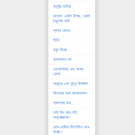
হাতুড়ি-ভাইয়া
রাহেলা: একটা বিস্ময়, একটা
চাবুকের নাম!
স্বপ্ন নেবেন...
তিনি
হলুদ ডিম্ব
হাসপাতাল পর্ব
ওড়নাসমগ্র এবং কলার
খোসা
নরমূত্র এবং মুত্র বিসর্জন!
বিবেকের সঙ্গে কথোপকথন
স্থাপনার নাম...
সেই দিন আর নাই,
শাহাদুজ্জামান
চোর-চোট্টায় বিদেশটাও ভরে
যাচ্ছে।