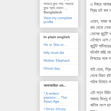
এ বিষয়ে আমার 
সবচেয়ে সুন্দর শহর, সবচেয়ে
সুন্দর গ্রাম যেখানে...,
প্রিয় ডট কম 
Bangladesh
View my complete
ওয়েল, যমজ মা
profile
কম থেকে লেখা 
ভেলের কন্টেন্
In plain english
এইখানে এসে ধ
He or She or ...
কন্টেন্ট পার্
ঘটনাটা মাছি ম
kitty must die
বিস্ময়ের সঙ্গ
Mother Elephant
Ghost-day
যাই হোক, প্রি
থেকে বিরত রই
পাঠক হিসাবে 
আলাপচারিতা এবং...
এটা সত্য মিডি
* A writers
passion..., The
সাজায় কিন্তু 
Asian Age
খানিক অংশ ছাপ
* ইতিহাস ঐতিহ্যের