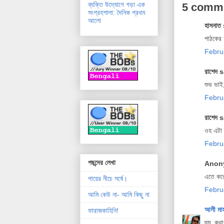
ব্যক্তি উদ্যোগে গড়া এক
5 comm
সংগ্রহশালা: দৈনিক প্রথম
আলো
হাসনাত 
পাঠকের 
Febru
রাশেদ s
শুভ ভাই,
Febru
রাশেদ s
ওহ এটা 
Febru
পছন্দের লেখা
Anony
এতে করে
পায়ের নীচে সর্ষে।
Febru
আমি কেউ না- আমি কিছু না
আলী মা
ফারাজকাহিনি!
হুম, কথা