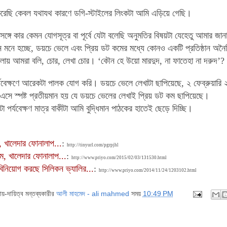
রেছি কেবল যথাযথ কারণে ডগি-স্টাইলের লিংকটা আমি এড়িয়ে গেছি।
ঙ্গে কার কেমন যোগসূত্র বা পূর্বে যেটা বলেছি অনুমতির বিষয়টা যেহেতু আমার জান
 মনে হচ্ছে, ডয়চে ভেলে এবং প্রিয় ডট কমের মধ্যে কোনও একটি প্রতিষ্ঠান অ
ংলায় আমরা বলি, চোর, লেখা চোর। ‘কৌন হে উয়ো মারদুদ, না ফাতেহা না দরুদ’?
্যবেক্ষণে আরেকটা পালক যোগ করি। ডয়চে ভেলে লেখাটা ছাপিয়েছে, ২ ফেব্রুয়ার
সে স্পষ্ট প্রতীয়মান হয় যে ডয়চে ভেলের লেখাই প্রিয় ডট কম ছাপিয়েছে।
পর্যবেক্ষণ মাত্র বাকীটা আমি বুদ্ধিমান পাঠকের হাতেই ছেড়ে দিচ্ছি।
 খালেদার ফোনালাপ...
:
http://tinyurl.com/pgrpjhl
ম, খালেদার ফোনালাপ...
:
http://www.priyo.com/2015/02/03/131530.html
বিনিয়োগ করছে সিলিকন ভ্যালির...
:
http://www.priyo.com/2014/11/24/1203102.html
দায়-দায়িত্ব মন্তব্যকারীর
আলী মাহমেদ - ali mahmed
সময়
10:49 PM