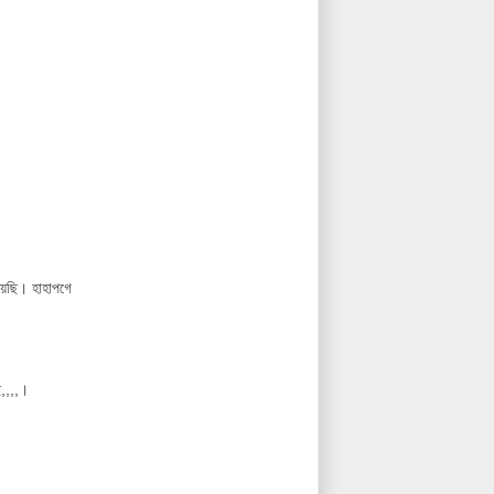
য়েছি। হাহাপগে
,,,,।