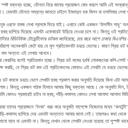
স্পষ্ট বক্তব্য হচ্ছে, যৌনতা নিয়ে জানার প্রয়োজন বোধ করলে আমি এই সংক্রান্ত 
না। যেমনটা যৌনতা সম্বন্ধে জানতে চাইলে ইমদাদুল হক মিলন বা তসলিমার লেখা
নুষ ওরফে যমজ লেখা প্রসঙ্গে ফিরে যাই। এখানে কেউ একজন ‘উদাসীন সাধু’ অ
হুবহু ছাপিয়ে দিয়েছে এমনটা একেবারেই উড়িয়ে দেওয়া চলে না। কিন্তু ওই প্রতি
ট পার্টনার বিডিনিউজ টোয়েন্টিফোর ডটকম জানিয়েছে, চার বছর আগে ঢাকায় বিএনপির
োঁয়াশা অনেকখানি কেটে যায় যে মূল প্রতিবেদনটা ডয়চে ভেলের। কারণ প্রিয় ডট
টনারের নাম অন্তত এই লেখায় আনবে।
ারা কেরানির বলেই প্রতিয়মান হচ্ছে। প্রিয় ডট কমের দুর্ধর্ষ লোকজনেরা কপি-পে
ে লক্ষ করছি, যে প্রিয় ডট কম এই প্রতিবেদনের কোথাও এই লেখাটা যে ডয়চে ভেল
য় ডট কমকে ডয়চে ভেলে লেখাটা হুবহু প্রকাশ করার অনুমতি দিয়েছে কিনা এটা আমার
লাম। কিন্তু একজন পাঠক হিসাবে আমার কিছু বক্তব্য আছে। কে অনুমতি দিল
আমি কোনও প্রকারেই চাইব না হুবহু, দাঁড়ি-কমাসহ কোনও লেখা আলাদা আলাদা ম
য়ারা তাদের প্রয়োজনে ‘টংকা’ খরচ করে অনুমতি সাপেক্ষে নিজেদের মধ্যে ‘কনটেন্
দাঁড়ি-কমাসহ ছাপিয়ে দেয় এমনটা অন্ততত আমার জানা নেই। তারপরও কথা থেকে যায়
ানো যাবে না এমনটা না। কিন্তু যেখান থেকে লেখাটা নেওয়া হয়েছে তা সুস্পষ্ট ভ