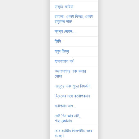
হাতুড়ি-ভাইয়া
রাহেলা: একটা বিস্ময়, একটা
চাবুকের নাম!
স্বপ্ন নেবেন...
তিনি
হলুদ ডিম্ব
হাসপাতাল পর্ব
ওড়নাসমগ্র এবং কলার
খোসা
নরমূত্র এবং মুত্র বিসর্জন!
বিবেকের সঙ্গে কথোপকথন
স্থাপনার নাম...
সেই দিন আর নাই,
শাহাদুজ্জামান
চোর-চোট্টায় বিদেশটাও ভরে
যাচ্ছে।