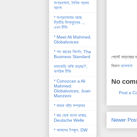
সংগ্রহশালা, দৈনিক প্রথম
আলো
* সংগ্রহশালায় আছে
দ্বিতীয় বিশ্বযু্দ্ধের...,
এখন টিভি
* Meet Ali Mahmed,
Globalvoices
* শত বছরের নিদর্শন, The
Business Standard
পোস্টে মন্তব্যের 
বিভাগ
ভাললাগা
বসতবাড়ি নাকি যাদুঘর?,
নাগরিক টিভি
No com
* Conozcan a Ali
Mahmed:
Globalvoices, Juan
Post a 
Manzioni
* কারক নাট্য সম্প্রদায়
* জয় হোক বাংলা ভাষার,
Newer Pos
Deutsche Welle
* আমাদের ইশকুল, DW