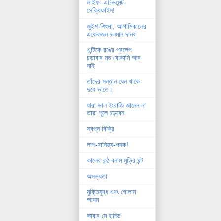
লাইফ- এচিভমেন্ট-
সেক্রিফাইস!
জুইশ-শিশুরা, আগামিকালের
একেকজন চলমান দানব
এন্টিকে রঙের প্রলেপ
চড়াবার মত বোকামি আর
নাই
তাঁদের সন্তান যেন থাকে
দুধে ভাতে।
যারা ভাল ইংরাজি জানেন না
তারা শূলে চড়বেন
স্বপ্ন বিক্রি
লাশ-বানিজ্য-পদক!
কালের কন্ঠ বনাম মুড়ির ঘন্ট
অসভ্যতা
মুক্তিযুদ্ধ এবং গোলাম
আযম
কাবাব মে হাড্ডি