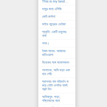
This is my land...
বন্ধুর জন্য এলিজি
কোর্ট-মার্শাল!
ফাইভ হান্ড্রেড ডেইজ!
প্রকৃতি: একটি চাবুকের
নাম!
শপথ।
ইমাম সাহেব- আমাদের
বাতিওয়ালা
বিবেকের সঙ্গে কথোপকথন
পথগাতক, আমি বড়ো একা
হয়ে গেছি
স্থাপনার নাম পরিবর্তন না
করে গোটা দেশটার নামই
পাল্টে দিন
আদিমানুষ: পড়ো,
শক্তিমানের নামে