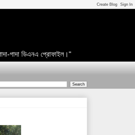
 গাদা-গাদা ডিএনএ প্রোফাইল।"