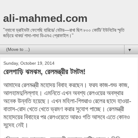
ali-mahmed.com
"ন্যানো ড্রাইভটা ফেলেছি হারিয়ে/ যেটায়—রাখা ছিল ৮০০ কোটি/ ইউনিটের স্মৃতি
জড়িয়ে থাকা/ গাদা-গাদা ডিএনএ প্রোফাইল।"
▼
Sunday, October 19, 2014
রেলগাড়ি ঝমঝম, রেলমন্ত্রীর টমটম!
আমাদের রেলমন্ত্রী মহোদয় বিবাহ করছেন। ফরয কাজ-শুভ কাজ,
আলহামদুলিল্লাহ। এমনিতে
এখন
অবশ্য রেলওয়ের অবস্থার
অনেক উন্নতি হয়েছে। এখন মহিলা-শিশুরাও রেলের ছাদে হাওয়া-
বাতাস-রোদ খেতে খেতে ভ্রমণ করার সুযোগ পাচ্ছে। রেলমন্ত্রী
মহোদয়ের বিবাহের পর রেলওয়েতে আরও গতি আসবে এতে কোনও
সন্দেহ নেই।