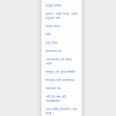
হাতুড়ি-ভাইয়া
রাহেলা: একটা বিস্ময়, একটা
চাবুকের নাম!
স্বপ্ন নেবেন...
তিনি
হলুদ ডিম্ব
হাসপাতাল পর্ব
ওড়নাসমগ্র এবং কলার
খোসা
নরমূত্র এবং মুত্র বিসর্জন!
বিবেকের সঙ্গে কথোপকথন
স্থাপনার নাম...
সেই দিন আর নাই,
শাহাদুজ্জামান
চোর-চোট্টায় বিদেশটাও ভরে
যাচ্ছে।