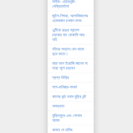
লাইফ- এচিভমেন্ট-
সেক্রিফাইস!
জুইশ-শিশুরা, আগামিকালের
একেকজন চলমান দানব
এন্টিকে রঙের প্রলেপ
চড়াবার মত বোকামি আর
নাই
তাঁদের সন্তান যেন থাকে
দুধে ভাতে।
যারা ভাল ইংরাজি জানেন না
তারা শূলে চড়বেন
স্বপ্ন বিক্রি
লাশ-বানিজ্য-পদক!
কালের কন্ঠ বনাম মুড়ির ঘন্ট
অসভ্যতা
মুক্তিযুদ্ধ এবং গোলাম
আযম
কাবাব মে হাড্ডি