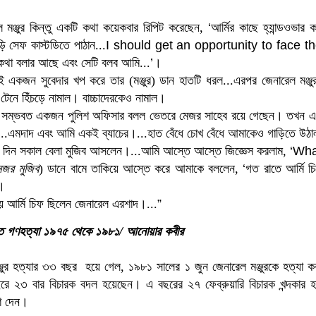
ল মঞ্জুর কিন্তু একটি কথা কয়েকবার রিপিট করেছেন,
‘
আর্মির কাছে হ্যান্ডওভ
ি সেফ কাস্টডিতে পাঠান...
I should get an opportunity to face th
থা বলার আছে এবং সেটি বলব আমি...
’
।
ই একজন সুবেদার খপ করে তার (মঞ্জুর) ডান হাতটি ধরল
...এরপর জেনারেল মঞ্
ে টেনে হিঁচড়ে নামাল। বাচ্চাদেরকেও নামাল।
 সম্ভবত একজন পুলিশ অফিসার বলল ভেতরে মেজর সাহেব রয়ে গেছেন। তখন
..এমদাদ এবং আমি একই ব্যাচের।...হাত বেঁধে চোখ
বেঁধে আমাকেও গাড়িতে উঠ
র দিন সকাল বেলা মুজিব আসলেন।...আমি আস্তে আস্তে জিজ্ঞেস করলাম,
‘Wha
েজর মুজিব
) ডানে বামে তাকিয়ে আস্তে করে আমাকে বললেন,
‘
গত রাতে আর্মি চি
।
য় আর
্মি চিফ ছিলেন জেনারেল এরশাদ।
...
”
িনতে গণহত্যা ১৯৭৫ থেকে ১৯৮১/ আনোয়ার কবীর
ুর হত্যার ৩৩ বছর হয়ে গেল, ১৯৮১ সালের ১ জুন জেনারেল মঞ্জুরকে হত্যা করা
ছরে ২৩ বার বিচারক বদল হয়েছেন। এ ব
ছরের ২৭ ফেব্রুয়ারি বিচারক খন্দকা
েশ দেন।