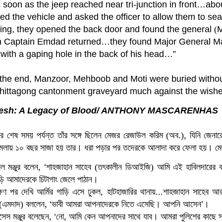
 soon as the jeep reached near
tri-junction in front…abo
ed the vehicle and asked
the officer to allow them to sea
ing, they opened the back door and found the general
(
M
Captain Emdad returned…they found Major General Man
 with a gaping hole in the back of his head…”
 the end, M
anzoor,
M
ehboob and Moti were buried withou
hittagong
cantonment graveyard much against the wishe
esh
: A Legacy of Blood/ ANTHONY MASCARENHAS
রের শেষ সময় পর্যন্ত তাঁর সঙ্গে ছিলেন মেজর রেজাউল করিম (অব.), যিনি জেনারে
মামলায় ১০ বছর সাজা হয় তার। ধরা পড়ার পর তদেরকে আলাদা করে ফ
েলা হয়।
মেজ
ল মঞ্জুর বলেন,
‘
শাহজাহান সাহেব (তৎকালীন ডিআইজি) আমি এই হাবিলদারের কাছ
ড়ি আমাদেরকে চিটাগাং জেলে পাঠান।
ক্ষণ পর দেখি আর্মির গাড়ি এসে ঢুকল, হাটহাজারির থানায়...শাহজাহা
ন সাহেব আ
ে (এমদাদ) বললেন,
‘
ভাবী আমরা আপনাদেরকে নিতে এসেছি। আপনি আসেন
’
।
সেস মঞ্জুর বলেছেন,
‘
নো, আমি কেন আপনাদের সাথে যাব। আমরা পুলিশের কাছে সার