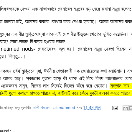
স লিফশুৎজকে দেওয়া এক সাক্ষাৎকারে জেনারেল মঞ্জুরের বড় মেয়ে রুবানা মঞ্জুর বলেন:
রা জানতে চাই, আমদের বাবাকে কোথায় কবর দেওয়া হয়েছে। আমরা আমাদের বাব
িযুদ্ধের এক বীর মুক্তিযোদ্ধা যাকে এই দেশ বীর উত্তম খেতাবে ভূষিত করেছিল
ছে! লজ্জা-লজ্জা! দিগম্বর হওয়ার লজ্জা!
metimed
nods
- দেবতাদেরও ভুল হয়। জেনারেল মঞ্জ
ুর দেবতা ছিলেন ন
ত্র।
কিন্তু...।
একজন দুর্ধর্ষ মুক্তিযোদ্ধা, ঈর্ষনীয় খেতাবধারী এক জেনারেলের কথা বলছিলাম
দেখো আমার হাড়। স্বজনের পুরনো হাড়ে কী থাকে এই নিয়ে বিশ
দ আলোচনায় যেতে চ
ে একেকজন মানুষ
, নিজের লাশ নিজেই নিজের কাঁধে বয়ে বেড়াত।
সন্তান তার 
িমটি ধুলো কপালে মাখতে পারবে না, হাউমাউ করে কেঁদে বুকটা হালকা ক
রতে পারবে 
দায়-দায়িত্ব মন্তব্যকারীর
আলী মাহমেদ - ali mahmed
সময়
11:48 PM
ent: