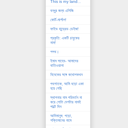
This is my land...
বন্ধুর জন্য এলিজি
কোর্ট-মার্শাল!
ফাইভ হান্ড্রেড ডেইজ!
প্রকৃতি: একটি চাবুকের
নাম!
শপথ।
ইমাম সাহেব- আমাদের
বাতিওয়ালা
বিবেকের সঙ্গে কথোপকথন
পথগাতক, আমি বড়ো একা
হয়ে গেছি
স্থাপনার নাম পরিবর্তন না
করে গোটা দেশটার নামই
পাল্টে দিন
আদিমানুষ: পড়ো,
শক্তিমানের নামে