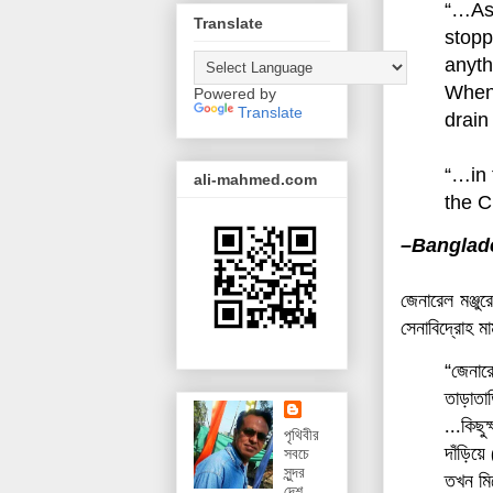
“…
A
s
Translate
stopp
anyth
When 
Powered by
Translate
drain
“…
in
ali-mahmed.com
the
C
–
Banglad
জেনারেল মঞ্জু
সেনাবিদ্রোহ 
“
জেনারে
তাড়াতা
...কিছু
পৃথিবীর
দাঁড়িয়
সবচে
সুন্দর
তখন মি
দেশ,