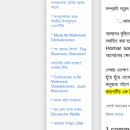
সংগ্রহশালা, দৈনিক প্রথম
আলো
সম্প্রতি লরেন্
* সংগ্রহশালায় আছে
‘
...আম
দ্বিতীয় বিশ্বযু্দ্ধের...,
এখন টিভি
আমাদের
মুক্ত
* Meet Ali Mahmed,
Globalvoices
সমাহিত করা হয়ে
Homar so
* শত বছরের নিদর্শন, The
Business Standard
আলোচনার ক্ষে
বসতবাড়ি নাকি যাদুঘর?,
নাগরিক টিভি
লেখায় এতক্ষণ 
ছুঁয়ে ছুঁয়ে 
* Conozcan a Ali
Mahmed:
মানুষকে নইল
Globalvoices, Juan
Manzioni
জায়গাটির এক চ
* কারক নাট্য সম্প্রদায়
পোস্টে মন্তব্যের 
* জয় হোক বাংলা ভাষার,
Deutsche Welle
বিভাগ
অন্যায়
* আমাদের ইশকুল, DW
1 comm