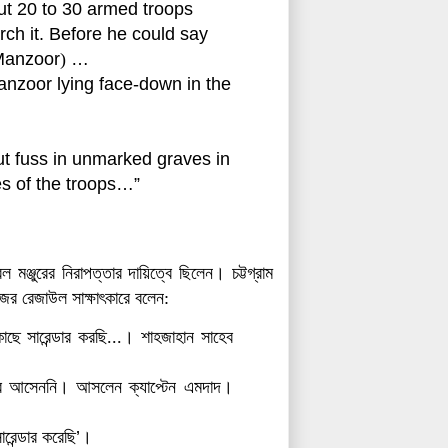
ut 20 to 30 armed tro
ops
rch it.
Before he could say
anzoor
)
…
zoor lying face-down in the
t fuss in unmarked graves in
s of the troops…”
ল মঞ্জুরের নিরাপত্তার দায়িত্বে ছিলেন।
চট্টগ্রাম
র রেজাউল সাক্ষাৎকারে বলেন:
ে সারেন্ডার করছি...। শাহজাহান সাহেব
র আসেননি। আসলেন ক্যাপ্টেন এমদাদ।
েন্ডার করেছি
’
।