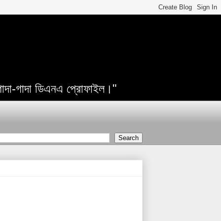
 গাদা-গাদা ডিএনএ প্রোফাইল।"