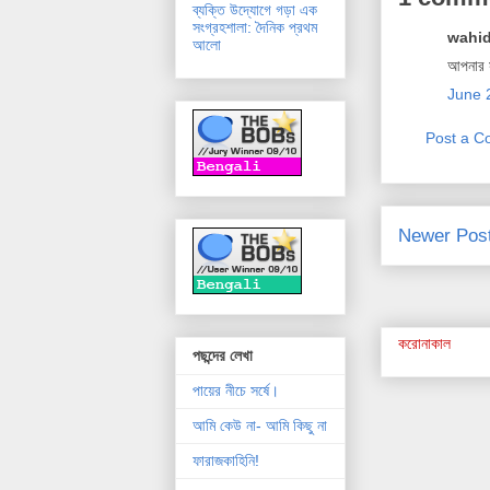
ব্যক্তি উদ্যোগে গড়া এক
সংগ্রহশালা: দৈনিক প্রথম
wahid
আলো
আপনার স
June 
Post a 
Newer Pos
করোনাকাল
পছন্দের লেখা
পায়ের নীচে সর্ষে।
আমি কেউ না- আমি কিছু না
ফারাজকাহিনি!