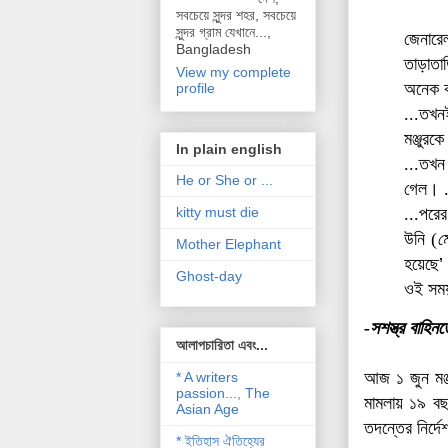
সবচেয়ে সুন্দর শহর, সবচেয়ে
সুন্দর গ্রাম যেখানে...,
জেনারে
Bangladesh
তাড়াতাড়
View my complete
অনেক ক
profile
...তখন
মঞ্জুরক
In plain english
...তখন
He or She or ...
গেল। .
...পরে
kitty must die
উনি (
ম
Mother Elephant
হয়েছে
’
Ghost-day
ওই সম
-সশস্ত্র বাহ
আলাপচারিতা এবং...
আজ ১ জুন মঞ্জ
* A writers
passion..., The
মামলায় ১৯ ব
Asian Age
তদন্তের নির্দ
* ইতিহাস ঐতিহ্যের