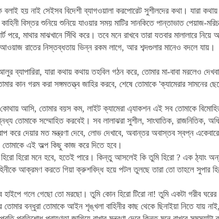
কে বলাই হয় নাই সেইসব বিদেশী ব্যাগওয়ালা করপোরেট সুশীলদের কথা। যারা কথা
 কাহিনী বিস্তর শুনিয়ে শুনিয়ে যাওয়ার সময় মাটির সানকিতে পান্তাভাত পেয়াজ-মরি
সার্ট পরে, মাথার মাঝখানে সিঁথি করে। তবে মনে রাখবে তারা যতবার মালালারে নিয়ে
 আওয়াজ রাতের নিস্তব্ধতায় ভিন্ন রকম লাগে, আর শব্দগুলার মানেও বদলে যায়।
র ব্যাপারিরা, যারা কথায় কথায় তহবিল গঠন করে, তোমার মা-বাবা মরলেও দেখবা পূর
োমার কান গরম করা সঙ্গমতত্ত্ব জাহির করবে, শেষে তোমাকে 'ক্যামেরার সামনের ছেল
োথায় আসি, তোমার বয়স কম, লাইট ক্যামেরা এ্যাকশন এই সব তোমাকে বিমোহিত 
িধ্য তোমাকে সম্মোহিত করবেই। সব লালাঝরা সুশীল, সাংঘাতিক, রাজনিতিক, অধি
রাপ করে দেয়ার মত মন্ত্রণা দেবে, লোভ দেখাবে, অবান্তর অবাস্তব স্বপ্ন একেবারে
ে তোমাকে এই অল্প কিছু কাজ করে দিতে হবে।
িরো হিরো মনে হবে, হতেই পারে। কিন্তু আসলেই কি তুমি হিরো ? এক ঠ্যাং অন্য
বাহিনীকে আক্রমণ করতে গিয়া ক্রুশবিদ্ধ হয়ে পটল তুলছে তারা তো তাহলে সুপার হি
হাইপে গলে গেছো তো মরছো। তুমি কোন হিরো টিরো না! তুমি একটা গরীব ঘরের সন্ত
আর তোমার বন্ধুরা তোমাকে আইন শৃঙ্খলা বাহিনীর কাছ থেকে ছিনাইয়া নিতে যায় 
র প্রতি প্রতিশোধ পরায়ণতা জাগিয়ে রাখার মন্ত্রণা দেবে কিন্তু মনে রাখবে সমস্যাটা