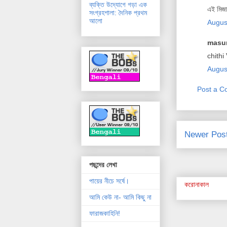
ব্যক্তি উদ্যোগে গড়া এক
এই মিজান
সংগ্রহশালা: দৈনিক প্রথম
আলো
Augus
masum
chithi
Augus
Post a 
Newer Pos
পছন্দের লেখা
পায়ের নীচে সর্ষে।
করোনাকাল
আমি কেউ না- আমি কিছু না
ফারাজকাহিনি!