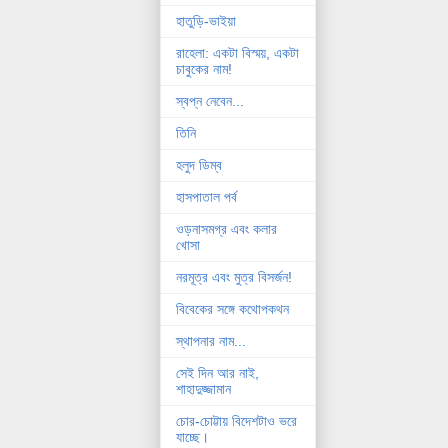
হাতুড়ি-ভাইয়া
রাহেলা: একটা বিস্ময়, একটা
চাবুকের নাম!
স্বপ্ন নেবেন...
তিনি
হলুদ ডিম্ব
হাসপাতাল পর্ব
ওড়নাসমগ্র এবং কলার
খোসা
নরমূত্র এবং মুত্র বিসর্জন!
বিবেকের সঙ্গে কথোপকথন
স্থাপনার নাম...
সেই দিন আর নাই,
শাহাদুজ্জামান
চোর-চোট্টায় বিদেশটাও ভরে
যাচ্ছে।