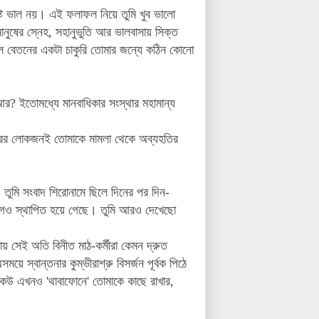
েষ্ট ভাল নয়। এই ফলাফল নিয়ে তুমি খুব ভালো
নুষের স্নেহ, সহানুভুতি আর ভালবাসায় সিক্ত
ভাল বেতনের একটা চাকুরি তোমার জন্যে কঠিন কোনো
? ইতোমধ্যে মানবাধিকার সংস্থার মহামান্য
পুরের লোকজনই তোমাকে মামলা থেকে অব্যহতির
তুমি সংবাদ শিরোনামে ছিলে দিনের পর দিন-
যোগও স্থাপিত হয়ে গেছে। তুমি আরও দেখেছো
 সেই অতি বিনীত মাঠ-কর্মীরা কেমন দ্রুত
 স্বান্তনার কুম্ভীরাশ্রু বিসর্জন পূর্বক পিঠে
েউ এখনও 'থাবাফোনে' তোমাকে কাছে রাখার,