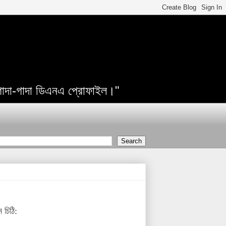
 গাদা-গাদা ডিএনএ প্রোফাইল।"
 চিঠি: