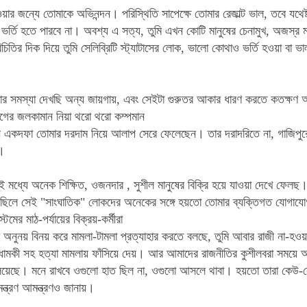
য়ার জন্যে তোমাকে অভিনন্দন। পরিস্থিতি সাপেক্ষে তোমার রেজাল্ট ভাল, তবে যথ
র্তি হতে পারবে না। অবশ্য এ সত্য, তুমি এখন কোটি মানুষের চেনামুখ, অজস্র মা
তির দিক দিয়ে তুমি সেলিব্রিটি স্ট্যাটাসের লোক, ভালো কোথাও ভর্তি হওয়া বা 
র সমস্যা দেখছি অন্য জায়গায়, এবং সেইটা গুরুতর আকার ধারণ করতে কতক্ষণ আর
ের জলকামান নিয়া থরো থরো কম্পমান
মিজান একদফা তোমার দরদাম নিয়ে আলাপ সেরে ফেলেছেন। তার দরাদরিতে না, গাজি
।
 মধ্যে অনেক শিক্ষিত, ওজনদার , সুশীল মানুষের বিক্রি হয়ে যাওয়া দেখে ফেলছ। 
ে ছিলে সেই "সাংঘাতিক" লোকদের অনেকের সঙ্গে হয়তো তোমার ব্যক্তিগত যোগা
টেমের মাঠ-পর্যায়ের বিক্রয়-কর্মীরা
নুনয় বিনয় করে মামলা-টামলা প্রত্যাহার করতে বলছে, তুমি আবার রাজী না-হওয়ায়
-ধামকী সহ হত্যা মামলায় ফাঁসিয়ে দেয়। আর আমাদের রাজনীতির কুশীলবরা সময়ে অসময়ে
লিয়েছে। মনে রাখবে ওগুলো হাত ছিল না, ওগুলো আসলে থাবা। হয়তো তারা কেউ-ক
ন্ত্রণ আমন্ত্রণও জানায়।