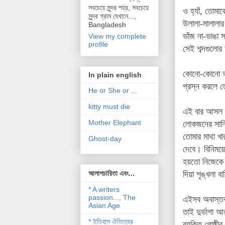
সবচেয়ে সুন্দর শহর, সবচেয়ে
ও হ্যাঁ, তোমা
সুন্দর গ্রাম যেখানে...,
উলালা-মালালার
Bangladesh
ভাঁজ না-ভাঙা 
View my complete
profile
সেই শব্দগুলোর
কোনো-কোনো আলু
In plain english
প্রস্ন করলে ত
He or She or ...
kitty must die
এই বার আসল ক
Mother Elephant
লোকজনের সান্ন
তোমার মাথা খা
Ghost-day
দেবে। বিনিময়
হয়তো নিজেকে হ
আলাপচারিতা এবং...
দিয়া শৃঙ্খলা 
* A writers
passion..., The
এইসব অবাস্তব 
Asian Age
তাই দুর্ভাগা 
* ইতিহাস ঐতিহ্যের
ব্যক্তি গোষ্ঠী