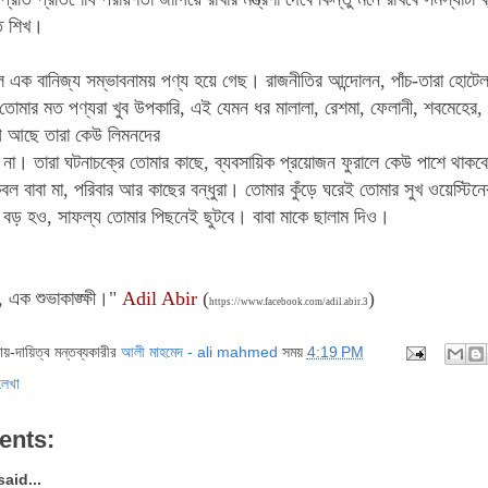
ে শিখ।
ল এক বানিজ্য সম্ভাবনাময় পণ্য হয়ে গেছ। রাজনীতির আন্দোলন, পাঁচ-তারা হোটে
 তোমার মত পণ্যরা খুব উপকারি, এই যেমন ধর মালালা, রেশমা, ফেলানী, শবমেহের
ে আছে তারা কেউ লিমনদের
না। তারা ঘটনাচক্রে তোমার কাছে, ব্যবসায়িক প্রয়োজন ফুরালে কেউ পাশে থাকব
বল বাবা মা, পরিবার আর কাছের বন্ধুরা। তোমার কুঁড়ে ঘরেই তোমার সুখ ওয়েস্টিনে
িয়ে বড় হও, সাফল্য তোমার পিছনেই ছুটবে। বাবা মাকে ছালাম দিও।
 এক শুভাকাঙ্ক্ষী।"
Adil Abir
(
)
https://www.facebook.com/adil.abir.3
দায়-দায়িত্ব মন্তব্যকারীর
আলী মাহমেদ - ali mahmed
সময়
4:19 PM
লেখা
ents:
said...