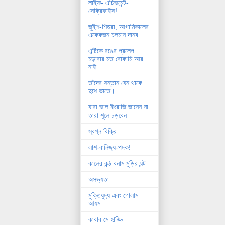
লাইফ- এচিভমেন্ট-
সেক্রিফাইস!
জুইশ-শিশুরা, আগামিকালের
একেকজন চলমান দানব
এন্টিকে রঙের প্রলেপ
চড়াবার মত বোকামি আর
নাই
তাঁদের সন্তান যেন থাকে
দুধে ভাতে।
যারা ভাল ইংরাজি জানেন না
তারা শূলে চড়বেন
স্বপ্ন বিক্রি
লাশ-বানিজ্য-পদক!
কালের কন্ঠ বনাম মুড়ির ঘন্ট
অসভ্যতা
মুক্তিযুদ্ধ এবং গোলাম
আযম
কাবাব মে হাড্ডি