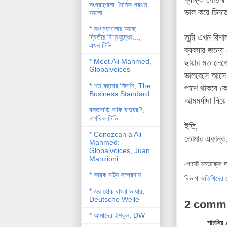
সংগ্রহশালা, দৈনিক প্রথম
ভাল করে চিনত
আলো
* সংগ্রহশালায় আছে
তুমি এখন বিশা
দ্বিতীয় বিশ্বযু্দ্ধের...,
এখন টিভি
ব্যবসার জন্যে
* Meet Ali Mahmed,
ছায়ার মত লেগ
Globalvoices
ভালবেসে আসে 
* শত বছরের নিদর্শন, The
পাশে থাকবে কে
Business Standard
আত্মমর্যাদা ন
বসতবাড়ি নাকি যাদুঘর?,
নাগরিক টিভি
ইতি,
* Conozcan a Ali
তোমার একান্ত,
Mahmed:
Globalvoices, Juan
Manzioni
পোস্টে মন্তব্যের 
* কারক নাট্য সম্প্রদায়
বিভাগ
অতিথিদের 
* জয় হোক বাংলা ভাষার,
Deutsche Welle
2 comm
* আমাদের ইশকুল, DW
শামসির 