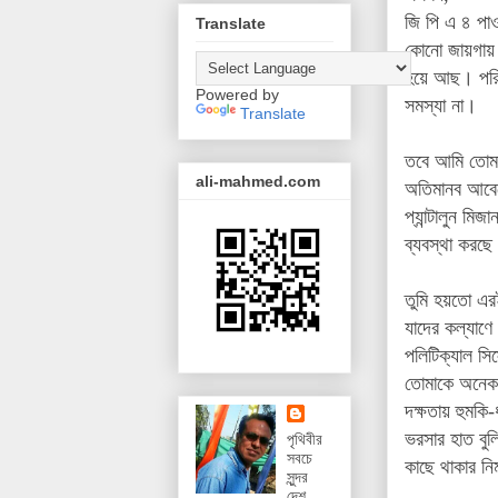
জি পি এ ৪ পাও
Translate
কোনো জায়গায় ভ
হয়ে আছ। পরিচি
Powered by
সমস্যা না।
Translate
তবে আমি তোমা
ali-mahmed.com
অতিমানব আবেগ
প্যান্টালুন 
ব্যবস্থা করছে
তুমি হয়তো এরই
যাদের কল্যাণ
পলিটিক্যাল সিস্
তোমাকে অনেক অ
দক্ষতায় হুমকি
ভরসার হাত বু
পৃথিবীর
সবচে
কাছে থাকার নিম
সুন্দর
দেশ,