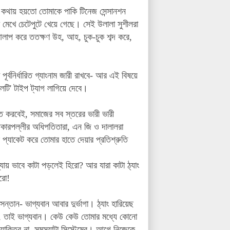
য় কথায় হয়তো তোমাকে পাকি টিনেজ সেন্সানশন
চ মেখে চেটেপুটে খেয়ে গেছে। সেই উলালা সুশীলরা
 আলাপ করে ততক্ষণ উহ, আহ, চুক-চুক শব্দ করে,
্বনির্ধারিত গ্যাংনাম জারী রাখবে- আর এই বিষয়ে
েটি' টাইপ ট্যাগ লাগিয়ে দেবে।
করবেই, সমাজের সব স্তরের ভারী ভারী
কারপল্লীর অধিপতিতারা, এন জি ও দালালরা
 প্যাকেট করে তোমার হাতে দেয়ার প্রতিশ্রুতি
ায় ভাবে কাটা পড়লেই হিরো? আর যারা কাটা ঠ্যাং
রো!
ান- ভাগ্যবান আবার দুর্ভাগা। ঠ্যাং হারিয়েছ
নাই, তাই ভাগ্যবান। কেউ কেউ তোমার মধ্যে কোনো
 ব্যাক্তির না, সমস্যাটা সিস্টেমের। আগে নিজেকে