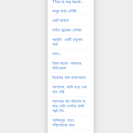
This is my land...
বন্ধুর জন্য এলিজি
কোর্ট-মার্শাল!
ফাইভ হান্ড্রেড ডেইজ!
প্রকৃতি: একটি চাবুকের
নাম!
শপথ।
ইমাম সাহেব- আমাদের
বাতিওয়ালা
বিবেকের সঙ্গে কথোপকথন
পথগাতক, আমি বড়ো একা
হয়ে গেছি
স্থাপনার নাম পরিবর্তন না
করে গোটা দেশটার নামই
পাল্টে দিন
আদিমানুষ: পড়ো,
শক্তিমানের নামে