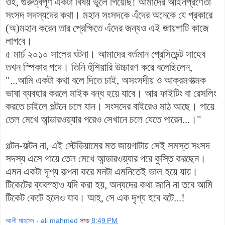
ওহ, গুরুত্বপূর্ণ একটা বিষয় ভুলে গিয়েছি! আমাদের আইনপ্রণেতা
সংসদ সদস্যদের কথা। মহান সংসদকে এঁদের অনেকে যে প্রকারে
(অ)মহান করেন তার প্রেক্ষিতে এঁদের জন্যও এই জায়গাটি কাজে
লাগবে।
৫ মার্চ ২০১০ সালের ঘটনা। আমাদের বর্তমান প্রেসিডেন্ট সাহেব
তখন স্পিকার পদে। তিনি হুঁশিয়ারি উচ্চারণ করে বলেছিলেন,
"...আমি একটা কথা বলে দিতে চাই, অসংসদীয় ও আক্রমণাত্মক
ভাষা ব্যবহার করলে মাইক বন্ধ হয়ে যাবে। আর ফাইটিং বা রেসলিং
করতে চাইলে পল্টনে চলে যান। সংসদের বাইরেও মাঠ আছে। গায়ে
তেল মেখে আন্ডারওয়্যার পরেও সেখানে চলে যেতে পারেন...।"
পল্টন-ফল্টন না, এই স্টেডিয়ামের মত জায়গাটায় সেই সমস্ত সংসদ
সদস্য এসে গায়ে তেল মেখে আন্ডারওয়্যার পরে কুস্তি করছেন।
এমন একটা দৃশ্য কল্পনা করে মনটা এমনিতেই ভাল হয়ে যায়।
টিকেটের ব্যবস্হাও যদি করা হয়, অন্যদের কথা জানি না তবে আমি
টিকেট কেটে হলেও যাব। আহ, সে এক দৃশ্য হবে বটে...!
আলী মাহমেদ - ali mahmed
সময়
8:49 PM