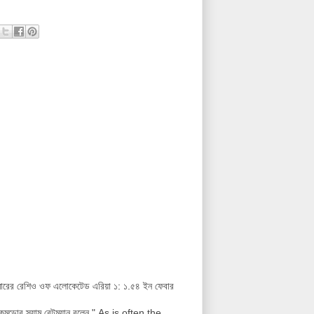
়ানমারের রেশিও ওফ এলোকেটেড এরিয়া ১: ১.৫৪ ইন ফেবার
ক নৌ-কমডোর স্যাম বেটম্যান বলেন " As is often the