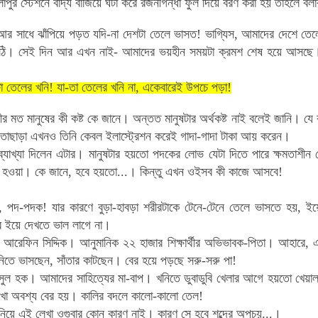
াপুর স্টেশনে
বাদ্য বাজিয়ে ঘটা করে
রজনীগন্ধা ফুল দিয়ে বরণ করা হয় তাহলে বল
 আর সাধে ঝাঁপিয়ে পড়ত যদি-না দেশটা তেলে ভাসত! ভাগ্যিস, আমাদের দেশে তে
ঠি।
সেই দিন আর এখন নাই
- আমাদের ভয়হীন সময়টা ক্রমশ শেষ হয়ে আসছে।
া তেলের খনি! যা-তা তেলের খনি না, একেবারেই উপচে পড়া!
ীর মত মানুষের কী কষ্ট কে জানে। অন্তত মানুষটার অর্থকষ্ট নাই বলেই জানি। যে
াছাড়া এখনও তিনি কেবল ইলাস্ট্রেশন করেই গাদা-গাদা টাকা আয় করেন।
যাখ্যা দিলেন এটার। মানুষটার হয়তো পদকের লোভ যেটা দিতে পারে ক্ষমতাশ
রদূত হওয়া। কে জানে, হবে হয়তো...। কিন্তু এখন ওইসব কী কাজে আসবে!
 পদ-পদক! যার কারণে বুড়া-হাবড়া শরীরটাকে টেনে-টেনে তেলে ভাসতে হয়, ইয়
র ইয়ে দেখতে ভাল লাগে না।
েফিন সিদ্দিক। আনুমানিক ২২ হাজার শিক্ষার্থীর অভিভাবক-পিতা। আহারে, এই 
নিতে ভাসছেন, সাঁতার কাটছেন। বের হয়ে পড়ছে সরু-সরু পা!
ুল হক। আমাদের সাহিত্যের মা-বাপ। খনিতে ডুবাডুবি খেলার আগে হয়তো খেয়াল
া অবশ্য বের হয়। কালির বদলে কালো-কালো তেল!
 নিয়ে এই লেখা ওগুবার কোন কারণ নাই। কারণ সে হবে শব্দের অপচয়...।