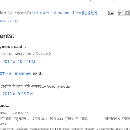
দায়-দায়িত্ব মন্তব্যকারীর
আলী মাহমেদ - ali mahmed
সময়
9:53 PM
ু থাকলে বেশ হত
ents:
mous said...
 খালেদা হলে আপনার লেখা বদলিয়ে যেত?
4, 2012 at 10:27 PM
হমেদ - ali mahmed
said...
এই লেখাটাই লিখতাম, দাঁড়ি-কমাসহ...@Anonymous
5, 2012 at 9:25 PM
id...
খছেন.... বরাবরের মত
্পর্কে আরো কিছু বলেন .....রায়ের ১৪২ পাতায় ৪৯৯ প্যারায় বলা আছে,----------- বাংলাদেশ ও মায
ানমার
রের ন্যানইয়াং প্রকৌশল বিশ্ববিদ্যালয়ের (NTU) সমুদ্র নিরাপত্তা উপদেষ্টা ও অস্ত্রালিয়ার সাবে