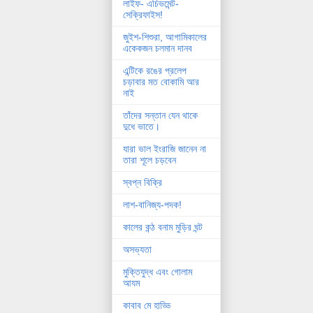
লাইফ- এচিভমেন্ট-
সেক্রিফাইস!
জুইশ-শিশুরা, আগামিকালের
একেকজন চলমান দানব
এন্টিকে রঙের প্রলেপ
চড়াবার মত বোকামি আর
নাই
তাঁদের সন্তান যেন থাকে
দুধে ভাতে।
যারা ভাল ইংরাজি জানেন না
তারা শূলে চড়বেন
স্বপ্ন বিক্রি
লাশ-বানিজ্য-পদক!
কালের কন্ঠ বনাম মুড়ির ঘন্ট
অসভ্যতা
মুক্তিযুদ্ধ এবং গোলাম
আযম
কাবাব মে হাড্ডি