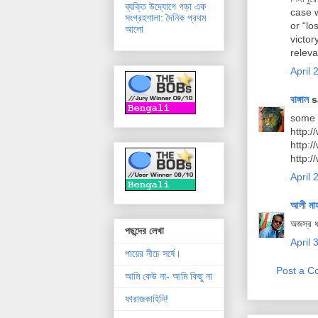
ব্যক্তি উদ্যোগে গড়া এক
case w
সংগ্রহশালা: দৈনিক প্রথম
or “lo
আলো
victor
releva
April 
বাঙ্গাল
sa
some 
http:/
http:
http:
April 
আলী মা
অজস্র ধ
পছন্দের লেখা
April 
পায়ের নীচে সর্ষে।
Post a 
আমি কেউ না- আমি কিছু না
ফারাজকাহিনি!