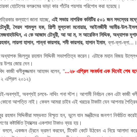
তারকা হোটেলের বলরুমের ভাড়া কার গাঁটের পয়সায় পরিশোধ করা হয়েছে।
পত্রিকার কল্যাণে জানা যাচ্ছে,
এই সভায় নাগরিক কমিটির ৫০১ জন সদস্যের মধ্যে য
চৌধুরী, সৈয়দ শামসুল হক, শিল্পী মুস্তফা মনোয়ার, আইনজীবী আমীর-উল-ইসল
মেজবাহউদ্দিন, এ কে আজাদ চৌধুরী, আ আ ম, স আরেফিন সিদ্দিক, অধ্যাপক দূগাদা
রহমান, লায়লা হাসান, পান্না কায়সার, শমী কায়সার,
হাসান ইমাম
,
ব্লা-ব্লা-ব্লা...
াবিদ অধ্যাপক জিল্লুর রহমান সিদ্দিকী সভাপতিত্ব করেন। এটাকে মহান বিজয় উল
রার উপর জোর দেন।
ীতিবিদ কাজী খলীকুজ্জমান আহমদ বলেন, "
...২৮ এপ্রিল সংবর্ধনা এক দিনেই শেষ হবে 
 ২ এপ্রিল ২০১২)
অবশ্যই, অবশ্যই চলবে- নাথিং গনা স্টপ। আগামী নির্বাচন কেন এটা কাজী খলীক
 কোনো আপত্তি নাই। কেবল আমরা চাইব এই খরচের টাকাটা যেন
আপনার পৈত্রিক
র রহমান সিদ্দিকীরা সম্ভবত বিস্মৃত হন, ভুলে যান
মন্ত্রীদের জনগণ নির্বাচিত ক
ের কষ্টার্জিত ট্যাক্সের একগাদা টাকাও ব্যয় হয়।
 বললে, একজন ট্রেনে ভ্রমণ করবেন, টিকেট কেটে উঠবেন এ নিয়ে আলাদা করে 