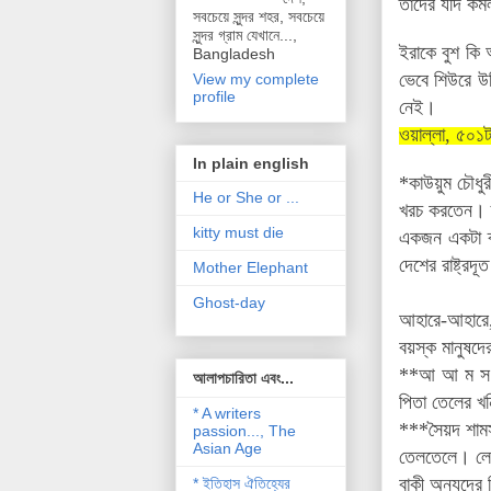
তাদের যদি
কমল
সবচেয়ে সুন্দর শহর, সবচেয়ে
সুন্দর গ্রাম যেখানে...,
ইরাকে বুশ কি
Bangladesh
ভেবে শিউরে উ
View my complete
profile
নেই।
ওয়াল্লা, ৫০১ট
In plain english
*কাউয়ুম চৌধুর
He or She or ...
খরচ করতেন। ত
kitty must die
একজন একটা ব্
দেশের রাষ্ট্
Mother Elephant
Ghost-day
আহারে-আহারে,
বয়স্ক মানুষদে
**আ আ ম স আর
আলাপচারিতা এবং...
পিতা তেলের খ
* A writers
***সৈয়দ শামস
passion..., The
Asian Age
তেলতেলে। লেখ
বাকী অন্যদের
* ইতিহাস ঐতিহ্যের