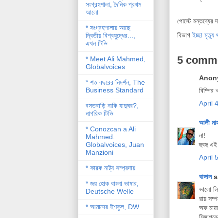
সংগ্রহশালা, দৈনিক প্রথম
আলো
পোস্টে মন্তব্যের 
* সংগ্রহশালায় আছে
বিভাগ
ইচ্ছা মৃত্য
দ্বিতীয় বিশ্বযু্দ্ধের...,
এখন টিভি
5 comm
* Meet Ali Mahmed,
Globalvoices
Anony
* শত বছরের নিদর্শন, The
Business Standard
বিম্পির
April 
বসতবাড়ি নাকি যাদুঘর?,
নাগরিক টিভি
আলী মা
* Conozcan a Ali
না!
Mahmed:
Globalvoices, Juan
হুবহু 
Manzioni
April 
* কারক নাট্য সম্প্রদায়
বাঙ্গাল
sa
* জয় হোক বাংলা ভাষার,
ভালো লি
Deutsche Welle
রায় সম
* আমাদের ইশকুল, DW
অফ মায়
সিঙ্গাপু