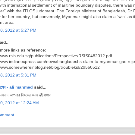
ith international settlement of maritime boundary disputes, there was n
ser” with the ITLOS judgment. The Foreign Minister of Bangladesh, Dr D
y for her country; but conversely, Myanmar might also claim a “win” as i
nt area
28, 2012 at 5:27 PM
id...
more links as reference:
/www.rsis.edu.sg/publications/Perspective/RSIS0482012.pdf
//www.indianexpress.com/news/bangladeshs-claim-to-myanmar-gas-rej
//www.somewhereinblog.net/blog/troublekid/29560512
28, 2012 at 5:31 PM
হমেদ - ali mahmed
said...
ন্যবাদ আপনার লিংকের জন্য @বাঙ্গাল
30, 2012 at 12:24 AM
Comment