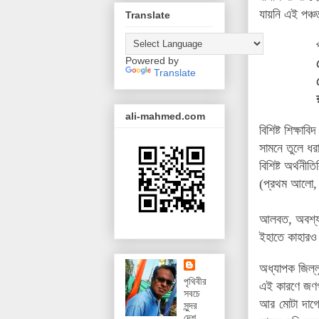
যায়নি এই পঞ্চ
Translate
Powered by
Translate
ali-mahmed.com
বিশিষ্ট শিক্ষ
সামনে তুলে ধ
বিশিষ্ট অর্থন
(প্রথম আলো,
আলবত, অবশ্যই-
ইহাতে কাহারও
অধ্যাপক জিল্লু
পৃথিবীর
এই কারণে জণগণ
সবচে
আর মোটা দাগে
সুন্দর
দেশ,