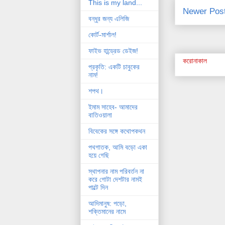
This is my land...
Newer Pos
বন্ধুর জন্য এলিজি
কোর্ট-মার্শাল!
ফাইভ হান্ড্রেড ডেইজ!
করোনাকাল
প্রকৃতি: একটি চাবুকের
নাম!
শপথ।
ইমাম সাহেব- আমাদের
বাতিওয়ালা
বিবেকের সঙ্গে কথোপকথন
পথগাতক, আমি বড়ো একা
হয়ে গেছি
স্থাপনার নাম পরিবর্তন না
করে গোটা দেশটার নামই
পাল্টে দিন
আদিমানুষ: পড়ো,
শক্তিমানের নামে