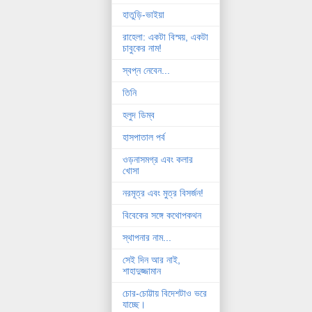
হাতুড়ি-ভাইয়া
রাহেলা: একটা বিস্ময়, একটা
চাবুকের নাম!
স্বপ্ন নেবেন...
তিনি
হলুদ ডিম্ব
হাসপাতাল পর্ব
ওড়নাসমগ্র এবং কলার
খোসা
নরমূত্র এবং মুত্র বিসর্জন!
বিবেকের সঙ্গে কথোপকথন
স্থাপনার নাম...
সেই দিন আর নাই,
শাহাদুজ্জামান
চোর-চোট্টায় বিদেশটাও ভরে
যাচ্ছে।