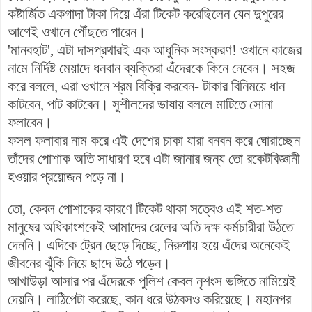
কষ্টার্জিত একগাদা টাকা দিয়ে এঁরা টিকেট করেছিলেন যেন দুপুরের
আগেই ওখানে পৌঁছতে পারেন।
'মানবহাট', এটা দাসপ্রথারই এক আধুনিক সংস্করণ! ওখানে কাজের
নামে নির্দিষ্ট মেয়াদে ধনবান ব্যক্তিরা এঁদেরকে কিনে নেবেন। সহজ
করে বললে, এরা ওখানে শ্রম বিক্রি করবেন- টাকার বিনিময়ে ধান
কাটবেন, পাট কাটবেন। সুশীলদের ভাষায় বললে মাটিতে সোনা
ফলাবেন।
ফসল ফলাবার নাম করে এই দেশের চাকা যারা বনবন করে ঘোরাচ্ছেন
তাঁদের পোশাক অতি সাধারণ হবে এটা জানার জন্য তো রকেটবিজ্ঞানী
হওয়ার প্রয়োজন পড়ে না।
তো, কেবল পোশাকের কারণে টিকেট থাকা সত্বেও এই শত-শত
মানুষের অধিকাংশকেই আমাদের রেলের অতি দক্ষ কর্মচারীরা উঠতে
দেননি। এদিকে ট্রেন ছেড়ে দিচ্ছে, নিরুপায় হয়ে এঁদের অনেকেই
জীবনের ঝুঁকি নিয়ে ছাদে উঠে পড়েন।
আখাউড়া আসার পর এঁদেরকে পুলিশ কেবল নৃশংস ভঙ্গিতে নামিয়েই
দেয়নি। লাঠিপেটা করেছে, কান ধরে উঠবসও করিয়েছে। মহানগর