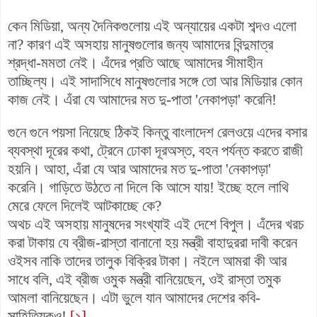
কেন মিডিয়া, অন্য দৈনিকগুলোয় এই অন্যায়ের একটা শব্দও এলো
না? কারণ এই অসহায় মানুষগুলোর জন্য আমাদের বিন্দুমাত্র
শ্রদ্ধা-মমতা নেই। এঁদের প্রতি আছে আমাদের সীমাহীন
তাচ্ছিল্য। এই সাদাসিধে মানুষগুলোর সঙ্গে তো আর মিডিয়ার কোন
কাজ নেই। এঁরা যে আমাদের মত দু-পাতা 'নেকাপড়া' করেনি!
গুনে গুনে পয়সা নিয়েছে ঠিকই কিন্তু বাংলাদেশ রেলওয়ে এদের বসার
ব্যবস্থা দূরের কথা, ট্রেনে ঢোকা দূরঅস্ত, বহন পর্যন্ত করতে রাজী
হয়নি। আহা, এঁরা যে আর আমাদের মত দু-পাতা 'নেকাপড়া'
করেনি। গাড়িতে উঠতে না দিলে কি আসে যায়! ইচ্ছে হলে লাথি
মেরে ফেলে দিলেই আটকাচ্ছে কে?
অথচ এই অসহায় মানুষদের সংখ্যাই এই দেশে বিপুল। এঁদের খরচ
করা টাকায় যে ব্রীজ-রাস্তা বানানো হয় মন্ত্রী বাহাদুররা দাবী করেন
ওইসব নাকি তাদের তালুক বিক্রির টাকা। নইলে আমরা কী আর
সাধে বলি, এই ব্রীজ ওমুক মন্ত্রী বানিয়েছেন, ওই রাস্তা তমুক
আমলা বানিয়েছেন। এটা ভুলে যান আমাদের দেশের কবি-
সাহিত্যিকও!
[১]