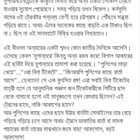
সুপারিনটেনডেন্টকে কাকুতি মিনতি করে অন্য একটা লোকাল ট্রেনে
যাওয়ার সুযোগ পেয়েছেন। সময় গড়িয়ে তখন বিকেল। কর্নফুলি
নামের ওই ট্রেনটার গন্তব্য ফেণী হয়ে চট্টগ্রাম। পৌঁছবে সন্ধ্যা
গড়িয়ে রাতে। অথচ এঁদের অনেকের কাছে বাড়তি এক টাকাও ছিল
না। ছিল না ওই মানবহাটে বিক্রি হওয়ার নিশ্চয়তাও।
এই বীভৎস অন্যায়ের একটা শব্দও কোন জাতীয় দৈনিকে আসেনি।
এসেছে কেবল 'যুগান্তরে' কিন্তু অন্য রকম করে! বিশাল আকারের
এই ছবিটা দিয়ে যুগান্তরে তামাশা করা হয়েছে। "পুলিশের তাড়া
খেয়ে"..."ওরা বিনা টিকেটে"..."জিআরপি পুলিশের কাছে বার্তা
আসে"...হেনতেন!
সে এক
কুৎসিত রঙ্গ! এরা সবাই বিনা টিকেটের
যাত্রী হলে
যে
আনুমানিক পঞ্চাশ জন টিকেটধারীকে পিটিয়ে ছাদ
থেকে নামানো হলো ওই মানুষগুলো তখন কোথায় ছিলেন? এই
ট্রেনের ছাদে, নাকি আকাশের ছাদে?
আর পুলিশের কাছে এদের ছাদে উঠার বার্তাটা মোবাইলের তার বেয়ে
গড়িয়ে গড়িয়ে চলে আসে অথচ ট্রেনে ডাকাতির বার্তা বা মাদক
পাচারের বার্তা তারের মাঝখানে জমে যায়! আফসোস, বড়ই
আফসোস!