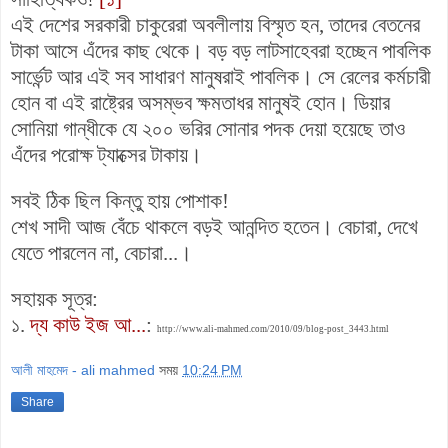
এই
দেশের সরকারী চাকুরেরা অবলীলায়
বিস্মৃত হন, তাদের বেতনের
টাকা আসে এঁদের কাছ থেকে। বড় বড় লাটসাহেবরা হচ্ছেন পাবলিক
সার্ভেন্ট আর এই সব সাধারণ মানুষরাই পাবলিক। সে রেলের কর্মচারী
হোন বা এই রাষ্ট্রের অসম্ভব ক্ষমতাধর মানুষই হোন। ডিয়ার
সোনিয়া গান্ধীকে যে ২০০ ভরির সোনার পদক দেয়া হয়েছে তাও
এঁদের পরোক্ষ ট্যাক্সের টাকায়।
সবই ঠিক ছিল কিন্তু হায় পোশাক!
শেখ সাদী আজ বেঁচে থাকলে বড়ই আনন্দিত হতেন। বেচারা, দেখে
যেতে পারলেন না, বেচারা...।
সহায়ক সূত্র:
১.
দ্য কাউ ইজ আ...
:
http://www.ali-mahmed.com/2010/09/blog-post_3443.html
আলী মাহমেদ - ali mahmed
সময়
10:24 PM
Share