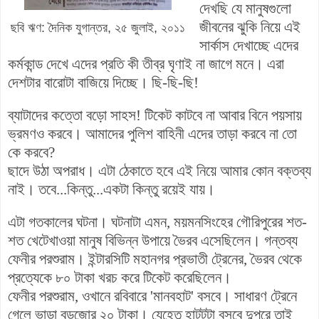
দেখছি যে মানুষগুলো
জীবনের ঝুকি নিয়ে এই
ছবি ঋণ: দৈনিক যুগান্তর, ২৫ জুলাই, ২০১১
সার্কাস দেখাচ্ছে এদের
কর্মকান্ড দেখে এদের প্রতি কী তীব্র ঘৃণাই না জাগে মনে। এরা
দেশটার বারোটা বাজিয়ে দিচ্ছে। ছি-ছি-ছি!
ব্যাটাদের কত্তো বড়ো সাহস! টিকেট কাটবে না আবার বিনে পয়সায়
ভ্রমণও করবে। আমাদের পুলিশ বাহিনী এদের তাড়া করবে না তো
কে করবে?
ছাদে উঠা অপরাধ। এটা ঠেকাতে হবে এই নিয়ে আমার কোন বক্তব্য
নাই। তবে...কিন্তু...একটা কিন্তু রয়েই যায়।
এটা গতকালের ঘটনা। ঘটনাটা এমন, ময়মনসিংহের গৌরিপুরের শত-
শত খেটেখাওয়া মানুষ বিভিন্ন উপায়ে ভৈরব এসেছিলেন।
গন্তব্য
ফেনীর পরশুরাম।
ইন্টারসিটি মহানগর প্রভাতী ট্রেনের, ভৈরব থেকে
প্রত্যেকে ৮০ টাকা খরচ করে টিকেট করেছিলেন।
ফেনীর পরশুরাম, ওখানে রবিবারে 'মানবহাট' বসবে।
সাধারণ ট্রেনে
গেলে ভাড়া বড়জোর ২০ টাকা।
যেহেতু হাটটটা বসবে দুপুরে তাই