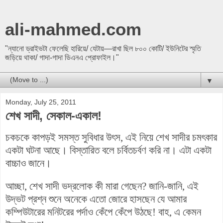
ali-mahmed.com
"ন্যানো ড্রাইভটা ফেলেছি হারিয়ে/ যেটায়—রাখা ছিল ৮০০ কোটি/ ইউনিটের স্মৃতি
জড়িয়ে থাকা/ গাদা-গাদা ডিএনএ প্রোফাইল।"
▼
Monday, July 25, 2011
শেখ সাদী, সেকাল-একাল!
চকচকে কাপড়ই সমস্ত সুবিধার উৎস, এই নিয়ে শেখ সাদীর চমৎকার
একটা ঘটনা আছে। বিস্তারিত বলে চর্বিতচর্বণ করি না।
এটা একটা
বাচ্চাও জানে।
আচ্ছা, শেখ সাদী ভদ্রলোক কী মারা গেছেন? জানি-জানি, এই
উদ্ভট প্রশ্ন শুনে অনেকে এতো জোরে হাসছেন যে আমার
কম্পিউটারের মনিটরের পর্দাও কেঁপে কেঁপে উঠছে! বাহ, এ কেমন