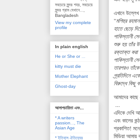
সবচেয়ে সুন্দর শহর, সবচেয়ে
সুন্দর গ্রাম যেখানে...,
এখানে উল্লেখ 
Bangladesh
"
মশিহুর রহমান
View my complete
profile
হাতে ছেড়ে দিয়
পাকিস্তানী সে
শুরু হয় তাঁর 
In plain english
রক্তাক্ত করা
He or She or ...
পাকিস্তানী সে
kitty must die
তারপরও তাঁকে
প্র্রতিদিনে 
Mother Elephant
বিরুদ্ধে কিছু
Ghost-day
আমাদের কাছে 
...
আলাপচারিতা এবং...
এদিকে দেখি আ
* A writers
এবং কালের কন্
passion..., The
Asian Age
প্রকাশিত! মনে
মিডিয়া আমায় কর
* ইতিহাস ঐতিহ্যের