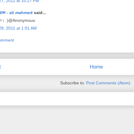
27, 2011 at 10:27 PM
হমেদ - ali mahmed
said...
সটেং। :)@Anonymous
28, 2011 at 1:01 AM
Comment
t
Home
Subscribe to:
Post Comments (Atom)