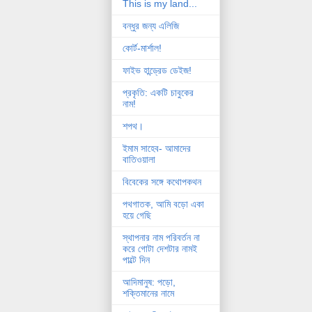
This is my land...
বন্ধুর জন্য এলিজি
কোর্ট-মার্শাল!
ফাইভ হান্ড্রেড ডেইজ!
প্রকৃতি: একটি চাবুকের
নাম!
শপথ।
ইমাম সাহেব- আমাদের
বাতিওয়ালা
বিবেকের সঙ্গে কথোপকথন
পথগাতক, আমি বড়ো একা
হয়ে গেছি
স্থাপনার নাম পরিবর্তন না
করে গোটা দেশটার নামই
পাল্টে দিন
আদিমানুষ: পড়ো,
শক্তিমানের নামে