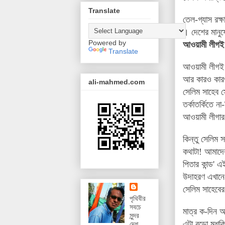
Translate
তেল-গ্যাস রক্ষ
। দেশের মানু
Powered by
আওয়ামী লীগই এ
Translate
আওয়ামী লীগই এ
আর কারও কারও 
ali-mahmed.com
সেলিম সাহেব 
তর্কাতর্কিতে 
আওয়ামী লীগার
কিন্তু সেলিম 
কথাটা! আমাদের
পিতার কান্ড'
উদাহরণ এখানে 
সেলিম সাহেবের
পৃথিবীর
সবচে
মাত্র ক-দিন আ
সুন্দর
এটা বড়ো মুশকি
দেশ,