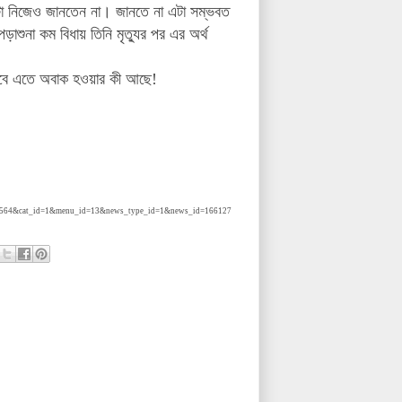
 মান্টো নিজেও জানতেন না। জানতে না এটা সম্ভবত
শুনা কম বিধায় তিনি মৃত্যুর পর এর অর্থ
আসবে এতে অবাক হওয়ার কী আছে!
_no=564&cat_id=1&menu_id=13&news_type_id=1&news_id=166127