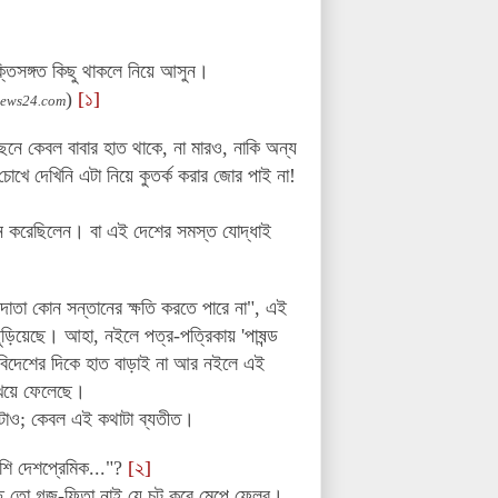
তিসঙ্গত কিছু থাকলে নিয়ে আসুন।
)
[১]
ews24.com
নে কেবল বাবার হাত থাকে, না মারও, নাকি অন্য
খে দেখিনি এটা নিয়ে কুতর্ক করার জোর পাই না!
ধীন করেছিলেন। বা এই দেশের সমস্ত যোদ্ধাই
দাতা কোন সন্তানের ক্ষতি করতে পারে না", এই
ড়িয়েছে। আহা, নইলে পত্র-পত্রিকায় 'পাষন্ড
বিদেশের দিকে হাত বাড়াই না আর নইলে এই
খেয়ে ফেলেছে।
 এটাও; কেবল এই কথাটা ব্যতীত।
েশি দেশপ্রেমিক..."?
[২]
কাছে তো গজ-ফিতা নাই যে চট করে মেপে ফেলব।