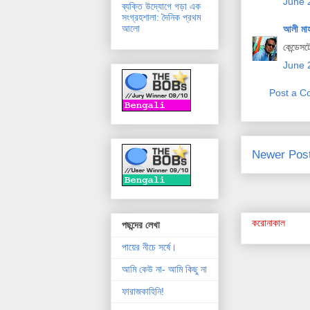
June 
ব্যক্তি উদ্যোগে গড়া এক
সংগ্রহশালা: দৈনিক প্রথম
আলো
আলী মা
কেন্ডে
June 
Post a 
Newer Pos
করোনাকাল
পছন্দের লেখা
পায়ের নীচে সর্ষে।
আমি কেউ না- আমি কিছু না
ফারাজকাহিনি!