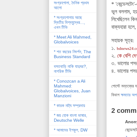
সংগ্রহশালা, দৈনিক প্রথম
*
'কেন্ডেসটেং
আলো
ভুল বললাম, হয়
* সংগ্রহশালায় আছে
লিখেছিলেন কি
দ্বিতীয় বিশ্বযু্দ্ধের...,
বাক্যহারা হলে,
এখন টিভি
* Meet Ali Mahmed,
সহায়ক সূত্র:
Globalvoices
১.
bdnews24.
* শত বছরের নিদর্শন, The
২.
কে বেশি দে
Business Standard
৩. ভালোর পস
বসতবাড়ি নাকি যাদুঘর?,
৪.
ভালোর পসর
নাগরিক টিভি
* Conozcan a Ali
Mahmed:
পোস্টে মন্তব্যের 
Globalvoices, Juan
বিভাগ
ক্ষমতার অপ
Manzioni
* কারক নাট্য সম্প্রদায়
2 comm
* জয় হোক বাংলা ভাষার,
Deutsche Welle
Anony
কেন্ডেসট
* আমাদের ইশকুল, DW