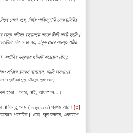
িজে নেতা হয়ে, নির্দয় পাকিস্তানী সেনাবাহিনীর
ার জন্য মশিহুর রহমানকে বললে তিনি রাজী হননি।
েকট্রিক শক দেয়া হয়, চাবুক মেরে সমস্ত শরীর
অপার্থিব যন্ত্রণায় ছটফট করেছেন কিন্তু
রপরও মশিহুর রহমান বলেছেন, আমি জনগণের
)
দেশের স্বাধীনতা যুদ্ধ, অষ্টম খন্ড, পৃষ্ঠা: ৫৪৮
লে বেশ হতো। আহা, নাই, আফসোস...।
র না কিন্তু আজ (
) প্রথম আলো
[৩]
২৭ জুন, ২০১১
কযোগে প্রচারিত। ওহো, ভুল বললাম, একযোগে