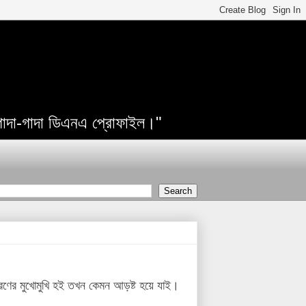
 গাদা-গাদা ডিএনএ প্রোফাইল।"
ণের মুখোমুখি হই তখন কেমন আড়ষ্ট হয়ে যাই।