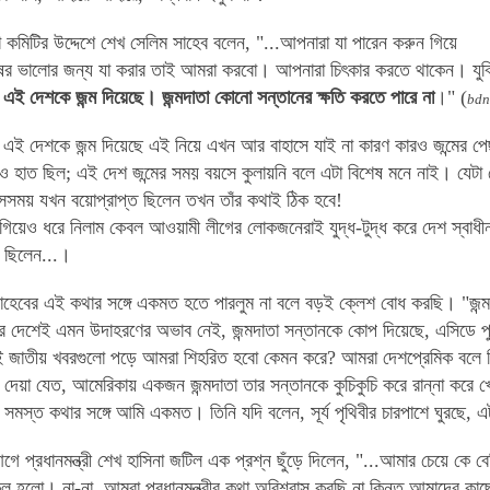
া কমিটির উদ্দেশে
শেখ সেলিম সাহেব
বলেন, "...আপনারা যা পারেন করুন গিয়ে
ষের ভালোর জন্য যা করার তাই আমরা করবো। আপনারা চিৎকার করতে থাকেন। যুক্
ই দেশকে জন্ম দিয়েছে। জন্মদাতা কোনো সন্তানের ক্ষতি করতে পারে না
।" (
bdn
ই দেশকে জন্ম দিয়েছে এই নিয়ে এখন আর বাহাসে যাই না কারণ কারও জন্মের পেছ
হাত ছিল; এই দেশ জন্মের সময় বয়সে কুলায়নি বলে এটা বিশেষ মনে নাই। যেটা চো
সেসময় যখন বয়োপ্রাপ্ত ছিলেন তখন তাঁর কথাই ঠিক হবে!
না-গিয়েও ধরে নিলাম কেবল আওয়ামী লীগের লোকজনেরাই যুদ্ধ-টুদ্ধ করে দেশ স্বা
 ছিলেন...।
সাহেবের এই কথার সঙ্গে একমত হতে পারলুম না বলে বড়ই ক্লেশ বোধ করছি। "জন্ম
 দেশেই এমন উদাহরণের অভাব নেই, জন্মদাতা সন্তানকে কোপ দিয়েছে, এসিডে পু
 এই জাতীয় খবরগুলো পড়ে আমরা শিহরিত হবো কেমন করে? আমরা দেশপ্রেমিক বলে 
দেয়া যেত, আমেরিকায় একজন জন্মদাতা তার সন্তানকে কুচিকুচি করে রান্না করে 
 সমস্ত কথার সঙ্গে আমি একমত। তিনি যদি বলেন, সূর্য পৃথিবীর চারপাশে ঘুরছে,
গে প্রধানমন্ত্রী শেখ হাসিনা জটিল এক প্রশ্ন ছুঁড়ে দিলেন, "...আমার চেয়ে কে ব
ল হলো। না-না, আমরা প্রধানমন্ত্রীর কথা অবিশ্বাস করছি না কিন্তু আমাদের 