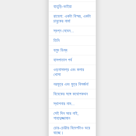
হাতুড়ি-ভাইয়া
রাহেলা: একটা বিস্ময়, একটা
চাবুকের নাম!
স্বপ্ন নেবেন...
তিনি
হলুদ ডিম্ব
হাসপাতাল পর্ব
ওড়নাসমগ্র এবং কলার
খোসা
নরমূত্র এবং মুত্র বিসর্জন!
বিবেকের সঙ্গে কথোপকথন
স্থাপনার নাম...
সেই দিন আর নাই,
শাহাদুজ্জামান
চোর-চোট্টায় বিদেশটাও ভরে
যাচ্ছে।