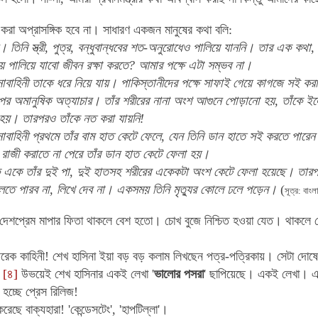
করা অপ্রাসঙ্গিক হবে না। সাধারণ একজন মানুষের কথা বলি:
। তিনি স্ত্রী, পুত্র, বন্ধুবান্ধবের শত-অনুরোধেও পালিয়ে যাননি। তার এক কথা, ন
ে পালিয়ে যাবো জীবন রক্ষা করতে? আমার পক্ষে এটা সম্ভব না।
নাবাহিনী তাকে ধরে নিয়ে যায়। পাকিস্তানীদের পক্ষে সাফাই গেয়ে কাগজে সই কর
উপর অমানুষিক অত্যাচার। তাঁর শরীরের নানা অংশ আগুনে পোড়ানো হয়, তাঁকে ইল
 হয়। তারপরও তাঁকে নত করা যায়নি!
নাবাহিনী প্রথমে তাঁর বাম হাত কেটে ফেলে, যেন তিনি ডান হাতে সই করতে পারেন। 
 রাজী করাতে না পেরে তাঁর ডান হাত কেটে ফেলা হয়।
একে একে তাঁর দুই পা, দুই হাতসহ শরীরের একেকটা অংশ কেটে ফেলা হয়েছে। তা
 বলতে পারব না, লিখে দেব না। একসময় তিনি মৃত্যুর কোলে ঢলে পড়েন।
(
সূত্র: বাংলা
দেশপ্রেম মাপার ফিতা থাকলে বেশ হতো। চোখ বুজে নিশ্চিত হওয়া যেত। থাক
রেক কাহিনী! শেখ হাসিনা ইয়া বড় বড় কলাম লিখছেন পত্র-পত্রিকায়। সেটা দোষে
ঠ
[৪]
উভয়েই শেখ হাসিনার একই লেখা '
ভালোর পসরা
' ছাপিয়েছে। একই লেখা। এ
 হচ্ছে প্রেস রিলিজ!
েছে বাক্যহারা! 'কেন্ডেসটেং', 'হাপটিল্লা'।