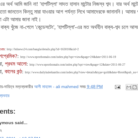
'-এর অর্থ আমি জানি না!
'হাপটিল্লা' সাদত হাসান মান্টোর নিজস্ব শব্দ। যার অর্থ
তো জানতেন কিন্তু মারা যাওয়ার আগ পর্যন্ত লিখে আমাদেরকে জানাননি। আমার পড়া
না এটা আমার জানা নাই।
 বাক্য খুঁজে না-পেলে
'কেন্ডেসটেং', 'হাপটিল্লা'-এর মত
অর্থহীন বাক্য-শব্দ চলে 
com
:
http://bdnews24.com/bangla/details.php?id=163010&cid=2
শপ্রেমিক?
:
http://www.eprothomalo.com/index.php?opt=view&page=24&date=2011-06-19
রা,
প্রথম আলো
:
http://www.eprothomalo.com/index.php?opt=view&page=12&date=2011-06-27
া,
কালের কন্ঠ
:
http://www.dailykalerkantho.com/index.php?view=details&type=gold&data=Hotel&pub
দায়-দায়িত্ব মন্তব্যকারীর
আলী মাহমেদ - ali mahmed
সময়
9:48 PM
ব্যবহার
ents:
mous said...
েং