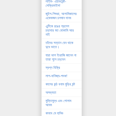
লাইফ- এচিভমেন্ট-
সেক্রিফাইস!
জুইশ-শিশুরা, আগামিকালের
একেকজন চলমান দানব
এন্টিকে রঙের প্রলেপ
চড়াবার মত বোকামি আর
নাই
তাঁদের সন্তান যেন থাকে
দুধে ভাতে।
যারা ভাল ইংরাজি জানেন না
তারা শূলে চড়বেন
স্বপ্ন বিক্রি
লাশ-বানিজ্য-পদক!
কালের কন্ঠ বনাম মুড়ির ঘন্ট
অসভ্যতা
মুক্তিযুদ্ধ এবং গোলাম
আযম
কাবাব মে হাড্ডি