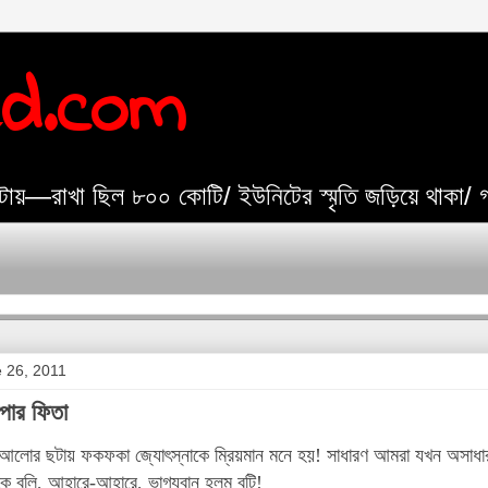
ed.com
যেটায়—রাখা ছিল ৮০০ কোটি/ ইউনিটের স্মৃতি জড়িয়ে থাকা/
 26, 2011
াপার ফিতা
োর ছটায় ফকফকা জ্যোৎস্নাকে ম্রিয়মান মনে হয়! সাধারণ আমরা যখন অসাধার
ে বলি, আহারে-আহারে, ভাগ্যবান হলুম বটি!