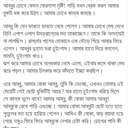
আব্বুর চোখে কেমন ঘোরলাগা দৃষ্টি! গাড়ি যখন ব্রেক করল আমার
বুকটা ধক করে উঠল। আমার চোখে কান্না জমছে।
আব্বু কি যেন ভাবতে ভাবতে নেমে গেলেন। আমার চোখে মেঘ দেখে
তিনি এপাশ ওপাশ উদভ্রান্তের মত তাকাচ্ছেন। তাকে কি অসহায়ই
না লাগছিল। রাস্তার পাশের দোকানে এক দৌড়ে গিয়ে আবার ফিরে
এলেন। আব্বুর দুহাত ভরা চুইংগাম। আমার হাতে দিয়ে বললেন,
মামনি, চুইংগাম খাও।
ঝপ করে আমার চোখে অন্ধকার নেমে এলো, এইবার জমে থাকা মেঘ
ঝরে পড়ল। আমার চিৎকার করে কাঁদতে ইচ্ছা করছিল।
ওরে আব্বু, আমার বোকা আব্বু, তুমি কি ভেবেছ, এখনও তোমার এই
মেয়েটি সেই ছোট্ট খুকিটিই আছে? যার হাতে চুইংগাম ধরিয়ে দিলে
সে কান্না ভুলে যাবে? আমার আব্বু, কী বোকা আমার আব্বু!
আব্বুকে রেখে গাড়ি এগুচ্ছে। আমার বোকা আব্বুটা ছোট হতে হতে
পুতুলের মত হয়ে হারিয়ে গেলেন। আমিও কী বোকা, ঘাড় ব্যাথা হয়ে
গেছে তবু্‌ও ফিরে ফিরে আব্বুকে দেখার চেষ্টা করি। চোখের পানি কী