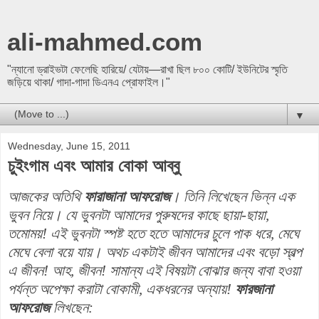
ali-mahmed.com
"ন্যানো ড্রাইভটা ফেলেছি হারিয়ে/ যেটায়—রাখা ছিল ৮০০ কোটি/ ইউনিটের স্মৃতি
জড়িয়ে থাকা/ গাদা-গাদা ডিএনএ প্রোফাইল।"
▼
Wednesday, June 15, 2011
চুইংগাম এবং আমার বোকা আব্বু
আজকের অতিথি
ফারাজানা আফরোজ
। তিনি লিখেছেন ভিন্ন এক
ভুবন নিয়ে। যে ভুবনটা আমাদের পুরুষদের কাছে ছায়া-ছায়া,
তমোময়! এই ভুবনটা স্পষ্ট হতে হতে আমাদের চুলে পাক ধরে, মেঘে
মেঘে বেলা বয়ে যায়। অথচ একটাই জীবন আমাদের এবং বড়ো স্বল্প
এ জীবন! আহ, জীবন! সামান্য এই বিষয়টা বোঝার জন্য বাবা হওয়া
পর্যন্ত অপেক্ষা করাটা বোকামী, একধরনের অন্যায়!
ফারজানা
আফরোজ
লিখছেন: