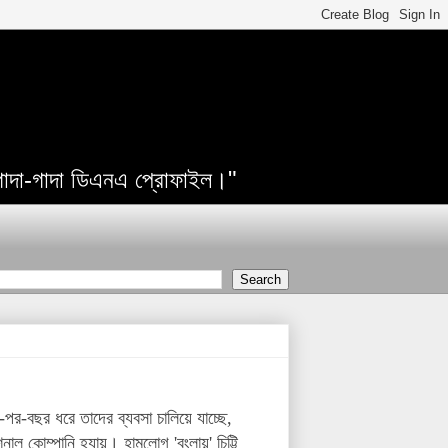
 গাদা-গাদা ডিএনএ প্রোফাইল।"
পর-বছর ধরে তাদের ব্যবসা চালিয়ে যাচ্ছে,
নাল কোম্পানি হ্যায়। হামলোগ 'বংলায়' চিট্টি