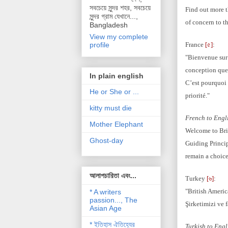
সবচেয়ে সুন্দর শহর, সবচেয়ে
Find out more t
সুন্দর গ্রাম যেখানে...,
of concern to t
Bangladesh
View my complete
France
[৫]
:
profile
"Bienvenue sur 
conception que 
In plain english
C’est pourquoi 
He or She or ...
priorité."
kitty must die
French to Engli
Mother Elephant
Welcome to Brit
Ghost-day
Guiding Princip
remain a choice
আলাপচারিতা এবং...
Turkey
[৬]
:
"British Americ
* A writers
passion..., The
Şirketimizi ve 
Asian Age
* ইতিহাস ঐতিহ্যের
Turkish to Engl