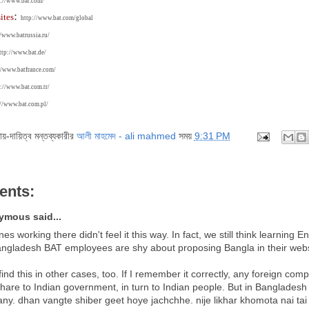
p://www.bat.com/
:
ites
http://www.bat.com/global
//www.batrussia.ru/
ttp://www.bat.de/
//www.batfrance.com/
://www.bat.com.tr/
//www.bat.com.pl/
দায়-দায়িত্ব মন্তব্যকারীর
আলী মাহমেদ - ali mahmed
সময়
9:31 PM
ents:
mous said...
es working there didn't feel it this way. In fact, we still think learning En
angladesh BAT employees are shy about proposing Bangla in their webs
 find this in other cases, too. If I remember it correctly, any foreign co
share to Indian government, in turn to Indian people. But in Banglades
y. dhan vangte shiber geet hoye jachchhe. nije likhar khomota nai ta