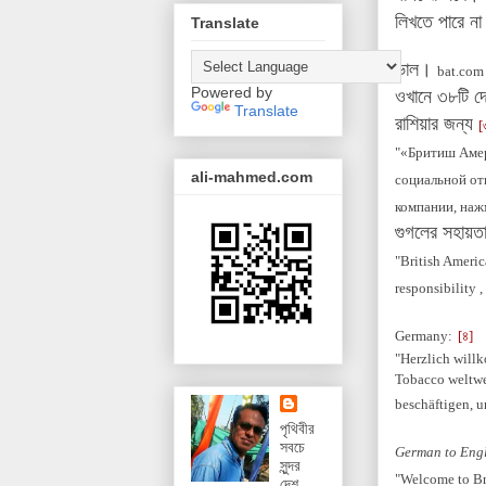
লিখতে পারে না
Translate
ভাল।
bat.com
Powered by
ওখানে ৩৮টি দ
Translate
রাশিয়ার জন্য
[
"«Бритиш Амер
ali-mahmed.com
социальной от
компании, наж
গুগলের সহায়ত
"British Americ
responsibility ,
Germany:
[৪]
"Herzlich will
Tobacco weltwe
beschäftigen, u
পৃথিবীর
সবচে
German to Engl
সুন্দর
"Welcome to Br
দেশ,