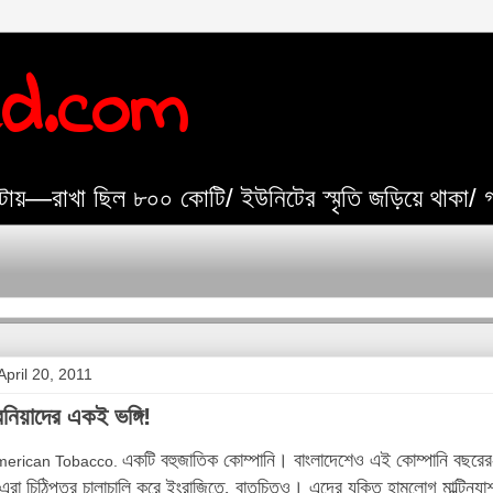
ed.com
যেটায়—রাখা ছিল ৮০০ কোটি/ ইউনিটের স্মৃতি জড়িয়ে থাকা/
pril 20, 2011
নিয়াদের একই ভঙ্গি!
একটি বহুজাতিক কোম্পানি। বাংলাদেশেও এই কোম্পানি বছরের-
American Tobacco. ­
এরা চিঠিপত্র চালাচালি করে ইংরাজিতে, বাতচিতও। এদের যুক্তি হামলোগ মাল্টিন্যাশ