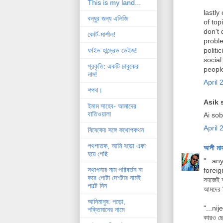
This is my land...
lastly
বন্ধুর জন্য এলিজি
of top
don't 
কোর্ট-মার্শাল!
proble
politi
ফাইভ হান্ড্রেড ডেইজ!
social
প্রকৃতি: একটি চাবুকের
people
নাম!
April 
শপথ।
Asik s
ইমাম সাহেব- আমাদের
বাতিওয়ালা
Ai so
April 
বিবেকের সঙ্গে কথোপকথন
পথগাতক, আমি বড়ো একা
আলী মা
হয়ে গেছি
"...an
স্থাপনার নাম পরিবর্তন না
forei
করে গোটা দেশটার নামই
সহজেই অ
পাল্টে দিন
আমদের ড
আদিমানুষ: পড়ো,
"...ni
শক্তিমানের নামে
কারও ছো