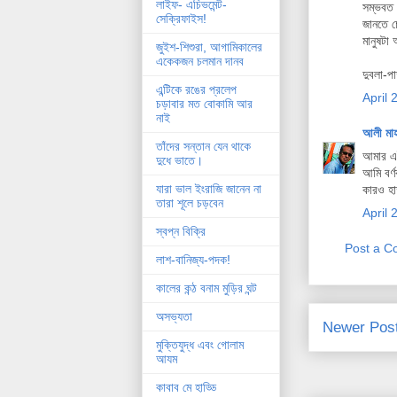
লাইফ- এচিভমেন্ট-
সম্ভবত 
সেক্রিফাইস!
জানতে চ
মানুষটা
জুইশ-শিশুরা, আগামিকালের
একেকজন চলমান দানব
দুবলা-প
এন্টিকে রঙের প্রলেপ
April 
চড়াবার মত বোকামি আর
নাই
আলী মা
তাঁদের সন্তান যেন থাকে
আমার এই
দুধে ভাতে।
আমি বর্
যারা ভাল ইংরাজি জানেন না
কারও হাত
তারা শূলে চড়বেন
April 
স্বপ্ন বিক্রি
Post a 
লাশ-বানিজ্য-পদক!
কালের কন্ঠ বনাম মুড়ির ঘন্ট
অসভ্যতা
Newer Pos
মুক্তিযুদ্ধ এবং গোলাম
আযম
কাবাব মে হাড্ডি