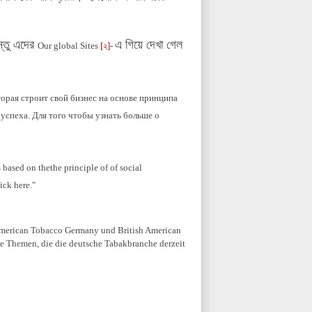
ন্তু এদের
এ গিয়ে দেখা গেল
Our global Sites
[২]
-
орая строит свой бизнес на основе принципа
успеха. Для того чтобы узнать больше о
based on thethe principle of of social
ick here."
 American Tobacco Germany und British American
e Themen, die die deutsche Tabakbranche derzeit