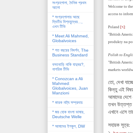
সংগ্রহশালা, দৈনিক প্রথম
Welcome to the 
আলো
access to infor
* সংগ্রহশালায় আছে
দ্বিতীয় বিশ্বযু্দ্ধের...,
এখন টিভি
Poland
[৭]
:
"British Americ
* Meet Ali Mahmed,
Globalvoices
produkty na po
* শত বছরের নিদর্শন, The
Business Standard
Polish to Engli
"British Americ
বসতবাড়ি নাকি যাদুঘর?,
নাগরিক টিভি
markets worldw
* Conozcan a Ali
তো, দেখা যাচ্
Mahmed:
Globalvoices, Juan
কিন্তু এই বি
Manzioni
আমাদের দেশে 
* কারক নাট্য সম্প্রদায়
তখন উত্তপ্ত
এখানে এসে তা
* জয় হোক বাংলা ভাষার,
Deutsche Welle
সহায়ক সূত্র:
* আমাদের ইশকুল, DW
১.
bat.com
: