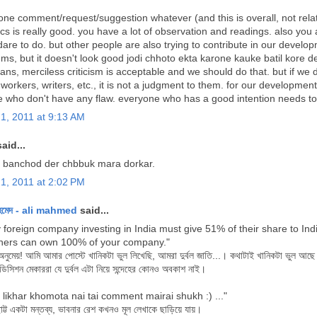
 one comment/request/suggestion whatever (and this is overall, not related
ics is really good. you have a lot of observation and readings. also you 
dare to do. but other people are also trying to contribute in our develop
ms, but it doesn't look good jodi chhoto ekta karone kauke batil kore dei
cians, merciless criticism is acceptable and we should do that. but if we 
 workers, writers, etc., it is not a judgment to them. for our developm
 who don't have any flaw. everyone who has a good intention needs to
21, 2011 at 9:13 AM
aid...
b banchod der chbbuk mara dorkar.
21, 2011 at 2:02 PM
হমেদ - ali mahmed
said...
y foreign company investing in India must give 51% of their share to I
gners can own 100% of your company."
নুমেয়! আমি আমার পোস্টে খানিকটা ভুল লিখেছি, আমরা দুর্বল জাতি...। কথাটাই খানিকটা ভুল আছে। আ
িসিশন মেকাররা যে দুর্বল এটা নিয়ে সন্দেহের কোনও অবকাশ নাই।
je likhar khomota nai tai comment mairai shukh :) ..."
ট্ট একটা মন্তব্য, ভাবনার রেশ কখনও মূল লেখাকে ছাড়িয়ে যায়।