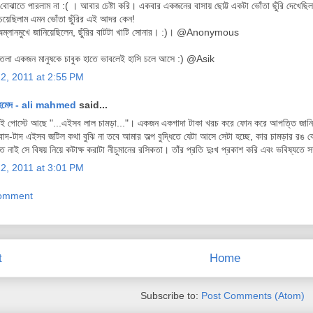
বোঝাতে পারলাম না :( । আবার চেষ্টা করি। একবার একজনের বাসায় ছোট্ট একটা ভোঁতা ছুঁরি দেখে
েয়েছিলাম এমন ভোঁতা ছুঁরির এই আদর কেন!
 অম্লানমুখে জানিয়েছিলেন, ছুঁরির বাটটা খাটি সোনার। :)। @Anonymous
াতলা একজন মানুষকে চাবুক হাতে ভাবলেই হাসি চলে আসে :) @Asik
22, 2011 at 2:55 PM
হমেদ - ali mahmed
said...
 পোস্টে আছে "...এইসব লাল চামড়া..."। একজন একগাদা টাকা খরচ করে ফোন করে আপত্তি জানিয়েছ
ণবাদ-টাদ এইসব জটিল কথা বুঝি না তবে আমার অল্প বুদ্ধিতে যেটা আসে সেটা হচ্ছে, কার চামড়ার রঙ
 নাই সে বিষয় নিয়ে কটাক্ষ করাটা নীচুমানের রসিকতা। তাঁর প্রতি দুঃখ প্রকাশ করি এবং ভবিষ্যতে স
22, 2011 at 3:01 PM
Comment
t
Home
Subscribe to:
Post Comments (Atom)