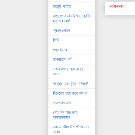
করোনাকাল
হাতুড়ি-ভাইয়া
রাহেলা: একটা বিস্ময়, একটা
চাবুকের নাম!
স্বপ্ন নেবেন...
তিনি
হলুদ ডিম্ব
হাসপাতাল পর্ব
ওড়নাসমগ্র এবং কলার
খোসা
নরমূত্র এবং মুত্র বিসর্জন!
বিবেকের সঙ্গে কথোপকথন
স্থাপনার নাম...
সেই দিন আর নাই,
শাহাদুজ্জামান
চোর-চোট্টায় বিদেশটাও ভরে
যাচ্ছে।