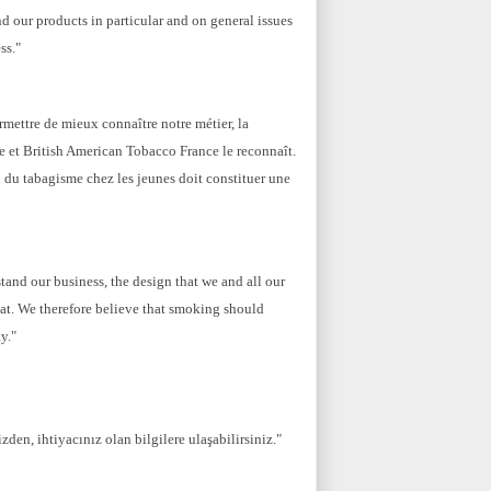
 our products in particular and on general issues
ss."
mettre de mieux connaître notre métier, la
e et British American Tobacco France le reconnaît.
 du tabagisme chez les jeunes doit constituer une
and our business, the design that we and all our
at. We therefore believe that smoking should
y."
den, ihtiyacınız olan bilgilere ulaşabilirsiniz."