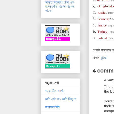
htt
ব্যক্তি উদ্যোগে গড়া এক
২.
সংগ্রহশালা: দৈনিক প্রথম
Our global s
আলো
৩.
:
russia
http:
৪.
:
Germany
h
৫.
France
:
http:
৬.
:
Turkey
http
৭.
Poland
:
http:
পোস্টে মন্তব্যের 
বিভাগ
চুতিয়া
4 comm
Anony
পছন্দের লেখা
The on
পায়ের নীচে সর্ষে।
the B
আমি কেউ না- আমি কিছু না
You'll
their 
ফারাজকাহিনি!
compan