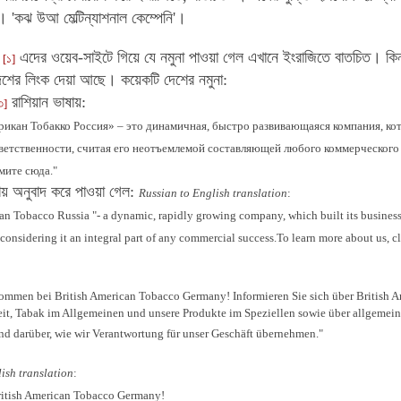
। 'কঝ উআ মেল্টিন্যাশনাল কেম্পেনি'।
এদের ওয়েব-সাইটে গিয়ে যে নমুনা পাওয়া গেল এখানে ইংরাজিতে বাতচিত। কি
[১]
েশের লিংক দেয়া আছে। কয়েকটি দেশের নমুনা:
রাশিয়ান ভাষায়:
৩]
икан Тобакко Россия» – это динамичная, быстро развивающаяся компания, кот
ветственности, считая его неотъемлемой составляющей любого коммерческого 
мите сюда."
ায় অনুবাদ করে পাওয়া গেল:
Russian to English translation
:
an Tobacco Russia "- a dynamic, rapidly growing company, which built its business 
 considering it an integral part of any commercial success.To learn more about us, cl
kommen bei British American Tobacco Germany! Informieren Sie sich über British
it, Tabak im Allgemeinen und unsere Produkte im Speziellen sowie über allgemein
nd darüber, wie wir Verantwortung für unser Geschäft übernehmen."
ish translation
:
itish American Tobacco Germany!