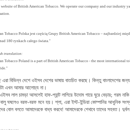
website of British American Tobacco. We operate our company and our industry yap
mation.
an Tobacco Polska jest częścią Grupy British American Tobacco – najbardziej mię
nad 180 rynkach całego świata."
sh translation:
an Tobacco Poland is a part of British American Tobacco - the most international t
ide."
ছে এরা বিভিন্ন দেশে ওইসব দেশের ভাষায় বাতচিত করছে। কিন্তু বাংলাদেশের জন্য
ষয়টা এখন আমার আলোচ্য না।
এইসব লাল চামড়া আসলেই হাফ-প্যান্ট লাগিয়ে উদোম গায়ে ঘুরে বেড়ায়; গরম নাক
 বালু ঘষলেও বরফ-বরফ মনে হয়।
শ্লা, এরা ইস্ট-ইন্ডিয়া কোম্পানির আধুনিক সংস
দের বোল বলতে আমাদেরকে বাধ্য করবে! আমাদেরকে শেখাবে তাদের সহবত। দুর্বল 