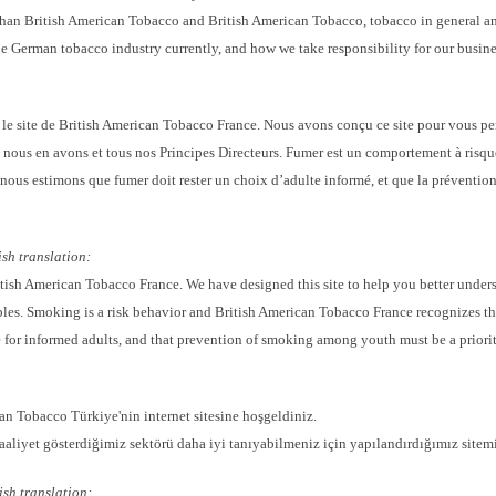
han British American Tobacco and British American Tobacco, tobacco in general and
he German tobacco industry currently, and how we take responsibility for our busine
le site de British American Tobacco France. Nous avons conçu ce site pour vous per
nous en avons et tous nos Principes Directeurs. Fumer est un comportement à risqu
nous estimons que fumer doit rester un choix d’adulte informé, et que la prévention
sh translation:
ish American Tobacco France. We have designed this site to help you better underst
les. Smoking is a risk behavior and British American Tobacco France recognizes th
 for informed adults, and that prevention of smoking among youth must be a priorit
an Tobacco Türkiye'nin internet sitesine hoşgeldiniz.
faaliyet gösterdiğimiz sektörü daha iyi tanıyabilmeniz için yapılandırdığımız sitemiz
ish translation: