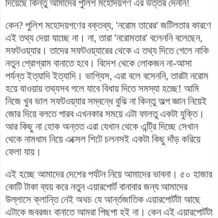
দিয়েছে কিন্তু আমাদের পুলিশ মহোদয়গণ এর উত্তর দেননি!
কেন? পুলিশ মহোদয়গণের বক্তব্য, 'নরোম তারের' জটিলতার কারণে
এই তথ্য দেয়া যাচ্ছে না। না, তারা 'নরোমতার' বলেননি বলেছেন,
সফটওয়্যার। তাদের সফটওয়্যারের থেকে এ তথ্য দিতে গেলে নাকি
নতুন প্রোগ্রাম বানাতে হবে। বিদেশ থেকে লোকজন না-আসা
পর্যন্ত ইত্যাদি ইত্যাদি। ভাগ্যিস, এরা বলে বসেননি, তারটা নরোম
হয়ে যাওয়ায় তথ্যসব গলে যাবে বিধায় দিতে সমস্যা হচ্ছে! আমি
নিজে খুব ভাল সফটওয়্যার সম্বন্ধে বুঝি না কিন্তু অল্প জ্ঞান নিয়েই
জোর দিয়ে বলতে পারব এখনকার সময়ে এটা ফালতু একটা যুক্তি।
আর কিছু না হোক অন্তত এরা যেখান থেকে এন্ট্রি দিচ্ছে সেখান
থেকে নামধাম নিয়ে এক্সেল শিটে চলনসই একটা কিছু দাঁড় করিয়ে
ফেলা যায়।
এই হচ্ছে আমাদের দেশের পর্যটন নিয়ে আমাদের ভাবনা। ৫০ হাজার
কোটি টাকা ব্যয় করে নতুন এয়ারপোর্ট বানাবার জন্য আমাদের
উল্লাসে ক্লান্তি নেই অথচ যে আর্ন্তজাতিক এয়ারপোর্টটা আছে
এটাকে জবরজং বানাতে আমরা পিছপা হই না। কেন এই এয়ারপোর্টটা