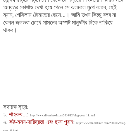
অন্যত্র কোথাও দেখা হয়ে গেলে সে ঝলমলে মুখে বলবে, হেই
ম্যান, গেসিলাম টোমাডের ডেসে...। আমি তখন কিচ্ছু বলব না
কেবল জলভরা চোখে সামনের অস্পষ্ট মানুষটার দিকে তাকিয়ে
থাকব।
সহায়ক সূত্র:
১.
শাহরুখ...
:
http://www.ali-mahmed.com/2010/12/blog-post_11.html
২.
কষ্ট-মনন-দারিদ্রতা এবং ছফা পুরান
:
http://www.ali-mahmed.com/2009/05/blog-
post_15.html