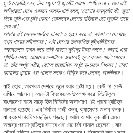
ছুটে বেড়াচ্ছিলেন, ঠিক পছন্দসই জুতাটা চোখে লাগছিল না। তার এই
অস্থিরতা দেখে একজন সেলস-গার্ল বলল, 'তোমার সমস্যাটা কী, জুতা
নিয়ে তুমি
এত চুজি
কেন
? তোমাদের দেশের মহিলারা তো জুতাই পায়ে
দেয় না'!
আমার ওই সেলস-গার্লকে চাবকাতে ইচ্ছা করে না, কারণ সে দেখেছে
নগ্ন পায়ের মহিলাদের। এই দেশের তথাকথিত বুদ্ধিজীবীদের
পশ্চাদদেশে গদাম করে লাথি মারতে সুতীব্র ইচ্ছা জাগে।
কারণ, এরা
পৃথিবীর কাছে আমাদের দেশটাকে এভাবেই তুলে ধরেন- খালি পায়ের
মা, তাঁর অপুষ্ট শরীর, কোলে ততোধিক অপুষ্ট দু-চারটা শিশুসহ। টাকা
কামাবার ধান্দায় এরা পারলে মাকেও বিক্রি করে দেবেন, অবলীলায়
।
যাই হোক, তারপরও দেশকে তুলে ধরার চেষ্টা হয়। কেউ-না-কেউ
এগিয়ে আসেন। যেমনটা ক্রিকেটকে উপলক্ষ করে 'বিউটিফুল
বাংলাদেশ' নামে
সাড়ে তিন মিনিটের অসাধারণ এই প্রামাণ্যচিত্র
বানানো হয়েছে
। এর নির্মাতা গাজী শুভ্র, ক্যামেরায় জনাব খসরু।
যা ক্রমশ চারদিকে ছড়িয়ে পড়ছে। আমি আশায় বুক বাঁধি এমন
অজস্র প্রামাণ্যচিত্র বানাবে এই দেশেরই দামাল ছেলেরা। যার
সৌন্দর্য ছড়িয়ে পড়বে দেশ থেকে দেশান্তরে। ভিনদেশি কারও সঙ্গে