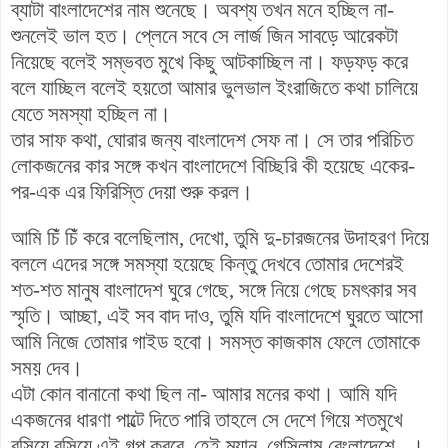
ব্যাটা বাংলাদেশের নাম শুনেছে। অবশ্য তখন মনে হচ্ছিল না-
শুনলেই ভাল হত। প্লেনে সবে সে লার্জ জিন সাবড়ে আরেকটা
নিয়েছে বলেই সম্ভবত মুখে কিছু আটকাচ্ছিল না। ফড়ফড় করে
বলে যাচ্ছিল বলেই হয়তো আমার ভুলভাল ইংরাজিতে কথা চালিয়ে
যেতে সমস্যা হচ্ছিল না।
তার সাফ কথা, ঘোরার জন্য বাংলাদেশ সেফ না। সে তার পরিচিত
লোকজনের কার সঙ্গে কখন বাংলাদেশে বিচ্ছিরি কী হয়েছে একের-
পর-এক এর ফিরিস্তি দেয়া শুরু করল।
আমি চিঁ চিঁ করে বলেছিলাম, দেখো, তুমি দু-চারজনের উদাহরণ দিয়ে
বললে এদের সঙ্গে সমস্যা হয়েছে কিন্তু দেখবে তোমার দেশেরই
শত-শত মানুষ বাংলাদেশ ঘুরে গেছে, সঙ্গে নিয়ে গেছে চমৎকার সব
স্মৃতি। আচ্ছা, এই সব বাদ দাও, তুমি যদি বাংলাদেশে ঘুরতে আসো
আমি নিজে তোমার গাইড হবো। সমস্ত কাজকাম ফেলে তোমাকে
সময় দেব।
এটা কোন বানানো কথা ছিল না- আমার মনের কথা। আমি যদি
একজনের ধারণা পাল্টে দিতে পারি তাহলে সে দেশে গিয়ে শতমুখে
রসিয়ে রসিয়ে এই গল্প করবে, হেই ম্যান, গেসিলাম বেংলাদেশে...।