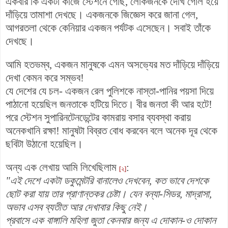
একবার কি একটা কাজে
স্টেশনে
গেছি, লোকজনকে দেখি গোল হয়ে
দাঁড়িয়ে তামাশা দেখছে। একজনকে জিজ্ঞেস করে জানা গেল,
আগরতলা থেকে কেনিয়ার একজন পর্যটক এসেছেন। সবাই তাঁকে
দেখছে।
আমি হতভম্ব, একজন মানুষকে এমন অসভ্যের মত দাঁড়িয়ে দাঁড়িয়ে
দেখা কেমন করে সম্ভব!
যে দেশের যে চল- একজন রেল পুলিশকে নাস্তা-পানির পয়সা দিয়ে
পাঠানো হয়েছিল জনতাকে হটিয়ে দিতে। বীর জনতা কী আর হটে!
পরে স্টেশন সুপারিনটেনডেন্টের কামরায় বসার ব্যবস্থা করায়
অনেকখানি রক্ষা! মানুষটা বিব্রত বোধ করবেন বলে অনেক দূর থেকে
ছবিটা উঠানো হয়েছিল।
অন্য এক লেখায় আমি লিখেছিলাম
:
[২]
"
এই দেশে একটা ডকুমেন্টরি বানালেও দেখবেন, কত ভাবে দেশকে
ছোট করা যায় তার প্রাণান্তকর চেষ্টা। যেন বন্যা-সিডর, মাদ্রাসা,
অভাব এসব ব্যতীত আর দেখাবার কিছু নেই।
প্রবাসে এক বাঙ্গালি মহিলা জুতা কেনবার জন্য এ দোকান-ও দোকান