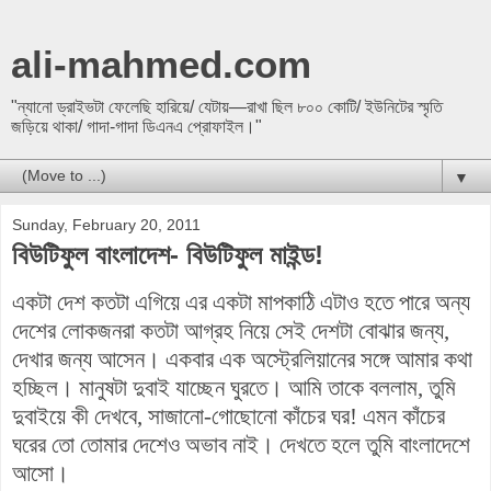
ali-mahmed.com
"ন্যানো ড্রাইভটা ফেলেছি হারিয়ে/ যেটায়—রাখা ছিল ৮০০ কোটি/ ইউনিটের স্মৃতি
জড়িয়ে থাকা/ গাদা-গাদা ডিএনএ প্রোফাইল।"
▼
Sunday, February 20, 2011
বিউটিফুল বাংলাদেশ- বিউটিফুল মাইন্ড!
একটা দেশ কতটা এগিয়ে এর একটা মাপকাঠি এটাও হতে পারে অন্য
দেশের লোকজনরা কতটা আগ্রহ নিয়ে সেই দেশটা বোঝার জন্য,
দেখার জন্য আসেন। একবার এক অস্ট্রেলিয়ানের সঙ্গে আমার কথা
হচ্ছিল। মানুষটা দুবাই যাচ্ছেন ঘুরতে। আমি তাকে বললাম, তুমি
দুবাইয়ে কী দেখবে, সাজানো-গোছোনো কাঁচের ঘর! এমন কাঁচের
ঘরের তো তোমার দেশেও অভাব নাই। দেখতে হলে তুমি বাংলাদেশে
আসো।