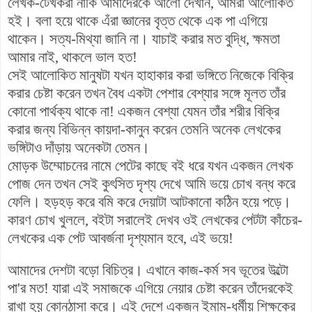
লেখক-টেখকরা নাকি আমাদেরকে আলো দেখান, আমরা আলোকিত
হই। বলা হয়ে থাকে এঁরা জ্ঞানের বৃত্ত থেকে এক পা এগিয়ে
থাকেন। সত্য-মিথ্যা জানি না। যাচাই করার মত বুদ্ধি, ক্ষমতা
আমার নাই, থাকলে ভাল হত!
সেই আলোকিত মানুষটা যখন হাহাকার করা ভঙ্গিতে নিজেকে বিক্রি
করার চেষ্টা করেন তখন বৈধ একটা পেশার বেশ্যার সঙ্গে মূলত তাঁর
কোনো পার্থক্য থাকে না!
একজন বেশ্যা যেমন তাঁর শরীর বিক্রি
করার জন্য বিভিন্ন কায়দা-কানুন করেন তেমনি অনেক লেখকের
ভঙ্গিটাও দাঁড়ায় অনেকটা তেমন।
মোড়ক উম্মোচনের নামে পেটের কাছে বই ধরে যখন একজন লেখক
পোজ দেন তখন সেই কুৎসিত দৃশ্য দেখে আমি ভয়ে চোখ বন্ধ করে
ফেলি। হড়হড় করে বমি করে দেয়াটা আটকানো কঠিন হয়ে পড়ে।
কারণ চোখ খুললে, বইটা সরালেই দেখব ওই লেখকের পেটটা কাঁচের-
লেখকের এক পেট আবর্জনা দৃশ্যমান হবে, এই ভয়ে!
আমাদের দেশটা বড়ো বিচিত্র। এখানে কাজ-কর্ম সব ভূতের উল্টো
পা'র মত! যারা এই সমাজকে এগিয়ে নেয়ার চেষ্টা করেন তাঁদেরকেই
রাখা হয় কোনঠাসা করে। এই দেশে একজন ইমাম-ধর্মীয় শিক্ষকের