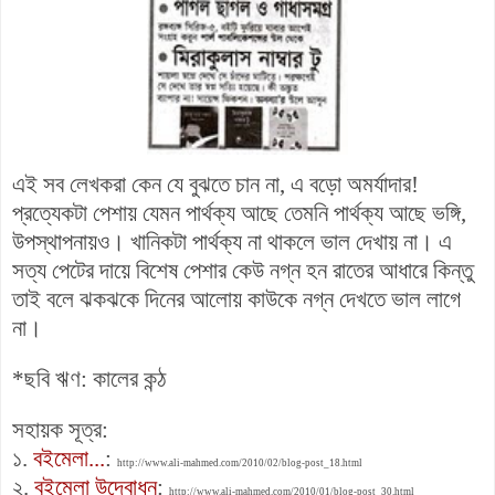
এই সব লেখকরা কেন যে বুঝতে চান না, এ বড়ো অমর্যাদার!
প্রত্যেকটা পেশায় যেমন পার্থক্য আছে তেমনি পার্থক্য আছে ভঙ্গি,
উপস্থাপনায়ও। খানিকটা পার্থক্য না থাকলে ভাল দেখায় না। এ
সত্য পেটের দায়ে বিশেষ পেশার কেউ নগ্ন হন রাতের আধারে কিন্তু
তাই বলে ঝকঝকে দিনের আলোয় কাউকে নগ্ন দেখতে ভাল লাগে
না।
*ছবি ঋণ: কালের কন্ঠ
সহায়ক সূত্র:
১.
বইমেলা...
:
http://www.ali-mahmed.com/2010/02/blog-post_18.html
২.
বইমেলা উদ্বোধন
:
http://www.ali-mahmed.com/2010/01/blog-post_30.html