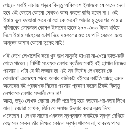
পেছনে সবাই নামাজ পড়বে কিন্তু অধিকাংশ ইমামকে যে বেতন দেয়া
হবে ওই বেতনে কোনো মেথরও কাজ করতে রাজি হবেন না। ওই
ইমাম ভুল ফতোয়া দেবে না তো কে দেবে?
আমার মৃত্যুর পর
আমার
পরিবারের লোকজন কোনও ইমামের হাতে ২০০-৩০০ টাকা ধরিয়ে
দিলে ইমাম সাহেবের চোখ দিয়ে দমকলের মত যে পানি বেরুবে এতে
অন্তত আমার কোনো সন্দেহ নাই!
এই দেশে লেখালেখি করে খুব অল্প মানুষই হাওয়া না-খেয়ে ভাত-রুটি
খেতে পারেন। নির্দিষ্ট সংখ্যক লেখক ব্যতীত সবাই বই ছাপান নিজের
পয়সায়। এটা যে কী লজ্জার তা এই সব নির্বোধ লেখকদের কে
বোঝাবে!
এরমধ্যে থেকে
আবার
খানিকটা বইয়ের কাটতি আছে এমন
অনেকের বই প্রকাশক নিজের পয়সায় প্রকাশ করেন ঠিকই কিন্তু
লেখককে লেখার সম্মানী দেন না!
আহা, তবুও লেখক বেচারা লেংটি পরে উবু হয়ে বছরের-পর-বছর লিখে
যান। বেচারা লেখক, তিনি যে সমাজ উদ্ধার করার ব্রত নিয়ে
এসেছেন। লেখক নামের একজন স্বপ্নবাজ সবাইকে স্বপ্ন দেখিয়ে
বেড়াবেন কেবল তাঁর নিজের কোনো স্বপ্ন থাকবে না, থাকতে পারে