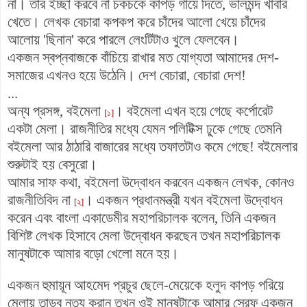
না। তাঁর ইচ্ছা করবে না চকচকে কাপড় গায়ে দিতে, ভালমন্দ খাবার
খেতে। লেখক বেচারা কপকপ করে চাঁদের আলো খেয়ে চাঁদের
আলোয় 'ছিনান' করে পারলে লেংটিটাও খুলে ফেলবেন।
একজন স্বপ্নবাজকে বাঁচিয়ে রাখার মত যোগ্যতা আমাদের দেশ-
সমাজের এখনও হয়ে উঠেনি। দেশ বেচারা, বেচারা দেশ!
...
অন্য প্রসঙ্গ, বইমেলা
। বইমেলা এখন হয়ে গেছে কর্পোরেট
[১]
একটা মেলা। রাজনীতির মধ্যে যেমন পলিটিক্স ঢুকে গেছে তেমনি
বইমেলা আর ঠাঠারি বাজারের মধ্যে তফাতটাও কমে গেছে! বইমেলার
শুরুটাই হয় বেসুরো।
আমার সাফ কথা, বইমেলা উদ্বোধন করবেন একজন লেখক, কোনও
রাজনীতিবিদ না
। একজন প্রধানমন্ত্রী যখন বইমেলা উদ্বোধন
[২]
করেন এবং বাংলা একাডেমীর মহাপরিচালক বলেন, তিনি একজন
বিশিষ্ট লেখক হিসাবে মেলা উদ্বোধন করছেন তখন
মহাপরিচালক
মানুষটাকে আমার বড়ো খেলো মনে হয়।
একজন হুমায়ূন আহমেদ প্রচুর ছেলে-মেয়েকে হলুদ কাপড় পরিয়ে
মেলায় তান্ডব নৃত্য করান তখন ওই মানুষটাকে আমার স্রেফ একজন