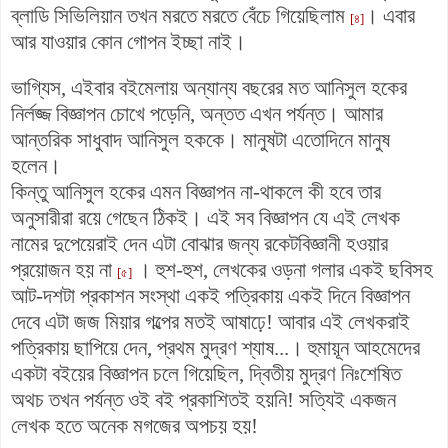
ব্লাডি সিভিলিয়ান তখন মরতে মরতে বেঁচে গিয়েছিলাম
। এবার
[৪]
আর যাওয়ার কোন গোপন ইচ্ছা নাই।
ভাগ্যিস, এইবার বইমেলায় অন্যান্য বছরের মত আনিসুল হকের
নির্লজ্জ বিজ্ঞাপন চোখে পড়েনি, অন্তত এখন পর্যন্ত। আমার
আন্তরিক সাধুবাদ আনিসুল হককে। মানুষটা এতোদিনে মানুষ
হলেন।
কিন্তু আনিসুল হকের এমন বিজ্ঞাপন না-থাকলে কী হবে তার
অনুসারীরা রয়ে গেছেন ঠিকই। এই সব বিজ্ঞাপন যে এই লেখক
নামের দুপেয়েরাই দেন এটা বোঝার জন্য রকেটবিজ্ঞানী হওয়ার
প্রয়োজন হয় না
। হুশ-হুশ, লেখকের ওড়না গলার একই ছবিসহ
[৫]
আট-দশটা প্রকাশন সংস্থা একই পত্রিকায় একই দিনে বিজ্ঞাপন
দেবে এটা জজ মিয়ার গল্পের মতই আষাঢ়ে! আবার এই লেখকরাই
পত্রিকায় ছাপিয়ে দেন, প্রথম মুদ্রণ শ্যাষ...। হুমায়ূন আহমেদের
একটা বইয়ের বিজ্ঞাপন চলে গিয়েছিল, দ্বিতীয় মুদ্রণ নিঃশেষিত
অথচ তখন পর্যন্ত ওই বই প্রকাশিতই হয়নি! সত্যিই একজন
লেখক হতে অনেক মগজের অপচয় হয়!