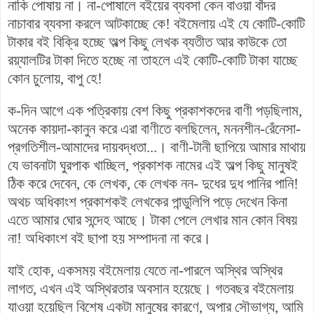
নাকি পোষায় না। না-পোষালে বইয়ের ব্যবসা কেন বাওয়া বাঁদর
নাচাবার ব্যবসা করলে আটকাচ্ছে কে! বইমেলায় এই যে কোটি-কোটি
টাকার বই বিক্রি হচ্ছে অল্প কিছু লেখক ব্যতীত আর কাউকে তো
রয়্যালটির টাকা দিতে হচ্ছে না তাহলে এই কোটি-কোটি টাকা যাচ্ছে
কোন চুলোয়, বাপু হে!
ক-দিন আগে এক পত্রিকায় বেশ কিছু প্রকাশকদের বাণী পড়ছিলাম,
অনেক কায়দা-কানুন করে এরা বাণীতে বলছিলেন, মননশীন-রেঁনেসা-
প্রগতিশীল-আমাদের দায়বদ্ধতা...। বাণী-টানী ছাপিয়ে আমার মাথায়
যে ভাবনাটা ঘুরপাক খাচ্ছিল, প্রকাশক নামের এই অল্প কিছু মানুষই
ঠিক করে দেবেন, কে লেখক, কে লেখক নন- দুধের দুধ পানির পানি!
অথচ অধিকাংশ প্রকাশকই লেখকের পান্ডুলিপি পড়ে দেখেন কিনা
এতে আমার ঘোর সন্দেহ আছে। টাকা পেলে লেখার মান কোন বিষয়
না! অধিকাংশ বই ছাপা হয় সম্পাদনা না করে।
যাই হোক, একসময় বইমেলায় যেতে না-পারলে অস্থির অস্থির
লাগত, এখন এই অস্থিরতার অবসান হয়েছে। গতবছর বইমেলায়
যাওয়া হয়েছিল বিশেষ একটা মানুষের কারণে, অপার সৌভাগ্য, আমি