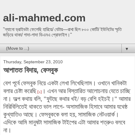
ali-mahmed.com
"ন্যানো ড্রাইভটা ফেলেছি হারিয়ে/ যেটায়—রাখা ছিল ৮০০ কোটি/ ইউনিটের স্মৃতি
জড়িয়ে থাকা/ গাদা-গাদা ডিএনএ প্রোফাইল।"
▼
Thursday, September 23, 2010
আপাতত বিদায়, ফেসবুক
বেশ পূর্বে ফেসবুক নিয়ে একটা লেখা লিখেছিলাম। ওখানে খানিকটা
বলার চেষ্টা করেছি
। এখন আর বিস্তারিত আলোচনায় যেতে চাচ্ছি
[১]
না। অল্প কথায় বলি, "ফুটছে কথার খই/ বড় বেশি হইচই।" আমার
নিরিবিলিতেই থাকতে ভাল লাগে- অসামাজিক হিসাবে আমার যথেষ্ঠ
কুখ্যাতিও আছে। ফেসবুককে বলা হয়, সামাজিক নেটওয়ার্ক।
এদিকে আমি মানুষটা সামাজিক টাইপের এটা আমার শত্রুও বলবে
না।