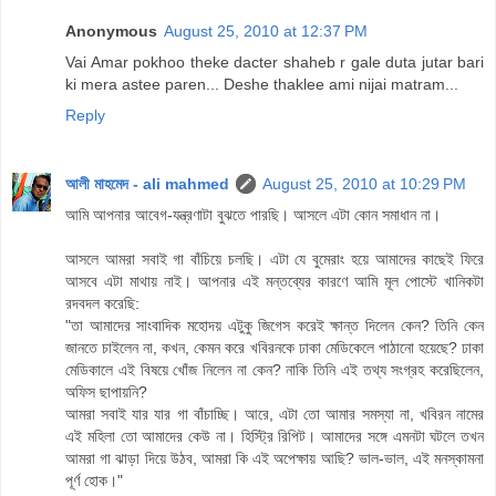
Anonymous
August 25, 2010 at 12:37 PM
Vai Amar pokhoo theke dacter shaheb r gale duta jutar bari
ki mera astee paren... Deshe thaklee ami nijai matram...
Reply
আলী মাহমেদ - ali mahmed
August 25, 2010 at 10:29 PM
আমি আপনার আবেগ-যন্ত্রণাটা বুঝতে পারছি। আসলে এটা কোন সমাধান না।
আসলে আমরা সবাই গা বাঁচিয়ে চলছি। এটা যে বুমেরাং হয়ে আমাদের কাছেই ফিরে
আসবে এটা মাথায় নাই। আপনার এই মন্তব্যের কারণে আমি মূল পোস্টে খানিকটা
রদবদল করেছি:
"তা আমাদের সাংবাদিক মহোদয় এটুকু জিগেস করেই ক্ষান্ত দিলেন কেন? তিনি কেন
জানতে চাইলেন না, কখন, কেমন করে খবিরনকে ঢাকা মেডিকেলে পাঠানো হয়েছে? ঢাকা
মেডিকালে এই বিষয়ে খোঁজ নিলেন না কেন? নাকি তিনি এই তথ্য সংগ্রহ করেছিলেন,
অফিস ছাপায়নি?
আমরা সবাই যার যার গা বাঁচাচ্ছি। আরে, এটা তো আমার সমস্যা না, খবিরন নামের
এই মহিলা তো আমাদের কেউ না। হিস্ট্রি রিপিট। আমাদের সঙ্গে এমনটা ঘটলে তখন
আমরা গা ঝাড়া দিয়ে উঠব, আমরা কি এই অপেক্ষায় আছি? ভাল-ভাল, এই মনস্কামনা
পূর্ণ হোক।"