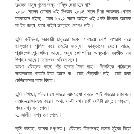
দুইজন মানুষ খুনের জন্য শাস্তি দেয়া হবে না?
২০১০ সালের তোমার এই চিৎকার ২০১৪ সালে গিয়া ডাক্তার-পেশার
ব্যবচ্ছেদ হইছে। আর ২০২৬ সালে আইসা ওই একই চিৎকার আরেক
মা-টার জন্য, যারে গাইনি ডাক্তার দেখেও নাই।
তুমি কইছিলা, সরকারী চাকুরের মধ্যে সবচেয়ে বেশি অপরাধ করে
ডাক্তার। পুলিশ করে পেটের জন্যে। ডাক্তারের বেতন আছে,
প্রাইভেট প্র্যাকটিস আছে, ওষুধ কোম্পানির অন্তর্বাস ব্যতীত সব
উপহার আছে। তারপরও খবিরন মরে।
কারণ খবিরনের কাছে পাঁচ হাজার টাকা নাই। ক্লিনিকে পাঠাইলে
ডাক্তারের পকেটে টাকা আসে না। তাই দৌড়ঝাঁপ নাই। তাই ঢাকা
মেডিকেলের নামে বিদায়।
তুমি লিখছো, খবিরন যে শহরে আত্মহত্যা করছে সেই শহরের লোকজন
নামায-রোজা-হজ করে। অথচ মা-টা যখন পেট ফাইটা রাস্তায় পড়লো,
শহর নগ্ন হয়া গেল।
হ, আলী। নগ্ন হয়া গেছে।
তুমি কইছো, আমরা নপুংসক। খবিরনের বিরুদ্ধেই মামলা ঠুইকা দিতে