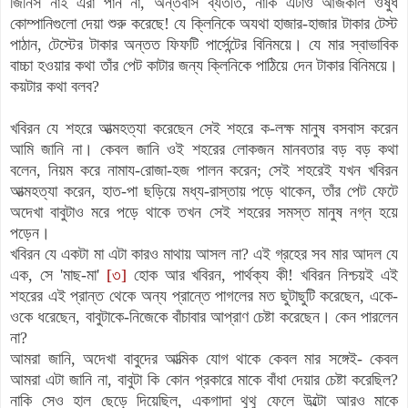
জিনিস নাই এরা পান না, অন্তর্বাস ব্যতীত, নাকি এটাও আজকাল ওষুধ
কোম্পানিগুলো দেয়া শুরু করেছে! যে ক্লিনিকে অযথা হাজার-হাজার টাকার টেস্ট
পাঠান, টেস্টের টাকার অন্তত ফিফটি পার্সেন্টের বিনিময়ে। যে মার স্বাভাবিক
বাচ্চা হওয়ার কথা তাঁর পেট কাটার জন্য ক্লিনিকে পাঠিয়ে দেন টাকার বিনিময়ে।
কয়টার কথা বলব?
খবিরন যে শহরে আত্মহত্যা করেছেন সেই শহরে ক-লক্ষ মানুষ বসবাস করেন
আমি জানি না। কেবল জানি ওই শহরের লোকজন মানবতার বড় বড় কথা
বলেন, নিয়ম করে নামায-রোজা-হজ পালন করেন; সেই শহরেই যখন খবিরন
আত্মহত্যা করেন, হাত-পা ছড়িয়ে মধ্য-রাস্তায় পড়ে থাকেন, তাঁর পেট ফেটে
অদেখা বাবুটাও মরে পড়ে থাকে তখন সেই শহরের সমস্ত মানুষ নগ্ন হয়ে
পড়েন।
খবিরন যে একটা মা এটা কারও মাথায় আসল না? এই গ্রহের সব মার আদল যে
এক, সে 'মাছ-মা'
[৩]
হোক আর খবিরন, পার্থক্য কী! খবিরন নিশ্চয়ই এই
শহরের এই প্রান্ত থেকে অন্য প্রান্তে পাগলের মত ছুটাছুটি করেছেন, একে-
ওকে ধরেছেন, বাবুটাকে-নিজেকে বাঁচাবার আপ্রাণ চেষ্টা করেছেন। কেন পারলেন
না?
আমরা জানি, অদেখা বাবুদের আত্মিক যোগ থাকে কেবল মার সঙ্গেই- কেবল
আমরা এটা জানি না, বাবুটা কি কোন প্রকারে মাকে বাঁধা দেয়ার চেষ্টা করেছিল?
নাকি সেও হাল ছেড়ে দিয়েছিল, একগাদা থুথু ফেলে উল্টো আরও মাকে