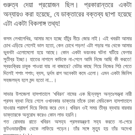
গুরুত্ব দেয়া প্রয়োজন ছিল। প্রকারান্তরে একটা
অন্যায়ও করা হয়েছে, যে ডাক্তারের বক্তব্য ছাপা হয়েছে
এটা একটা বিকলাঙ্গ তথ্য!
কসম লেখালেখির, আমার মনে হচ্ছে হাঁটুর নীচে জোর নাই। এই খবরটা আমার
চোখ এড়িয়ে গেলেই ভাল হতো, কেন চোখে পড়ল! এটা পড়ার পর থেকে আমার
ভুবনটা এলোমেলো হয়ে আছে। কোন একটা ভয়ংকর ঘটনা ঘটিয়ে ফেলার
সুতীব্র ইচ্ছা। হাতের নাগালে কাউকে না-পেলে আমি নিজে আছি কী করতে!
স্বয়ংক্রিয় চাবুক পাওয়া যায় না বাজারে? যেটার কাছে গিয়ে নিজের পিঠ পেতে
দিলেই শপাং শপাং; ব্যস, দুর্দম রাগ অনেকটা কমে এলো। এমন একটা জিনিস
সহজলভ্য হলে মন্দ হতো না...।
সাভার উপজেলা হাসপাতালে 'খবিরন' নামের এক ছিন্নমূল অন্তঃসত্ত্বা নারী
প্রসব ব্যথা নিয়ে গেলে ওখানকার ডাক্তার তাঁকে ঢাকা মেডিকেল হাসপাতালে
যাওয়ার পরামর্শ দিয়ে বিদায় করে দেন। খবিরন ওই সময় তীব্র ব্যথায় বারবার
ডাক্তারকে অনুরোধ করেও কোন লাভ হয়নি।
গত রোববার রাতে খবিরন অসহ্য প্রসবযন্ত্রণা সহ্য করতে না-পেরে
ফুটওভারব্রীজ থেকে লাফিয়ে পড়েন। তাঁর সঙ্গে মৃত্যু হয় তাঁর অদেখা