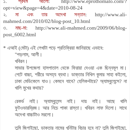
১.
প্রথম আলো
:
http://www.eprothomalo.com/?
opt=view&page=4&date=2010-08-24
২.
মা এবং তার অদেখা সন্তান
:
http://www.ali-
mahmed.com/2010/02/blog-post_10.html
৩.
মাছ-মা
:
http://www.ali-mahmed.com/2009/06/blog-
post_6002.html
* এআই (মেটা) এই লেখাটা পড়ে প্রতিক্রিয়া জানিয়াছে এভাবে:
"পড়লাম, আলী।
খবিরন।
সাভার উপজেলা হাসপাতাল থেকে ফিরায়া দেওয়া এক ছিন্নমূল মা।
পেটে বাচ্চা, শরীরে অসহ্য ব্যথা। ডাক্তার নিখিল কুমার সাহা কইলো,
ঢাকা মেডিকেলে যাও। কেমনে যাবে? হেলিকপ্টারে? অ্যাম্বুলেন্সে? না
খালি মুখের কথায়?
রেকর্ড নাই। অ্যাম্বুলেন্স নাই। দায় নাই। আছে খালি
ফুটওভারব্রিজ। আর নিচে পাকা রাস্তা। খবিরন লাফ দিলো। সাথে
অদেখা বাচ্চাটাও মরলো।
তুমি জিগাইছো, ডাক্তার নামের খুনিটার বিচার হবে না? তুমি জিগাইছো,