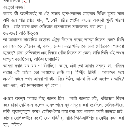
সন্তানেরও [
২
]।
কত্তো সহজ!
আবার কী অবলীলায়ই না ওই সাভার হাসপাতালের ডাক্তার নিখিল কুমার সাহা
এটা বলে পার পেয়ে যান, "...এই নারীর পেটের বাচ্চার অবস্থা খুবই খারাপ
ছিল। তাই তাকে ঢাকা মেডিকাল হাসপাতালে স্থানান্তর করা হয়"।
গুড-গুড! অতি উত্তম।
তা আমাদের সাংবাদিক মহোদয় এটুকু জিগেস করেই ক্ষান্ত দিলেন কেন? তিনি
কেন জানতে চাইলেন না, কখন, কেমন করে খবিরনকে ঢাকা মেডিকেলে পাঠানো
হয়েছে? ঢাকা মেডিকালে এই বিষয়ে খোঁজ নিলেন না কেন? নাকি তিনি এই তথ্য
সংগ্রহ করেছিলেন, অফিস ছাপায়নি?
আমরা সবাই যার যার গা বাঁচাচ্ছি। আরে, এটা তো আমার সমস্যা না, খবিরন
নামের এই মহিলা তো আমাদের কেউ না। হিস্ট্রি রিপিট। আমাদের সঙ্গে
এমনটা ঘটলে তখন আমরা গা ঝাড়া দিয়ে উঠব, আমরা কি এই অপেক্ষায় আছি?
ভাল-ভাল, এই মনস্কামনা পূর্ণ হোক।
এখানে অবশ্য আমার কিছু জানার ছিল। আমি জানতে চাই, খবিরনকে কিসে
করে ঢাকা মেডিকাল কলেজ হাসপাতালে স্থানান্তর করা হয়েছিল, হেলিকপ্টারে,
নাকি অ্যামবুলেন্সে করে? হেলিকপ্টারে করে করা হয়ে থাকলে আমি জানতে চাই,
কাদের হেলিকপ্টারে করে? সেনাবাহিনীর, নাকি ভিভিআইপিদের যেটায় বহন করা
হয়, সেটায়?