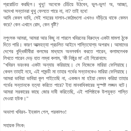
প্ররোচিত করছিল। থুথু! অনেকে চেঁচিয়ে উঠবেন, ভুল-ভুল! অ, আচ্ছা,
অদেখা সন্তানরা থুথু ফেলতে পারে না, না? তাই হবে!
আমি কেবল ভাবি, সেই শহরের দালান-কোঠাগুলো এখনও দাঁড়িয়ে থাকে কেমন
করে? কেন এখানে রোদ, কেন বৃষ্টি?
নপুংসক আমরা, আমরা আর কিছু না পারলে খবিরনের বিরুদ্ধে একটা মামলা ঠুকে
দিতে পারি। কারণ আত্মহত্যা প্রচলিত আইনে শাস্তিযোগ্য অপরাধ। আমাদের
দেশের বুদ্ধিজীবীরা কলমের মাধ্যমে অনলবর্ষন করতে পারেন, কলামলেখক
লিখতে পারেন দেড় হাত লম্বা কলাম, 'কী নিষ্ঠুর মা' এই শিরোনামে:
"খবিরন ভয়ংকর একটা অন্যায় করিয়াছে। সে নিজেকে মারিয়া ফেলিয়াছে।
কেবল তাহাই নহে, এই পাষন্ডী মা তাহার গর্ভের সন্তানকেও মারিয়া ফেলিয়াছে।
আমরা ভাবিয়া ভাবিয়া কূল পাইতেছি না, একজন মা হইয়া কেমন করিয়া তাহার
গর্ভের সন্তানকে হত্যা করিতে পারে? ইহা মানবাধিকারের সুস্পষ্ট লঙ্ঘন বটে।
আমরা সরকারের কাছে জোর দাবী করিতেছি, এই পাপিষ্ঠাকে উপযুক্ত শাস্তি
দেওয়া হউক।"
অভাগা খবিরন- ইহকাল গেল, পরকালও!
সহায়ক লিংক: