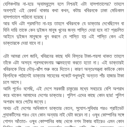
হেলিকপ্টার না-হয়ে
অ্যামবুলেন্স হলে নিশ্চয়ই এটা হাসপাতালের? তাহলে
অবশ্যই এই রেকর্ড থাকার কথা কখন, কটায় খবিরনকে ঢাকা মেডিকাল
হাসপাতালে পাঠানো হয়েছে।
আর যদি এটা প্রমাণিত না-হয় তাহলে খবিরনকে যে ডাক্তার দেখেছিলেন বা
যিনি দায়ি তাকে কেন দুইজন মানুষ খুনের জন্য শাস্তি দেয়া হবে না? প্রচলিত
আইনে দুইজন মানুষকে খুন করলে যে শাস্তি হয় এই শাস্তি কেন এই
ডাক্তারকে দেয়া যাবে না।
এটা আমরা বেশ জানি, খবিরনের কাছে যদি বিস্তর টাকা-পয়সা থাকত তাহলে
তাঁকে এটা অসহ্য প্রসববেদনায় আত্মহত্যা করতে হতো না। এই ডাক্তারই
খবিরনকে নিয়ে দৌড়-ঝাঁপ শুরু করে দিতেন। কারণ অন্তঃসত্ত্বা কাউকে কোন
ক্লিনিকে পাঠালেই ডাক্তার সাহেবের পকেটে শুধুশুধুই অন্তত পাঁচ হাজার টাকা
চলে আসে।
আমি পূর্বেও বলেছি, এই দেশে সরকারী চাকুরের মধ্যে সবচেয়ে বেশি অপরাধ
করে থাকেন আমাদের দেশের ডাক্তার। পুলিশ এদের কাছে কোন ছার! পুলিশ
অপরাধ করে পেটের জন্যে।
অথচ এই দেশের অধিকাংশ ডাক্তার বেতন, সুযোগ-সুবিধার পরও প্রাইভেট
প্র্যাকটিসের পরও হেন কোন অন্যায় নাই যেটা করেন না। ওষুধ কোম্পানির সঙ্গে
গোপন আঁতাত- ওষুধ কোম্পানির কাছ থেকে নগদ টাকার বাইরেও এমন কোন