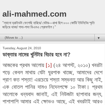
ali-mahmed.com
"ন্যানো ড্রাইভটা ফেলেছি হারিয়ে/ যেটায়—রাখা ছিল ৮০০ কোটি/ ইউনিটের স্মৃতি
জড়িয়ে থাকা/ গাদা-গাদা ডিএনএ প্রোফাইল।"
▼
Tuesday, August 24, 2010
ডাক্তার নামের খুনিটার বিচার হবে না?
আজকের প্রথম আলোয়
[১]
(
২৪ আগস্ট, ২০১০
) খবরটা
পড়ে কেবল মাথায় যেটা ঘুরপাক খাচ্ছে, আমাদের দেশে
প্রাণ কত শস্তা! এরচেয়ে শস্তা সম্ভবত আর কিছু নাই,
এক বোতল পানির দামও নিদেনপক্ষে ১০ টাকা। প্রথম
আলোকে ধন্যবাদ জানাই, এই নিউজটা ছাপাবার জন্য,
পাশাপাশি আমার এই ক্ষোভও আছে, এই খবরটাই আরও