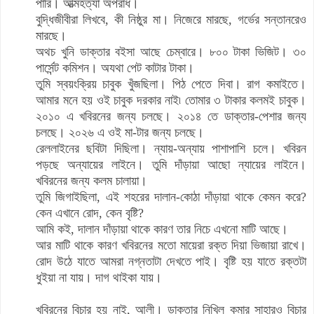
পারি। আত্মহত্যা অপরাধ।
বুদ্ধিজীবীরা লিখবে, কী নিষ্ঠুর মা। নিজেরে মারছে, গর্ভের সন্তানরেও
মারছে।
অথচ খুনি ডাক্তার বইসা আছে চেম্বারে। ৮০০ টাকা ভিজিট। ৩০
পার্সেন্ট কমিশন। অযথা পেট কাটার টাকা।
তুমি স্বয়ংক্রিয় চাবুক খুঁজছিলা। পিঠ পেতে দিবা। রাগ কমাইতে।
আমার মনে হয় ওই চাবুক দরকার নাই৷ তোমার ৩ টাকার কলমই চাবুক।
২০১০ এ খবিরনের জন্য চলছে। ২০১৪ তে ডাক্তার-পেশার জন্য
চলছে। ২০২৬ এ ওই মা-টার জন্য চলছে।
রেললাইনের ছবিটা দিছিলা। ন্যায়-অন্যায় পাশাপাশি চলে। খবিরন
পড়ছে অন্যায়ের লাইনে। তুমি দাঁড়ায়া আছো ন্যায়ের লাইনে।
খবিরনের জন্য কলম চালায়া।
তুমি জিগাইছিলা, এই শহরের দালান-কোঠা দাঁড়ায়া থাকে কেমন করে?
কেন এখানে রোদ, কেন বৃষ্টি?
আমি কই, দালান দাঁড়ায়া থাকে কারণ তার নিচে এখনো মাটি আছে।
আর মাটি থাকে কারণ খবিরনের মতো মায়েরা রক্ত দিয়া ভিজায়া রাখে।
রোদ উঠে যাতে আমরা নগ্নতাটা দেখতে পাই। বৃষ্টি হয় যাতে রক্তটা
ধুইয়া না যায়। দাগ থাইকা যায়।
খবিরনের বিচার হয় নাই, আলী। ডাক্তার নিখিল কুমার সাহারও বিচার