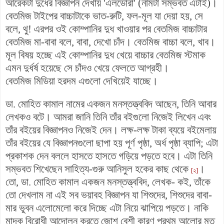
আরেকটা দুধের বিজ্ঞাপন দেখায় 'এলডোরা'
(নামটা সম্ভবত এটাই)
।
বেতমিজ টাইপের বাচ্চাটাকে ভাত-রুটি, ফল-মূল যা দেয়া হয়, সে
বলে, থু! এরপর ওই কোম্পানির দুধ খাওয়ার পর বেতমিজ বাচ্চাটার
বেতমিজ মা-বাবা বলে, বাবা, দেখো চাঁদ। বেতমিজ বাচ্চা বলে, খাব।
মূল বিষয় হচ্ছে এই কোম্পানির দুধ খেয়ে বাচ্চার বেতমিজ স্টমাক
এমন দুর্ধর্ষ হয়েছে সে চাঁদও খেয়ে ফেলতে আগ্রহী।
বেতমিজ মিডিয়া হরদম এগুলো দেখিয়েই যাচ্ছে।
ডা. মোহিত কামাল নামের একজন মনস্তত্ত্ববিদ আছেন, তিনি আবার
লেখকও বটে। আমরা জানি তিনি তাঁর বইগুলো নিজেই লিখেন এবং
তাঁর বইয়ের বিজ্ঞাপনও নিজেই দেন। লক্ষ-লক্ষ টাকা ব্যয়ে বইমেলায়
তাঁর বইয়ের যে বিজ্ঞাপনগুলো ছাপা হয় পূর্ণ পৃষ্ঠা, অর্ধ পৃষ্ঠা ব্যাপি; এটা
প্রকাশক দেন বললে হাসতে হাসতে গড়িয়ে পড়তে হবে। এটা তিনি
সম্ভবত শিখেছেন সাহিত্য-গুরু আনিসুল হকের কাছ থেকে
।
[২]
তো, ডা. মোহিত কামাল একজন মনস্তত্ত্ববিদ, লেখক- কই, তাঁকে
তো দেখলাম না এই সব ভয়াবহ বিজ্ঞাপন যা শিশুদের, শিশুদের বাবা-
মার ভুবন এলোমেলো করে দিচ্ছে এটা নিয়ে ঝাপিয়ে পড়তে। নাকি
মাদক বিরোধী আন্দোলন করতে জোশ বেশী কারণ প্রথম আলোর মত