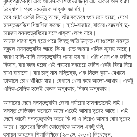
বুদ্ধিপ্রতিবন্ধী এবং অটিস্টিক শিশুদের জন্য এটা একটা অসাধারণ
উদ্যোগ। প্রধানমন্ত্রীকে সাধুবাদ জানাই।
তবে ছোট্ট একটা কিন্তু আছে, তাঁর বক্তব্য শুনে মনে হচ্ছে, দেশে
মনস্তত্ত্ববিদে গিজগিজ করছে। হাটে-বাজারে, বাইরে বেরুলেই দু-
চারজন মনস্তত্ত্ববিদের সঙ্গে ধাক্কা লেগে যাবে।
আমার ধারণা ভুল হতে পারে কিন্তু অতি উন্নত দেশগুলোর সমস্ত
স্কুলে মনস্তত্ত্ববিদ আছে কি না এতে আমার খানিক সন্দেহ আছে।
কারণ হালি-হালি মনস্তত্ত্ববিদ পয়দা হয় না। এটা এমন এক জটিল
বিজ্ঞান, যার কাজ হচ্ছে এই গ্রহের সবচেয়ে জটিল একটা বিষয় নিয়ে
মাথা ঘামানো। যার চালু নাম মস্তিষ্ক, এক নিতল কুয়া- যেখানে
তাকালে চোখ ধাঁধিয়ে যায়। যেখানে খেলা করে আলো-আধার। একটু
এদিক-সেদিক হলেই কেবল অন্ধকার, নিকষ অন্ধকার।
আমাদের দেশে মনস্তত্ত্ববিদ জেলা পর্যায়ের হাসপাতালেই নাই।
সমস্ত মেডিকাল কলেজে আছে এতেই আমার সন্দেহ আছে। এই
দেশে আদৌ মনস্তত্ত্ববিদ আছে কি না এ নিয়েও আমার ঘোর সন্দেহ
আছে। সন্দেহের বীজটা কোত্থেকে আসল একটু বলি,
হুমায়ূন আহমেদ শিলালিপিতে (
২৮ মে, ২০১০
) লিখেছেন,