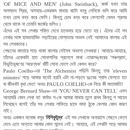
'OF MICE AND MEN' (John Steinback),
জর্জ যখন তার
অসম্ভব প্রিয়, অসহায়-একরকম মাথায় খাটো বন্ধু লেনিকে গুলি করে আমি
তখন চোখ বন্ধ করে ফেলি। কিন্তু চোখ বন্ধ করে ফেললেই যেমন প্রলয়
থেমে থাকে না তেমনি জর্জের গুলিও।
এঁদের এই সব লেখার শক্তি দেখে হতভম্ব হয়ে যেতে হয়।
এঁদের এই সব
লেখার সঙ্গে হাড্ডাহাড্ডি লড়াইয়ের যোগ্যতার অভাব নেই আমাদের বাংলার এই
সব লেখকদের।
পেছনের কাতারে পড়ে থাকা বাংলার সেইসব অভাগা লেখকরা। আহারে-আহারে,
তাঁদের একেকটা হাত সোনাপানির প্রলেপে মাখা -তারাশঙ্করের 'পঞ্চগ্রাম',
বিভূতিভূষণের 'আরণ্যক' খাঁটি সোনা ফেলে দেই কেমন করে?
Paulo Coelho-এর
'The Alchemist
পড়িনি কিন্তু তার 'eleven
minutes' পড়ে আমার মনেই হয়নি এটা না-পড়লে দুঃখের শ্বাস ফেলতে হত
বা জীবনটা বৃথা যেত! অথচ PAULO COELHO-কে নিয়ে কী মাতামাতি!
George Bernard Shaw-এর 'YOU NEVER CAN TELL' এমন
আহামরি কোন লেখা না! বার্নাড শ-কে আমরা মাথায় তুলে রাখব কিন্তু শ সাহেব
লিখেছেন বলেই তাঁর সব লেখায় লাফিয়ে ছাদে মাথা ঠুকে ফেলার কোন কারণ
নাই।
অথচ একজন মনোজ বসুর '
নিশিকুটুম্ব
' এই সব লেখাকে অনায়াসে পেছনে ফেলে
দেবে এতে অন্তত আমার কোন সন্দেহ নেই। আহারে, এই লেখাটা পড়ে আমার