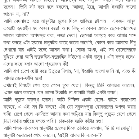
হলেন। তিনি ফট করে বলে বসলেন, 'আচ্ছা, ইয়ে, আপনি ইংরাজি ভালো
জানেন না, না'?
আমি বেদনাহত হয়ে মানুষটার মুখের দিকে তাকিয়ে রইলাম। একজন মানুষ
এতোটা হৃদয়হীন হয় কেমন করে! অন্য কিছু না কেবল এখানে ছেলে-পেলেদের
সামনে আমাকে অপদস্ত করা, লজ্জা দেয়া। ছেলেরা আগ্রহ করে আমার সঙ্গে
কথা বলছে এটা হয়তো মানুষটার কাছে ভালো লাগেনি, কেমন করে আমাকে নীচু
দেখানো যায় এটাই হচ্ছে আসল কথা। সোজা অংক, এই সব ছেলেদেরকে
বুঝিয়ে দেয়া আমি ছদুরুদ্দিন-মদুরুদ্দিন টাইপের একটা মানুষ। এটা সত্য হলেও
এদের কাছে বলার আদৌ প্রয়োজন কী!
আমি রাগ চেপে ছোট্ট করে উত্তর দিলাম, 'না, ইংরাজি ভালো জানি না, এতে কী
আমার জেল-ফাঁসি হবে!
এখানেই বিষয়টা শেষ হয়ে গেলে চুকে যেত। কিন্তু তিনি আবারও বললেন,
'এমন ভাবে বলছেন যেন
ভালো
ইংরাজি না-জানাটা বিরাট একটা কাজ'।
আমি প্রচন্ড ক্রুদ্ধ হলাম। অতি শিক্ষিত একটা ছেলে- বাইরে পড়াশোনা
করেছে, এ এই সব কি বলছে! এটা তো স্কুলপড়ুয়া ছোকরাদের ঝগড়া করার
ভঙ্গি! রেগে গেলে এমনিতে আমার কথা জড়িয়ে যায় কিন্তু প্রচন্ড রেগে গেলে
ঠান্ডা মাথায় গুছিয়ে বলতে পারি। চাক-চাক বরফি কাটার মত!
আমি পলক না-ফেলে মানুষটার চোখের দিকে তাকিয়ে বললাম, 'ছি ছি মা বোভু'।
মানুষটা ভেবাচেকা খেয়ে বললেন, 'এইটা আবার কি বললেন'?