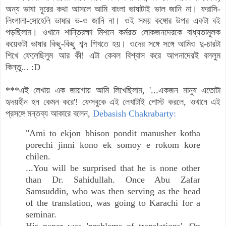
অন্য ভাষা দূরের কথা আসলে আমি বাংলা ভাষাটাই ভাল জানি না। ফরাসি-
লিংগালা-সোহেলি ভাষার ভ-ও জানি না। ওই সময় কঙ্গোর উপর একটা বই
পড়ছিলাম। ওখানে শান্তিরক্ষা মিশনে কর্মরত লোকজনদেরকে বাধ্যতামূলক
কয়েকটা ভাষার
কিছু-কিছু শব্দ শিখতে হয়। ওদের সঙ্গে সঙ্গে আমিও দু-চারটা
শিখে ফেলেছিলুম আর কী! এটা কেবল বিশ্বাস করে আপনাদেরই বললুম
কিন্তু... :D
***এই লেখায় এক জায়গায় আমি লিখেছিলাম, '...একজন মানুষ এতোটা
হৃদয়হীন হন কেমন করে'! ফেসবুকে এই লেখাটাই পোস্ট করলে, ওখানে এই
প্রসঙ্গে মন্তব্য আকারে বলেন,
Debasish Chakrabarty:
"Ami to ekjon bhison pondit manusher kotha
porechi jinni kono ek somoy e rokom kore
chilen.
...You will be surprised that he is none other
than Dr. Sahidullah. Once Abu Zafar
Samsuddin, who was then serving as the head
of the translation, was going to Karachi for a
seminar.
His paper was 'problems of translations'. On