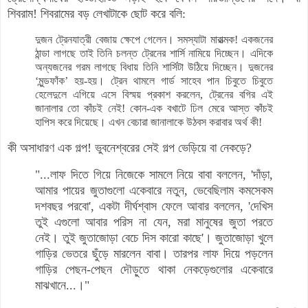
শিবরাম! শিবরামের বড় লেখাটাকে ছোট করে বলি:
দুজন ট্রেনযাত্রী বেজায় ক্ষেপে গেলেন। সমস্যাটা মারাত্মক! একজনের
ঠান্ডা লাগছে তাই তিনি চলন্ত ট্রেনের শার্সি নামিয়ে দিচ্ছেন। এদিকে
অন্যজনের গরম লাগছে বিধায় তিনি শার্সিটা উঠিয়ে দিচ্ছেন। দুজনের
‘মুন্ডফাঁক’ হয়-হয়। ট্রেন থামলে গার্ড সাহেব পান চিবুতে চিবুতে
হেলেদুলে এগিয়ে এসে বিস্ময় প্রকাশ করলেন, ট্রেনের বগির এই
জানালার তো কাঁচই নেই! কোন-এক বখাটে ঢিল মেরে আস্ত কাঁচই
হাপিস করে দিয়েছে। এখন বেচারা জানালাকে উঠবস করাবার অর্থ কী!
কী অসাধারণ এক গল্প! ভুবনেশ্বরের সেই গল্প ভেড়িয়ে বা নেকড়ে?
"
...লাফ দিতে গিয়ে নিজেকে সামলে নিয়ে বাবা বললেন, 'দাঁড়া,
আমার পায়ের জুতাগুলো একেবারে নতুন, ভেবেছিলাম কমসেকম
দশবছর পরবো', একটা দীর্ঘশ্বাস ফেলে আবার বললেন, 'দেখিস
তুই এগুলো আবার পরিস না যেন, মরা মানুষের জুতা পরতে
নেই। তুই জুতাজোড়া বেচে দিস কারো কাছে'। জুতাজোড়া খুলে
গাড়ির ভেতরে ছুঁড়ে মারলেন বাবা। তারপর লাফ দিয়ে পড়লেন
গাড়ির পেছন-পেছন দৌড়ুতে থাকা নেকড়েগুলোর একেবারে
মাঝখানে...।"