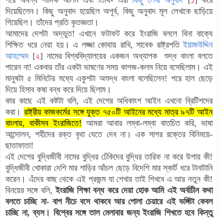
দিয়েছিলেন। কিছু অনুবাদ হয়েছিল অপূর্ব, কিছু অনুবাদ মূল লেখাকে ছাড়িয়ে
গিয়েছিল। তাঁদের প্রতি কৃতজ্ঞতা।
আমাদের দেশটা অদ্ভুত! এখানে ফটাফট করে ইংরাজি বললে বিনা বাক্যে
শিক্ষিত ধরে নেয়া হয়। এ লজ্জা কোথায় রাখি, সাবেক রাষ্ট্রপতি
ইয়াজউদ্দিন
আহম্মেদ
[
২
] নামের বিশ্ববিদ্যালয়ের একজন অধ্যাপক শুদ্ধ বাংলা বলতে
পারেন না! একবার তাঁর একটা ভাষণের সময় কাগজ-কলম নিয়ে বসেছিলাম। এই
মানুষটা ৫ মিনিটের মধ্যে একুশটা অশুদ্ধ বাংলা বলেছিলেন! পরে হাল ছেড়ে
দিয়ে হিসাব কষা বন্ধ করে দিয়ে ছিলাম।
কার কাছে এই কষ্টটা বলি, এই দেশের অধিকাংশ আইন এখনো ব্রিটিশদের
করা।
রাষ্ট্রীয় কাজকর্মের সঙ্গে যুক্ত ৭৫০টি আইনের মধ্যে মাত্র ৯৭টি আইন
বাংলায়, বাকীসব ইংরাজিতে!
আমরা আবার
লম্বা-লম্বা বাতচিত করি, ভাষা
আন্দোলন, শহীদের রক্ত বৃথা যেতে দেব না। এক সাগর রক্তের বিনিময়ে-
ছাতাফাতা!
এই দেশের বুদ্ধিজীবী নামের বুদ্ধির ঢেঁকিদের বুদ্ধির তারিফ না করে উপায় কী!
বুদ্ধিজীবী খোকারা দেশি মার শাড়ির আঁচল ছেড়ে বিদেশি মার স্কার্ট ধরে টানাটানি
করেন। এঁদের কাছ থেকে এই প্রজন্ম যা শেখার তাই শিখবে এ আর নতুন কী!
বিনয়ের সঙ্গে বলি,
ইংরাজি শিক্ষা বন্ধ করে দেয়া হোক আমি এই অর্বাচীন কথা
বলতে চাচ্ছি না- বাপ নীচে বসে থাকবে আর পোলা চেয়ারে এই ভঙ্গিটা কেবল
চাচ্ছি না, ব্যস। বিশ্বের সঙ্গে তাল মেলাবার জন্য ইংরাজি শিখতে হবে কিন্তু