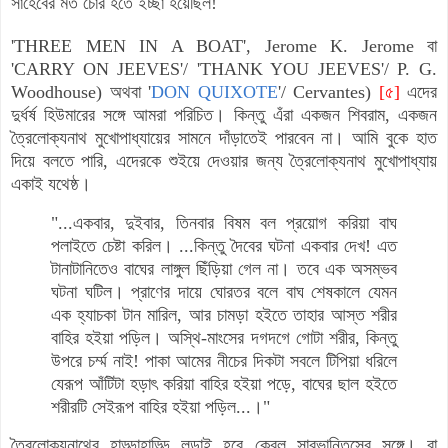
সাহেবের মত চোর হতে ইচ্ছা হয়েছিল!
'THREE MEN IN A BOAT', Jerome K. Jerome বা
'CARRY ON JEEVES'/ 'THANK YOU JEEVES'/ P. G.
Woodhouse) অথবা '
DON QUIXOTE
'/ Cervantes)
[৫]
এদের
দুর্ধর্ষ হিউমারের সঙ্গে আমরা পরিচিত। কিন্তু এঁরা একজন শিবরাম, একজন
ত্রৈলোক্যনাথ মুখোপাধ্যায়ের সামনে দাঁড়াতেই পারবেন না। আমি বুকে হাত
দিয়ে বলতে পারি, এদেরকে শুইয়ে দেওয়ার জন্য ত্রৈলোক্যনাথ মুখোপাধ্যায়
একাই যথেষ্ঠ।
"...একবার, দুইবার, তিনবার বিষম বল প্রয়োগ করিয়া বাঘ
পলাইতে চেষ্টা করিল। ...কিন্তু দৈবের ঘটনা একবার দেখ! এত
টানাটানিতেও বাঘের লাঙ্গুল ছিঁড়িয়া গেল না। তবে এক অসম্ভব
ঘটনা ঘটিল। প্রাণের দায়ে ঘোরতর বলে বাঘ শেষকালে যেমন
এক হ্যাচকা টান মারিল, আর চামড়া হইতে তাহার আস্ত শরীর
বাহির হইয়া পড়িল। অস্থি-মাংসের দগদগে গোটা শরীর, কিন্তু
উপরে চর্ম্ম নাই! পাকা আমের নীচের দিকটা সবলে টিপিয়া ধরিলে
যেরূপ আঁটিটা হড়াৎ করিয়া বাহির হইয়া পড়ে, বাঘের ছাল হইতে
শরীরটি সেইরূপ বাহির হইয়া পড়িল...।"
ত্রৈলোক্যনাথের হাড্ডাহাড্ডি লড়াই হবে
কেবল
সারভান্তিসের সঙ্গে। বা