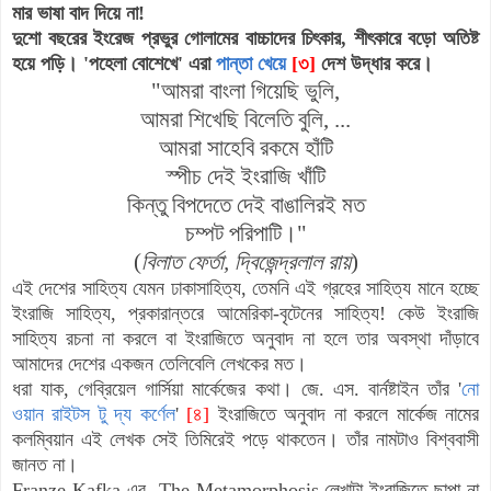
মার ভাষা বাদ দিয়ে না!
দুশো বছরের ইংরেজ প্রভুর গোলামের বাচ্চাদের চিৎকার, শীৎকারে বড়ো অতিষ্ট
হয়ে পড়ি। 'পহেলা বোশেখে' এরা
পান্তা খেয়ে
[৩]
দেশ উদ্ধার করে।
"আমরা বাংলা গিয়েছি ভুলি,
আমরা শিখেছি বিলেতি বুলি, ...
আমরা সাহেবি রকমে হাঁটি
স্পীচ দেই ইংরাজি খাঁটি
কিন্তু বিপদেতে দেই বাঙালিরই মত
চম্পট পরিপাটি।"
(
বিলাত ফের্তা, দ্বিজেন্দ্রলাল রায়
)
এই দেশের সাহিত্য যেমন ঢাকাসাহিত্য, তেমনি এই গ্রহের সাহিত্য মানে হচ্ছে
ইংরাজি সাহিত্য, প্রকারান্তরে আমেরিকা-বৃটেনের সাহিত্য! কেউ ইংরাজি
সাহিত্য রচনা না করলে বা ইংরাজিতে অনুবাদ না হলে তার অবস্থা দাঁড়াবে
আমাদের দেশের একজন তেলিবেলি লেখকের মত।
ধরা যাক, গেব্রিয়েল গার্সিয়া মার্কেজের কথা। জে. এস. বার্নষ্টাইন তাঁর
'
নো
ওয়ান রাইটস টু দ্য কর্ণেল
'
[৪]
ইংরাজিতে অনুবাদ না করলে মার্কেজ নামের
কলম্বিয়ান এই লেখক সেই তিমিরেই পড়ে থাকতেন। তাঁর নামটাও বিশ্ববাসী
জানত না।
Franze Kafka-এর The Metamorphosis লেখাটা ইংরাজিতে ছাপা না