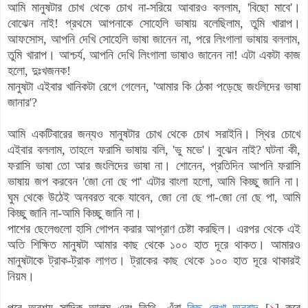
আমি মানুষটার চোখ থেকে চোখ না-সরিয়ে আবারও বললাম, 'বিছো মাবে'।
বোঝেন নাই! প্রথমে আপনাকে সোহেলি ভাষায় বলেছিলাম, তুমি খারাপ।
আফসোস, আপনি দেখি সোহেলি ভাষা জানেন না, পরে লিংগালা ভাষায় বললাম,
তুমি খারাপ। আশ্চর্য, আপনি দেখি লিংগালা ভাষাও জানেন না! এটা একটা কাজ
হলো, দুঃখজনক!
মানুষটা এইবার খানিকটা রেগে গেলেন, 'আমার কি ঠেকা পড়েছে জংলিদের ভাষা
জানার'?
আমি একটিবারের জন্যও মানুষটার চোখ থেকে চোখ সরাইনি। স্থির চোখে
এইবার বললাম, তাহলে ফরাসি ভাষায় বলি, 'ভু মভে'। বুঝেন নাই? ঘটনা কী,
ফরাসি ভাষা তো আর জংলিদের ভাষা না। শোনেন, প্রতিদিন আপনি ফরাসি
ভাষায় জপ করবেন 'জো নো ছে পা' এটার বাংলা হলো, আমি কিচ্ছু জানি না।
ঘুম থেকে উঠেই অনবরত বকে যাবেন, জো নো ছে পা-জো নো ছে পা, আমি
কিচ্ছু জানি না-আমি কিচ্ছু জানি না।
পাশের ছেলেগুলো হাসি গোপন করার আপ্রাণ চেষ্টা করছিল। এরপর থেকে এই
অতি শিক্ষিত মানুষটা আমার কাছ থেকে ১০০ হাত দূরে থাকত। আমারও
মানুষটাকে ট্রাক-ট্রাক লাগত। ট্রাকের কাছ থেকে ১০০ হাত দূরে থাকারই
নিয়ম।
পরে অবশ্য সাদিক আলম এবং তিথি- এঁরা
কিছু লেখা অনুবাদ
[
১
] করে