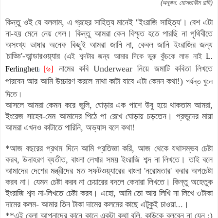
(অনুবাদ: মোসতাকীম রাহি)
কিন্তু ওই যে বললাম, এ গ্রহের সাহিত্য মানেই ''ইংরাজি সাহিত্য'। বেশ এটা
না-হয় মেনে নেয় গেল। কিন্তু আমরা কেন বিস্মৃত হতে পারছি না পৃথিবীতে
অসংখ্য ভাষার অনেক কিছুই আমরা জানি না, কেবল জানি ইংরাজির জন্য
'চাড্ডি'-আন্ডারওয়্যার
(
এই শব্দটার জন্য আমার দিকে ভুরু কুঁচকে লাভ নাই
L.
[৬]
নামের কবি Underwear নিয়ে জমাটি কবিতা লিখতে
Ferlinghett
i
পারবেন আর আমি উচ্চারণ করলে মাথা কাটা যাবে এটা কেমন কথা!
)
পর্যন্ত খুলে
দিতে।
আসলে আমরা কেমন করে ভুলি, ঘোড়ার এক পাশে উবু হয়ে থাকতাম আমরা,
ইংরেজ সাহেব-মেম আমাদের পিঠে পা রেখে ঘোড়ায় চড়তেন। প্রভুদের মায়া
আমরা এখনও কাটাতে পারিনি, অভ্যাস বলে কথা!
*আজ বছরের প্রথম দিনে আমি প্রতিজ্ঞা করি, আজ থেকে যথাসম্ভব চেষ্টা
করব, উদাহরণ ব্যতীত, বাংলা লেখার সময় ইংরাজি শব্দ না লিখতে। তাই বলে
আমাদের দেশের মন্ত্রীদের মত সফটওয়্যারের বাংলা 'নরোমতার' করার অপচেষ্টা
করব না। যেমন চেষ্টা করব না চেয়ারের বদলে কেদারা লিখতে। কিন্তু অহেতুক
ইংরাজি শব্দ না-লিখতে চেষ্টা করব। এহো, আমি তো আর লিখি না লিখে ৩টাকা
দামের কলম- আমার তিন টাকা দামের কলমের কাছে এটুকুই চাওয়া...।
**এই বেলা আপনাদের কানে কানে একটা কথা বলি, কাউকে বলবেন না যেন :)