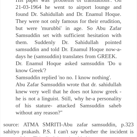
21-03-1964 he went to airport lounge and
found Dr. Sahidullah and Dr. Enamul Hoque.
They were not only famous for their erudition,
but were 'murubbi' in age. So Abu Zafar
Samsuddin set with sufficient hesitation with
them. Suddenly Dr. Sahidullah pointed
samsuddin and told Dr. Enamul Hoque now-a-
days he (samsuddin) translates from GREEK.
Dr. Enamul Hoque asked samsuddin 'Do u
know Greek'?
Samsuddin replied 'no no. I know nothing'.
Abu Zafar Samsuddin wrote that dr. sahidullah
knew very well that he does not know greek -
he is not a linguist. Still, why he-a personality
of his stature- attacked Samsuddin saheb
without any reason?"
source: ATMA SMRITI-Abu zafar samsuddin, p.323
sahityo prakash. P.S. I can't say whether the incident is