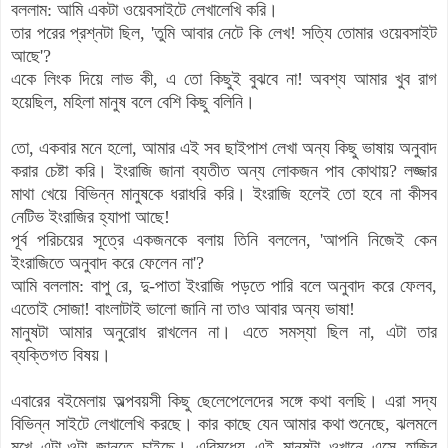
বললাম: আমি একটা ওয়েবসাইটে লেখালেখি করি।
তার পরের প্রশ্নটা ছিল, 'তুমি আবার নেটে কি লেখ! সত্যি তোমার ওয়েবসাইট
আছে'?
একে লিংক দিয়ে লাভ কী, এ তো কিছুই বুঝবে না! অবশ্য আমার খুব রাগ
হয়েছিল, মহিলা মানুষ বলে বেশি কিছু বলিনি।
তো, একবার মনে হলো, আমার এই সব ছাইপাশ লেখা অন্য কিছু ভাষায় অনুবাদ
করার চেষ্টা করি। ইংরাজি জানা ব্যতীত অন্য লোকজন পাব কোথায়? লজ্জার
মাথা খেয়ে বিভিন্ন মানুষকে ধরাধরি করি। ইংরাজি হলেই তো হবে না কীসব
নেটিভ ইংরাজির হ্যাপা আছে!
পূর্ব পরিচয়ের সূত্রে একজনকে বলায় তিনি বললেন, 'আপনি নিজেই কেন
ইংরাজিতে অনুবাদ করে ফেলেন না'?
আমি বললাম: বাপু রে, দু-পাতা ইংরাজি পড়তে পারি বলে অনুবাদ করে ফেলব,
এতোই সোজা! বাংলাটাই ভালো জানি না তাও আবার অন্য ভাষা!
মানুষটা আমার অনুরোধ রাখলেন না। এতে সমস্যা ছিল না, এটা তার
ব্যক্তিগত বিষয়।
এবারের বইমেলায় অল্পবয়সী কিছু ছেলেপেলেদের সঙ্গে কথা বলছি। এরা সদ্য
বিভিন্ন সাইটে লেখালেখি করছে। কার কাছে যেন আমার কথা শুনেছে, ঝলমলে
মুখে এটা-ওটা জানতে চাইছে। এরিমধ্যে এই মানুষটা ওখানে এসে হাজির