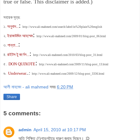
true or false. This disclaimer is added.)
সহায়ক সূত্র:
:
১.
অনুবাদ...
http://www.ali-mahmed.com/search/label/in%20plain%20english
:
২.
ইয়াজউদ্দিন আহম্মেদ
http://www.ali-mahmed.com/2009/01/blog-post_06.html
:
৩.
পান্তা...
:
৪.
রাইটস টু কর্ণেল...
http://www.ali-mahmed.com/2010/03/blog-post_31.html
:
৫.
DON QUIXOTE
http://www.ali-mahmed.com/2009/11/blog-post_13.html
.:
৬.
Underwear.
http://www.ali-mahmed.com/2009/12/blog-post_3336.html
আলী মাহমেদ - ali mahmed
সময়
6:20 PM
Share
5 comments:
admin
April 15, 2010 at 10:17 PM
অতি শিক্ষিত (!)গাড়লটারে দারুণ জবাব দিছেন। :D