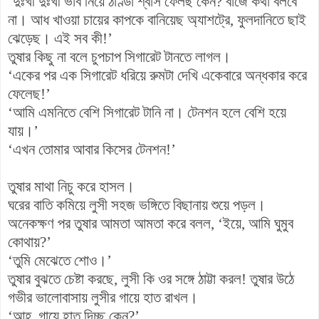
‘দুঃখী দুঃখী ভাব নিয়ে ঠাণ্ডা শ্বাস ফেলছ কেন? বাজে কথা বলবে
না। আধ খাওয়া চায়ের কাপকে বানিয়েছ অ্যাশট্রে, ফুলদানিতে ছাই
ঝেড়েছ। এই সব কী!’
তুষার কিছু না বলে চুপচাপ সিগারেট টানতে লাগল।
‘একের পর এক সিগারেট ধরিয়ে রুমটা দেখি একেবারে অন্ধকার করে
ফেলেছ!’
‘আমি এমনিতে বেশি সিগারেট টানি না। টেনশন হলে বেশি হয়ে
যায়।’
‘এখন তোমার আবার কিসের টেনশন!’
তুষার মাথা নিচু করে হাসল।
ঘরের বাতি কমিয়ে লুসী সহজ ভঙ্গিতে বিছানায় শুয়ে পড়ল।
অনেকক্ষণ পর তুষার আমতা আমতা করে বলল, ‘ইয়ে, আমি ঘুমুব
কোথায়?’
‘তুমি মেঝেতে শোও।’
তুষার বুঝতে চেষ্টা করছে, লুসী কি ওর সঙ্গে ঠাট্টা করল! তুষার উঠে
গভীর ভালোবাসায় লুসীর গায়ে হাত রাখল।
‘আহ্‌, গায়ে হাত দিচ্ছ কেন?’