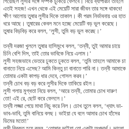
গিয়েছিল লুসীর সঙ্গে সম্পর্ক চুকিয়ে ফেলবে। বিয়ে ব্যাপারটা তাহলে
এতই সহজ! এখন থেকে এই মেয়েটি সারা জীবন তার সঙ্গে থাকবে!
ক্ষীণ আলোয় তুষার লুসীর দিকে তাকাল। কী পরম নির্ভাবনায় ওর হাত
ধরে আছে। তুষারের কেবল মনে হচ্ছে মেয়েটি বড় ভুল করেছে।
তুষার বিড়বিড় করে বলল, ‘লুসী, তুমি বড় ভুল করেছ।’
তন্নী দরজা খুললে তুষার হাসিমুখে বলল, ‘তন্নী, তুই আমার চায়ে
চিনি বেশি দিস, তাই তোর ভাবিকে নিয়ে এলাম।’
লুসী সহজভাবে ভেতরে ঢুকতে ঢুকতে বলল, ‘তুমি তাহলে আমাকে চা
বানাতে নিয়ে এসেছ? আমি কিন্তু চা বানাতে পারি না। তন্নী আমাকে
তোমার একটা কাপড় ধার দেবে, গোসল করব।’
তন্নী চোখ বড় বড় করে লুসীর দিকে তাকিয়ে রইল।
লুসী গলায় মুগ্ধতা নিয়ে বলল, ‘আরে তন্নী, তোমার চোখ দারুণ
তো! এই রে, ছোট করে ফেললে।’
তন্নী লজ্জা পেয়ে মাথা নিচু করে নিল। চোখ তুলে বলল, ‘ধ্যাৎ ভা-
ভাব-ভাবি, তুমি বানিয়ে বলছ। ভাইয়া যে বলে আমার চোখ হাঁসের
ডিমের মতো!’
লুসী বিরক্ত হয়ে বলল, ‘তোমার ভাইয়া তো একটা অপদার্থ। ভালো