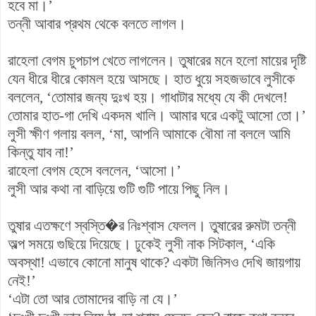
হবে মা।’
তন্নী আবার প্রথম থেকে বলতে লাগল।
রাহেলা বেগম চুপচাপ খেতে লাগলেন। তুষারের মনে হলো মায়ের দৃষ্টি
যেন ধীরে ধীরে কোমল হয়ে আসছে। হাত ধুয়ে সহজভাবে লুসীকে
বললেন, ‘তোমার জন্য দুঃখ হয়। গাধাটার মধ্যে যে কী দেখলে!
তোমার হাত-গা দেখি একদম খালি। আমার ঘরে একটু আসো তো।’
লুসী ক্ষীণ গলায় বলল, ‘মা, আপনি আমাকে বৌমা না বললে আমি
কিন্তু যাব না!’
রাহেলা বেগম হেসে বললেন, ‘আসো।’
লুসী আর কথা না বাড়িয়ে গুটি গুটি পায়ে পিছু নিল।
তুষার এতক্ষণে স্বস্তি�র নিঃশ্বাস ফেলল। তুষারের রুমটা তন্নী
অল্প সময়ে গুছিয়ে দিয়েছে। ঢুকেই লুসী নাক সিটকাল, ‘একি
অবস্থা! এভাবে কোনো মানুষ থাকে? একটা জিনিসও দেখি জায়গায়
নেই!’
‘এটা তো আর তোমাদের বাড়ি না যে।’