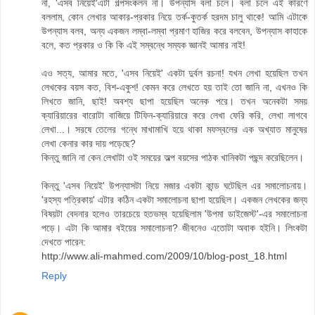
না, 'এসব নিয়েই'এটা গল্পসংকলন না। উপন্যাস বলা চলে। বলা চলে এই কারণে
বললাম, কোন লেখার আকার-প্রকার নিয়ে তর্ক-কুতর্ক হরদম চালু থাকে! আমি এটাকে
উপন্যাস বলব, অন্য একজন লম্বা-লম্বা প্রমাণ হাজির করে বলবেন, উপন্যাস কাহাকে
বলে, কত প্রকার ও কি কি এই সম্বন্ধে সম্যক জ্ঞানই আমার নাই!
এও সত্য, আমার মতে, 'এসব নিয়েই' একটা দুর্বল রচনা! যখন লেখা হয়েছিল তখন
লেখকের বয়স কত, বিশ-একুশ! কেমন করে লেখতে হয় তাই তো জানি না, এখনও কি
লিখতে জানি, ছাই! অবশ্য ছাপা হয়েছিল অনেক পরে। তখন অনেকটা সময়
ক্যারিয়ারের বারোটা বাজিয়ে টিফিন-ক্যারিয়ারে করে লেখা ফেরি করি, লেখা লাগবে
লেখা...। সরষে তেলের গন্ধে মাখামাখি হয়ে থাকা মফস্বলের এক অখ্যাত মানুষের
লেখা কেনার কার দায় পড়েছে?
কিন্তু জানি না কেন লেখাটা ওই সময়ের অল্প বয়সের পাঠক খানিকটা পছন্দ করেছিলেন।
কিন্তু 'এসব নিয়েই' উপন্যাসটা নিয়ে মজার একটা কান্ড ঘটেছিল এর সমালোচনায়।
'রহস্য পত্রিকায়' এটার কঠিন একটা সমালোচনা ছাপা হয়েছিল। একজন লেখকের জন্য
বিষয়টা বেদনার হলেও তারচেয়ে হতভম্ব হয়েছিলাম 'উপমা ডাইজেস্ট'-এর সমালোচনা
পড়ে। এটা কি আমার বইয়ের সমালোচনা? জীবনেও এতোটা অবাক হইনি। লিংকটা
দেখতে পারেন:
http://www.ali-mahmed.com/2009/10/blog-post_18.html
Reply