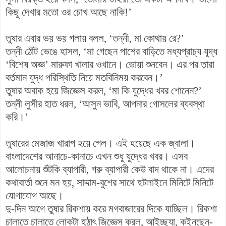
কিছু দেখার মতো ওর চোখ আছে নাকি!’
তুষার এবার ভয় ভয় গলায় বলল, ‘তন্নী, মা কোথায় রে?’
তন্নী ঠোঁট ভেঙে হাসল, ‘মা গেছেন পাশের বাড়িতে মধ্যপ্রাচ্য যুদ্ধ
‘বিশেষ অজ্ঞ’ মারুফা খালার ওখানে। ভোয়া শুনবেন। এর পর তারা
বর্তমান যুদ্ধ পরিস্থিতি নিয়ে মতবিনিময় করবেন।’
তুষার অবাক হয়ে জিজ্ঞেস করল, ‘মা কি যুদ্ধের খবর শোনেন?’
তন্নী লুসীর হাত ধরল, ‘আসুন ভাবি, আপনার গোসলের ব্যবস্থা
করি।’
তুষারের মেজাজ খারাপ হয়ে গেল। এই হয়েছে এক জ্বালা।
বাংলাদেশের আনাচে-কানাচে এখন শুধু যুদ্ধের খবর। এসব
আলোচনায় শুঁটকি ব্যাপারী, গরু ব্যাপারী কেউ বাদ থাকে না। এদের
কথাবার্তা শুনে মন হয়, সাদ্দাম-বুশের সাথে হটলাইনে মিনিটে মিনিটে
যোগাযোগ আছে।
দু-দিন আগে তুষার রিকশায় করে মগবাজারের দিকে যাচ্ছিল। রিকশা
চালাতে চালাতে লোকটা হঠাৎ জিজ্ঞেস করল, আইচ্ছ্যা, কইনছেন-