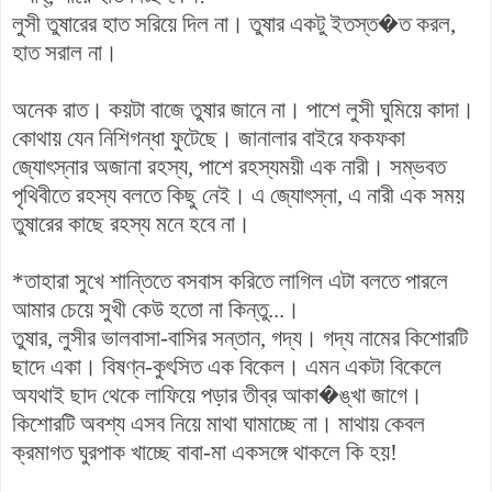
লুসী তুষারের হাত সরিয়ে দিল না। তুষার একটু ইতস্ত�ত করল,
হাত সরাল না।
অনেক রাত। কয়টা বাজে তুষার জানে না। পাশে লুসী ঘুমিয়ে কাদা।
কোথায় যেন নিশিগন্ধা ফুটেছে। জানালার বাইরে ফকফকা
জ্যোৎস্নার অজানা রহস্য, পাশে রহস্যময়ী এক নারী। সম্ভবত
পৃথিবীতে রহস্য বলতে কিছু নেই। এ জ্যোৎস্না, এ নারী এক সময়
তুষারের কাছে রহস্য মনে হবে না।
*তাহারা সুখে শান্তিতে বসবাস করিতে লাগিল এটা বলতে পারলে
আমার চেয়ে সুখী কেউ হতো না কিন্তু...।
তুষার, লুসীর ভালবাসা-বাসির সন্তান, গদ্য। গদ্য নামের কিশোরটি
ছাদে একা। বিষণ্ন-কুৎসিত এক বিকেল। এমন একটা বিকেলে
অযথাই ছাদ থেকে লাফিয়ে পড়ার তীব্র আকা�ঙ্খা জাগে।
কিশোরটি অবশ্য এসব নিয়ে মাথা ঘামাচ্ছে না। মাথায় কেবল
ক্রমাগত ঘুরপাক খাচ্ছে বাবা-মা একসঙ্গে থাকলে কি হয়!