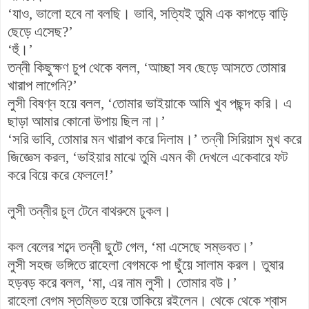
‘যাও, ভালো হবে না বলছি। ভাবি, সত্যিই তুমি এক কাপড়ে বাড়ি
ছেড়ে এসেছ?’
‘হুঁ।’
তন্নী কিছুক্ষণ চুপ থেকে বলল, ‘আচ্ছা সব ছেড়ে আসতে তোমার
খারাপ লাগেনি?’
লুসী বিষণ্ন হয়ে বলল, ‘তোমার ভাইয়াকে আমি খুব পছন্দ করি। এ
ছাড়া আমার কোনো উপায় ছিল না।’
‘সরি ভাবি, তোমার মন খারাপ করে দিলাম।’ তন্নী সিরিয়াস মুখ করে
জিজ্ঞেস করল, ‘ভাইয়ার মাঝে তুমি এমন কী দেখলে একেবারে ফট
করে বিয়ে করে ফেললে!’
লুসী তন্নীর চুল টেনে বাথরুমে ঢুকল।
কল বেলের শব্দে তন্নী ছুটে গেল, ‘মা এসেছে সম্ভবত।’
লুসী সহজ ভঙ্গিতে রাহেলা বেগমকে পা ছুঁয়ে সালাম করল। তুষার
হড়বড় করে বলল, ‘মা, এর নাম লুসী। তোমার বউ।’
রাহেলা বেগম স্তম্ভিত হয়ে তাকিয়ে রইলেন। থেকে থেকে শ্বাস