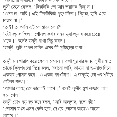
লুসী হেসে ফেলল, ‘টিকটিকি তো আর ভয়ানক কিছু না।’
‘ওসব না, ভাবি। এই টিকটিকিটা গৃহপালিত। প্লিজ, তুমি একে
মারবে না।’
‘তাই! তা আমি এটাকে মারব কেন?’
‘ওটা বড় ফাজিল। গোসল করার সময় ড্যাবড্যাব করে চেয়ে
থাকে।’ বলেই তন্নী মাথা নিচু করল।
‘তন্নী, তুমি পাগল নাকি! এসব কী সৃষ্টিছাড়া কথা!’
তন্নী মন খারাপ করে ফেলল ফেলল। কথা ঘুরাবার জন্য লুসীর হাত
থেকে ক্লিপগুলো নিয়ে বলল, ‘জানো ভাবি, ভাইয়া না ছ-সাত দিনে
একবার গোসল করে। ও একটা বনখাটাশ। এ জন্যই তো ওর শরীরে
বোটকা গন্ধ।’
‘আমার কাছে তো ভালোই লাগে।’ বলেই লুসীর মুখ লজ্জায় লাল
হয়ে গেল।
তন্নী চোখ বড় বড় করে বলল,
‘অরি
আল্লাহ, বলো কী!’
‘তোমার যখন এমন কেউ হবে, দেখবে তোমার কাছেও ভালো
লাগবে।’