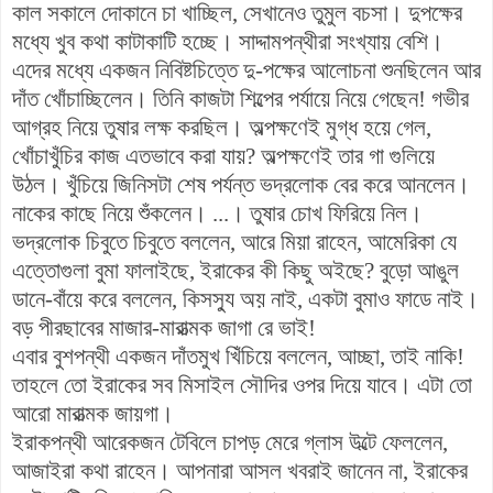
কাল সকালে দোকানে চা খাচ্ছিল, সেখানেও তুমুল বচসা। দুপক্ষের
মধ্যে খুব কথা কাটাকাটি হচ্ছে। সাদ্দামপন্থীরা সংখ্যায় বেশি।
এদের মধ্যে একজন নিবিষ্টচিত্তে দু-পক্ষের আলোচনা শুনছিলেন আর
দাঁত খোঁচাচ্ছিলেন। তিনি কাজটা শিল্পের পর্যায়ে নিয়ে গেছেন! গভীর
আগ্রহ নিয়ে তুষার লক্ষ করছিল। অল্পক্ষণেই মুগ্ধ হয়ে গেল,
খোঁচাখুঁচির কাজ এতভাবে করা যায়? অল্পক্ষণেই তার গা গুলিয়ে
উঠল। খুঁচিয়ে জিনিসটা শেষ পর্যন্ত ভদ্রলোক বের করে আনলেন।
নাকের কাছে নিয়ে শুঁকলেন। ...। তুষার চোখ ফিরিয়ে নিল।
ভদ্রলোক চিবুতে চিবুতে বললেন, আরে মিয়া রাহেন, আমেরিকা যে
এত্তোগুলা বুমা ফালাইছে, ইরাকের কী কিছু অইছে? বুড়ো আঙুল
ডানে-বাঁয়ে করে বললেন, কিসস্যু অয় নাই, একটা বুমাও ফাডে নাই।
বড় পীরছাবের মাজার-মারাত্মক জাগা রে ভাই!
এবার বুশপন্থী একজন দাঁতমুখ খিঁচিয়ে বললেন, আচ্ছা, তাই নাকি!
তাহলে তো ইরাকের সব মিসাইল সৌদির ওপর দিয়ে যাবে। এটা তো
আরো মারাত্মক জায়গা।
ইরাকপন্থী আরেকজন টেবিলে চাপড় মেরে গ্লাস উল্টে ফেললেন,
আজাইরা কথা রাহেন। আপনারা আসল খবরাই জানেন না, ইরাকের