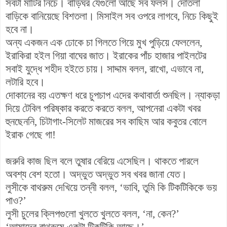
সবটা মাটির নিচে। বাড়িঘর যেগুলো আছে সব ফলস। দোতলা
বাড়িকে বানিয়েছে বিশতলা। মিসাইল সব ওপরে লাগবে, নিচে কিছুই
হবে না।
অন্য একজন এক ঢোকে চা গিলতে গিয়ে মুখ পুড়িয়ে ফেললেন,
ইরাকিরা হইল গিয়া বাঘের জাত। ইরাকের পাঁচ হাজার পাইলটের
সবাই যুদ্ধে শহীদ হইতে চায়। সাদ্দাম বলল, রাখো, এভাবে না,
লটারি হবে।
দোকানের বয় এতক্ষণ ধরে চুপচাপ এদের কথাবার্তা শুনছিল। ন্যাকড়া
দিয়ে টেবিল পরিষ্কার করতে করতে বলল, আপনেরা একটা খবর
হুনছেননি, চিটাগাং-সিলেট মাজরের সব কাছিম আর কবুতর বোলে
ইরাক গেছে গা!
জরুরি কাজ ছিল বলে তুষার বেরিয়ে এসেছিল। থাকতে পারলে
অবশ্য বেশ হতো। অদ্ভুত অদ্ভুত সব খবর জানা যেত।
লুসীকে বাথরুম দেখিয়ে তন্নী বলল, ‘ভাবি, তুমি কি টিকটিকিকে ভয়
পাও?’
লুসী চুলের ক্লিপগুলো খুলতে খুলতে বলল, ‘না, কেন?’
‘আমাদের বাথরুমে একটা টিকটিকি আছে।’