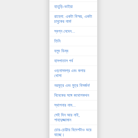
হাতুড়ি-ভাইয়া
রাহেলা: একটা বিস্ময়, একটা
চাবুকের নাম!
স্বপ্ন নেবেন...
তিনি
হলুদ ডিম্ব
হাসপাতাল পর্ব
ওড়নাসমগ্র এবং কলার
খোসা
নরমূত্র এবং মুত্র বিসর্জন!
বিবেকের সঙ্গে কথোপকথন
স্থাপনার নাম...
সেই দিন আর নাই,
শাহাদুজ্জামান
চোর-চোট্টায় বিদেশটাও ভরে
যাচ্ছে।