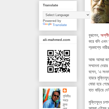
Translate
Powered by
Translate
বুঝলেন,
অশ্লী
ali-mahmed.com
করে বলি এখন আ
প্রকাশ্যে নার
আজ আমরা জানল
সম্মাননা দেয়া
বলেন, 'এ সংবর্
হায়রে মুক্তিযু
মোয়া হয়ে গেছে
হাত বাড়িয়ে দ
পৃথিবীর
সবচে
মুক্তিযুদ্ধ চ
সুন্দর
আমরা এইসব খা
দেশ,