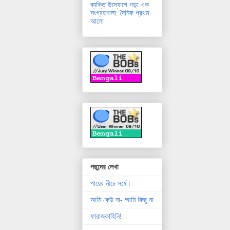
ব্যক্তি উদ্যোগে গড়া এক
সংগ্রহশালা: দৈনিক প্রথম
আলো
পছন্দের লেখা
পায়ের নীচে সর্ষে।
আমি কেউ না- আমি কিছু না
ফারাজকাহিনি!