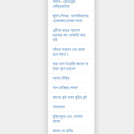
লাইফ- এচিভমেন্ট-
সেক্রিফাইস!
জুইশ-শিশুরা, আগামিকালের
একেকজন চলমান দানব
এন্টিকে রঙের প্রলেপ
চড়াবার মত বোকামি আর
নাই
তাঁদের সন্তান যেন থাকে
দুধে ভাতে।
যারা ভাল ইংরাজি জানেন না
তারা শূলে চড়বেন
স্বপ্ন বিক্রি
লাশ-বানিজ্য-পদক!
কালের কন্ঠ বনাম মুড়ির ঘন্ট
অসভ্যতা
মুক্তিযুদ্ধ এবং গোলাম
আযম
কাবাব মে হাড্ডি