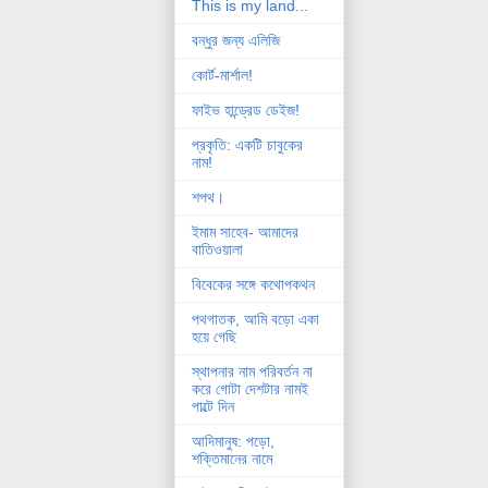
This is my land...
বন্ধুর জন্য এলিজি
কোর্ট-মার্শাল!
ফাইভ হান্ড্রেড ডেইজ!
প্রকৃতি: একটি চাবুকের
নাম!
শপথ।
ইমাম সাহেব- আমাদের
বাতিওয়ালা
বিবেকের সঙ্গে কথোপকথন
পথগাতক, আমি বড়ো একা
হয়ে গেছি
স্থাপনার নাম পরিবর্তন না
করে গোটা দেশটার নামই
পাল্টে দিন
আদিমানুষ: পড়ো,
শক্তিমানের নামে