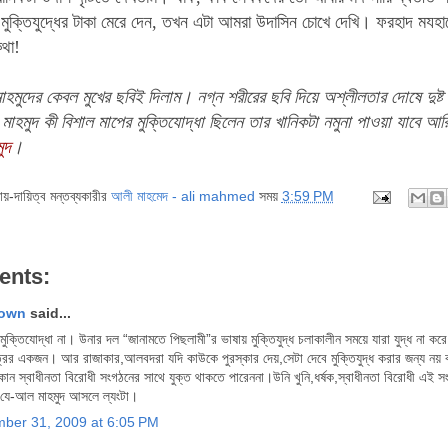
য়
মুক্তিযুদ্ধের টাকা মেরে দেন, তখন এটা আমরা উদাসিন চোখে দেখি। ফরহাদ মযহ
থা!
মুদের কেবল মুখের ছবিই দিলাম। নগ্ন শরীরের ছবি দিয়ে অশ্লীলতার দোষে দুষ্ট
াহমুদ কী বিশাল মাপের মুক্তিযোদ্ধা ছিলেন তার খানিকটা নমুনা পাওয়া যাবে 
ুদ
।
দায়-দায়িত্ব মন্তব্যকারীর
আলী মাহমেদ - ali mahmed
সময়
3:59 PM
ents:
own
said...
মুক্তিযোদ্ধা না। উনার দল “জানামতে পিছলামী”র ভাষায় মুক্তিযুদ্ধ চলাকালীন সময়ে যারা যুদ্ধ না ক
্রের একজন। আর রাজাকার,আলবদরা যদি কাউকে পুরস্কার দেয়,সেটা দেবে মুক্তিযুদ্ধ করার জন্য নয় বর
ন স্বাধীনতা বিরোধী সংগঠনের সাথে যুক্ত থাকতে পারেননা।উনি খুনি,ধর্ষক,স্বাধীনতা বিরোধী এই সং
যে-আল মাহমুদ আসলে ল্যংটা।
ber 31, 2009 at 6:05 PM