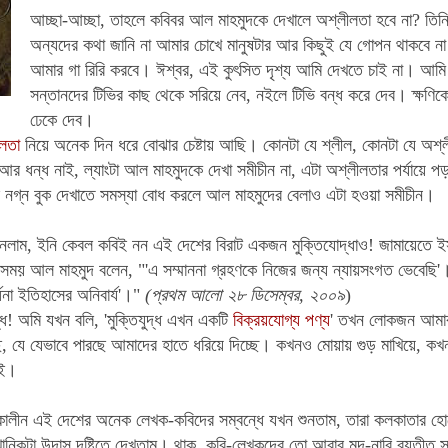
আচ্ছা-আচ্ছা, তাহলে কবিবর আল মাহমুদকে দেখালে অশ্লীলতা হবে না? তিনি
অন্যদের কথা জানি না আমার চোখে মানুষটার আর কিছুই যে গোপন থাকবে ন
আমার গা রিরি করবে। ঈশ্বর, এই কুৎসিত দৃশ্য আমি দেখতে চাই না। আমি
সন্তানদের টিভির কাছ থেকে সরিয়ে নেব, নইলে টিভি বন্ধ করে দেব। ক্ষণি
ঢেকে দেব।
লতা
নিয়ে অনেক দিন ধরে বোঝার চেষ্টায় আছি।
কোনটা যে শ্লীল, কোনটা যে অশ্লী
র ধন্ধ নাই, ল্যাংটা আল মাহমুদকে দেখা সমীচীন না, এটা অশ্লীলতার পর্যায়ে পড়
ীর নগ্ন বুক দেখাতে সমস্যা বোধ করলে আল মাহমুদের বেলাও এটা হওয়া সমীচীন।
াম, ইনি কেবল কবিই নন এই দেশের বিরাট একজন মুক্তিযোদ্ধাও! জামায়েতে ইসল
র সময় আল মাহমুদ বলেন, "'এ সম্মাননা গ্রহণকে নিজের জন্য ন্যায়সংগত ভেবেছি
ধনা ইতিহাসের অনিবার্য'।"
(প্রথম আলো ২৮ ডিসেম্বর, ২০০৯
)
দ্ধ! অমি যখন বলি, 'মুক্তিযুদ্ধ এখন একটি
বিক্রয়যোগ্য পণ্য
' তখন লোকজন আমার 
, যে যেভাবে পারছে আমাদের হাতে ধরিয়ে দিচ্ছে। কখনও মোয়ায় গুড় মাখিয়ে, কখনও
েই।
লাকালীন এই দেশের অনেক লেখক-কবিদের সম্বন্ধে যখন শুনতাম, তারা কলকাতার হোট
নিকটা উদাস দৃষ্টিতে দেখতাম। থাক, কবি-লেখকদের তো আবার মদ-নারি ব্যতীত 