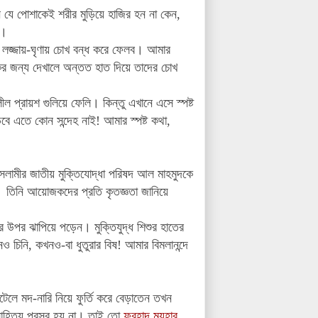
 যে পোশাকেই শরীর মুড়িয়ে হাজির হন না কেন,
া।
 লজ্জায়-ঘৃণায় চোখ বন্ধ করে ফেলব। আমার
কের জন্য দেখালে অন্তত হাত দিয়ে তাদের চোখ
ল প্রায়শ গুলিয়ে ফেলি। কিন্তু এখানে এসে স্পষ্ট
বে এতে কোন সন্দেহ নাই! আমার স্পষ্ট কথা,
ামীর জাতীয় মুক্তিযোদ্ধা পরিষদ আল মাহমুদকে
'। তিনি আয়োজকদের প্রতি কৃতজ্ঞতা জানিয়ে
উপর ঝাপিয়ে পড়েন। মুক্তিযুদ্ধ শিশুর হাতের
 চিনি, কখনও-বা ধুতুরার বিষ! আমার বিমলানন্দে
েলে মদ-নারি নিয়ে ফুর্তি করে বেড়াতেন তখন
সাহিত্য প্রসব হয় না। তাই তো
ফরহাদ মযহার