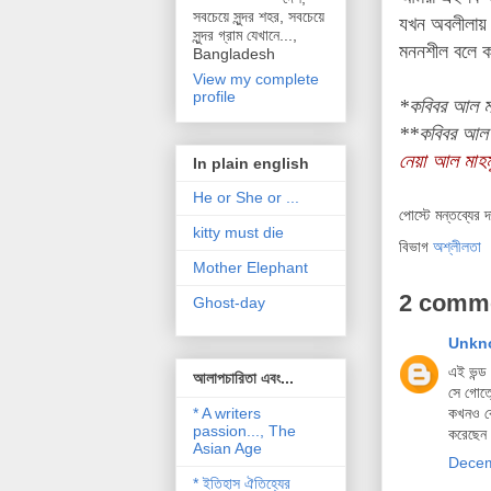
সবচেয়ে সুন্দর শহর, সবচেয়ে
যখন অবলীলা
সুন্দর গ্রাম যেখানে...,
মননশীল বলে ক
Bangladesh
View my complete
profile
*কবিবর আল মাহ
**কবিবর আল ম
নেয়া আল মাহম
In plain english
He or She or ...
পোস্টে মন্তব্যের 
kitty must die
বিভাগ
অশ্লীলতা
Mother Elephant
2 comm
Ghost-day
Unkn
এই ভন্ড 
আলাপচারিতা এবং...
সে গোত
* A writers
কখনও কো
passion..., The
করেছেন 
Asian Age
Decem
* ইতিহাস ঐতিহ্যের