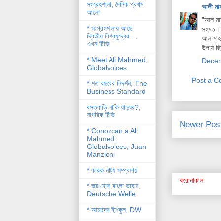
সংগ্রহশালা, দৈনিক প্রথম
আলী মা
আলো
"আল মাহ
* সংগ্রহশালায় আছে
সহমত।
দ্বিতীয় বিশ্বযু্দ্ধের...,
আল মাহম
এখন টিভি
উপায় ছি
* Meet Ali Mahmed,
Decem
Globalvoices
Post a 
* শত বছরের নিদর্শন, The
Business Standard
বসতবাড়ি নাকি যাদুঘর?,
নাগরিক টিভি
Newer Pos
* Conozcan a Ali
Mahmed:
Globalvoices, Juan
Manzioni
* কারক নাট্য সম্প্রদায়
করোনাকাল
* জয় হোক বাংলা ভাষার,
Deutsche Welle
* আমাদের ইশকুল, DW