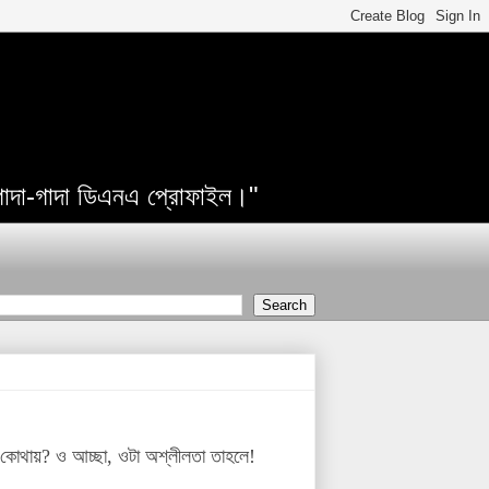
 গাদা-গাদা ডিএনএ প্রোফাইল।"
যা কোথায়? ও আচ্ছা, ওটা অশ্লীলতা তাহলে!