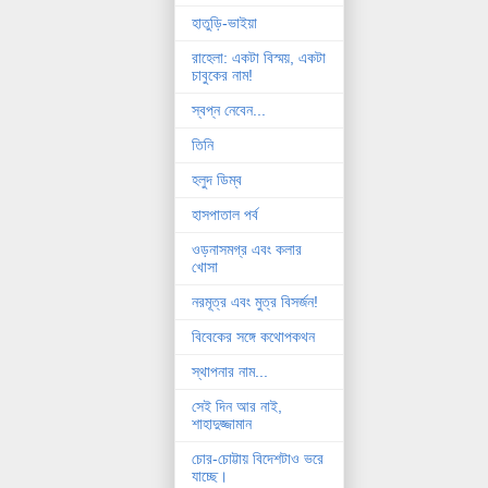
হাতুড়ি-ভাইয়া
রাহেলা: একটা বিস্ময়, একটা
চাবুকের নাম!
স্বপ্ন নেবেন...
তিনি
হলুদ ডিম্ব
হাসপাতাল পর্ব
ওড়নাসমগ্র এবং কলার
খোসা
নরমূত্র এবং মুত্র বিসর্জন!
বিবেকের সঙ্গে কথোপকথন
স্থাপনার নাম...
সেই দিন আর নাই,
শাহাদুজ্জামান
চোর-চোট্টায় বিদেশটাও ভরে
যাচ্ছে।