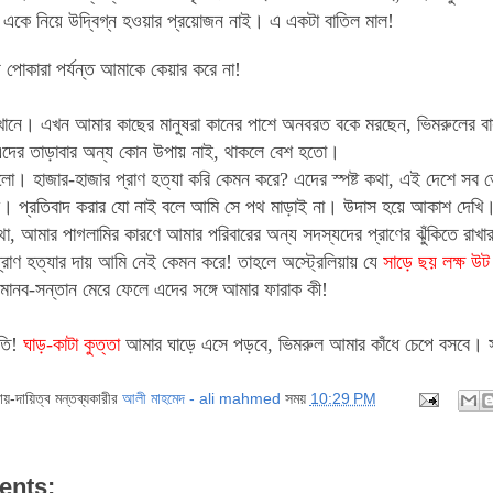
 একে নিয়ে উদ্বিগ্ন হওয়ার প্রয়োজন নাই। এ একটা বাতিল মাল!
্য পোকারা পর্যন্ত আমাকে কেয়ার করে না!
খানে। এখন আমার কাছের মানুষরা কানের পাশে অনবরত বকে মরছেন, ভিমরুলের বাসা
এদের তাড়াবার অন্য কোন উপায় নাই, থাকলে বেশ হতো।
ো। হাজার-হাজার প্রাণ হত্যা করি কেমন করে? এদের স্পষ্ট কথা, এই দেশে সব 
 প্রতিবাদ করার যো নাই বলে আমি সে পথ মাড়াই না। উদাস হয়ে আকাশ দেখি
া, আমার পাগলামির কারণে আমার পরিবারের অন্য সদস্যদের প্রাণের ঝুঁকিতে 
্রাণ হত্যার দায় আমি নেই কেমন করে! তাহলে অস্ট্রেলিয়ায় যে
সাড়ে ছয় লক্ষ উট
রে মানব-সন্তান মেরে ফেলে এদের সঙ্গে আমার ফারাক কী!
তি!
ঘাড়-কাটা কুত্তা
আমার ঘাড়ে এসে পড়বে, ভিমরুল আমার কাঁধে চেপে বসবে। স
দায়-দায়িত্ব মন্তব্যকারীর
আলী মাহমেদ - ali mahmed
সময়
10:29 PM
ents: