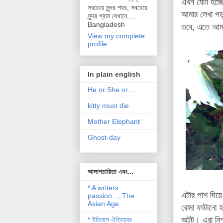
এখন যেটা হচ্ছ
সবচেয়ে সুন্দর শহর, সবচেয়ে
আমার লেখা পড়
সুন্দর গ্রাম যেখানে...,
Bangladesh
তবে, এতে আমা
View my complete
profile
In plain english
He or She or ...
kitty must die
Mother Elephant
Ghost-day
আলাপচারিতা এবং...
* A writers
এটার পাশ দিয়
passion..., The
Asian Age
বোমা ফাটানো হ
অটুট। এরা নিশ্
* ইতিহাস ঐতিহ্যের