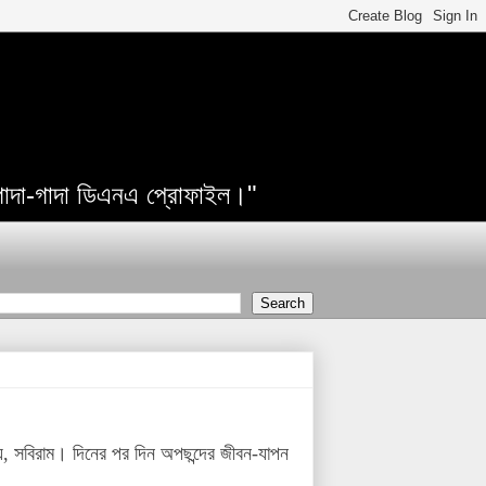
 গাদা-গাদা ডিএনএ প্রোফাইল।"
, সবিরাম। দিনের পর দিন অপছন্দের জীবন-যাপন