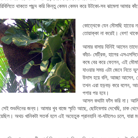
িরিবিলিতে থাকতে পছন্দ করি কিন্তু কেমন কেমন করে উটকো-সব ঝামেলা আমার কা
কোত্থেকে যেন মৌমাছি হাতের ন
তোয়াক্কা না করেই। বেশ! থাকো 
আমার বাসায় যিনিই আসেন তাদ
কাঁচা- মেট্রিক, হালের এসএসসি
কষে বের করে ফেলেন, এই মৌমা
যাওয়ার সময় এটা জেনে নিতে ভু
উদাস হয়ে বলি, আচ্ছা আসেন, 
তখন এরা হড়বড় করে বলেন, আরে দ
পগার পর হবে।
আসল কথাটা ফাঁস করি না। আমি
, সেই শুভদিনের জন্য। আমার খুব বাজে স্মৃতি আছে, ছোটবেলায় দেখেছি, চাক থ
য়েছিল। অথচ খানিকটা সতর্ক হলে এই অহেতুক প্রানহানি না-ঘটালেও চলে, যারা ম