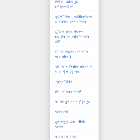
লাইফ- এচিভমেন্ট-
সেক্রিফাইস!
জুইশ-শিশুরা, আগামিকালের
একেকজন চলমান দানব
এন্টিকে রঙের প্রলেপ
চড়াবার মত বোকামি আর
নাই
তাঁদের সন্তান যেন থাকে
দুধে ভাতে।
যারা ভাল ইংরাজি জানেন না
তারা শূলে চড়বেন
স্বপ্ন বিক্রি
লাশ-বানিজ্য-পদক!
কালের কন্ঠ বনাম মুড়ির ঘন্ট
অসভ্যতা
মুক্তিযুদ্ধ এবং গোলাম
আযম
কাবাব মে হাড্ডি