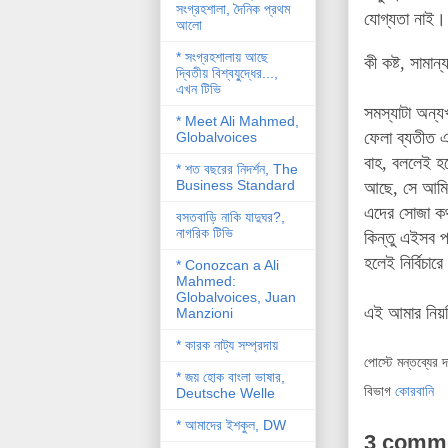
সংগ্রহশালা, দৈনিক প্রথম
যোগ্যতা নাই।
আলো
* সংগ্রহশালায় আছে
কী কষ্ট, সামান
দ্বিতীয় বিশ্বযু্দ্ধের...,
এখন টিভি
সমস্যাটা অন্য
* Meet Ali Mahmed,
ফেলা ব্যতীত 
Globalvoices
বাহ, বললেই হল
* শত বছরের নিদর্শন, The
Business Standard
আছে, সে আমি।
এদের সোজা কথ
বসতবাড়ি নাকি যাদুঘর?,
নাগরিক টিভি
কিন্তু এইসব প
হলেই নির্বিচা
* Conozcan a Ali
Mahmed:
Globalvoices, Juan
এই আমার নিয়
Manzioni
* কারক নাট্য সম্প্রদায়
পোস্টে মন্তব্যের 
* জয় হোক বাংলা ভাষার,
বিভাগ
কোরবানি
Deutsche Welle
* আমাদের ইশকুল, DW
3 comm