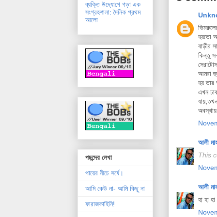
ব্যক্তি উদ্যোগে গড়া এক
সংগ্রহশালা: দৈনিক প্রথম
Unkn
আলো
ভিমরুলে
হয়তো আম
বাড়ীর স
কিন্তু 
সেরাটোস
আমরা হু
হয় তার 
এখন ঢাক
যায়,তখন
অবস্থায় 
Novem
আলী মা
This 
পছন্দের লেখা
Novem
পায়ের নীচে সর্ষে।
আলী মা
আমি কেউ না- আমি কিছু না
হা হা হ
ফারাজকাহিনি!
Novem