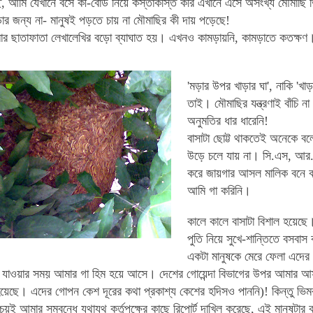
ে, আমি যেখানে বসে কী-বোর্ড নিয়ে কস্তাকস্তি করি এখানে এসে অসংখ্য মৌমাছ
ার জন্য না- মানুষই পড়তে চায় না মৌমাছির কী দায় পড়েছে!
র ছাতাফাতা লেখালেখির বড়ো ব্যাঘাত হয়। এখনও কামড়ায়নি, কামড়াতে কতক্ষণ।
'মড়ার উপর খাড়ার ঘা', নাকি '
তাই। মৌমাছির যন্ত্রণাই বাঁচি ন
অনুমতির ধার ধারেনি!
বাসাটা ছোট্ট থাকতেই অনেকে ব
উড়ে চলে যায় না। সি.এস, আর.এস
করে জায়গার আসল মালিক বনে 
আমি গা করিনি।
কালে কালে বাসাটা বিশাল হয়েছে
পুতি নিয়ে সুখে-শান্তিতে বসব
একটা মানুষকে মেরে ফেলা এদের
ে যাওয়ার সময় আমার গা হিম হয়ে আসে। দেশের গোয়েন্দা বিভাগের উপর আমার আস
য়েছে। এদের গোপন কেশ দূরের কথা প্রকাশ্য কেশের হদিসও পাননি)! কিন্তু ভিম
চয়ই আমার সম্বন্ধে যথাযথ কর্তৃপক্ষের কাছে রিপোর্ট দাখিল করেছে, এই মানুষটার 