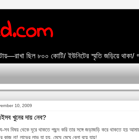
ed.com
যেটায়—রাখা ছিল ৮০০ কোটি/ ইউনিটের স্মৃতি জড়িয়ে থাকা/
vember 10, 2009
ইসব খুনের দায় নেব?
-সব বিষয় থেকে দূরে থাকতে পছন্দ করি তার সঙ্গে জড়াজড়ি করে থাকতে হয় আমায়
 কাজ না! লাভের লাভ যা হয়, মেঘে মেঘে বেলা বয়ে যায়!