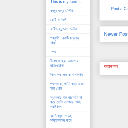
This is my land...
Post a 
বন্ধুর জন্য এলিজি
কোর্ট-মার্শাল!
ফাইভ হান্ড্রেড ডেইজ!
Newer Pos
প্রকৃতি: একটি চাবুকের
নাম!
শপথ।
ইমাম সাহেব- আমাদের
বাতিওয়ালা
করোনাকাল
বিবেকের সঙ্গে কথোপকথন
পথগাতক, আমি বড়ো একা
হয়ে গেছি
স্থাপনার নাম পরিবর্তন না
করে গোটা দেশটার নামই
পাল্টে দিন
আদিমানুষ: পড়ো,
শক্তিমানের নামে