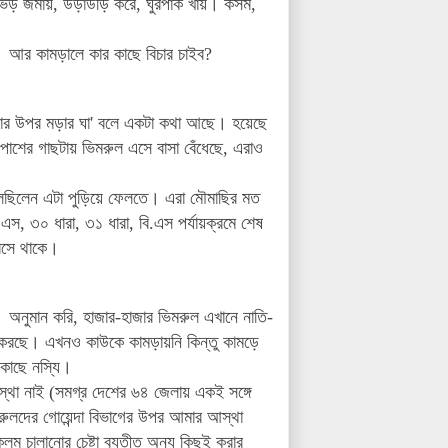
ি ভিড় জমায়, উড়াউড়ি করে, ঘুরপাক খায়। কসম,
 আর কামড়ালে কার কাছে বিচার চাইব?
খাড়ার উপর মড়ার ঘা' বলে একটা কথা আছে। হয়েছে
া পাশের গাছটায় ভিমরুল এসে বাসা বেঁধেছে, এরাও
লেছিলেন এটা পুড়িয়ে ফেলতে। এরা মৌমাছির মত
, ৩০ ধারা, ৩১ ধারা, বি.এস পর্যায়ক্রমে শেষ
বসে থাকে।
। অনুমান করি, হাজার-হাজার ভিমরুল এখানে নাতি-
াস করছে। এখনও কাউকে কামড়ায়নি কিন্তু কামড়ে
 কাছে নস্যি।
্থা নাই (সমগ্র দেশের ৬৪ জেলায় একই সঙ্গে
রুলদের গোয়েন্দা বিভাগের উপর আমার আস্থা
কলম চালানোর চেষ্টা ব্যতীত অন্য কিছুই করার