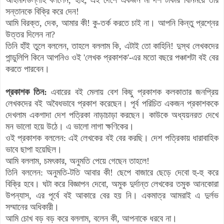
সন্তানকে বিক্রি করে দেন!
আমি
বিরক্ত,
দেক, আমার কী! কু-তর্ক করতে চাই না। আপনি কিন্তু প্রশ্নের
উত্তর দিলেন না?
তিনি হাঁই তুলে বললেন,
তাহলে বললাম কি, এটাই তো কাহিনি! দুস্থ লেখকদের
পান্ডুলিপি কিনে আপনিও ওই 'লেখক প্রকাশক'-এর মতো বছরে পঞ্চাশটা বই বের
করতে পারবেন।
প্রকাশক তিন:
এবারের বই মেলায় বেশ কিছু প্রকাশক কলকাতার জনপ্রিয়
লেখকদের বই অবৈধভাবে প্রকাশ করেছেন। পূর্ব পরিচিত একজন প্রকাশককে
দেখলাম একগাদা দেশ পত্রিকা নাড়াচাড়া করছেন। কাউকে অধ্যয়নরত দেখে
মন ভালো হয়ে উঠে। এ ভালো লাগা ক্ষণিকের।
ওই প্রকাশক বললেন: এই লেখকের বই বের করছি। দেশ পত্রিকায় ধারাবাহিক
ভাবে ছাপা হয়েছিল।
আমি বললাম, চমৎকার, অনুমতি পেয়ে গেছেন তাহলে!
তিনি বললেন: অনুমতি-টতি আবার কী! ছেপে বাজারে ছেড়ে দেবো হু-হু করে
বিক্রি হবে। ঘটা করে বিজ্ঞাপন দেবো, অমুক দুর্দান্ত লেখকের তমুক আনকোরা
উপন্যাস, এর পূর্বে বই আকারে বের হয় নি। একমাত্র আমরাই এ দুর্লভ
সম্মানের অধিকারী।
আমি চোখ বড় বড় করে বললাম, বলেন কী, আপনাকে ধরবে না।