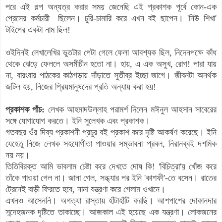
পরে এই গল্প অন্যত্র করার সময় জেনেছি এই প্রকাশক পূর্বে কোন-এক
প্রেসের কর্মচারী ছিলেন। চুরি-চামারি করে এখন বই ছাপেন। 'নিউ শিখা'
টাইপের একটা নাম ছিল!
ওইদিনই লেখালেখির ভুতটার পেটা গেলে ফেলা আবশ্যক ছিল, নিদেনপক্ষে কাঁধ
থেকে ঝেড়ে ফেললে অসমীচীন হতো না। হায়, এ এক অসুখ, রোগ! পারা যায়
না, বারংবার পাঠকের কাঠগড়ায় দাঁড়াতে সুতীব্র ইচ্ছা জাগে। জীবনটা অনর্থক
জটিল হয়, নিজের প্রিয়মানুষদের প্রতি অন্যায় করা হয়!
প্রকাশক পাঁচ:
লেখক আহমাদউল্লাহ পরামর্শ দিলেন মঈনুল আহসান সাবেরের
সঙ্গে যোগাযোগ করতে। ইনি সুলেখক এবং প্রকাশক।
গতবছর ওঁর দিব্য প্রকাশনী প্রচুর বই প্রকাশ করে দৃষ্টি আকর্ষণ করেছে। ইনি
যেহেতু নিজে লেখক সহযোগীতা পাওয়ার সম্ভাবনা প্রবল, নিরানব্বই দশমিক
নয় নয়।
তিতিবিরক্ত আমি ভাবলাম চেষ্টা করে দেখতে দোষ কি! 'বিচিত্রা'য় খোঁজ করে
তাঁকে পাওয়া গেল না। জানা গেল, সন্ধ্যার পর ইনি 'কাশফী'-তে বসেন। রাতের
ট্রেনেই বাড়ী ফিরতে হবে, নানা যন্ত্রণা করে গেলাম ওখানে।
এখনও আসেননি। অগত্যা রাস্তায় হাঁটাহাঁটি করছি। আশপাশের দোকানদার
সন্দেহজনক দৃষ্টিতে তাকাচ্ছে। আজকাল এই হয়েছে এক যন্ত্রণা। লোকজনের