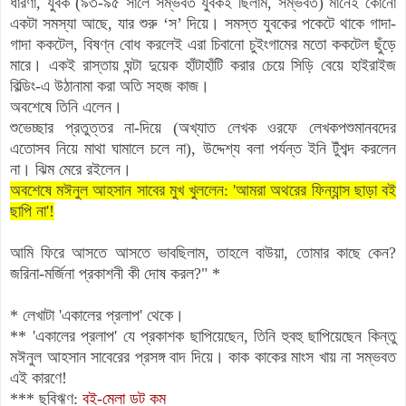
ধারণা, যুবক (৯৩-৯৫ সালে সম্ভবত যুবকই ছিলাম, সম্ভবত) মানেই কোনো
একটা সমস্যা আছে, যার শুরু ‘স’ দিয়ে। সমস্ত যুবকের পকেটে থাকে গাদা-
গাদা ককটেল, বিষণ্ন বোধ করলেই এরা চিবানো চুইংগামের মতো ককটেল ছুঁড়ে
মারে। একই রাস্তায় ঘন্টা দুয়েক হাঁটাহাঁটি করার চেয়ে সিড়ি বেয়ে হাইরাইজ
বিল্ডিং-এ উঠানামা করা অতি সহজ কাজ।
অবশেষে তিনি এলেন।
শুভেচ্ছার প্রতুত্তর না-দিয়ে (অখ্যাত লেখক ওরফে লেখকপশুমানবদের
এতোসব নিয়ে মাথা ঘামালে চলে না), উদ্দেশ্য বলা পর্যন্ত ইনি টুঁশব্দ করলেন
না। ঝিম মেরে রইলেন।
অবশেষে মঈনুল আহসান সাবের মুখ খুললেন: 'আমরা অথরের ফিন্যান্স ছাড়া বই
ছাপি না'!
আমি ফিরে আসতে আসতে ভাবছিলাম, তাহলে বাউয়া, তোমার কাছে কেন?
জরিনা-মর্জিনা প্রকাশনী কী দোষ করল?"
*
* লেখাটা 'একালের প্রলাপ' থেকে।
** 'একালের প্রলাপ' যে প্রকাশক ছাপিয়েছেন, তিনি হুবহু ছাপিয়েছেন কিন্তু
মঈনুল আহসান সাবেরের প্রসঙ্গ বাদ দিয়ে। কাক কাকের মাংস খায় না সম্ভবত
এই কারণে!
*** ছবিঋণ:
বই-মেলা ডট কম