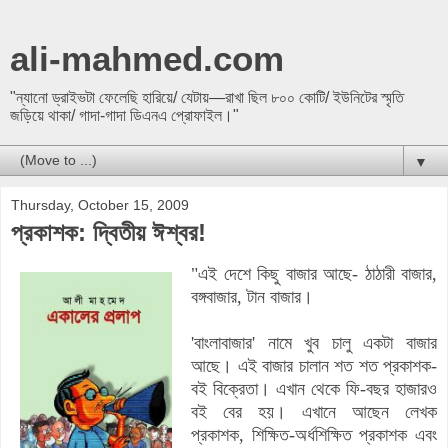
ali-mahmed.com
"ন্যানো ড্রাইভটা ফেলেছি হারিয়ে/ যেটায়—রাখা ছিল ৮০০ কোটি/ ইউনিটের স্মৃতি
জড়িয়ে থাকা/ গাদা-গাদা ডিএনএ প্রোফাইল।"
▼
Thursday, October 15, 2009
প্রকাশক: দ্বিতীয় ঈশ্বর!
"এই দেশে কিছু বাজার আছে- ঠাঠারী বাজার,
বঙ্গবাজার, টান বাজার।
'বাংলাবাজার' নামে খুব চালু একটা বাজার
আছে। এই বাজার চালান শত শত প্রকাশক-
বই বিক্রেতা। এখান থেকে ফি-বছর হাজারও
বই বের হয়। এখানে আছেন লেখক
প্রকাশক, শিক্ষিত-অর্ধশিক্ষিত প্রকাশক এবং