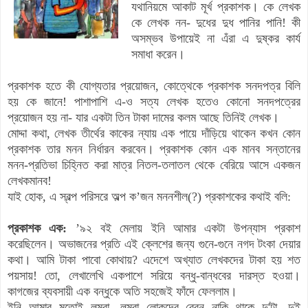
যথানিয়মে আকাট মূর্খ প্রকাশক। কে লেখক
কে লেখক নন- দুধের দুধ পানির পানি! কী
অসম্ভব উপায়েই না এঁরা এ দুষ্কর কার্য
সমাধা করেন।
প্রকাশক হতে কী যোগ্যতার প্রয়োজন, কোত্থেকে প্রকাশক সনদপত্র বিলি
হয় কে জানে! পাশাপাশি এ-ও সত্য লেখক হতেও কোনো সনদপত্রের
প্রয়োজন হয় না- যার একটা তিন টাকা দামের কলম আছে তিনিই লেখক।
মোদ্দা কথা, লেখক তীর্থের কাকের ন্যায় এক পায়ে দাঁড়িয়ে থাকেন কখন কোন
প্রকাশক তার মনন নির্ধারন করবেন। প্রকাশক কোন এক মানব সন্তানের
মনন-প্রতিভা চিহ্নিত করা মাত্র নিতল-তলাতল থেকে বেরিয়ে আসে একজন
লেখকমানব!
যাই হোক, এ স্বল্প পরিসরে অল্প ক’জন মননশীল(?) প্রকাশকের কথাই বলি:
প্রকাশক এক:
’৯২ বই মেলায় ইনি আমার একটা উপন্যাস প্রকাশ
করেছিলেন। অভাজনের প্রতি এই ক্লেশের জন্য গুনে-গুনে নগদ টংকা দেয়ার
কথা। আমি টাকা পাবো কোথায়? এদেশে অখ্যাত লেখকদের টাকা হয় শত
পয়সায়! তো, লেখালেখি একপাশে সরিয়ে বন্ধু-বান্ধবের দারস্ত হওয়া।
কাগজের ব্যবসায়ী এক বন্ধুকে অতি সহজেই ফাঁদে ফেললাম।
ইনি আমার মতোই লম্বা, লম্বা লোকদের ব্রেন
নাকি
থাকে দু'টা, দুই