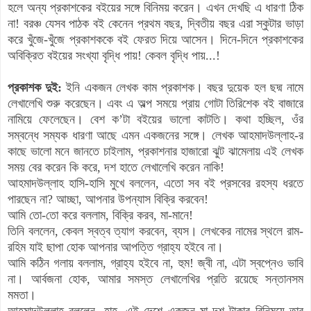
হলে অন্য প্রকাশকের বইয়ের সঙ্গে বিনিময় করেন। এখন দেখছি এ ধারণা ঠিক
না! বরঞ্চ যেসব পাঠক বই কেনেন প্রথম বছর, দ্বিতীয় বছর এরা স্কুটার ভাড়া
করে খুঁজে-খুঁজে প্রকাশককে বই ফেরত দিয়ে আসেন। দিনে-দিনে প্রকাশকের
অবিক্রিত বইয়ের সংখ্যা বৃদ্ধি পায়! কেবল বৃদ্ধি পায়...!
প্রকাশক দুই:
ইনি একজন লেখক কাম প্রকাশক। বছর দুয়েক হল ছদ্ম নামে
লেখালেখি শুরু করেছেন। এবং এ অল্প সময়ে প্রায় গোটা তিরিশেক বই বাজারে
নামিয়ে ফেলেছেন। বেশ ক’টা বইয়ের ভালো কাটতি। কথা হচ্ছিল, ওঁর
সম্বন্ধে সম্যক ধারণা আছে এমন একজনের সঙ্গে। লেখক আহমাদউল্লাহ-র
কাছে ভালো মনে জানতে চাইলাম, প্রকাশনার হাজারো ঝুট ঝামেলায় এই লেখক
সময় বের করেন কি করে, দশ হাতে লেখালেখি করেন নাকি!
আহমাদউল্লাহ হাসি-হাসি মুখে বললেন, এতো সব বই প্রসবের রহস্য ধরতে
পারছেন না? আচ্ছা, আপনার উপন্যাস বিক্রি করবেন!
আমি তো-তো করে বললাম, বিক্রি করব, মা-মানে!
তিনি বললেন, কেবল স্বত্ব ত্যাগ করবেন, ব্যস। লেখকের নামের স্থলে রাম-
রহিম যাই ছাপা হোক আপনার আপত্তি গ্রাহ্য হইবে না।
আমি কঠিন গলায় বললাম, গ্রাহ্য হইবে না, হুম! জ্বী না, এটা স্বপ্নেও ভাবি
না। আর্বজনা হোক, আমার সমস্ত লেখালেখির প্রতি রয়েছে সন্তানসম
মমতা।
আহমাদউল্লাহ বললেন, হাহ, এই দেশে একজন মা দশ টাকার বিনিময়ে তার