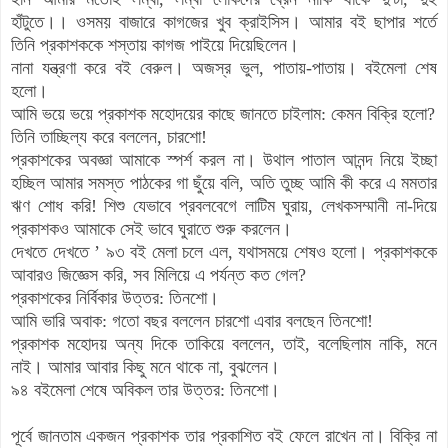
হাঁটুতে।
। ওসময় বাজারে কাগজের খুব ক্রাইসিস। আমার বই ছাপার শর্তে
তিনি প্রকাশককে শস্তায় কাগজ পাইয়ে দিয়েছিলেন।
নানা যন্ত্রণা করে বই বেরুল। অজস্র ভুল, পাতায়-পাতায়। বইমেলা শেষ
হলো।
আমি ভয়ে ভয়ে প্রকাশক মহোদয়ের কাছে জানতে চাইলাম: কেমন বিক্রি হলো?
তিনি তাচ্ছিল্য করে বললেন, চারশো!
প্রকাশকের অবজ্ঞা আমাকে স্পর্শ করল না। উথাল পাতাল আনন্দ নিয়ে ইচ্ছা
হচ্ছিল আমার সমস্ত পাঠকের গা ছুঁয়ে বলি, অতি তুচ্ছ আমি কী করে এ মমতার
ঋণ শোধ করি! শিশু যেভাবে প্রবলবেগে লাটিম ঘুরায়, লেখকসম্মানী না-দিয়ে
প্রকাশকও আমাকে সেই ভাবে ঘুরাতে শুরু করলেন।
দেখতে দেখতে ’ ৯৩ বই মেলা চলে এল, যথাসময়ে শেষও হলো। প্রকাশককে
আবারও জিজ্ঞেস করি, সব মিলিয়ে এ পর্যন্ত কত গেল?
প্রকাশকের নির্বিকার উত্তর: তিনশো।
আমি ভারি অবাক: গতো বছর বললেন চারশো এবার বলছেন তিনশো!
প্রকাশক মহোদয় অন্য দিকে তাকিয়ে বললেন, তাই, বলেছিলাম নাকি, মনে
নাই। আমার আবার কিছু মনে থাকে না, বুঝলেন।
৯৪ বইমেলা শেষে অবিকল তার উত্তর: তিনশো।
পূর্বে জানতাম একজন প্রকাশক তার প্রকাশিত বই ফেলে রাখেন না। বিক্রি না