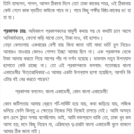
তিনি হাসলেন, পাগল, আসল ঠিকানা দিলে তো! ঢাকা কাকের শহর, ওই ঠিকানায়
কেউ গেলে কাক ব্যতীত কাউকে পাবে না। পাবে কিছু পক্ষীর বিষ্ঠা-কাকের গু! হা
হা হা।
প্রকাশক চার:
অধিকাংশ প্রকাশকদের মামুলী কথার পর যে কথাটা চলে আসে
অনিবার্যভাবে, ফেলো কড়ি মাখো তেল, টাকা দাও, বই ছাপাও।
নেড়া বেলতলায় একবারের বেশী যায় কিনা জানা নাই মাথা ভর্তি চুল নিয়েও
আবারও যাওয়ার কোনও গোপন ইচ্ছা আমার ছিল না। এক প্রকাশক থেকে
টাকা আদায় করতে গিয়ে সাপের পাঁচ পা দর্শন হয়েছে। ভাবলাম নতুন উপন্যাস
ছাপাতে কেউ চাচ্ছে না। তো এই প্রকাশককে বললাম: গতোবছর বাংলা
একাডেমীর 'উত্তরাধিকার'-এ আমার একটা উপন্যাস ছাপা হয়েছিল; আপনি কি
এটার বই বের করতে পারেন?
প্রকাশক বললেন: বাংলা একাডেমী, কোন বাংলা একাডেমী!
কোন জটিলতায় আমার ব্রেনে শর্ট-সার্কিট হয়ে যায়, কথা জড়িয়ে যায়, লজিক
গুলিয়ে ফেলি কিন্তু এ ক্ষেত্রে নিজের পিঠ নিজেই চাপড়ে দেই। আমি অসহ্য
রাগ চেপে ঠান্ডা গলায় বলেছিলাম: ভাই, আমি মফস্বলে থাকি তো, ঢাকা খুব কম
আসা হয়; মনে কিছু নিয়েন না, এরিমধ্যে দু-চারটা বাংলা একাডেমী খুলে থাকলে
আমার ঠিক জানা নাই।