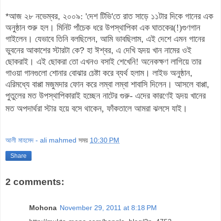
*
আজ ২৮
নভেম্বর
,
২০০৯:
'
দেশ টিভি
'তে
রাত সাড়ে ১১টার দিকে গানের এক
অনুষ্ঠান শুরু
হল
।
মিনিট পাঁচেক ধরে উপস্থাপিকা এক ঘাতকের(!)গুণগান
গাইলেন
।
যেভাবে তিনি
বলছিলেন
,
আমি ভাবছিলাম
,
এই দেশে এমন গানের
ভুবনের আকাশের স্টারটা কে
?
হা
ঈশ্বর
,
এ দেখি হৃদয় খান নামের ওই
ছোকরা
ই।
এই ছোকরা তো এখনও বসাই শেখেনি!
অনেকক্ষণ লাগিয়ে তার
গাওয়া গানগুলো শোনার বোঝার চেষ্টা করে ব্যর্থ হলাম
।
লাইভ অনুষ্ঠান
,
এরিমধ্যে বাপ্পা মজুমদার ফোন করে লম্বা লম্বা শাবাসি
দিলেন
।
আসলে বাপ্পা
,
পুতুলের মত উপস্থাপিকারাই হচ্ছেন নাটের গুরু- এদের
কারণেই হৃদয় খানের
মত অপদার্থরা স্টার হয়ে বসে থাকেন
, ফাঁকতালে আমরা ঝলসে যাই।
আলী মাহমেদ - ali mahmed
সময়
10:30 PM
Share
2 comments:
Mohona
November 29, 2011 at 8:18 PM