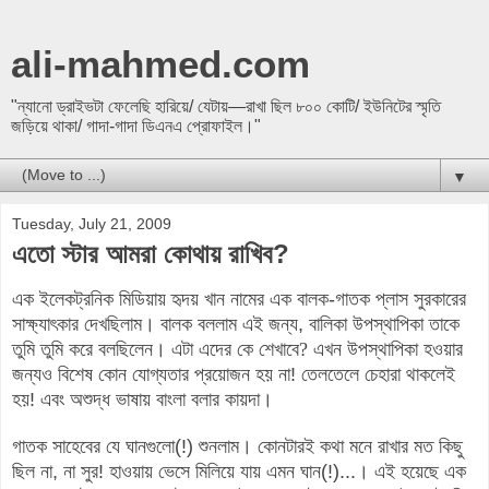
ali-mahmed.com
"ন্যানো ড্রাইভটা ফেলেছি হারিয়ে/ যেটায়—রাখা ছিল ৮০০ কোটি/ ইউনিটের স্মৃতি
জড়িয়ে থাকা/ গাদা-গাদা ডিএনএ প্রোফাইল।"
▼
Tuesday, July 21, 2009
এতো স্টার আমরা কোথায় রাখিব?
এক
ইলেকট্রনিক
মিডিয়ায়
হৃদয়
খান
নামের
এক
বালক
-
গাতক
প্লাস
সুরকারের
সাক্ষ্যা
ৎ
কার
দেখছিলাম
।
বালক
বললাম
এই
জন্য
,
বালিকা
উপস্থাপিকা
তাকে
তুমি
তুমি
করে
বলছিলেন
। এটা এদের কে শেখাবে?
এখন
উপস্থাপিকা
হওয়ার
জন্যও
বিশেষ
কোন
যোগ্যতার
প্রয়োজন
হয়
না
!
তেলতেলে
চেহারা
থাকলেই
হয়
!
এবং
অশুদ্ধ
ভাষায়
বাংলা
বলার
কায়দা
।
গাতক
সাহেবের
যে
ঘানগুলো
(!)
শুনলাম
।
কোনটারই
কথা
মনে
রাখার
মত
কিছু
ছিল
না
,
না
সুর
!
হাওয়ায়
ভেসে
মিলিয়ে
যায়
এমন ঘান
(!)...
।
এই
হয়েছে
এক