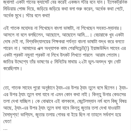
জ্বালা
!
একটা
গানের
ক্যাসেট
বের
করেই
একজন
স্টার
বনে
যান
।
ইলেকট্রনিক
মিডিয়ায়
পোজ
দিয়ে
,
জড়িয়ে
জড়িয়ে
কথা
বলা
শুরু
করেন
,
অর্ধেক
কথা
পেটে
,
অর্ধেক
মুখে
।
স্টার
বলে
কথা
!
এই
গাতক
মহোদয়
না
শিখেছেন
বাংলা
ভাষাটা
,
না
শিখেছেন
সহবত
-
ম্যানার
।
আসলে
না
বলে
বলছিলেন
,
আছোলে
,
আছোলে
আমি
...
।
বেচারাকে
খুব
একটা
দোষ
দেই
না
,
বিশ্ববিদ্যালয়ের
শিক্ষকরা
পর্যন্ত
বাংলা
ভাষাটা
শুদ্ধ
করে
বলতে
পারেন
না
।
আমাদের
এক্স
অধ্যাপক
কাম
পেরসিডেন্ট
(!)
ইয়াজউদ্দিন
সাহেব
এর
একটা
প্রকট
নমুনা
!
প্রকট
না
লিখে
উ
ৎ
কট
লিখতে
পারলে
আরাম
পেতাম
।
জাতির উদ্দেশ্যে তাঁর ভাষণের ৫ মিনিটের মাথায় ২২টা ভুল-অশুদ্ধ শব্দ নোট
করেছিলাম।
তো, গাতক সাহেব পুরো
অনুষ্ঠানে
ঠ্যাং
-
এর
উপর
ঠ্যাং
তুলে
বসে
ছিলেন
।
ঠ্যাং
-
এর
উপর
ঠ্যাং
তুলে
বসা
যাবে
না
এমন
কোন
কথা
নাই
।
কিন্তু
উনার
কেডসের
তলা
দেখা
যাচ্ছিল
।
কে
বোঝাবে
এই
বালককে
,
জেন্টেলম্যান
নর্ম
বলে কিছু বিষয়
আছে,
ঠ্যাং
-
এর
উপর
ঠ্যাং
তুলে
বসা
যাবে
কিন্তু
জুতার
তলা
দেখা
যাওয়াটা
বৈসাদৃশ্য
! ভাগ্যিস
,
জুতার
তলায়
গোবর
বা
ইয়ে
ছিল
না তাহলে সর্বনাশ হয়ে
যেত
!
...