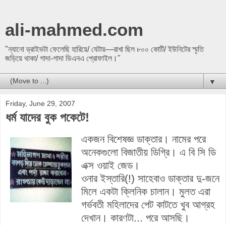
ali-mahmed.com
"ন্যানো ড্রাইভটা ফেলেছি হারিয়ে/ যেটায়—রাখা ছিল ৮০০ কোটি/ ইউনিটের স্মৃতি
জড়িয়ে থাকা/ গাদা-গাদা ডিএনএ প্রোফাইল।"
▼
Friday, June 29, 2007
ধর্ম যাদের বুক পকেটে!
একজন বিশেষজ্ঞ ডাক্তার। নামের পরে
অনেকগুলো বিজাতীয় ডিগ্রি। এ বি সি ডি
এক্স ওয়াই জেড।
ওনার ইস্তারি(!) সাহেবাও ডাক্তার দু-জনে
মিলে একটা ক্লিনিক চালান। মুলত এরা
গর্ভবতী মহিলাদের পেট কাটতে খুব আগ্রহ
দেখান। কারণটা... পরে আসছি।