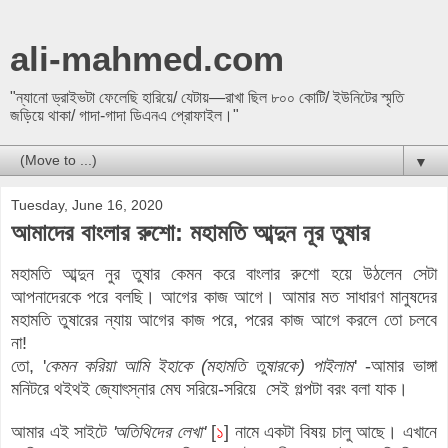
ali-mahmed.com
"ন্যানো ড্রাইভটা ফেলেছি হারিয়ে/ যেটায়—রাখা ছিল ৮০০ কোটি/ ইউনিটের স্মৃতি
জড়িয়ে থাকা/ গাদা-গাদা ডিএনএ প্রোফাইল।"
▼
Tuesday, June 16, 2020
আমাদের বাংলার রুশো: মহামতি আব্দুন নূর তুষার
মহামতি আব্দুন নুর তুষার কেমন করে
বাংলার রুশো
হয়ে উঠলেন সেটা
আপনাদেরকে
পরে বলছি। আগের কাজ আগে। আমার মত সাধারণ মানুষদের
মহামতি তুষারের ন্যায় আগের কাজ পরে, পরের কাজ আগে করলে তো চলবে
না!‍
তো, '
কেমন করিয়া আমি ইহাকে (মহামতি তুষারকে) পাইলাম
' -আমার ভাঙ্গা
মনিটরে থইথই জ্যোৎস্নার মেঘ সরিয়ে-সরিয়ে সেই গল্পটা বরং বলা যাক।
আমার এই সাইটে
'
অতিথিদের লেখা'
[
১
] নামে একটা বিষয় চালু আছে। এখানে