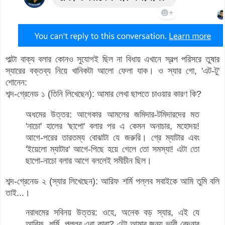
পাল্টা বাক্য বলার কোনও সুযোগই ছিল না বিধায় এখানে স্বল্প পরিসরে তুষার
স্যারের বক্তব্য নিয়ে খানিকটা আলো ফেলা যাক। ও স্যার গো, 'এট-টু'
শোনেন:
শব্দ-গ্রেনেড ১ (তিনি লিখেছেন):
আমার লেখা ছাপতে চাওয়ার কারণ কি
?
অধমের উত্তর: আগেকার আমলের জমিদার-টমিদারদের মত
'নাচো' হালের 'ছাপো' বলার পর এ কেমন অনাচার, মহোদয়!
আগে-পরের তারতম্য বোঝাটা যে জরুরি। গ্রে ম্যাটার এবং
'ইয়েলো ম্যাটার' আগে-পিছে হয়ে গেলে তো সমস্যা! এটা তো
ছাপো-নাচো বলার আগে বললেই সমীচীন ছিল।
শব্দ-গ্রেনেড ২ (স্যার লিখেছেন):
আরিফ শর্মি পল্লব সবাইকে আমি তুমি বলি
তাই...
।
নরাধমের সবিনয় উত্তর: ওহে, অনেক বড় স্যার, এই যে
আরিফ, শর্মি, পল্লব এরা কারা? এটা আমার জন্য ভারী বেদনার