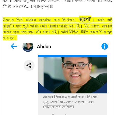
হলো? যেটার চালু নাম
'
টাইপিং মিসটেক
'
। আরও কীসব গালভরা নাম আছে,
'
স্লিপ অভ পেন'
...। ব্লা-ব্লা-ব্লা!
ছাপো'
উত্তরে তিনি আমাকে সম্বোধন করে লিখেছেন, '
। অথচ এই
মানুষটার সঙ্গে পূর্বে আমার কোন প্রকার জানাশোনা নাই। নিদেনপক্ষে, এমনকি
আমার বয়স সম্বন্ধেও তাঁর ধারণা নাই। আমি নিশ্চিত, টাইপ করতে গিয়ে ভুল
করেছেন।