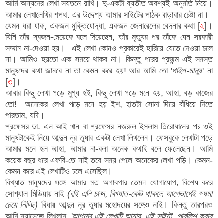
আমি অন্যদের লেখা সযতনে রাখি। দু-একটা ব্যতীত অবশ্যই অনুমতি নিয়ে।
আমার লেখালেখির শপথ, এর উদ্দেশ্য আমার সাইটের পাঠক বাড়াবার চেষ্টা না।
যেমন ধরা যাক, একজন মুক্তিযোদ্ধা, একজন জেনারেলের বেদনার কথা [
২
]।
যিনি তাঁর স্বজন-মেয়েকে বলে দিয়েছেন, তাঁর মৃত্যুর পর তাঁকে যেন সরকারী
সম্মান না-দেওয়া হয়। এই লেখা কোনও প্রকারেই হারিয়ে যেতে দেওয়া চলে
না। আমিও হয়তো এক সময়ে থাকব না। কিন্তু পরের প্রজন্ম এই সমস্ত
মানুষদের কথা জানবে না তা কেমন করে হয়! আর আমি তো '
পাইপ-মানুষ
' না
[
৩
]।
আবার কিছু লেখা পড়ে মুগ্ধ হই, কিছু লেখা পড়ে মনে হয়, আহা, বড় কাজের
তো! অনেকের লেখা পড়ে মনে হয় ইশ, হাতটা সোনা দিয়ে বাঁধিয়ে দিতে
পারতাম, যদি।
প্রফেসর ডা. এন আই খান বা প্রফেসর নজরুল ইসলাম
তিরোধানের পর ওই
মানুষটাকেই নিয়ে আব্দুন নূর তুষার একটা লেখা লিখলেন। ফেসবুকে লেখাটা পড়ে
আমার মনে হল আহা, আমার না-বলা অনেক কথাই বলে ফেলেছেন। আমি
কয়েক বছর ধরে এফবি-তে নাই তবে সময় পেলে অনেকের লেখা পড়ি। কেমন-
কেমন করে এই লেখাটিও চলে এসেছিল।
বিখ্যাত মানুষদের সঙ্গে আমার মত অগাবগার তেমন যোগাযোগ, বিশেষ করে
সোশ্যাল মিডিয়ায় নাই
(বাই এনি চান্স, বিখ্যাত-কেউ থাকলে আগেভাগেই ক্ষমা
চেয়ে নিচ্ছি)
বিধায় আব্দুন নূর তুষার মহোদয়ের সঙ্গেও নাই। কিন্তু তারপরও
আমি ম্যাসেজে লিখলাম, '
আপনার এই লেখাটি আমার এই সাইটে পাবলিশ করার