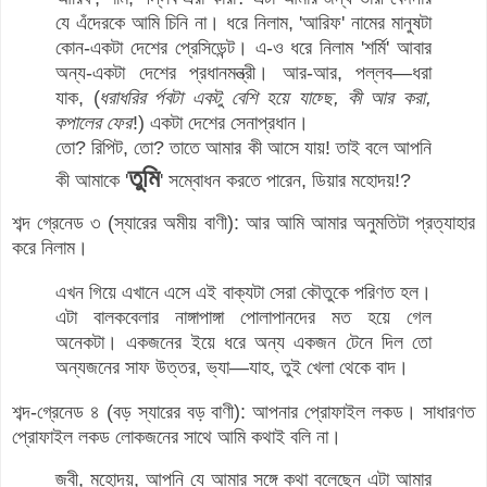
যে এঁদেরকে আমি চিনি না। ধরে নিলাম, 'আরিফ' নামের মানুষটা
কোন-একটা দেশের প্রেসিডেন্ট। এ-ও ধরে নিলাম 'শর্মি' আবার
অন্য-একটা দেশের প্রধানমন্ত্রী। আর-আর, পল্লব—ধরা
যাক, (
ধরাধরির পর্বটা একটু বেশি হয়ে যাচ্ছে, কী আর করা,
কপালের ফের
!) একটা দেশের সেনাপ্রধান।
তো? রিপিট, তো? তাতে আমার কী আসে যায়! তাই বলে আপনি
তুমি
কী আমাকে '
' সম্বোধন করতে পারেন, ডিয়ার মহোদয়!?
শব্দ গ্রেনেড ৩ (স্যারের অমীয় বাণী):
আর আমি আমার অনুমতিটা প্রত্যাহার
করে নিলাম।
এখন গিয়ে এখানে এসে এই বাক্যটা সেরা কৌতুকে পরিণত হল।
এটা বালকবেলার নাঙ্গাপাঙ্গা পোলাপানদের মত হয়ে গেল
অনেকটা। একজনের ইয়ে ধরে অন্য একজন টেনে দিল তো
অন্যজনের সাফ উত্তর, ভ্যা—যাহ, তুই খেলা থেকে বাদ।
শব্দ-গ্রেনেড ৪ (বড় স্যারের বড় বাণী):
আপনার প্রোফাইল লকড। সাধারণত
প্রোফাইল লকড লোকজনের সাথে আমি কথাই বলি না।
জ্বী, মহোদয়, আপনি যে আমার সঙ্গে কথা বলেছেন এটা আমার