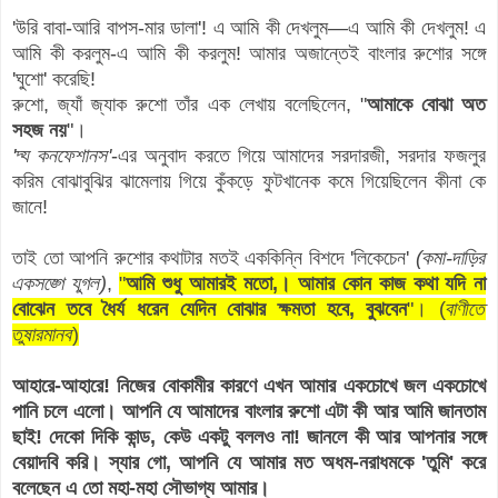
'উরি বাবা-আরি বাপস-মার ডালা'! এ আমি কী দেখলুম—এ আমি কী দেখলুম! এ
আমি কী করলুম-এ আমি কী করলুম! আমার অজান্তেই বাংলার রুশোর সঙ্গে
'ঘুশো' করেছি!
রুশো, জ্যাঁ জ্যাক রুশো তাঁর এক লেখায় বলেছিলেন, "
আমাকে বোঝা অত
সহজ নয়
"।
'দ্য কনফেশানস'
-এর অনুবাদ করতে গিয়ে আমাদের সরদারজী, সরদার ফজলুর
করিম বোঝাবুঝির ঝামেলায় গিয়ে কুঁকড়ে ফুটখানেক কমে গিয়েছিলেন কীনা কে
জানে!
তাই তো আপনি রুশোর কথাটার মতই এককিন্নি বিশদে 'লিকেচেন'
(কমা-দাড়ির
একসঙ্গে যুগল)
,
"
আমি শুধু আমারই মতো,। আমার কোন কাজ কথা যদি না
বোঝেন তবে ধৈর্য ধরেন যেদিন বোঝার ক্ষমতা হবে, বুঝবেন
"। (
বাণীতে
তুষারমানব
)
আহারে-আহারে! নিজের বোকামীর কারণে এখন আমার একচোখে জল একচোখে
পানি চলে এলো। আপনি যে আমাদের বাংলার রুশো এটা কী আর আমি জানতাম
ছাই! দেকো দিকি কান্ড, কেউ একটু বললও না! জানলে কী আর আপনার সঙ্গে
বেয়াদবি করি। স্যার গো, আপনি যে আমার মত অধম-নরাধমকে 'তুমি' করে
বলেছেন এ তো মহা-মহা সৌভাগ্য আমার।