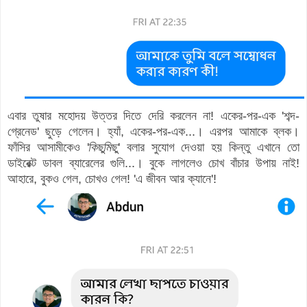
এবার তুষার মহোদয় উত্তর দিতে দেরি করলেন না! একের-পর-এক 'শব্দ-
গ্রেনেড' ছুড়ে গেলেন। হ্যাঁ, একের-পর-এক...। এরপর আমাকে ব্লক।
ফাঁসির আসামীকেও '
কিছুমিছু
' বলার সুযোগ দেওয়া হয় কিন্তু এখানে তো
ডাইরেক্ট ডাবল ব্যারেলের গুলি...। বুকে লাগলেও চোখ বাঁচার উপায় নাই!
আহারে, বুকও গেল, চোখও গেল! 'এ জীবন আর ক্যানে'!