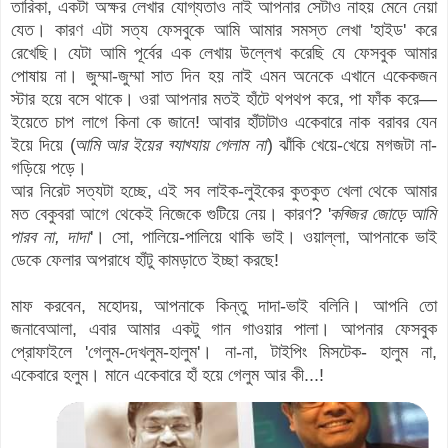
তারিকা, একটা অক্ষর লেখার যোগ্যতাও নাই আপনার সেটাও নাহয় মেনে নেয়া
যেত। কারণ এটা সত্য ফেসবুকে আমি আমার সমস্ত লেখা 'হাইড' করে
রেখেছি। যেটা আমি পূর্বের এক লেখায় উল্লেখ করেছি যে ফেসবুক আমার
পোষায় না। জুম্মা-জুম্মা সাত দিন হয় নাই এমন অনেকে এখানে একেকজন
স্টার হয়ে বসে থাকে। ওরা আপনার মতই
হাঁটে থপথপ করে, পা ফাঁক করে—
ইয়েতে চাপ লাগে কিনা কে জানে! আবার হাঁটাটাও একেবারে নাক বরাবর যেন
ইয়ে দিয়ে (
আমি আর ইয়ের ব্যাখ্যায় গেলাম না
) ঝাঁকি খেয়ে-খেয়ে মগজটা না-
গড়িয়ে পড়ে।
আর নিরেট সত্যটা হচ্ছে, এই সব লাইক-লুইকের কুতকুত খেলা থেকে আমার
মত বেকুবরা আগে থেকেই নিজেকে গুটিয়ে নেয়। কারণ? '
কব্জির জোড়ে আমি
পারব না, দাদা
'। সো, পালিয়ে-পালিয়ে থাকি ভাই। ওয়াল্লা, আপনাকে ভাই
ডেকে ফেলার অপরাধে হাঁটু কামড়াতে ইচ্ছা করছে!
মাফ করবেন, মহোদয়, আপনাকে কিন্তু দাদা-ভাই বলিনি। আপনি তো
জনাবেআলা, এবার আমার একটু গান গাওয়ার পালা। আপনার ফেসবুক
প্রোফাইলে 'গেলুম-দেখলুম-হালুম'। না-না, টাইপিং মিসটেক- হালুম না,
একেবারে হলুম। মানে একেবারে হাঁ হয়ে গেলুম আর কী...!