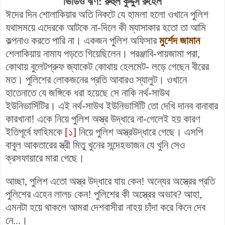
ভিডিও ঋণ: রুহুল কুদ্দুস রুহেল
ঈদের দিন শোলাকিয়ার অতি নিকটে যে হামলা হলো ওখানে পুলিশ
যথাসময়ে এদেরকে আটকে না-দিলে কী ম্যাসাকার হতো তা আমি
কল্পনাও করতে পারি না। একজন পুলিশ অফিসার
মুর্শেদ জামান
শেলাকিয়ায় নামায পড়তে গিয়েছিলেন। পরঞ্জাবি-পায়জামা পরা,
কোথায় বুলেটপ্রুফ জ্যাকেট কোথায় হেলমেট- লড়ে গেছেন বীরের
মত। পুলিশের লোকজনের প্রতি আবারও স্যালুট। ওখানে
হাতেনাতে যে জঙ্গিকে ধরা হয়েছে সে নাকি নর্থ-সাউথ
ইউনিভার্সিটির। এই নর্থ-সাউথ ইউনিভার্সিটি তো দেখি দানব বানাবার
কারখানা! একে নিয়ে পুলিশ অস্ত্র উদ্ধারে না-গেলেই হয় কারণ
ইতিপূর্বে ফাহিমকে
[১]
নিয়ে পুলিশ অস্ত্রউদ্ধারে গেছে। এসপি
বাবুল আকতারের স্ত্রী মিতু খুনের সন্দেহভাজন যে খুনি সেও
ক্রসফায়ারে মারা গেছে।
আচ্ছা, পুলিশ এতো অস্ত্র উদ্ধারে যায় কেন! অন্যের অস্ত্রের প্রতি
পুলিশের এহেন লালচ কেন! পুলিশের কী অস্ত্রের অভাব? আহা,
এমনটা হয়ে থাকলে আমরা দেশবাসীরা নাহয় চাঁদা করে কিনে দেব
নে...।