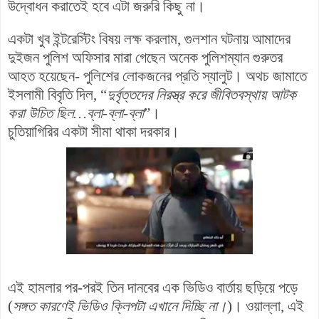
উদ্বোধন করাতেই হবে এটা জরুরি কিছু না।
একটা খুব ইন্টরেস্টিং বিষয় লক্ষ করলাম, গুলশান ঘটনায় আমাদের
দুইজন পুলিশ অফিসার মারা গেছেন অনেক পুলিশম্যান গুরুতর
আহত হয়েছেন- পুলিশের লোকজনের প্রতি স্যালুট। অথচ জামাতে
ইসলামী বিবৃতি দিল, “
দুর্বৃত্তদের নিরস্ত্র করে জীবিতবস্থায় আটক
করা উচিত ছিল…ব্লা-ব্লা-ব্লা
”।
চুতিয়াগিরির একটা সীমা থাকা দরকার।
এই হামলার পর-পরই তিন দানবের এক ভিডিও বার্তায় ছড়িয়ে পড়ে
(
সঙ্গত কারণেই ভিডিও ক্লিপটা এখানে দিচ্ছি না।
)। ওয়াল্লা, এই