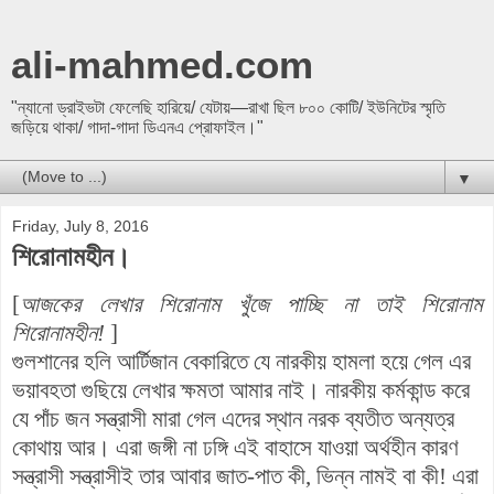
ali-mahmed.com
"ন্যানো ড্রাইভটা ফেলেছি হারিয়ে/ যেটায়—রাখা ছিল ৮০০ কোটি/ ইউনিটের স্মৃতি
জড়িয়ে থাকা/ গাদা-গাদা ডিএনএ প্রোফাইল।"
▼
Friday, July 8, 2016
শিরোনামহীন।
[
আজকের লেখার শিরোনাম খুঁজে পাচ্ছি না তাই শিরোনাম
শিরোনামহীন!
]
গুলশানের হলি আর্টিজান বেকারিতে যে নারকীয় হামলা হয়ে গেল এর
ভয়াবহতা গুছিয়ে লেখার ক্ষমতা আমার নাই। নারকীয় কর্মকান্ড করে
যে পাঁচ জন সন্ত্রাসী মারা গেল এদের স্থান নরক ব্যতীত অন্যত্র
কোথায় আর। এরা জঙ্গী না ঢঙ্গি এই বাহাসে যাওয়া অর্থহীন কারণ
সন্ত্রাসী সন্ত্রাসীই তার আবার জাত-পাত কী, ভিন্ন নামই বা কী! এরা