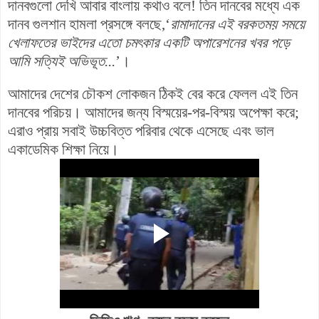
দানবগুলো দেখি আবার বাংলায় কথাও বলে! তিন দানবের মধ্যে এক
দানব গুলশান হামলা প্রসঙ্গে বলছে,‘
রামাদানের এই বরকতময় সময়ে
খেলাফতের ভাইদের এতো চমৎকার একটি অপারেশনের খবর পড়ে
আমি সত্যিই অভিভূত...
’।
আমাদের দেশের চৌকশ লোকজন ঠিকই বের করে ফেলল এই তিন
দানবের পরিচয়। আমাদের জন্য বিস্ময়ের-পর-বিস্ময় অপেক্ষা করে;
এরাও প্রায় সবাই উচ্চবিত্ত পরিবার থেকে এসেছে এবং ভাল
একাডেমিক শিক্ষা নিয়ে।