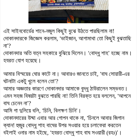
এই সাইনবোর্ডের শানে-নজুল কিছুই বুঝে উঠতে পারছিলাম না!
দোকানদারকে জিজ্ঞেস করলাম,
‘
ভাইজান, আগামাথা তো কিছুই বুঝতাছি
না
’
?
দোকানদার অতি যত্ন সহকারে বুঝিয়ে দিলেন।
‘
বোদ্ধু শাহ
’
হচ্ছে নাম।
হযরত যোগ হয়েছে।
আমার বিস্ময়ের ঘোর কাটে না। আবারও জানতে
চাই,
‘
বাঘ সোয়ারী-এর
ঘটনাটা একটু খুলে বলেন তো
’
?
আমার অজ্ঞতার কারণে দোকানদার আমাকে বুদ্ধু ঠাউরালেন সম্ভবত।
এমন সহজ বিষয়টা বুঝতে পারছি না! তিনি বিরক্ত হয়ে বললেন,
‘
আপনে
বাঘ চেনেন না
’
?
আমি গা দুলিয়ে বলি,
‘
চিনি, বিলক্ষণ চিনি
’
।
দোকানদারের উষ্মা এবার আর গোপন থাকে
না,
‘
চিনলে আবার জিগান
ক্যান! হুজুর বোদ্ধু শাহ বাঘের উপর সওয়ার হয়ে চলাফেরা করতেন
বইলাই ওনার নাম হইছে,
‘
হযরত বোদ্ধু শাহ বাঘ সওয়ারী (রহঃ)
’
।