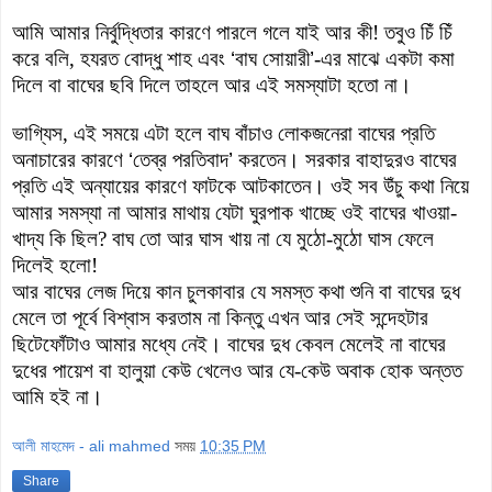
আমি আমার নির্বুদ্ধিতার কারণে পারলে গলে যাই আর কী! তবুও চিঁ চিঁ
করে বলি, হযরত বোদ্ধু শাহ এবং
‘
বাঘ সোয়ারী
’
-এর মাঝে একটা
কমা
দিলে বা বাঘের ছবি দিলে তাহলে আর এই সমস্যাটা হতো না।
ভাগ্যিস, এই সময়ে এটা হলে বাঘ বাঁচাও লোকজনেরা বাঘের প্রতি
অনাচারের কারণে
‘
তেব্র পরতিবাদ
’
করতেন। সরকার বাহাদুরও বাঘের
প্রতি এই অন্যায়ের কারণে ফাটকে আটকাতেন। ওই সব উঁচু কথা নিয়ে
আমার সমস্যা না আমার মাথ
ায় যেটা ঘুরপাক খাচ্ছে ওই বাঘের খাওয়া-
খাদ্য কি ছিল? বাঘ তো আর ঘাস খায় না য
ে মুঠো-মুঠো ঘাস ফেলে
দিলেই হলো!
আর বাঘের লেজ দিয়ে কান চুলকাবার যে সমস্ত কথা শুনি বা বাঘের দুধ
মেলে তা পূর্বে বিশ্বাস করতাম না কিন্তু এখন আর সেই সন্দেহটার
ছিটেফোঁটাও আমার মধ্যে নেই। বা
ঘের দুধ কেবল মেলেই না বাঘের
দুধের পায়েশ
বা হালুয়া কেউ খেলেও আর যে-কেউ অবাক হোক অন্তত
আমি হই না।
আলী মাহমেদ - ali mahmed
সময়
10:35 PM
Share