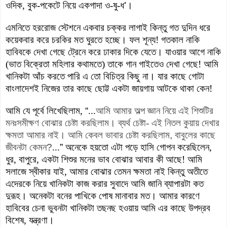
ওদিক, বুক-পকেটে নিয়ে একগাদা ও-ষু-ধ
’
।
এমনিতে হররোজ স্টেশনে একবার চক্কর লাগাই কিন্তু গত দুদিন ধরে
কয়েকবার করে চর
কি
র মত ঘুরতে হচ্ছে। ফল শূন্য! গতকাল নাকি
হাবিবকে দেখা গেছে ট্রেনে করে ঢাকার দিকে যেতে। যাওয়ার আগে নাকি
(ভাত বিক্রেতা মহিলার কথামতে) তাকে গান গাইতেও দেখা গেছে! আমি
খানিকটা আঁচ করতে পারি এ তো বিচিত্র কিছু না। যার কাছে গোটা
বাংলাদেশই নিজের তার কাছে ছোট্ট একটা জা
য়গায় আটকে থাকা কেন!
আমি যে পূর্বে লিখেছিলাম,
“
...
আমি আমার অল্প
জ্ঞান নিয়ে এই শিশুটির
মনঃসমীক্ষণ বোঝার চেষ্টা করছিলাম
।
ব্যর্থ চেষ্টা- এই
নিতল কুয়ায় দেখার
ক্ষমতা আমার নাই
।
আমি কেবল ভাবার চেষ্টা করছিলাম
,
বাবুলের কাছে
জীবনটা কেমন
?
...
”
অনেকে হয়তো এটা পড়ে হাসি গোপন কর
েছিলেন,
ধুর,
বাপুরে, একটা শিশুর মনের ভাব বোঝার আবার কী আছে! আমি
সলাজে স্বীকার যাই, আমার বোঝার তেমন ক্ষমতা নাই কিন্তু অতীতে
এদেরকে নিয়ে খানিকটা কাজ করার সুবাদে আমি জানি ব্যাপারটা কত
দুরূহ। অনেকটা বনের পাখিকে পোষ মানাবার মত। আমার কারণে
হাবিবের চেনা ভুবনটা খানিকটা তছ
নছ
হওয়ায় আমি এর কাছে উপদ্রব
বিশেষ, যন্ত্রণা।