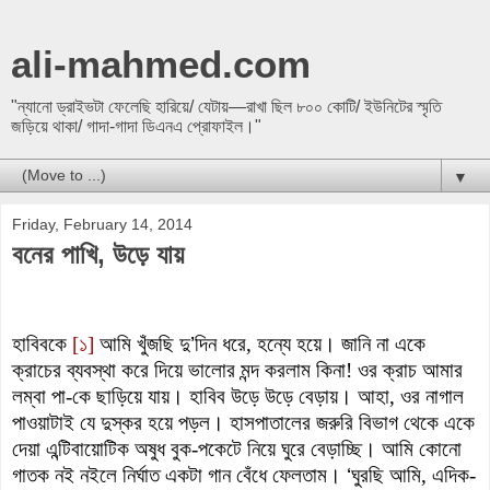
ali-mahmed.com
"ন্যানো ড্রাইভটা ফেলেছি হারিয়ে/ যেটায়—রাখা ছিল ৮০০ কোটি/ ইউনিটের স্মৃতি
জড়িয়ে থাকা/ গাদা-গাদা ডিএনএ প্রোফাইল।"
▼
Friday, February 14, 2014
বনের পাখি, উড়ে যায়
হাবিবকে
[১]
আমি খুঁজছি দু
’
দিন ধরে, হন্যে হয়ে। জানি না একে
ক্রাচের ব্যবস্থা করে দিয়ে ভালোর মন্দ করলাম কিনা! ওর ক্রাচ আমার
লম্বা পা-কে ছাড়িয়ে যায়। হাবিব উড়ে উড়ে বেড়ায়। আহা, ওর নাগাল
পাওয়াটাই যে দুস্কর হয়ে পড়ল। হ
াসপাতালের জরুরি বিভাগ থেকে
একে
দেয়া এন্টিবায়োটিক অষুধ বুক-পকেটে নিয়ে ঘুরে বেড়াচ্ছি। আমি কোনো
গাতক নই নইলে নির্ঘাত একটা গান বেঁধে ফেলতাম।
‘
ঘুরছি আমি, এদিক-