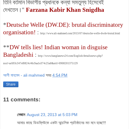
তিনি বর্তমান বিভাগীয় প্রধানকে কন্যা সমতুল্য হিসেবেই
দেখতেন।"
Farzana Kabir Khan Snigdha
*
Deutsche Welle (DW.DE): brutal discriminatory
organisation!
:
http://www.ali-mahmed.com/2013/07/deutsche-welle-dwde-brutal.html
**
DW tells lies! Indian woman in disguise
Bangladeshi
:
http://www.banglanews24.com/English/detailsnews.php?
nssl=ac693c347ef0824c46c9aa1e374c25a0&nttl=0908201375129
আলী মাহমেদ - ali mahmed
সময়
4:54 PM
Share
11 comments:
সেজান
August 23, 2013 at 5:03 PM
আমার কাছে ডিডব্লিউকে একটা আন্চলিক প্রতিষ্ঠানের মত মনে হচ্ছে!!!