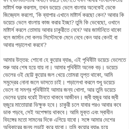
মাষ্টার্স শুরু করলাম, তখন ডয়েচে ভেলে বাংলার অনেকেই ডেকে
জিজ্ঞ্যেস করলো, 'কি ব্যাপার এখানে মাষ্টার্স করছো কেন? আবার কি
ডয়েচে ভেলে বাংলায় কাজ করার ইচ্ছা? তুমি কি ভেবেছো, ওখানে
মাষ্টার্স করলে তোমায় আবার চাকুরীতে নেবে? আর জার্মানিতে থাকো
বলে জার্মান সো কলড সিস্টেমকে মেনে নেবে কেন আর কেনই বা
আবার পড়ালেখা করবে'?
আমার উত্তর: শোনো হে কুয়োর ব্যাঙ, এই পৃথিবীটা ডয়েচে ভেলেতে
শুরু আর শেষ হয়ে যায় না। আমার পৃথিবীটা অনেক বড়। ডয়েচে
ভেলের ওই ছোট্ট কুয়োর জল খেয়ে তোমরা তৃপ্ত থাকো, আমি
সমুদ্রের নোনা জলে ভাসতে চাই। পড়ালেখা করলে শুধু ডয়েচে
ভেলে না সমগ্র পৃথিবীটাই আমার জন্য খোলা, আর তুমি ডয়েচে
ভেলের দুয়ার ধরেই টানতে থাকবে আজীবন। জ্বী হুজুর আর জ্বী
হুজুরে মাতোয়ারা ভিক্ষুক হবে। চাকুরী চলে যাবার পরও আবার কবে
ডাক পড়বে, সেই অপেক্ষায় থাকবে। আমি মুক্ত এবং স্বাধীন
বিহঙ্গের মতো সামনের দিকে এগিয়ে যাবো। সঙ্গে আমার দেশের
অধিকারের জন্য লড়াই করে যাবো। তুমি কুয়োর ব্যাঙ হয়ে