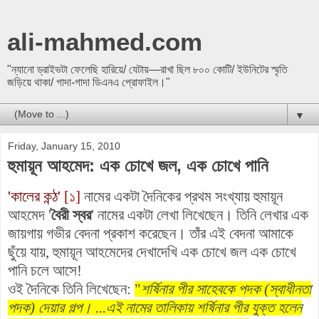
ali-mahmed.com
"ন্যানো ড্রাইভটা ফেলেছি হারিয়ে/ যেটায়—রাখা ছিল ৮০০ কোটি/ ইউনিটের স্মৃতি
জড়িয়ে থাকা/ গাদা-গাদা ডিএনএ প্রোফাইল।"
▼
Friday, January 15, 2010
হুমায়ূন আহমেদ: এক চোখে জল, এক চোখে পানি
'কালের কন্ঠ'
[১]
নামের একটা দৈনিকের প্রথম সংখ্যায় হুমায়ূন
আহমেদ '
বৈরী স্বর
' নামের একটা লেখা লিখেছেন। তিনি লেখার এক
জায়গায় গভীর বেদনা প্রকাশ করেছেন। তাঁর এই বেদনা আমাকে
ছুঁয়ে যায়, হুমায়ূন আহমেদের দেখাদেখি এক চোখে জল এক চোখে
পানি চলে আসে!
ওই দৈনিকে তিনি লিখেছেন: ‍‍
"
শর্ষিনার পীর সাহেবকে পদক (স্বাধীনতা
পদক) দেয়ার গল্প। ...এই নামের তালিকায় শর্ষিনার পীর যুক্ত হলেন