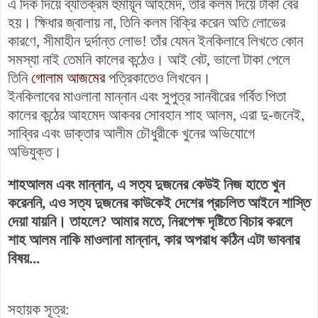
এ দিক দিয়ে ব্যতিক্রম হুমায়ূন আহমেদ, তাঁর কলম দিয়ে টাকা বের
হয়। ক্ষিধার জ্বালায় না, তিনি কলম বিক্রি করেন অতি লোভের
কারণে, সীমাহীন দুর্দান্ত লোভ! তাঁর যেমন ইনকিলাবে লিখতে কোন
সমস্যা নাই তেমনি কালের কন্ঠেও। আই বেট, ভালো টাকা পেলে
তিনি
গোলাম আজমের
পত্রিকাতেও লিখবেন।
ইনকিলাবের মাওলানা মান্নান এবং সুপুত্র সানবীরের গর্বিত পিতা
কালের কন্ঠের আহমেদ আকবর সোবহান শাহ আলম, এরা দু-জনেই,
সাব্বির এবং ডাক্তার আলীম চৌধুরীকে খুনের অভিযোগে
অভিযুক্ত।
শাহআলম এবং মান্নান, এ সত্য দুজনের কেউই নিজ হাতে খুন
করেননি, এও সত্য দুজনের কাউকেই দেশের প্রচলিত আইনে শাস্তি
দেয়া যায়নি। তাহলে?
আমার মতে, নিরপেক্ষ দৃষ্টিতে বিচার করলে
শাহ আলম নাকি মাওলানা মান্নান, কার অপরাধ কঠিন এটা ভাবনার
বিষয়...
সহায়ক সূত্র: