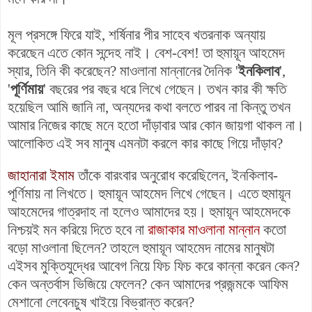
মূল প্রসঙ্গে ফিরে যাই, শর্ষিনার পীর সাহেব খতরনাক অন্যায়
করেছেন এতে কোন সন্দেহ নাই। বেশ-বেশ! তা হুমায়ূন আহমেদ
স্যার, তিনি কী করেছেন? মাওলানা মান্নানের দৈনিক '
ইনকিলাব
',
'
পূর্ণিমায়
' বছরের পর বছর ধরে লিখে গেছেন। তখন কার কী ক্ষতি
হয়েছিল আমি জানি না, অন্যদের কথা বলতে পারব না কিন্তু তখন
আমার নিজের কাছে মনে হতো দাঁড়াবার আর কোন জায়গা থাকল না।
আলোকিত এই সব মানুষ এমনটা করলে কার কাছে গিয়ে দাঁড়াব?
জাহানারা ইমাম
তাঁকে বারংবার অনুরোধ করেছিলেন, ইনকিলাব-
পূর্ণিমায় না লিখতে। হুমায়ূন আহমেদ লিখে গেছেন। এতে হুমায়ূন
আহমেদের গাত্রদাহ না হলেও আমাদের হয়। হুমায়ূন আহমেদকে
নিশ্চয়ই মন করিয়ে দিতে হবে না
রাজাকার মাওলানা মান্নান
কতো
বড়ো মাওলানা ছিলেন? তাহলে হুমায়ূন আহমেদ নামের মানুষটা
এইসব মুক্তিযুদ্ধের আবেগ নিয়ে ফিচ ফিচ করে কান্না করেন কেন?
কেন অন্তর্বাস ভিজিয়ে ফেলেন? কেন আমাদের প্রজন্মকে আফিম
মেশানো লেবেনচুষ খাইয়ে বিভ্রান্ত করেন?