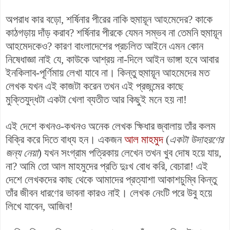
অপরাধ কার বড়ো, শর্ষিনার পীরের নাকি হুমায়ূন আহমেদের? কাকে
কাঠগড়ায় দাঁড় করাব? শর্ষিনার পীরকে যেমন সম্ভব না তেমনি হুমায়ূন
আহমেদকেও? কারণ বাংলাদেশের প্রচলিত আইনে এমন কোন
নিষেধাজ্ঞা নাই যে, কাউকে আশ্রয় না-দিলে আইন ভাঙ্গা হবে আবার
ইনকিলাব-পূর্ণিমায় লেখা যাবে না। কিন্তু হুমায়ূন আহমেদের মত
লেখক যখন এই কাজটা করেন তখন এই প্রজন্মের কাছে
মুক্তিযুদ্ধটা একটা খেলা ব্যতীত আর কিছুই মনে হয় না!
এই দেশে কখনও-কখনও অনেক লেখক ক্ষিধার জ্বালায় তাঁর কলম
বিক্রি করে দিতে বাধ্য হন। একজন
আল মাহমুদ
(
একটা উদাহরণের
জন্য নেয়া
) যখন সংগ্রাম পত্রিকায় লেখেন তখন খুব দোষ হয়ে যায়,
না? আমি তো আল মাহমুদের প্রতি দুঃখ বোধ করি, বেচারা! এই
দেশে লেখকদের কাছ থেকে আমাদের প্রত্যাশা আকাশচুম্বি কিন্তু
তাঁর জীবন ধারণের ভাবনা কারও নাই। লেখক নেংটি পরে উবু হয়ে
লিখে যাবেন, আজিব!