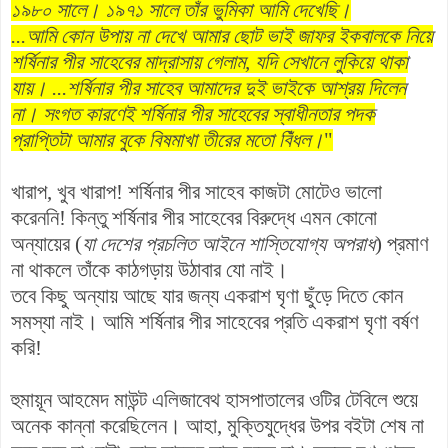
১৯৮০ সালে। ১৯৭১ সালে তাঁর ভুমিকা আমি দেখেছি।
...আমি কোন উপায় না দেখে আমার ছোট ভাই জাফর ইকবালকে নিয়ে
শর্ষিনার পীর সাহেবের মাদ্রাসায় গেলাম, যদি সেখানে লুকিয়ে থাকা
যায়।
...শর্ষিনার পীর সাহেব আমাদের দুই ভাইকে আশ্রয় দিলেন
না। সংগত কারণেই শর্ষিনার পীর সাহেবের স্বাধীনতার পদক
প্রাপ্তিটা আমার বুকে বিষমাখা তীরের মতো বিঁধল।
"
খারাপ, খুব খারাপ! শর্ষিনার পীর সাহেব কাজটা মোটেও ভালো
করেননি! কিন্তু শর্ষিনার পীর সাহেবের বিরুদ্ধে এমন কোনো
অন্যায়ের (
যা দেশের প্রচলিত আইনে শাস্তিযোগ্য অপরাধ
) প্রমাণ
না থাকলে তাঁকে কাঠগড়ায় উঠাবার যো নাই।
তবে কিছু অন্যায় আছে যার জন্য একরাশ ঘৃণা ছুঁড়ে দিতে কোন
সমস্যা নাই। আমি শর্ষিনার পীর সাহেবের প্রতি একরাশ ঘৃণা বর্ষণ
করি!
হুমায়ূন আহমেদ মাউন্ট এলিজাবেথ হাসপাতালের ওটির টেবিলে শুয়ে
অনেক কান্না করেছিলেন। আহা, মুক্তিযুদ্ধের উপর বইটা শেষ না