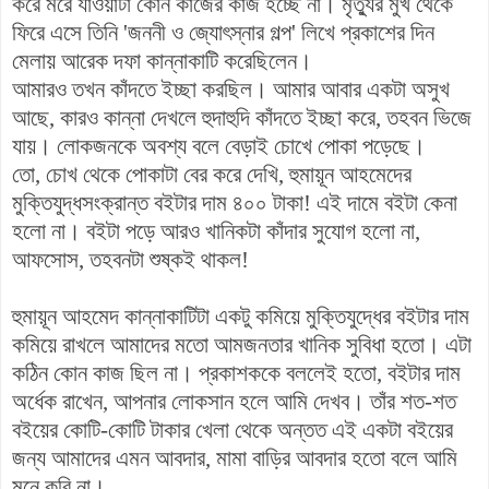
করে মরে যাওয়াটা কোন কাজের কাজ হচ্ছে না। মৃত্যুর মুখ থেকে
ফিরে এসে তিনি 'জননী ও জ্যোৎস্নার গল্প' লিখে প্রকাশের দিন
মেলায় আরেক দফা কান্নাকাটি করেছিলেন।
আমারও তখন কাঁদতে ইচ্ছা করছিল। আমার আবার একটা অসুখ
আছে, কারও কান্না দেখলে হুদাহুদি কাঁদতে ইচ্ছা করে, তহবন ভিজে
যায়। লোকজনকে অবশ্য বলে বেড়াই চোখে পোকা পড়েছে।
তো, চোখ থেকে পোকাটা বের করে দেখি,
হুমায়ূন আহমেদের
মুক্তিযুদ্ধসংক্রান্ত
বইটার দাম ৪০০ টাকা! এই দামে বইটা কেনা
হলো না। বইটা পড়ে আরও খানিকটা কাঁদার সুযোগ হলো না,
আফসোস, তহবনটা শুষ্কই থাকল!
হুমায়ূন আহমেদ কান্নাকাটিটা একটু কমিয়ে মুক্তিযুদ্ধের বইটার দাম
কমিয়ে রাখলে আমাদের মতো আমজনতার খানিক সুবিধা হতো। এটা
কঠিন কোন কাজ ছিল না। প্রকাশককে বললেই হতো, বইটার দাম
অর্ধেক রাখেন, আপনার লোকসান হলে আমি দেখব। তাঁর শত-শত
বইয়ের কোটি-কোটি টাকার খেলা থেকে অন্তত এই একটা বইয়ের
জন্য আমাদের এমন আবদার, মামা বাড়ির আবদার হতো বলে আমি
মনে করি না।