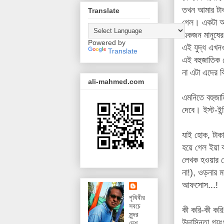
তখন আমার টাক
Translate
গেল। একটা অসম
একজন মানুষের 
Powered by
এই যুদ্ধ এখ
Translate
এই বহুজাতিক ক
না এটা এদের ব
ali-mahmed.com
এমনিতে বহুজা
দেবে।
ইস্ট-ই
যাই হোক, টাকা
হয়ে গেল ইয়া 
লেখক হওয়ার দে
না!), ওড়নার 
আফসোস...!
পৃথিবীর
সবচে
কী করি-কী করি
সুন্দর
উদাসিনতা গয়ংগ
দেশ,