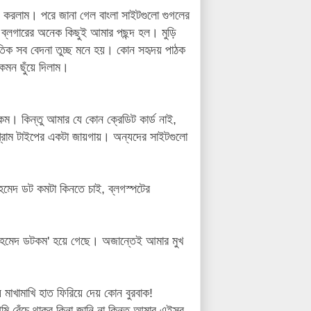
ু করলাম। পরে জানা গেল বাংলা সাইটগুলো গুগলের
 ব্লগারের অনেক কিছুই আমার পছন্দ হল। মুড়ি
তিক সব বেদনা তুচ্ছ মনে হয়। কোন সহৃদয় পাঠক
েমন ছুঁয়ে দিলাম।
 কিন্তু আমার যে কোন ক্রেডিট কার্ড নাই,
্রাম টাইপের একটা জায়গায়। অন্যদের সাইটগুলো
েদ ডট কমটা কিনতে চাই, ব্লগস্পটের
মাহমেদ ডটকম' হয়ে গেছে। অজান্তেই আমার মুখ
মাখামাখি হাত ফিরিয়ে দেয় কোন বুরবাক!
মি বেঁচে থাকব কিনা জানি না কিন্তু আমার এইসব