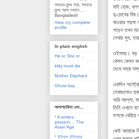
সবচেয়ে সুন্দর শহর, সবচেয়ে
যাই হোক, ব্লগ
সুন্দর গ্রাম যেখানে...,
দু-চোখের বিষ
Bangladesh
খাওয়ার পয়সা 
View my complete
profile
পড়েন তখন মনে 
লেখার সুখ, তা
In plain english
ওইসময়। বড় সা
He or She or ...
কেমন কেমন কর
kitty must die
দেখে লম্বা লম্
Mother Elephant
একদিন
অস্ট্রে
Ghost-day
লেখাগুলোও হু
অরি আল্লা, মান
আলাপচারিতা এবং...
তিনি ওখানে ব
ফসকে বেরিয়ে 
* A writers
passion..., The
Asian Age
কেউ আমাকে কিছ
* ইতিহাস ঐতিহ্যের
এখন শুনতে পা