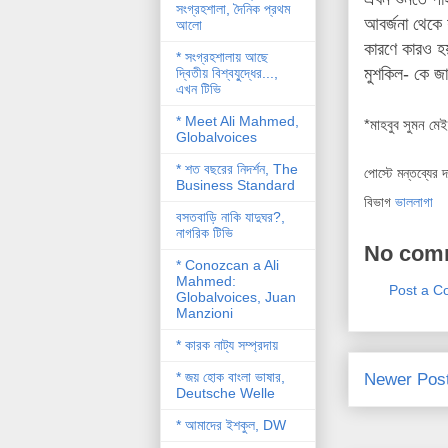
সংগ্রহশালা, দৈনিক প্রথম
আবর্জনা থেকে 
আলো
কারণে কারও হ
* সংগ্রহশালায় আছে
মুশকিল- কে জা
দ্বিতীয় বিশ্বযু্দ্ধের...,
এখন টিভি
* Meet Ali Mahmed,
*মাহবুব সুমন মে
Globalvoices
* শত বছরের নিদর্শন, The
পোস্টে মন্তব্যের 
Business Standard
বিভাগ
ভাললাগা
বসতবাড়ি নাকি যাদুঘর?,
নাগরিক টিভি
No com
* Conozcan a Ali
Mahmed:
Post a 
Globalvoices, Juan
Manzioni
* কারক নাট্য সম্প্রদায়
* জয় হোক বাংলা ভাষার,
Newer Pos
Deutsche Welle
* আমাদের ইশকুল, DW