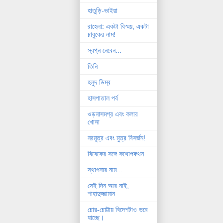
হাতুড়ি-ভাইয়া
রাহেলা: একটা বিস্ময়, একটা
চাবুকের নাম!
স্বপ্ন নেবেন...
তিনি
হলুদ ডিম্ব
হাসপাতাল পর্ব
ওড়নাসমগ্র এবং কলার
খোসা
নরমূত্র এবং মুত্র বিসর্জন!
বিবেকের সঙ্গে কথোপকথন
স্থাপনার নাম...
সেই দিন আর নাই,
শাহাদুজ্জামান
চোর-চোট্টায় বিদেশটাও ভরে
যাচ্ছে।