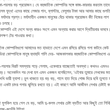
া-পয়সার বড় প্রয়োজন। যে বহুজাতিক কোম্পানির সঙ্গে কাজ-কারবার করতাম
তাদে
 যুদ্ধ! এদের কাছে লেজার গান, ব্লাস্টার, বেসুমার টাকা আর আমার কাছে গুলত
মর্যাদার প্রশ্ন। মর্যাদাহীন একজন মানুষের বেঁচে থাকার প্রয়োজন কী! নিজের ল
নও চলছে।
োম্পানি এই দেশে অন্য কারও সংগে এমন অন্যায় করার আগে দ্বিতীয়বার ভাববে। 
িলক্ষণ টের পাওয়ার কথা।
তিক কোম্পানিগুলো আমাদের মত হাভাতে দেশে
এমন রসিয়ে রসিয়ে গলা কাটবে কেউ টে
ন্ডিয়া কোম্পানিকে মানুষ হুদাহুদি গালি দেয়- আজকালকার বহুজাতিক কোম্পানিগুলো 
-পয়সার বিরাট সমস্যায় পড়ে গেলাম, একেবারে যাচ্ছেতাই অবস্থা।
কখনও এমনও গ
বড়। অনেকদিন পর দেখা হল এমন একজন বলেছিলেন, 'এইবার তুমারে লেখকের মত দ
খি ভারী হ্যাপা। চুল থাকতে হয় বড় বড়, গালে হাত দিয়ে পোজ দিয়ে ছবি তুলতে 
মত একটা চাদর গলায় ঝুলিয়ে রখতে হয়। এই কারণে আমি আজীবন লেখার চেষ্টাই 
! মুশকিল হয়ে গেল যে বড়, আমি দু-কলম লেখার চেষ্টা ব্যতীত আর কিছুই তো শিখিন
চ্ছ-কুড়েঁমি টাইপ!