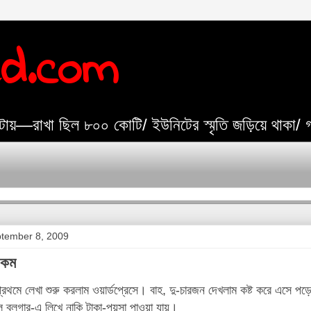
ed.com
যেটায়—রাখা ছিল ৮০০ কোটি/ ইউনিটের স্মৃতি জড়িয়ে থাকা/
tember 8, 2009
 কম
্রথমে লেখা শুরু করলাম ওয়ার্ডপ্রেসে। বাহ, দু-চারজন দেখলাম কষ্ট করে এসে 
 ব্লগার-এ লিখে নাকি টাকা-পয়সা পাওয়া যায়।