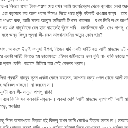
ার-এ লিখলে গুগল টাকা-পয়সা দেয় যখন আমি ওয়ার্ডপ্রেস থেকে ব্লগারে লেখা শুর
। এরা
বড়জোর
চার আনা পয়সা দিলেও দিতে পারে মুড়ি-কটকটি খাওয়ার জন্য। তবে
না পাওয়া যাক, আমি মনের আনন্দে হাবিজাবি লিখতে খাকলাম। যখন লিখি তখন জাগ
হয় এই মানুষটাকে যেন হাত বাড়ালেই ছুঁতে পারি। জনান্তিকে বলি, দেখ পাগলু, ক
র সঙ্গে অন্য কিছুর তুলনা কী- চরম ভালবাসাবাসির আনন্দ কোন ছার?
ধ, আকাশে উড়াই ফানুস! ইশশ, নিজের যদি একটা সাইট হত আলী মাহমেদ ডট কম।
ে একটা সাইট কিনতে হয় ছাতাফাতা এইসব জটিলতাও ভাল বুঝি না- থাকি ছাতার গ
বা শ্বাস ফেলি- বাতাসে মিলিয়ে যায় সেই বেদনার শ্বাস।
লিয়া প্রবাসী মাহবুব সুমন একটা
মেইল করলেন, আপনার জন্য গুগল থেকে আলী মাহম
বহু অবিকল থাকবে। না করবেন না।
ুষটা বলে কী- মানুডা পাগলু নাকি!
সে বসে কি কি সব কলকাঠি নাড়লেন। একদা দেখি 'আলী মাহমেদ ব্লগস্পট' 'আলী 
পড়ে, শুকরিয়া।
ু দিলে অনাবশ্যক বিব্রত হই কিন্তু তখন আমি মোটেও বিব্রত হলাম না। মমতায় 
ই ইনি
(মাহবুব সুমন) নাকি ২০১২ পর্যন্ত সাইটটা কিনে রেখেছেন! ২০১২ পর্যন্ত আ