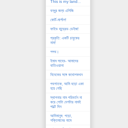
This is my land...
বন্ধুর জন্য এলিজি
কোর্ট-মার্শাল!
ফাইভ হান্ড্রেড ডেইজ!
প্রকৃতি: একটি চাবুকের
নাম!
শপথ।
ইমাম সাহেব- আমাদের
বাতিওয়ালা
বিবেকের সঙ্গে কথোপকথন
পথগাতক, আমি বড়ো একা
হয়ে গেছি
স্থাপনার নাম পরিবর্তন না
করে গোটা দেশটার নামই
পাল্টে দিন
আদিমানুষ: পড়ো,
শক্তিমানের নামে