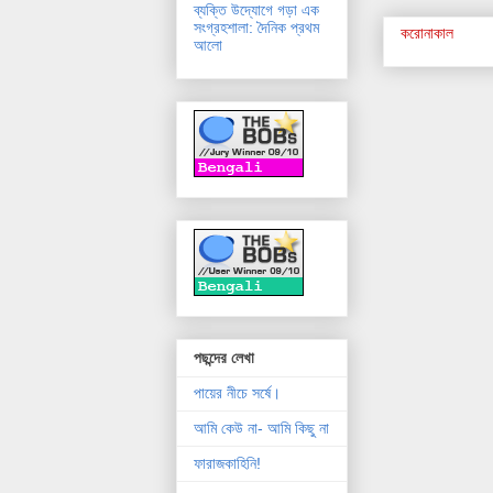
ব্যক্তি উদ্যোগে গড়া এক
সংগ্রহশালা: দৈনিক প্রথম
করোনাকাল
আলো
পছন্দের লেখা
পায়ের নীচে সর্ষে।
আমি কেউ না- আমি কিছু না
ফারাজকাহিনি!