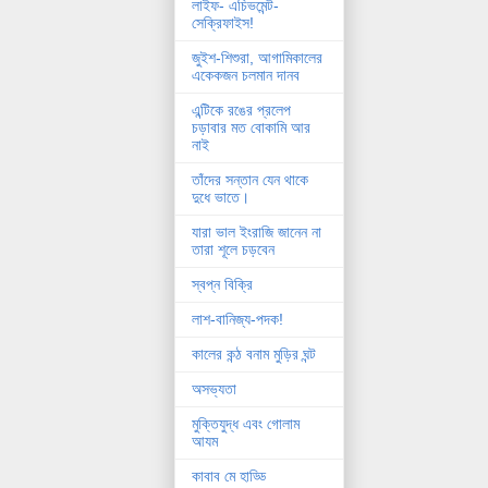
লাইফ- এচিভমেন্ট-
সেক্রিফাইস!
জুইশ-শিশুরা, আগামিকালের
একেকজন চলমান দানব
এন্টিকে রঙের প্রলেপ
চড়াবার মত বোকামি আর
নাই
তাঁদের সন্তান যেন থাকে
দুধে ভাতে।
যারা ভাল ইংরাজি জানেন না
তারা শূলে চড়বেন
স্বপ্ন বিক্রি
লাশ-বানিজ্য-পদক!
কালের কন্ঠ বনাম মুড়ির ঘন্ট
অসভ্যতা
মুক্তিযুদ্ধ এবং গোলাম
আযম
কাবাব মে হাড্ডি