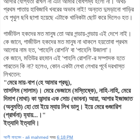
আসার যোগ্যতা রাখল না এটা আমার বোধগম্য হলো না। অথচ
প্রথম পাতায় হাবিজাবি খবরের অভাব নাই! অন্তত দুমড়ানো গাড়ির
যে পৃথুল ছবি ছাপা হয়েছে এটাকে খানিকটা ছোট করে দিলেও হত।
গাজীউল হকদের মত মানুষ তো আর গন্ডায়-গন্ডায় এই দেশে নাই।
কে জানে, গাজীউল হকদের মত মানুষ না থাকলে হয়তোবা প্রথম
আলোর নাম হত, 'পাহেলি রোশনি' বা 'পাহেলি উজালা'।
কে জানে, মতিউর রহমান এই 'পাহলি রোশনি'-র সম্পাদক হতে
পারতেন কি না? হলেও, কোন একটা লেখা লেখার পূর্বে দরখাস্ত
লিখতেন:
"মেরে মায়-বাপ (হে আমার প্রভু),
তাসলিম (সালাম)। মেরে ভেজামে (মস্তিষ্কে), নাহি-নাহি, মেরে
দিমাগ (মাথা)
কা আন্দার এক সোচ (ভাবনা) আয়া, আগার ইজাজাত
(অনুমতি) হো তো ইয়ে ম্যায় লিখ ডালু।
ইয়ে
মেরে গুজারিশ
(প্রার্থনা) হ্যায়...।"
ইত্যাদি ইত্যাদি।
আলী মাহমেদ - ali mahmed
সময়
6:18 PM