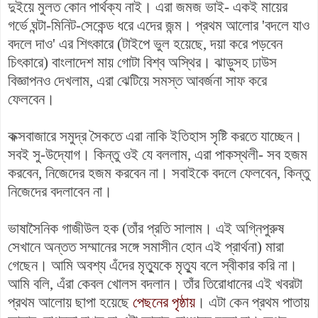
দুইয়ে মুলত কোন পার্থক্য নাই। এরা জমজ ভাই- একই মায়ের
গর্ভে ঘন্টা-মিনিট-সেকেন্ড ধরে এদের জন্ম। প্রথম আলোর 'বদলে যাও
বদলে দাও' এর শিৎকারে (টাইপে ভুল হয়েছে, দয়া করে পড়বেন
চিৎকারে) বাংলাদেশ মায় গোটা বিশ্ব অস্থির। ঝাড়ুসহ ঢাউস
বিজ্ঞাপনও দেখলাম, এরা ঝেটিয়ে সমস্ত আবর্জনা সাফ করে
ফেলবেন।
কক্সবাজারে সমুদ্র সৈকতে এরা নাকি ইতিহাস সৃষ্টি করতে যাচ্ছেন।
সবই সু-উদ্যোগ। কিন্তু ওই যে বললাম, এরা পাকস্থলী- সব হজম
করবেন, নিজেদের হজম করবেন না। সবাইকে বদলে ফেলবেন, কিন্তু
নিজেদের বদলাবেন না।
ভাষাসৈনিক গাজীউল হক (তাঁর প্রতি সালাম। এই অগ্নিপুরুষ
সেখানে অন্তত সম্মানের সঙ্গে সমাসীন হোন এই প্রার্থনা) মারা
গেছেন। আমি অবশ্য এঁদের মৃত্যুকে মৃত্যু বলে স্বীকার করি না।
আমি বলি, এঁরা কেবল খোলস বদলান। তাঁর তিরোধানের এই খবরটা
প্রথম আলোয় ছাপা হয়েছে
পেছনের পৃষ্ঠায়
। এটা কেন প্রথম পাতায়