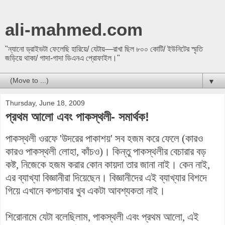
ali-mahmed.com
"ন্যানো ড্রাইভটা ফেলেছি হারিয়ে/ যেটায়—রাখা ছিল ৮০০ কোটি/ ইউনিটের স্মৃতি
জড়িয়ে থাকা/ গাদা-গাদা ডিএনএ প্রোফাইল।"
▼
Thursday, June 18, 2009
প্রথম আলো এবং পাকস্থলী- সমার্থক!
পাকস্থলী ওরফে 'উদরের পাকাশয়' সব হজম করে ফেলে (কারও
কারও পাকস্থলী লোহা, কাঁচও)। কিন্তু পাকস্থলীর বেচারার বড়
কষ্ট, নিজেকে হজম করার কোন কায়দা তার জানা নাই। কেন নাই,
এর ব্যাখ্যা বিজ্ঞানীরা দিয়েছেন। বিজ্ঞানীদের এই ব্যাখ্যার বিশদে
গিয়ে এখানে কপচাবার খুব একটা আবশ্যকতা নাই।
শিরোনামে যেটা বলেছিলাম, পাকস্থলী এবং প্রথম আলো, এই