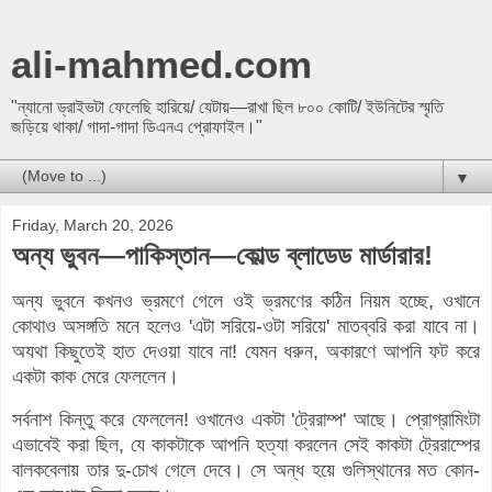
ali-mahmed.com
"ন্যানো ড্রাইভটা ফেলেছি হারিয়ে/ যেটায়—রাখা ছিল ৮০০ কোটি/ ইউনিটের স্মৃতি
জড়িয়ে থাকা/ গাদা-গাদা ডিএনএ প্রোফাইল।"
▼
Friday, March 20, 2026
অন্য ভুবন—পাকিস্তান—কোল্ড ব্লাডেড মার্ডারার!
অন্য ভুবনে কখনও ভ্রমণে গেলে ওই ভ্রমণের কঠিন নিয়ম হচ্ছে, ওখানে
কোথাও অসঙ্গতি মনে হলেও 'এটা সরিয়ে-ওটা সরিয়ে' মাতব্বরি করা যাবে না।
অযথা কিছুতেই হাত দেওয়া যাবে না! যেমন ধরুন, অকারণে আপনি ফট করে
একটা কাক মেরে ফেললেন।
সর্বনাশ কিন্তু করে ফেললেন! ওখানেও একটা 'ট্রেরাম্প' আছে। প্রোগ্রামিংটা
এভাবেই করা ছিল, যে কাকটাকে আপনি হত্যা করলেন সেই কাকটা ট্রেরাম্পের
বালকবেলায় তার দু-চোখ গেলে দেবে। সে অন্ধ হয়ে গুলিস্থানের মত কোন-