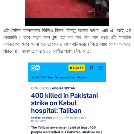
এটা দৈনিক কালবেলা'র ভিডিও ক্লিপ কিন্তু আমার ধারণা, এটা এ, আই-এর
কেরামতি। তবে সত্য হলে মন্দ হত না! যদি বিল পাশ করে ওই সামরিক
কর্মকর্তাকে মেরে ফেলা হত তাহলে এ আফগানিস্তানে গিয়ে বোমা ফেলে আসতে
পারত না। হাসপাতালের ৪০০ রোগীর প্রাণ বেঁচে যেত: