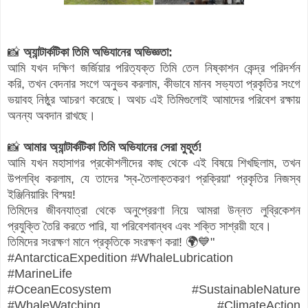
📸
অ্যান্টার্কটিকা তিমি অভিযানের অভিজ্ঞতা:
আমি যখন দক্ষিণ জর্জিয়ার পরিত্যক্ত তিমি তেল নিষ্কাশন কেন্দ্র পরিদর্শন
করি, তখন বেদনার সংগে অনুভব করলাম, কীভাবে মানব সভ্যতা প্রকৃতির সংগে
ভয়াবহ নিষ্ঠুর আচরণ করেছে। অথচ এই তিমিগুলোই আমাদের পরিবেশ রক্ষায়
অনন্য অবদান রাখছে।
📸
আমার অ্যান্টার্কটিকা তিমি অভিযানের সেরা মুহূর্ত!
আমি যখন মহাসাগর প্রকৌশলীদের কাছ থেকে এই বিষয়ে শিখছিলাম, তখন
উপলব্ধি করলাম, যে তাদের 'স্ব-তৈলাক্তকরণ প্রক্রিয়া' প্রকৃতির নিজস্ব
ইঞ্জিনিয়ারিং বিস্ময়!
তিমিদের জীবনযাত্রা থেকে অনুপ্রেরণা নিয়ে আমরা উন্নত লুব্রিকেশন
প্রযুক্তি তৈরি করতে পারি, যা পরিবেশবান্ধব এবং শক্তি সাশ্রয়ী হবে।
তিমিদের সংরক্ষণ মানে প্রকৃতিকে সংরক্ষণ করা! 🌍💙"
#AntarcticaExpedition #WhaleLubrication
#MarineLife
#OceanEcosystem #SustainableNature
#WhaleWatching #ClimateAction