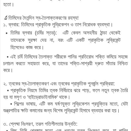
হতো।
🔬তিমিদের দৈনন্দিন স্ব-তৈলাক্তকরণের রহস্য!
১. ব্লবার: তিমিদের প্রাকৃতিক লুব্রিকেশন ও তাপ নিরোধক ব্যবস্থা।
তিমির ব্লবার (চর্বির স্তর): এটি কেবল অসহনীয় ঠান্ডা থেকেই
তাদেরকে সুরক্ষা দেয় না, বরং এটি একটি প্রাকৃতিক লুব্রিকেন্ট
হিসেবেও কাজ করে।
• এই চর্বি তিমিদের তৈলাক্ত শরীরকে পানির প্রতিরোধ শক্তি কমিয়ে সহজে
চলাচল করতে সহায়তা করে, যা তাদের শক্তি-সাশ্রয়ী দ্রুত সাঁতার নিশ্চিত
করে।
২. ত্বকের স্ব-তৈলাক্তকরণ এবং ত্বকের প্রাকৃতিক পুনর্জন্ম প্রক্রিয়া:
• প্রাকৃতিক নিয়মে তিমির ত্বক নির্বিচারে ঝরে পড়ে, ফলে নতুন ত্বক তৈরি
হয় যা মসৃণ ও 'হাইড্রোডাইনামিক' থাকে।
• শিল্পের ভাষায়, এটি কম ঘর্ষণযুক্ত লুব্রিকেশন প্রযুক্তির মতো, যেটা
যন্ত্রপাতির ক্ষতি
কমানোর জন্য বিশেষ লুব্রিকেন্ট হিসাবে ব্যবহার করা হয়।
৩. শ্লেষ্মা নিঃসরণ, তরল গতিশীলতার উন্নতি:
• কিছু তিমি শ্লেষ্মার মতো এক ধরণের তরল নিঃসরণ করে, যা পানির