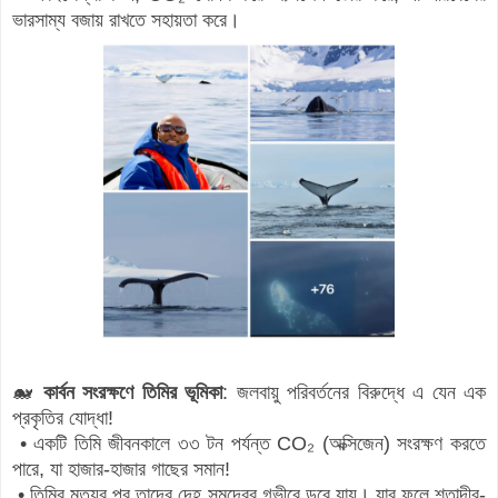
ভারসাম্য বজায় রাখতে সহায়তা করে।
🐋
কার্বন সংরক্ষণে তিমির ভূমিকা
: জলবায়ু পরিবর্তনের বিরুদ্ধে এ যেন এক
প্রকৃতির যোদ্ধা!
• একটি তিমি জীবনকালে ৩৩ টন পর্যন্ত CO₂ (অক্সিজেন) সংরক্ষণ করতে
পারে, যা হাজার-হাজার গাছের সমান!
• তিমির মৃত্যুর পর তাদের দেহ সমুদ্রের গভীরে ডুবে যায়। যার ফলে শতাব্দীর-