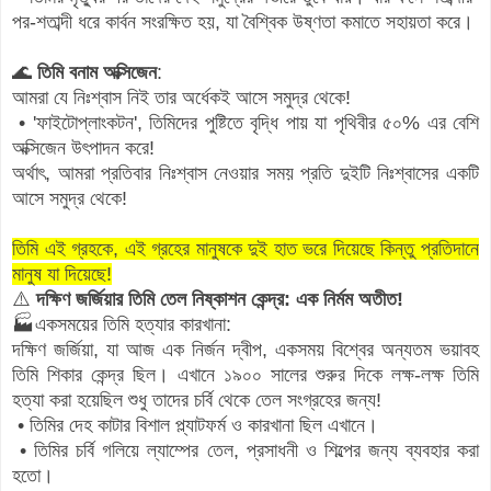
পর-শতাব্দী ধরে কার্বন সংরক্ষিত হয়, যা বৈশ্বিক উষ্ণতা কমাতে সহায়তা করে।
🌊
তিমি বনাম অক্সিজেন
:
আমরা যে নিঃশ্বাস নিই তার অর্ধেকই আসে সমুদ্র থেকে!
• 'ফাইটোপ্লাংকটন', তিমিদের পুষ্টিতে বৃদ্ধি পায় যা পৃথিবীর ৫০% এর বেশি
অক্সিজেন উৎপাদন করে!
অর্থাৎ, আমরা প্রতিবার নিঃশ্বাস নেওয়ার সময় প্রতি দুইটি নিঃশ্বাসের একটি
আসে সমুদ্র থেকে!
তিমি এই গ্রহকে, এই গ্রহের মানুষকে
দুই হাত ভরে দিয়েছে কিন্তু প্রতিদানে
মানুষ যা দিয়েছে!
⚠️
দক্ষিণ জর্জিয়ার তিমি তেল নিষ্কাশন কেন্দ্র: এক নির্মম অতীত!
🏭একসময়ের তিমি হত্যার কারখানা:
দক্ষিণ জর্জিয়া, যা আজ এক নির্জন দ্বীপ, একসময় বিশ্বের অন্যতম ভয়াবহ
তিমি শিকার কেন্দ্র ছিল। এখানে ১৯০০ সালের শুরুর দিকে লক্ষ-লক্ষ তিমি
হত্যা করা হয়েছিল শুধু তাদের চর্বি থেকে তেল সংগ্রহের জন্য!
• তিমির দেহ কাটার বিশাল প্ল্যাটফর্ম ও কারখানা ছিল এখানে।
• তিমির চর্বি গলিয়ে ল্যাম্পের তেল, প্রসাধনী ও শিল্পের জন্য ব্যবহার করা
হতো।