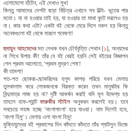
এলোমেলো হাঁটেন, এই দেখাও সুখ!
কিন্তু আমাদের দেশটা বড়ো বিচিত্র এখানে সব উল্টা- ভূতের পার
মতো। যা না হওয়ার তাই হয়, যা হওয়ার তা মাথা কুটে মরলেও হয়
না।
কার কথা এটা?
একটা বই থেকে মেরে দিলে নকল হয় কিন্তু
অনেকগুলো বই থেকে মারলে গবেষণা!
হুমায়ূন আহমেদের
মত লেখক যখন চৌর্যবৃত্তি শেখান [
১
], অন্যদের
না শিখে উপায় কী! তাঁর যে বই বেরই হয়নি সেই বইয়ের বিজ্ঞাপন
গেল প্রথম আলোতে, 'প্রথম মুদ্রণ শেষ'!
কী তামশা!
শত-শত ছোকরা-ছোকরিদের হলুদ কাপড় পরিয়ে যখন মেলায়
তুলকালাম করে লোকজনকে বিরক্ত করেন তখন মানুষটার কি
বিন্দুমাত্র লাজ হয় না? দৃষ্টি আকর্ষন করাই যদি মূল উদ্দেশ্য হয়
তাহলে হাফ-প্যান্ট
ফারুকীর স্টাইল
অনুকরন করলেই হয়। তবে
সবচেয়ে সহজ হচ্ছে 'নাংগাপাংগা' হয়ে যাওয়া। নাম দিলেই হবে,
'নাংগা হিমু'। মেলায় এলা নাংগা হিমু!
মুক্তিযুদ্ধের বই প্রকাশের দিন কাঁদতে কাঁদতে তাঁর প্যাটলুন ভিজে