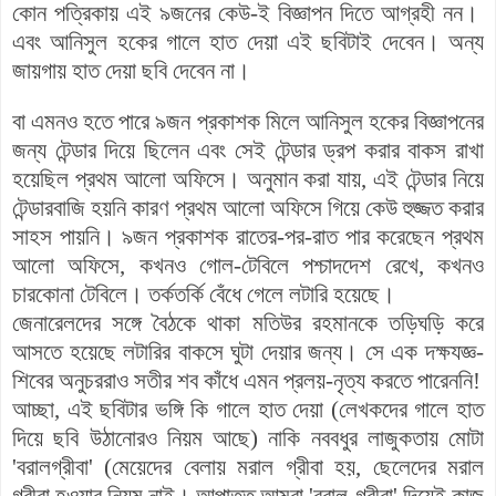
কোন পত্রিকায় এই ৯জনের কেউ-ই বিজ্ঞাপন দিতে আগ্রহী নন।
এবং আনিসুল হকের গালে হাত দেয়া এই ছবিটাই দেবেন। অন্য
জায়গায় হাত দেয়া ছবি দেবেন না।
বা এমনও হতে পারে ৯জন প্রকাশক মিলে আনিসুল হকের বিজ্ঞাপনের
জন্য টেন্ডার দিয়ে ছিলেন এবং সেই টেন্ডার ড্রপ করার বাকস রাখা
হয়েছিল প্রথম আলো অফিসে। অনুমান করা যায়, এই টেন্ডার নিয়ে
টেন্ডারবাজি হয়নি কারণ প্রথম আলো অফিসে গিয়ে কেউ হুজ্জত করার
সাহস পায়নি। ৯জন প্রকাশক রাতের-পর-রাত পার করেছেন প্রথম
আলো অফিসে, কখনও গোল-টেবিলে পশ্চাদদেশ রেখে, কখনও
চারকোনা টেবিলে। তর্কতর্কি বেঁধে গেলে লটারি হয়েছে।
জেনারেলদের সঙ্গে বৈঠকে থাকা মতিউর রহমানকে তড়িঘড়ি করে
আসতে হয়েছে লটারির বাকসে ঘুটা দেয়ার জন্য। সে এক দক্ষযজ্ঞ-
শিবের অনুচররাও সতীর শব কাঁধে এমন প্রলয়-নৃত্য করতে পারেননি!
আচ্ছা, এই ছবিটার ভঙ্গি কি গালে হাত দেয়া (লেখকদের গালে হাত
দিয়ে ছবি উঠানোরও নিয়ম আছে) নাকি নববধুর লাজুকতায় মোটা
'বরালগ্রীবা' (মেয়েদের বেলায় মরাল গ্রীবা হয়, ছেলেদের মরাল
গ্রীবা হওয়ার নিয়ম নাই। আপাতত আমরা 'বরাল-গ্রীবা' দিয়েই কাজ