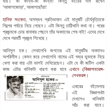
যায়। কী কান্না-কী কান্না! কিন্তু বইয়ের দাম রাখেন
'আকাশজোড়া', আকাশছোঁয়া!
হানিফ সংকেত
, অসম্ভব প্রতিভাবান এই মানুষটি চৌর্যবৃত্তিকে
শিল্পের পর্যায়ে নিয়ে গেছেন। এটা কিন্তু চাট্টিখানি কথা না। পরের
প্রজন্মকে চোর বানাবার পেছনে তাঁর অবদানের শেষ নাই! এদের দেখে
দেখে পরবর্তী প্রজন্ম শিখেছে।
আনিসুল হক। লেখালেখি জগতের এই মানুষটির অবদানও
অপরিসীম। কেমন করে লেখালেখি নামের এই শুভ্র ভুবনকে নিয়ে
খেলা করা যায় এটা ভালই দেখিয়েছেন। এটা যে কী জটিল একটা
কাজ এটার খানিকটা ধারণা করা যাবে
এখানে (বিজ্ঞাপনতরঙ্গ-
লেখকরঙ্গ
।
এবারের বইমেলায়
এই বিজ্ঞাপনটা
দেখলেও খানিকটা
আঁচ করা যাবে।