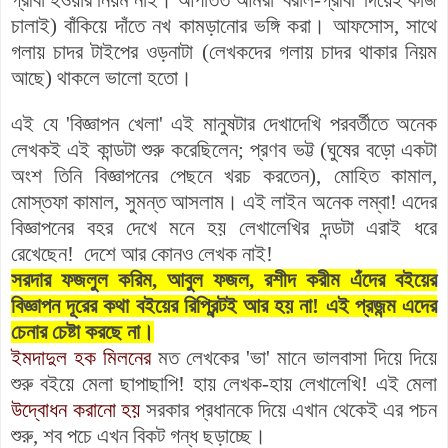
চালাই) বাঁকিয়ে দাঁতে নখ কামড়ানোর ভঙ্গি করা। আফসোস, সাথে
গলায় চাদর টাইপের ওড়নাটা (লেখকদের গলায় চাদর থাকার নিয়ম
আছে) থাকলে ভালো হতো।
এই যে 'বিজ্ঞাপন খেলা' এই মানুষটার দেখাদেখি পরবর্তীতে অনেক
লেখকই এই কান্ডটা শুরু করেছিলেন;
প্রণব ভট্ট (ঘুষের বড়ো একটা
অংশ তিনি বিজ্ঞাপনের পেছনে খরচ করতেন),
মোহিত কামাল,
মোস্তফা কামাল, সুমন্ত আসলাম। এই লাইন অনেক লম্বা! এদের
বিজ্ঞাপনের বহর দেখে মনে হয় লেখালেখির দন্ডটা এরাই ধরে
রেখেছেন! দেশে আর কোনও লেখক নাই!
সরদার ফজলুল করিম, আবুল ফজল, রশীদ করীম এঁদের বইয়ের
বিজ্ঞাপন দূরের কথা বইয়ের রিপ্রিন্টই আর হয় না! এই প্রজন্ম এদের
চেনার চেষ্টা করছে না।
ইমদাদুল হক মিলনের
মত লেখকের 'ভা' মানে ভালবাসা দিয়ে দিয়ে
শুরু বইয়ে মেলা ছাপাছাপি! হায় লেখক-হায় লেখালেখি! এই মেলা
উদ্বোধন করানো হয়
সরকার প্রধানকে দিয়ে এখান থেকেই এর পচন
শুরু, শব পচে এখন বিকট গন্ধ ছড়াচ্ছে।