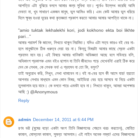
আপত্তি এটা বুঝিয়ে বললে আমার জন্য সুবিধা হত। পূর্বেও উল্লেখ করেছি আমি
দেবতা না, খুব সাধারণ একজন মানুষ, ভুল আমিও করি। এবং কেউ আমার ভুল ধরিয়ে
দিলে ক্ষুব্ধ হওয়া দূরের কথা কৃতজ্ঞতা প্রকাশ করতে আমার আমার আপত্তি থাকে না।
"amio tuktak lekhalekhi kori, jodi kokhono ekta boi likhte
pari..."
আমার পরামর্শ কি জানেন, লিখতে থাকুন নিয়মিত। যদিও এটা সত্য কারও বই বের না-
হলে মানুষটাকে ঠিক গুরুত্ব দেয়া হয় না। কিন্তু বিষয়টা আমার কাছে স্রেফ একটা
প্রহসন মনে হয়। এই বিষয়ে আমার খানিকটা অভিজ্ঞতা আছে বলে সবিনয়ে বলি,
অধিকাংশ প্রকাশক এমন বইও ছাপান যা তিনি জীবনেও পড়ে দেখেননি! এরাই ঠিক করে
দেন কে লেখক, কে লেখক নন! এ প্রহসন না তো কি, বলুন?
তাই অনুরোধ করি, লিখুন, লেখা থামাবেন না। বই না-বের হলে কী আসে যায়! হয়তো
আপনার লেখার মাধ্যমে এমন কোন বিষয়, আইডিয়া বের হয়ে আসবে যা নিয়ে একটা
তুলকালাম হয়ে যাবে। কে বলতে পারে এমনটা হবে না। লিখতে থাকুন, আমরা অপেক্ষায়
আছি :) @Anonymous
Reply
admin
December 14, 2011 at 6:44 PM
রণব ভট্ট (ঘুষের বড়ো একটা অংশ তিনি বিজ্ঞাপনের পেছনে খরচ করতেন), মোহিত
কামাল, মোস্তফা কামাল, সুমন্ত আসলাম। এই লাইন অনেক লম্বা! এদের বিজ্ঞাপনের