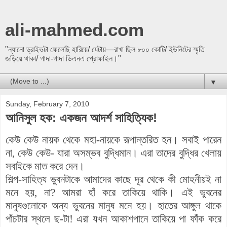
ali-mahmed.com
"ন্যানো ড্রাইভটা ফেলেছি হারিয়ে/ যেটায়—রাখা ছিল ৮০০ কোটি/ ইউনিটের স্মৃতি
জড়িয়ে থাকা/ গাদা-গাদা ডিএনএ প্রোফাইল।"
▼
Sunday, February 7, 2010
আনিসুল হক: একজন আদর্শ সাহিত্যিক!
কেউ কেউ নায়ক থেকে মহা-নায়কে রূপান্তরিত হন। সবাই পারেন
না, কেউ কেউ- যারা অসম্ভব বুদ্ধিমান। এরা তাদের বুদ্ধির খেলায়
সবাইকে মাত করে দেন।
শিল্প-সাহিত্য ভুবনটাকে আমাদের কাছে দূর থেকে কী মোহনীয়ই না
মনে হয়, না? আমরা হাঁ করে তাকিয়ে থাকি। এই ভুবনের
মানুষগুলোকে অন্য ভুবনের মানুষ মনে হয়। হাতের আঙ্গুল থাকে
পাঁচটার স্থলে ছ-টা! এরা যখন আকাশপানে তাকিয়ে পা ফাঁক করে