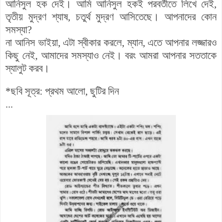
আনিসুল হক দেই। আমি আনিসুল হকই পরবর্তীতে লিখে দেই,
তৃতীয় মুদ্রণ শ্যাষ, চতুর্থ মুদ্রণ আসিতেছে। আপনাদের কোন
সমস্যা?
না আনিস ভাইয়া, এটা স্বীকার করলে, ম্যান, এতে আপনার লজ্জারও
কিছু নেই, আমাদের সমস্যাও নেই। বরং আমরা আপনার সততাকে
স্যালুট করব।
*ছবি সূত্র: প্রথম আলো, ছুটির দিন
...