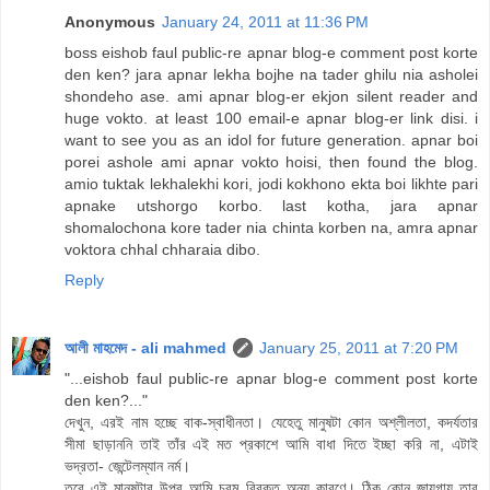
Anonymous
January 24, 2011 at 11:36 PM
boss eishob faul public-re apnar blog-e comment post korte
den ken? jara apnar lekha bojhe na tader ghilu nia asholei
shondeho ase. ami apnar blog-er ekjon silent reader and
huge vokto. at least 100 email-e apnar blog-er link disi. i
want to see you as an idol for future generation. apnar boi
porei ashole ami apnar vokto hoisi, then found the blog.
amio tuktak lekhalekhi kori, jodi kokhono ekta boi likhte pari
apnake utshorgo korbo. last kotha, jara apnar
shomalochona kore tader nia chinta korben na, amra apnar
voktora chhal chharaia dibo.
Reply
আলী মাহমেদ - ali mahmed
January 25, 2011 at 7:20 PM
"...eishob faul public-re apnar blog-e comment post korte
den ken?..."
দেখুন, এরই নাম হচ্ছে বাক-স্বাধীনতা। যেহেতু মানুষটা কোন অশ্লীলতা, কদর্যতার
সীমা ছাড়াননি তাই তাঁর এই মত প্রকাশে আমি বাধা দিতে ইচ্ছা করি না, এটাই
ভদ্রতা- জেন্টেলম্যান নর্ম।
তবে এই মানুষটার উপর আমি চরম বিরক্ত অন্য কারণে। ঠিক কোন জায়গায় তার