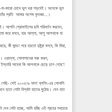
রো-না-কারো চোখে ভুল ধরা পড়বেই। অনেকে ভুল
াঁর প্রতি আমার অশেষ কৃতজ্ঞা...।
াই। আপনি প্রোফাইলের ছবি পরিবর্তন করবেন,
ামো করে বলবে, হায় আল্লা, আপু আপনাকে যা
 কী কান্ড! পরে হয়তো দুষ্টুরা বলবে, কি মিয়া,
। ওয়াল্লা, পোলাপানেরা শুরু করল,
ইস্তারি সাহেবা কি আপনাকে ছেড়ে চলে গেছে'!
গেছি- সেই ২০০৫/৬ সাল! ব্লগিং-এর সোনালি
নে হতো গোটা বিশ্বটা হাতের মুঠোয়। যেন হাত
া দেব সেটা হচ্ছে, আমি হচ্ছি এই গ্রহের সবচেয়ে