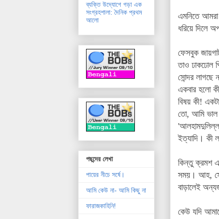
ব্যক্তি উদ্যোগে গড়া এক
সংগ্রহশালা: দৈনিক প্রথম
এমনিতে আমরা 
আলো
ধরিয়ে দিলে অ
ফেসবুক জায়গা
তাও ঢাকঢোল প
সোন্দর লাগছে 
একবার হলো কী,
বিষয় কী! একট
তো, আমি ভাল ম
'আলহামদুলিল্
ইত্যাদি। কী লজ
পছন্দের লেখা
কিন্তু ক্রমশ
সময়। আহ, সেই
পায়ের নীচে সর্ষে।
বাড়ালেই অন্যজ
আমি কেউ না- আমি কিছু না
ফারাজকাহিনি!
কেউ যদি আমাকে