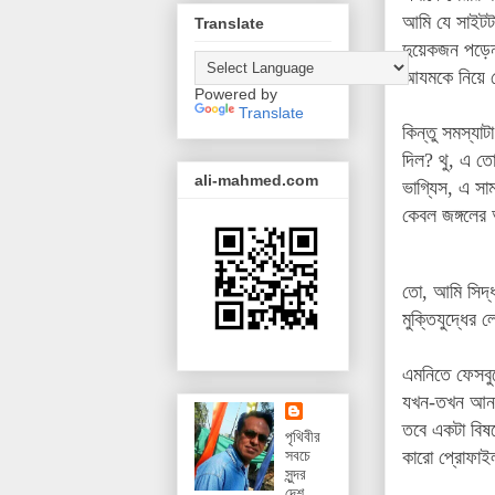
আমি যে সাইটট
Translate
দুয়েকজন পড়েন 
আযমকে নিয়ে ল
Powered by
Translate
কিন্তু সমস্যা
দিল? থু, এ তো
ali-mahmed.com
ভাগ্যিস, এ সা
কেবল জঙ্গলে
তো, আমি সিদ্ধ
মুক্তিযুদ্ধের
এমনিতে ফেসবুক
যখন-তখন আনফ্
তবে একটা বিষয়
পৃথিবীর
কারো প্রোফাই
সবচে
সুন্দর
দেশ,