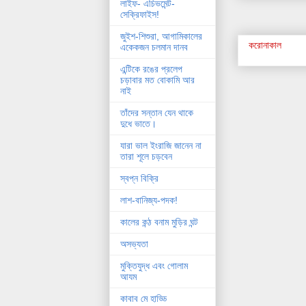
লাইফ- এচিভমেন্ট-
সেক্রিফাইস!
জুইশ-শিশুরা, আগামিকালের
করোনাকাল
একেকজন চলমান দানব
এন্টিকে রঙের প্রলেপ
চড়াবার মত বোকামি আর
নাই
তাঁদের সন্তান যেন থাকে
দুধে ভাতে।
যারা ভাল ইংরাজি জানেন না
তারা শূলে চড়বেন
স্বপ্ন বিক্রি
লাশ-বানিজ্য-পদক!
কালের কন্ঠ বনাম মুড়ির ঘন্ট
অসভ্যতা
মুক্তিযুদ্ধ এবং গোলাম
আযম
কাবাব মে হাড্ডি