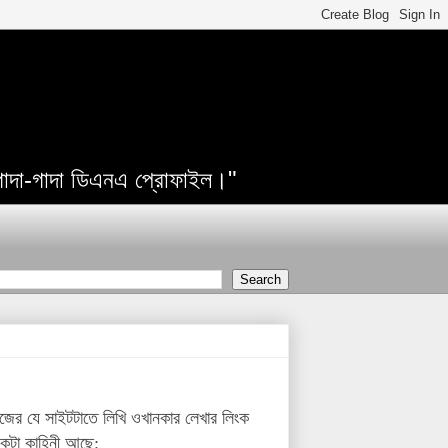
 গাদা-গাদা ডিএনএ প্রোফাইল।"
র যে সাইটটাতে লিখি ওখানকার লেখার লিংক
কটা কাহিনী আছে: