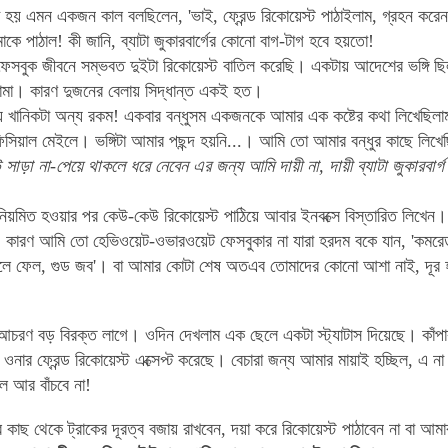
া হয় এমন একজন কাল বলছিলেন, 'ভাই, ফ্রেন্ড রিকোয়েস্ট পাঠাইলাম, গ্রহন করে
ে পাঠাল! কী জানি, ব্যাটা জুকারবার্গের কোনো বাগ-টাগ হবে হয়তো!
েসবুক জীবনে সম্ভবত দুইটা রিকোয়েস্ট বাতিল করেছি। একটায় আদেশের ভঙ্গি ছ
বামা। কারণ দুজনের বেলায় সিদ্ধান্ত একই হত।
ষয় খানিকটা অন্য রকম! একবার বন্ধুসম একজনকে আমার এক কষ্টের কথা লিখেছিলা
সিয়াল মেইলে। ভঙ্গিটা আমার পছন্দ হয়নি...। আমি তো আমার বন্ধুর কাছে লিখে
সাড়া না-পেয়ে থাকলে ধরে নেবেন এর জন্য আমি দায়ী না, দায়ী ব্যাটা জুকারবার্
নিয়মিত হওয়ার পর কেউ-কেউ রিকোয়েস্ট পাঠিয়ে আবার ইনবক্সে বিস্তারিত লিখেন
। কারণ আমি তো হেভিওয়েট-ওভারওয়েট ফেসবুকার না যারা হরদম বকে যান, 'কমরেড
তুলে ফেল, গুড জব'। বা আমার কোটা শেষ অতএব তোমাদের কোনো আশা নাই, দূর 
চরণ বড় বিরক্ত লাগে। ওদিন দেখলাম এক ছেলে একটা স্ট্যাটাস দিয়েছে। কাঁপাক
ওনার ফ্রেন্ড রিকোয়েস্ট এক্সেপ্ট করেছে। বেচারা জন্য আমার মায়াই হচ্ছিল, এ না
ে আর বাঁচবে না!
কাছ থেকে ট্রাকের দূরত্ব বজায় রাখবেন, দয়া করে রিকোয়েস্ট পাঠাবেন না বা আমার 