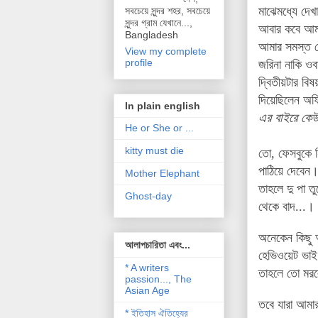
মাঝেমধ্যে দেখ
সবচেয়ে সুন্দর শহর, সবচেয়ে
সুন্দর গ্রাম যেখানে...,
আবার কবে আমাক
Bangladesh
আমার সমস্ত ফ
View my complete
profile
জরিনা নাকি ও
দ্বিতীয়টার বি
দিয়েছিলেন অফি
In plain english
এর বাইরে কেউ 
He or She or ...
kitty must die
তো, ফেসবুকে 
পাঠিয়ে দেবেন
Mother Elephant
তাহলে দু পা 
Ghost-day
থেকে বাদ...।
অনেকেন কিছু আ
আলাপচারিতা এবং...
হেভিওয়েট ভাই 
* A writers
তাহলে তো মরল
passion..., The
Asian Age
তবে যারা আমার 
* ইতিহাস ঐতিহ্যের