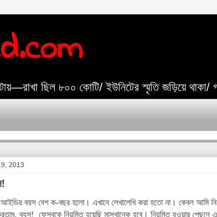
ed.com
যেটায়—রাখা ছিল ৮০০ কোটি/ ইউনিটের স্মৃতি জড়িয়ে থাকা/
 19, 2013
ন!
আইডির বয়স বেশ ক-বছর হলো। এখানে লেখালেখি করা হতো না। কেবল আমি নিজে
করতাম, ব্যস! ফেসবুকে নিয়মিত হয়েছি মাসখানেক হবে। নিয়মিত হওয়ার পেছনে এ