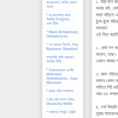
১. যারা মনে কর
সংগ্রহশালা, দৈনিক প্রথম
আলো
কথায় বলি, কেউ
ভাড়া বাড়িতে এ
* সংগ্রহশালায় আছে
দ্বিতীয় বিশ্বযু্দ্ধের...,
ঠুকে-ঠুকে বা
এখন টিভি
সমস্যা?
* Meet Ali Mahmed,
এই নিয়ে বাড়ত
Globalvoices
* শত বছরের নিদর্শন, The
২. কেউ দল করে
Business Standard
থাকেন, তারা।
বসতবাড়ি নাকি যাদুঘর?,
এখানে আমার স
নাগরিক টিভি
* Conozcan a Ali
৩. জ্ঞান গড়িয়
Mahmed:
Globalvoices, Juan
থাকবে কেমন ক
Manzioni
পানিতে পিঠ ভ
* কারক নাট্য সম্প্রদায়
আর এও সলাজে 
* জয় হোক বাংলা ভাষার,
Deutsche Welle
৪. তর্ক বিষয়ট
* আমাদের ইশকুল, DW
তুষার সাহেবদের