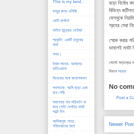
This is my land...
বড়ো নির্বোধ ক
বিভিন্ন জটিলত
বন্ধুর জন্য এলিজি
ফেসবুকে নিয়ম
কোর্ট-মার্শাল!
গ্রহের সেরা নি
ফাইভ হান্ড্রেড ডেইজ!
স্মোক করার প
প্রকৃতি: একটি চাবুকের
নাম!
ভাবলেই মনটা 
শপথ।
পোস্টে মন্তব্যের 
ইমাম সাহেব- আমাদের
বাতিওয়ালা
বিভাগ
আয়না
বিবেকের সঙ্গে কথোপকথন
No com
পথগাতক, আমি বড়ো একা
হয়ে গেছি
Post a 
স্থাপনার নাম পরিবর্তন না
করে গোটা দেশটার নামই
পাল্টে দিন
আদিমানুষ: পড়ো,
Newer Pos
শক্তিমানের নামে