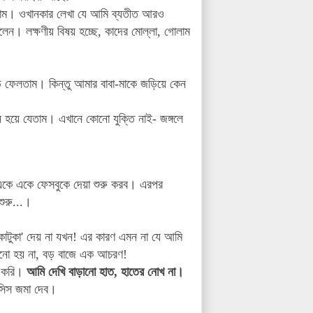
তাম। ওখানকার লেখা যে আমি ব্যতীত আরও
েন। লক্ষণীয় বিষয় হচ্ছে, কাদের মোল্লা, গোলাম
ড়ে ফেলতাম। কিন্তু আমার বাবা-মাকে জড়িয়ে কেন
ন হয়ে যেতাম। এখানে কোনো যুক্তি নাই- জঙ্গলে
ো একে একে ফেসবুকে দেয়া শুরু করব। এরপর
শুরু...।
াকাটুকা' দেয় না যখন! এর কার‌ণ এমন না যে আমি
ানো হয় না, বড় বাজে এক আচরণ!
ট করি।
আমি দেখি বাড়ানো হাত, হাতের নোখ না।
সিস জমা দেব।