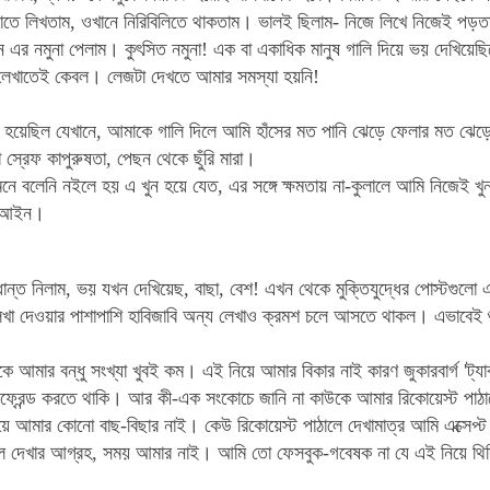
াতে লিখতাম, ওখানে নিরিবিলিতে থাকতাম। ভালই ছিলাম- নিজে লিখে নিজেই পড়
এর নমুনা পেলাম। কুৎসিত নমুনা! এক বা একাধিক মানুষ গালি দিয়ে ভয় দেখিয়েছিল
েখাতেই কেবল। লেজটা দেখতে আমার সমস্যা হয়নি!
টা হয়েছিল যেখানে, আমাকে গালি দিলে আমি হাঁসের মত পানি ঝেড়ে ফেলার মত ঝে
 স্রেফ কাপুরুষতা, পেছন থেকে ছুঁরি মারা।
মনে বলেনি নইলে হয় এ খুন হয়ে যেত, এর সঙ্গে ক্ষমতায় না-কুলালে আমি নিজেই খু
র আইন।
ান্ত নিলাম, ভয় যখন দেখিয়েছ, বাছা, বেশ! এখন থেকে মুক্তিযুদ্ধের পোস্টগুল
 লেখা দেওয়ার পাশাপাশি হাবিজাবি অন্য লেখাও ক্রমশ চলে আসতে থাকল। এভাবেই 
ে আমার বন্ধু সংখ্যা খুবই কম। এই নিয়ে আমার বিকার নাই কারণ জুকারবার্গ 'ট্য
রেন্ড করতে থাকি। আর কী-এক সংকোচে জানি না কাউকে আমার রিকোয়েস্ট পাঠ
ে আমার কোনো বাছ-বিছার নাই। কেউ রিকোয়েস্ট পাঠালে দেখামাত্র আমি এক্সেপ্
ল দেখার আগ্রহ, সময় আমার নাই। আমি তো ফেসবুক-গবেষক না যে এই নিয়ে থি