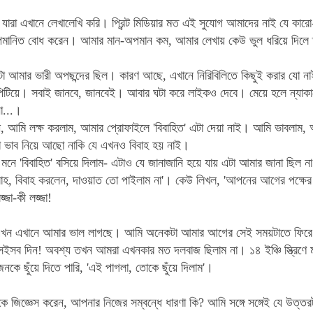
যারা এখানে লেখালেখি করি। প্রিন্ট মিডিয়ার মত এই সুযোগ আমাদের নাই যে কা
পমানিত বোধ করেন। আমার মান-অপমান কম, আমার লেখায় কেউ ভুল ধরিয়ে দিলে ত
টা আমার ভারী অপছন্দের ছিল। কারণ আছে, এখানে নিরিবিলিতে কিছুই করার যো ন
িটিয়ে। সবাই জানবে, জানবেই। আবার ঘটা করে লাইকও দেবে। মেয়ে হলে ন্যাক
না...।
 আমি লক্ষ করলাম, আমার প্রোফাইলে 'বিবাহিত' এটা দেয়া নাই। আমি ভাবলাম, আরে,
া ভাব নিয়ে আছো নাকি যে এখনও বিবাহ হয় নাই।
নে 'বিবাহিত' বসিয়ে দিলাম- এটাও যে জানাজানি হয়ে যায় এটা আমার জানা ছিল না
লাহ, বিবাহ করলেন, দাওয়াত তো পাইলাম না'। কেউ লিখল, 'আপনের আগের পক্ষের 
্জা-কী লজ্জা!
 এখন এখানে আমার ভাল লাগছে। আমি অনেকটা আমার আগের সেই সময়টাতে ফিরে 
সব দিন! অবশ্য তখন আমরা এখনকার মত দলবাজ ছিলাম না। ১৪ ইঞ্চি স্ত্রিণে ম
নকে ছুঁয়ে দিতে পারি, 'এই পাগলা, তোকে ছুঁয়ে দিলাম'।
 জিজ্ঞেস করেন, আপনার নিজের সম্বন্ধে ধারণা কি? আমি সঙ্গে সঙ্গেই যে উত্তরট