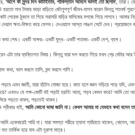
ে, '
আগে কী সুন্দর দিন কাটাইতাম, পাকিস্তান আমলে ভালই তো ছিলাম
', তারা। কে
 হয়তো লাখ টাকার ভাড়া বাড়িতে জৌলুশপূর্ণ জীবন-যাপন করেন কিন্তু শতবর্ষ পুর
কটা পেরেক ঠুকলে তা গিয়ে সরাসরি বাড়ির মালিকের মগজে গিয়ে লাগবে। আমার নিজ
ড়ির দেয়াল ক্ষত-বিক্ষত করে ফেলব। দেওয়ালে আস্ত লাঙল সেটে দেব। প্রয়োজন
ি কথা শেষ। একটি অক্ষর- একটি যুদ্ধ- একটি পতাকা- একটি দেশ, ব্যস।
ন এটা তার ব্যক্তিগত বিষয়। কিন্তু যারা দল করতে গিয়ে যখন গ্রে মেটার আর 
াফ কথা, ভাল করলে তালি, মন্দ করলে গালি।
ে পড়বে এমন জ্ঞানী, যারা হাঁটেন সোজা হয়ে। কাত হলে জ্ঞান গড়িয়ে পড়ে যদি, এমন
রে? এখনও যে লক্ষ-কোটি বই পড়াই হয়নি! আহা, পড়ব কেমন করে? আমি তো আর
াসিয়ে পড়তে থাকব, পড়তেই থাকব।
স্বীকার যাই,
আমি কোনো ভাষা জানি না। কেবল আমার মা যেভাবে কথা বলেন তা ব
া আমি একেবারেই পারি না। যারা সমস্ত শরীরে ত্যানা প্যাঁচাতে থাকেন, খোলেন, আব
 মত তার্কিক হয়ে যাব এটা দূরাশা মাত্র।