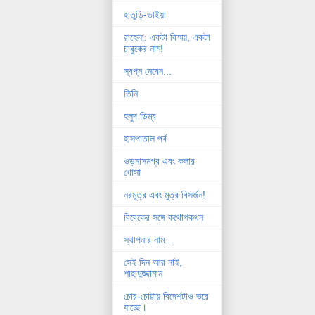
হাতুড়ি-ভাইয়া
রাহেলা: একটা বিস্ময়, একটা
চাবুকের নাম!
স্বপ্ন নেবেন...
তিনি
হলুদ ডিম্ব
হাসপাতাল পর্ব
ওড়নাসমগ্র এবং কলার
খোসা
নরমূত্র এবং মুত্র বিসর্জন!
বিবেকের সঙ্গে কথোপকথন
স্থাপনার নাম...
সেই দিন আর নাই,
শাহাদুজ্জামান
চোর-চোট্টায় বিদেশটাও ভরে
যাচ্ছে।