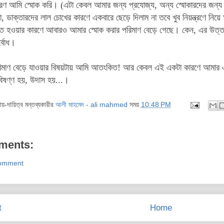
ারণ আমি স্মোক করি। (এটা কেবল আমার জন্য প্রযোজ্য, অন্য স্মোকারদের জন্য ন
া, ডাক্তারদের লাল চোখের কারণে একবারে ছেড়ে দিলাম না তবে খুব নিয়ন্ত্রণে নি
িত হওয়ার কারণে আবারও আমার স্মোক করার পরিমাণ বেড়ে গেছে। কেন, এর উত
র্বোধ।
রিমাণ বেড়ে যাওয়ার বিষয়টায় আমি আতংকিত! আর কেবল এই একটা কারণে আমার এ
বিষণ্ণ হয়, উদাস হয়...।
দায়-দায়িত্ব মন্তব্যকারীর
আলী মাহমেদ - ali mahmed
সময়
10:48 PM
ments:
Comment
t
Home