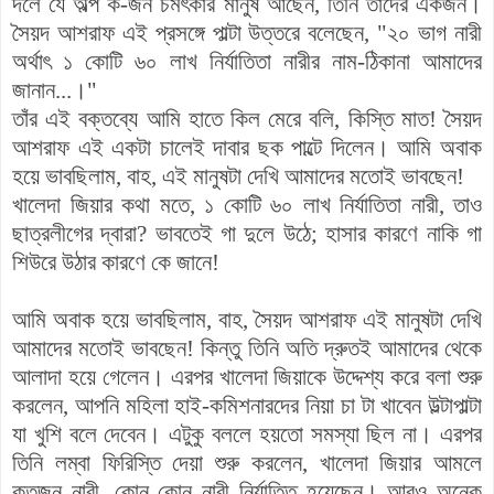
দলে যে অল্প ক-জন চমৎকার মানুষ আছেন, তিনি তাঁদের একজন।
সৈয়দ আশরাফ এই প্রসঙ্গে পাল্টা উত্তরে বলেছেন, "২০ ভাগ নারী
অর্থাৎ ১ কোটি ৬০ লাখ নির্যাতিতা নারীর নাম-ঠিকানা আমাদের
জানান...।"
তাঁর এই বক্তব্যে আমি হাতে কিল মেরে বলি, কিস্তি মাত! সৈয়দ
আশরাফ এই একটা চালেই দাবার ছক পাল্টে দিলেন। আমি অবাক
হয়ে ভাবছিলাম, বাহ, এই মানুষটা দেখি আমাদের মতোই ভাবছেন!
খালেদা জিয়ার কথা মতে, ১ কোটি ৬০ লাখ নির্যাতিতা নারী, তাও
ছাত্রলীগের দ্বারা? ভাবতেই গা দুলে উঠে; হাসার কারণে নাকি গা
শিউরে উঠার কারণে কে জানে!
আমি অবাক হয়ে ভাবছিলাম, বাহ, সৈয়দ আশরাফ এই মানুষটা দেখি
আমাদের মতোই ভাবছেন!
কিন্তু তিনি অতি দ্রুতই আমাদের থেকে
আলাদা হয়ে গেলেন। এরপর খালেদা জিয়াকে উদ্দেশ্য করে বলা শুরু
করলেন, আপনি মহিলা হাই-কমিশনারদের নিয়া চা টা খাবেন উল্টাপাল্টা
যা খুশি বলে দেবেন। এটুকু বললে হয়তো সমস্যা ছিল না। এরপর
তিনি লম্বা ফিরিস্তি দেয়া শুরু করলেন, খালেদা জিয়ার আমলে
কতজন নারী, কোন কোন নারী নির্যাতিত হয়েছেন। আরও অনেক