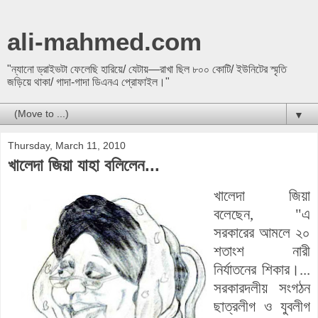
ali-mahmed.com
"ন্যানো ড্রাইভটা ফেলেছি হারিয়ে/ যেটায়—রাখা ছিল ৮০০ কোটি/ ইউনিটের স্মৃতি
জড়িয়ে থাকা/ গাদা-গাদা ডিএনএ প্রোফাইল।"
▼
Thursday, March 11, 2010
খালেদা জিয়া যাহা বলিলেন...
খালেদা জিয়া
বলেছেন, "এ
সরকারের আমলে ২০
শতাংশ নারী
নির্যাতনের শিকার।...
সরকারদলীয় সংগঠন
ছাত্রলীগ ও যুবলীগ