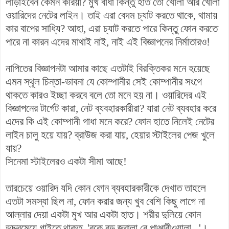
লাড়াইবেন কেমন করিয়া? মুখ বাঁধা কিন্তু হাত তো খোলা আর খোলা
ওয়ারিদের নেটের লাইন। তাই এরা বেদম চ্যাট করতে থাকে, থামায়
কার বাপের সাধ্যি? আহা, এরা চ্যাট করতে পারে কিন্তু ফোন করতে
পারে না কারন এদের মাথাই নাই, নাই এই বিজ্ঞাপনের নির্মাতারও!
নাপিতের বিজ্ঞাপনটা আমার কাছে এতটাই বিরক্তিকর মনে হয়েছে
এমন স্থূল চিন্তা-ভাবনা যে কোম্পানীর সেই কোম্পানীর সংগে
থাকতে কারও ইচ্ছা করবে বলে তো মনে হয় না। ওয়ারিদের এই
বিজ্ঞাপনের টার্গেট কারা, নেট ব্যবহারকারীরা? যারা নেট ব্যবহার করে
এদের কি এই কোম্পানী গাধা মনে করে? ফোন হাতে নিলেই নেটের
লাইন চালু হয়ে যায়? ব্রাউজ করা যায়, হেয়ার স্টাইলের পেজ খুলে
যায়?
সিনেমা স্টাইলেরও একটা সীমা আছে!
তারচেয়ে ওয়ারিদ যদি কোন ফোন ব্যবহারকারীকে দেখাত তাহলে
এতটা সমস্যা ছিল না, ফোন করার জন্য খুব বেশি কিছু লাগে না
আল্লার দেয়া একটা মুখ আর একটা হাত। শরীর দুলিয়ে কোন
ভদ্দরমেয়ে গাইতে থাকত, 'বুকে বড় জ্বালা রে পাঞ্জাবীওয়ালা...'।