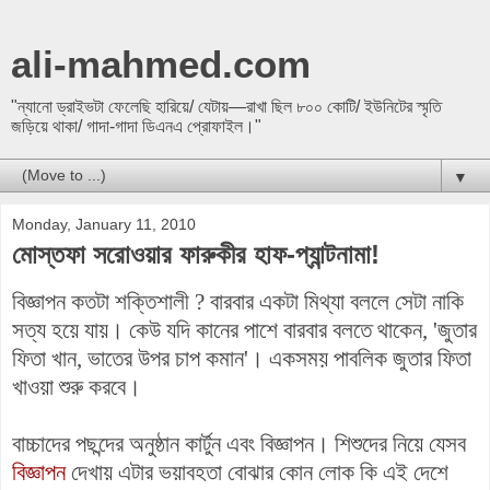
ali-mahmed.com
"ন্যানো ড্রাইভটা ফেলেছি হারিয়ে/ যেটায়—রাখা ছিল ৮০০ কোটি/ ইউনিটের স্মৃতি
জড়িয়ে থাকা/ গাদা-গাদা ডিএনএ প্রোফাইল।"
▼
Monday, January 11, 2010
মোস্তফা সরোওয়ার ফারুকীর হাফ-প্যান্টনামা!
বিজ্ঞাপন কতটা শক্তিশালী ? বারবার একটা মিথ্যা বললে সেটা নাকি
সত্য হয়ে যায়। কেউ
যদি
কানের পাশে বারবার বলতে থাকেন, 'জুতার
ফিতা খান, ভাতের উপর চাপ কমান'। একসময় পাবলিক জুতার ফিতা
খাওয়া শুরু করবে।
বাচ্চাদের পছন্দের অনুষ্ঠান কার্টুন এবং বিজ্ঞাপন। শিশুদের নিয়ে যেসব
বিজ্ঞাপন
দেখায় এটার ভয়াবহতা বোঝার কোন লোক কি এই দেশে