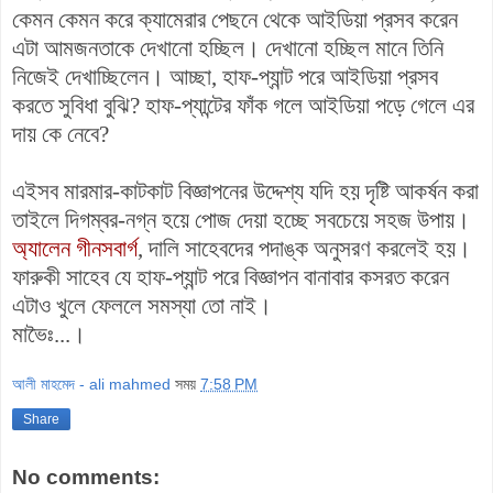
কেমন কেমন করে ক্যামেরার পেছনে থেকে আইডিয়া প্রসব করেন
এটা আমজনতাকে দেখানো হচ্ছিল। দেখানো হচ্ছিল মানে তিনি
নিজেই দেখাচ্ছিলেন। আচ্ছা, হাফ-প্যান্ট পরে আইডিয়া প্রসব
করতে সুবিধা বুঝি? হাফ-প্যান্টের ফাঁক গলে আইডিয়া পড়ে গেলে এর
দায় কে নেবে?
এইসব মারমার-কাটকাট বিজ্ঞাপনের উদ্দেশ্য যদি হয় দৃষ্টি আকর্ষন করা
তাইলে দিগম্বর-নগ্ন হয়ে পোজ দেয়া হচ্ছে সবচেয়ে সহজ উপায়।
অ্যালেন গীনসবার্গ
, দালি সাহেবদের পদাঙ্ক অনুসরণ করলেই হয়।
ফারুকী সাহেব যে হাফ-প্যান্ট পরে বিজ্ঞাপন বানাবার কসরত করেন
এটাও খুলে ফেললে সমস্যা তো নাই।
মাভৈঃ...।
আলী মাহমেদ - ali mahmed
সময়
7:58 PM
Share
No comments: