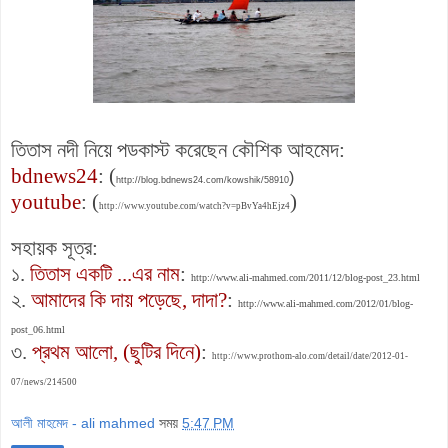
তিতাস নদী নিয়ে পডকাস্ট করেছেন কৌশিক আহমেদ:
bdnews24
: (
)
http://blog.bdnews24.com/kowshik/58910
youtube
: (
)
http://www.youtube.com/watch?v=pBvYa4hEjz4
সহায়ক সূত্র:
১.
তিতাস একটি ...এর নাম
:
http://www.ali-mahmed.com/2011/12/blog-post_23.html
২.
আমাদের কি দায় পড়েছে, দাদা?
:
http://www.ali-mahmed.com/2012/01/blog-
post_06.html
৩.
প্রথম আলো, (ছুটির দিনে)
:
http://www.prothom-alo.com/detail/date/2012-01-
07/news/214500
আলী মাহমেদ - ali mahmed
সময়
5:47 PM