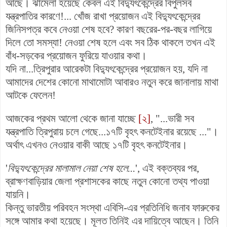
আছে। ঝামেলা হয়েছে কেবল এই বিদ্যুৎকেন্দ্রের বিপুলসব
যন্ত্রপাতির কারণে!... খোঁজ রাখা প্রয়োজন এই বিদ্যুৎকেন্দ্রের
জিনিসপত্র কবে নেওয়া শেষ হবে? কারণ বছরের-পর-বছর লাগিয়ে
দিলে তো সমস্যা! নেওয়া শেষ হলে এবং সব ঠিক থাকলে তখন এই
বাঁধ-সড়কের প্রয়োজন ফুরিয়ে যাওয়ার কথা।
যদি না...ত্রিপুরার আরেকটা বিদ্যুৎকেন্দ্রের প্রয়োজন হয়, যদি না
আমাদের দেশের কোনো মাথামোটা আবারও নতুন করে জানালায় মাথা
আটকে ফেলেন!
আজকের প্রথম আলো থেকে জানা যাচ্ছে
[২]
, "...ভারী সব
যন্ত্রপাতি ত্রিপুরায় চলে গেছে...১৭টি বৃহৎ কনটেইনার রয়েছে ..."।
অর্থাৎ
এখনও নেওয়ার বাকী আছে ১৭টি বৃহৎ কনটেইনার।
'
বিদ্যুৎকেন্দ্রের মালামাল নেয়া শেষ হলে...
', এই বক্তব্যর পর,
ব্রাক্ষণবাড়িয়ার জেলা প্রশাসকের কাছে নতুন কোনো তথ্য পাওয়া
যায়নি।
কিন্তু
ভারতীয় পরিবহন সংস্থা এবিসি-এর প্রতিনিধি জনাব ফারুকের
সঙ্গে আমার কথা হয়েছে। মূলত তিনিই এর দায়িত্বে আছেন। তিনি