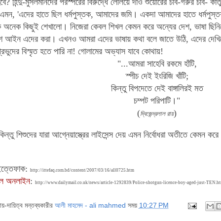
হবে? হিন্দু-মুসলমানদের পরস্পরের বিরুদ্ধে লেলিয়ে দাও শুয়োরের চর্বি-গরুর চর্বি- ক
মন, 'এদের হাতে ছিল ধর্মপুস্তক, আমাদের জমি। একদা আমাদের হাতে ধর্মপুস্
 অনেক কিছুই শেখালো। নিজেরা কেবল শিখল কেমন করে অন্যের দেশ, ভাষা ছিনি
শ আইন এদের করা। এখনও আমরা এদের ভাষায় কথা বলে জাতে উঠি, এদের দেখিয়ে
্রভুদের বিস্মৃত হতে পারি না! গোলামের অভ্যাস যাবে কোথায়!
"...আমরা সাহেবি রকমে হাঁটি,
স্পীচ দেই ইংরিজি খাঁটি;
কিন্তু বিপদেতে দেই বাঙ্গালিরই মত
চম্পট পরিপাটি।"
(
)
দ্বিজেন্দ্রলাল রায়
ন্তু শিশুদের যারা আগ্নেয়াস্ত্রের লাইসেন্স দেয় এমন নির্বোধরা অতীতে কেমন করে
ইত্তেফাক:
http://ittefaq.com.bd/content/2007/03/16/all0725.htm
ইল অনলাইন
:
http://www.dailymail.co.uk/news/article-1292839/Police-shotgun-licence-boy-aged-just-TEN.h
দায়-দায়িত্ব মন্তব্যকারীর
আলী মাহমেদ - ali mahmed
সময়
10:27 PM