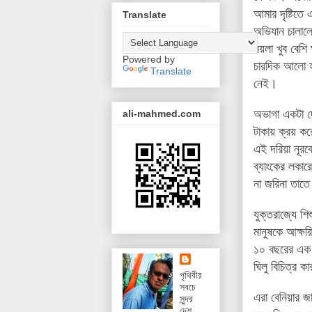
আমার দৃষ্টিতে
Translate
অভিযান চালালে
ময়লা খুব বেশি 
Powered by
চারদিক আলো হয়
Translate
নেই।
অভাগা একটা দে
ali-mahmed.com
টাকায় ক্রয় কর
এই দরিয়া নূরক
ব্যাংকের লকার
না জরিনা তাত
যুক্তরাজ্যে শি
মানুষকে আক্ষর
১০ বছরের এক শ
ঘিলু বিচিত্র 
পৃথিবীর
সবচে
এরা বেনিয়ার 
সুন্দর
দেশ,