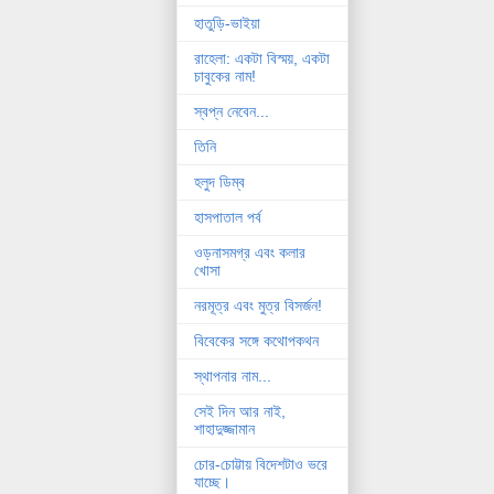
হাতুড়ি-ভাইয়া
রাহেলা: একটা বিস্ময়, একটা
চাবুকের নাম!
স্বপ্ন নেবেন...
তিনি
হলুদ ডিম্ব
হাসপাতাল পর্ব
ওড়নাসমগ্র এবং কলার
খোসা
নরমূত্র এবং মুত্র বিসর্জন!
বিবেকের সঙ্গে কথোপকথন
স্থাপনার নাম...
সেই দিন আর নাই,
শাহাদুজ্জামান
চোর-চোট্টায় বিদেশটাও ভরে
যাচ্ছে।