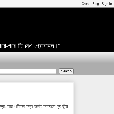
 গাদা-গাদা ডিএনএ প্রোফাইল।"
া, আর খানিকটা লম্বা হলেই অনায়াসে সূর্য ছুঁয়ে