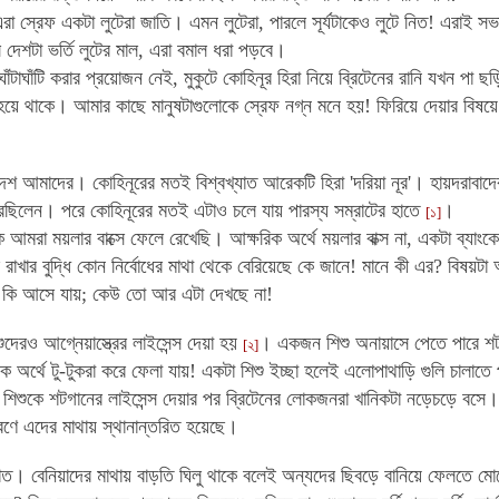
 এরা স্রেফ একটা লুটেরা জাতি। এমন লুটেরা, পারলে সূর্যটাকেও লুটে নিত! এরাই 
 দেশটা ভর্তি লুটের মাল, এরা বমাল ধরা পড়বে।
ঘাঁটাঘাঁটি করার প্রয়োজন নেই,
মুকুটে
কোহিনূর হিরা নিয়ে ব্রিটেনের রানি যখন পা ছ
ে থাকে। আমার কাছে মানুষটাগুলোকে স্রেফ নগ্ন মনে হয়! ফিরিয়ে দেয়ার বিষয়ে 
শ আমাদের। কোহিনূরের মতই বিশ্বখ্যাত আরেকটি হিরা 'দরিয়া নূর'। হায়দরাবাদে
েছিলেন। পরে কোহিনূরের মতই এটাও চলে যায় পারস্য সম্রাটের হাতে
।
[১]
ে আমরা ময়লার বাক্সে ফেলে রেখেছি। আক্ষরিক অর্থে ময়লার বাক্স না, একটা ব্যাং
ে রাখার বুদ্ধি কোন নির্বোধের মাথা থেকে বেরিয়েছে কে জানে! মানে কী এর? বিষয়ট
ে কি আসে যায়; কেউ তো আর এটা দেখছে না!
শুদেরও আগ্নেয়াস্ত্রের লাইসেন্স দেয়া হয়
। একজন শিশু অনায়াসে পেতে পারে শট
[২]
িক অর্থে টু-টুকরা করে ফেলা যায়! একটা শিশু ইচ্ছা হলেই এলোপাথাড়ি গুলি চালা
িশুকে শটগানের লাইসেন্স দেয়ার পর ব্রিটেনের লোকজনরা খানিকটা নড়েচড়ে বসে।
কারণে এদের মাথায় স্থানান্তরিত হয়েছে।
জাত। বেনিয়াদের মাথায় বাড়তি ঘিলু থাকে বলেই অন্যদের ছিবড়ে বানিয়ে ফেলতে 