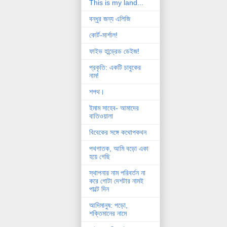
This is my land...
বন্ধুর জন্য এলিজি
কোর্ট-মার্শাল!
ফাইভ হান্ড্রেড ডেইজ!
প্রকৃতি: একটি চাবুকের
নাম!
শপথ।
ইমাম সাহেব- আমাদের
বাতিওয়ালা
বিবেকের সঙ্গে কথোপকথন
পথগাতক, আমি বড়ো একা
হয়ে গেছি
স্থাপনার নাম পরিবর্তন না
করে গোটা দেশটার নামই
পাল্টে দিন
আদিমানুষ: পড়ো,
শক্তিমানের নামে