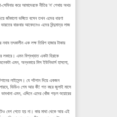
সভা-সেমিনার করে আমাদেরকে নীতির 'ন' শেখায় অথচ
ড়িয়ে জাঁকালো ভঙ্গিতে বসেন তখন এদের ধারণা
ভারতের বারংবার আবেদনেও এদের বিন্দুমাত্র লাজ
র নবাব তৎকালীন এক লক্ষ তিরিশ হাজার টাকায়
কের লকারে। এমন বিশ্বখ্যাত একটা হিরাকে
া অনেকটা এমন, অন্ধকারে মিস ইউনিভার্স হাসলো,
গানের লাইসেন্স। যে শটগান দিয়ে একজন
তে পারবে, ভিডিও গেম আর কী! গত বছর জুলাই মাসে
 ভাবখানা এমন, এদ্দিনে এদের খোঁজ পড়ল শুয়োরের
মোটেও বেগ পেতে হয় না। কার মাথা থেকে আর এই