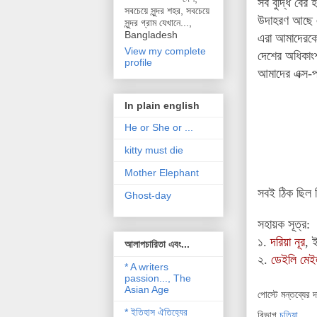
সব বুদ্ধি বের 
সবচেয়ে সুন্দর শহর, সবচেয়ে
উদাহরণ আছে এ
সুন্দর গ্রাম যেখানে...,
Bangladesh
এরা আমাদেরকে
View my complete
দেশের অধিকাং
profile
আমাদের এক্স-প
In plain english
He or She or ...
kitty must die
Mother Elephant
সবই ঠিক ছিল কি
Ghost-day
সহায়ক সূত্র:
১.
দরিয়া নূর
, 
আলাপচারিতা এবং...
২.
ডেইলি মে
* A writers
passion..., The
Asian Age
পোস্টে মন্তব্যের 
* ইতিহাস ঐতিহ্যের
বিভাগ
চুতিয়া