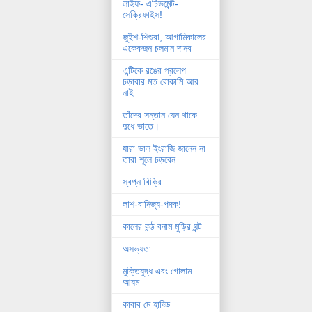
লাইফ- এচিভমেন্ট-
সেক্রিফাইস!
জুইশ-শিশুরা, আগামিকালের
একেকজন চলমান দানব
এন্টিকে রঙের প্রলেপ
চড়াবার মত বোকামি আর
নাই
তাঁদের সন্তান যেন থাকে
দুধে ভাতে।
যারা ভাল ইংরাজি জানেন না
তারা শূলে চড়বেন
স্বপ্ন বিক্রি
লাশ-বানিজ্য-পদক!
কালের কন্ঠ বনাম মুড়ির ঘন্ট
অসভ্যতা
মুক্তিযুদ্ধ এবং গোলাম
আযম
কাবাব মে হাড্ডি