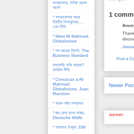
সংগ্রহশালা, দৈনিক প্রথম
আলো
1 comm
* সংগ্রহশালায় আছে
দ্বিতীয় বিশ্বযু্দ্ধের...,
Anony
এখন টিভি
Thank 
* Meet Ali Mahmed,
discov
Globalvoices
Janua
* শত বছরের নিদর্শন, The
Business Standard
Post a 
বসতবাড়ি নাকি যাদুঘর?,
নাগরিক টিভি
* Conozcan a Ali
Mahmed:
Newer Pos
Globalvoices, Juan
Manzioni
* কারক নাট্য সম্প্রদায়
* জয় হোক বাংলা ভাষার,
করোনাকাল
Deutsche Welle
* আমাদের ইশকুল, DW